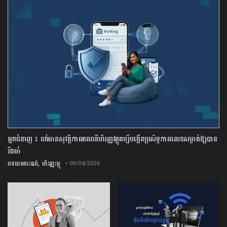
អ្នកជំនាញ ៖ ចង់មានសុវត្ថិភាពគណនីហិរញ្ញវត្ថុគប្បីបង្កើនប្រសិទ្ធភាពលេខសម្ងាត់ឱ្យបាន
រឹងមាំ
,
បទយកការណ៍
ហិរញ្ញវត្ថុ
• 09/04/2026