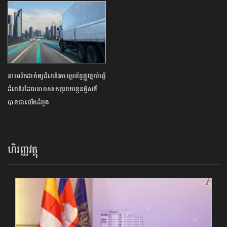
អាមេរិកដាក់ឲ្យដំណើរការប្រព័ន្ធផ្លូវថ្នល់ធ្វើ
ដំណើរដែលអាចសាកថ្មរថយន្តអគ្គិសនី
បានជាលើកដំបូង
ហិរញ្ញវត្ថុ