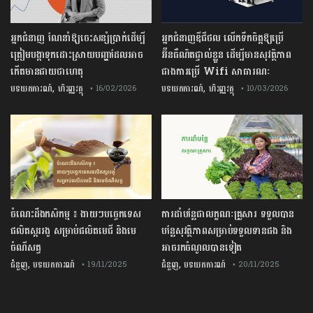
អ្នកជំនាញ ណែនាំឱ្យចេះសន្សំប្រាក់ដើម្បី
អ្នកជំនាញឌីជីថល លើកទឹកចិត្តឱ្យប្រើ
ត្រៀមបង្កាទុកដោះស្រាយបញ្ហាដែលអាច
អ៊ីនធឺណិតផ្ទាល់ខ្លួន ដើម្បីមានសុវត្ថិភាព
កើតមានជាយថាហេតុ
ជាងការប្រើ Wifi​ សាធារណៈ
,
,
បទយកការណ៍
ហិរញ្ញវត្ថុ
បទយកការណ៍
ហិរញ្ញវត្ថុ
• 16/02/2026
• 10/03/2026
ចំណេះដឹងកសិកម្ម ៖ ងាយៗបច្ចេកទេស
ការដាំបន្លែជាលក្ខណៈគ្រួសារ ទទួលបាន
ផលិតស្កររងូ សម្រាប់ផលិតមេជី និងមេ
បន្លែសុវត្ថិភាពសម្រាប់ទទួលទានផង និង
ចំណីសត្វ
អាចរកចំណូលបានទៀត
,
,
ជំនួញ
បទយកការណ៍
ជំនួញ
បទយកការណ៍
• 19/11/2025
• 20/11/2025