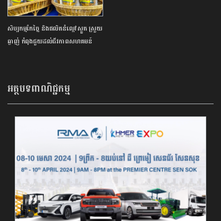
សិប្បកម្មកែច្នៃ និងផលិតនំល្ពៅស្ងួត ស្រួយ
ឆ្ងាញ់ កំពុងជួយដល់ជីវភាពសហគមន៍
អត្ថបទពាណិជ្ជកម្ម