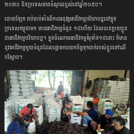
២០៣០ និងប្រទេសមានចំណូលខ្ពស់នៅឆ្នាំ២០៥០។
ដោយឡែក រាប់ចាប់តាំងពីការអនុវត្តអាជីវកម្មបរិយាបន្ននៅក្នុង
ប្រទេសកម្ពុជាមក មានអាជីវកម្ម​ចំនួន ១៨ហើយ ដែលបានក្លាយខ្លួន
ជាអាជីវកម្មបរិយាបន្ន។ ក្នុងចំណោមអាជីវកម្មគំរូទាំង១៨នោះ ក៏មាន
នូវអាជីវកម្មមួយចំនួនដែលផ្ដោតការយកចិត្តទុកដាក់របស់ខ្លួនទៅលើ
បរិស្ថាន។