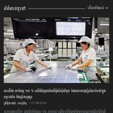
ព័ត៌មានទូទៅ
មើលទាំងអស់ ➧
អាម៉េរិក ដាក់ពន្ធ ១៥ % លើទំនិញផលិតពីប៉ូលីស៊ីលីកូន ដែលជាធាតុផ្សំសំខាន់នៅក្នុង
បន្ទះឈីប និងផ្ទាំងសូឡា
,
ព្រឹត្តិការណ៍
សេដ្ឋកិច្ច
• 07/08/2026
សហរដ្ឋអាម៉េរិក បានដំឡើងពន្ធ ១៥ ភាគរយ លើមុខទំនិញទាំងឡាយណាផលិតពីប៉ូលី