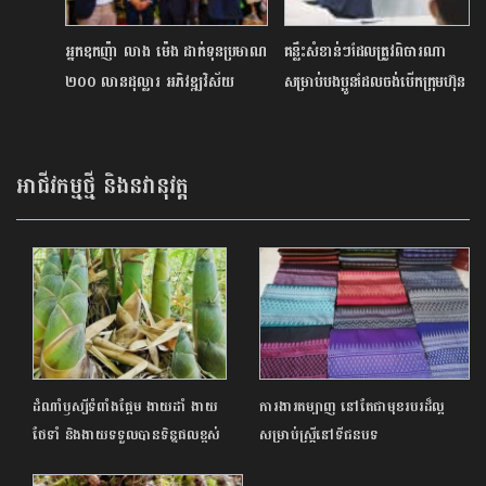
អ្នកឧកញ៉ា លាង ម៉េង ដាក់ទុនប្រមាណ
គន្លឹះសំខាន់ៗដែលត្រូវពិចារណា
២០០ លានដុល្លារ អភិវឌ្ឍវិស័យ
សម្រាប់បងប្អូនដែលចង់បើកក្រុមហ៊ុន
កសិកម្មនៅកម្ពុជា
ផ្តល់សេវាអាជីព សវនកម្ម
គណនេយ្យ និងពន្ធដារ
អាជីវកម្មថ្មី និងនវានុវត្ត
ដំណាំឫស្សីទំពាំងផ្អែម ងាយដាំ ងាយ
ការងារតម្បាញ នៅតែជាមុខរបរដ៏ល្អ
ថែទាំ និងងាយទទួលបានទិន្នផលខ្ពស់
សម្រាប់ស្ត្រីនៅទីជនបទ