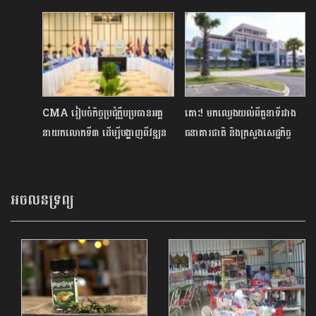
សន្សំ និងផ្តល់សេវាហិរញ្ញវត្ថុជូន
ក្នុងកម្មវិធីសិក្សាចំណេះទូទៅ
MSMEs និងបុគ្គលស្វ័យនិយោជន៍
CMA រៀបចំកិច្ចប្រជុំក្លឹបប្រធានអគ្គ
តោះ! មកឈ្វេងយល់ពីតួនាទីរវាង
នាយកលោកទី៣ ដើម្បីបង្ហាញពីវឌ្ឍន
ធនាគារជាតិ និងក្រសួងសេដ្ឋកិច្ច
ភាព និងបញ្ហាប្រឈមដែលត្រូវដោះ
ចំពោះការបោះផ្សាយមូលបត្ររដ្ឋ
ស្រាយ
អចលនទ្រព្យ