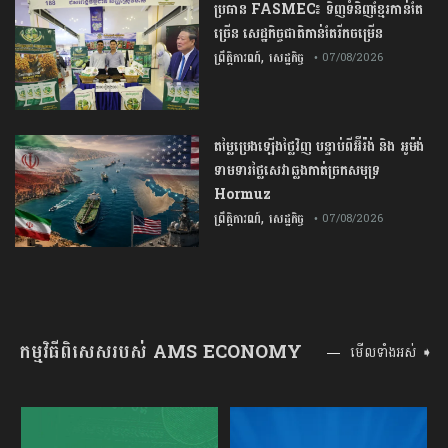
ប្រធាន​​ ​FASMEC​៖​ ​ទិញ​ទំនិញ​ខ្មែរ​កាន់តែ​
ច្រើន​ ​សេដ្ឋកិច្ច​ជាតិ​កាន់តែ​រីកចម្រើន​
,
ព្រឹត្តិការណ៍
សេដ្ឋកិច្ច
• 07/08/2026
តម្លៃប្រេងឡើងថ្លៃវិញ បន្ទាប់ពីអ៊ីរ៉ង់ និង អូម៉ង់
ទាមទារថ្លៃសេវាឆ្លងកាត់ច្រកសមុទ្រ
Hormuz
,
ព្រឹត្តិការណ៍
សេដ្ឋកិច្ច
• 07/08/2026
កម្មវិធីពិសេសរបស់ AMS ECONOMY
មើលទាំងអស់ ➧