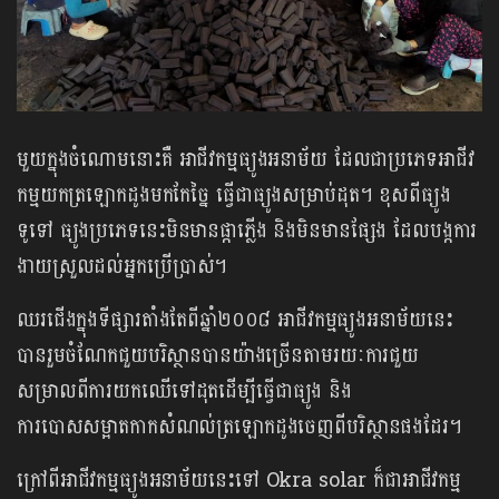
មួយក្នុងចំណោមនោះគឺ អាជីវកម្មធ្យូងអនាម័យ ដែលជាប្រភេទអាជីវ
កម្មយកត្រឡោកដូងមកកែច្នៃ ធ្វើជាធ្យូងសម្រាប់ដុត។ ខុសពីធ្យូង
ទូទៅ ធ្យូងប្រភេទនេះ​មិនមានផ្កាភ្លើង និងមិនមានផ្សែង ដែលបង្កការ
ងាយស្រួលដល់អ្នកប្រើប្រាស់។
ឈរជើងក្នុងទីផ្សារតាំងតែពីឆ្នាំ២០០៨ អាជីវកម្មធ្យូងអនាម័យនេះ
បានរួមចំណែកជួយបរិស្ថានបានយ៉ាងច្រើនតាមរយៈការជួយ
សម្រាលពីការយកឈើទៅដុតដើម្បីធ្វើជាធ្យូង និង
ការបោសសម្អាតកាកសំណល់ត្រឡោកដូងចេញពីបរិស្ថានផងដែរ។
ក្រៅពីអាជីវកម្មធ្យូងអនាម័យនេះទៅ Okra solar ក៏ជាអាជីវកម្ម