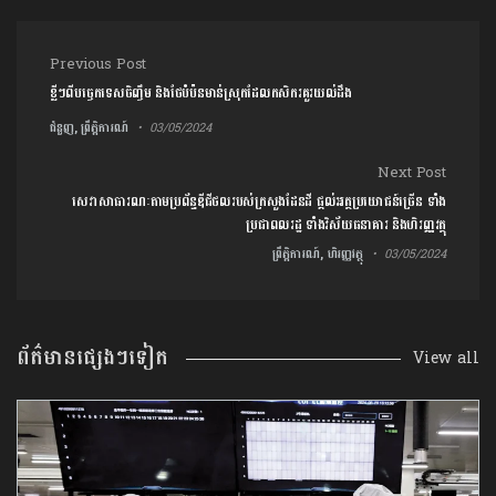
Post navigation
Previous Post
ខ្លីៗពីបច្ចេកទេសចិញ្ចឹម និងថែបំប៉នមាន់ស្រុកដែលកសិករគួរយល់ដឹង
ជំនួញ, ព្រឹត្តិការណ៍
03/05/2024
Next Post
សេវាសាធារណៈតាមប្រព័ន្ធឌីជីថលរបស់ក្រសួងដែនដី ផ្តល់អត្ថប្រយោជន៍ច្រើន ទាំង
ប្រជាពលរដ្ឋ ទាំងវិស័យធនាគារ និងហិរញ្ញវត្ថុ
ព្រឹត្តិការណ៍, ហិរញ្ញវត្ថុ
03/05/2024
ព័ត៌មានផ្សេងៗទៀត
View all