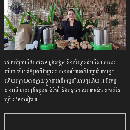
ដោយផ្អែកលើផលជះទៅក្នុងសង្គម និងបរិស្ថានដ៏លើសលប់នេះ
ហើយ ទើបនាំឱ្យអាជីវកម្មនេះ បានជាប់ជាអាជីវកម្មបរិយាបន្ន។
ហើយក្រោយបានក្លាយខ្លួនជាអាជីវកម្មបរិយាបន្នហើយ​ អាជីវកម្ម
ខាងលើ បានពង្រីកខ្លួនកាន់តែធំ និងបន្តជួយសហគមន៍បានកាន់តែ
ច្រើន ថែមទៀត៕