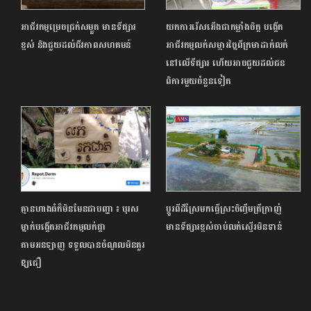
អាជីវកម្មម្រេចជ្រក់សម្ងួត មានទីផ្សារ
យកការរើសអើងជាកម្លាំងចិត្ត បង្កើត
ខ្ពស់ និងជួយដល់ជីវភាពសហគមន៍
អាជីវកម្មលក់សម្ភារច្នៃពីក្រមាដាក់លក់
នៅលើទីផ្សារ ហើយអាចជួយដល់ជន
ពិការមួយចំនួនទៀត
គ្មានហាងធំក៏មិនមែនជាបញ្ហា ៖ បុរស
ប្ដូរពីដីស្រែមកធ្វើស្រះចិញ្ចឹមត្រីក្រាញ់
ម្នាក់បង្កើតអាជីវកម្ម​លក់ផ្កា
មានទីផ្សារខ្ពស់ចាប់លក់ស្ទើរមិនទាន់
តាមអនឡាញ ទទួលបានចំណូលមិន​គួរ​
ឱ្យជឿ