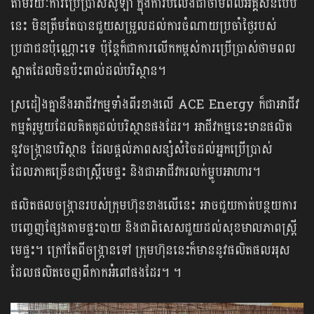
តាមរយៈការប្រើប្រាស់សូឡា ក្នុងការបំលែងជាថាមពលអគ្គិសនីបែប
នេះ មិនត្រឹមតែបានជួយសម្រួលដល់ការចំណាយប្រចាំថ្ងៃរបស់
ប្រជាជនប៉ុណ្ណោះទេ ប៉ុន្តែក៏ជាការលើកកម្ពស់ការប្រើប្រាស់ថាមពល
ស្អាតដែលមិនប៉ះពាល់ដល់បរិស្ថាន។
ស្រដៀងគ្នានឹងអាជីវកម្មទាំងពីរខាងលើ ACE Energy ក៏ជាអាជីវ
កម្មគំរូមួយដែលគិតគូដល់បរិស្ថានផងដែរ។ អាជីវកម្មនេះមានផលិត
នូវចង្ក្រានបរិស្ថាន ដែលផ្ដល់ភាពសន្សំសំចៃដល់អ្នកប្រើប្រាស់
ដែលភាគច្រើនជាស្ត្រីមេផ្ទះ និងជាអាជីវករលក់ម្ហូបអាហារ។
ផលិតផលចង្ក្រានរបស់ក្រុមហ៊ុនខាងលើនេះ អាចជួយកាត់បន្ថយការ
បញ្ចេញផ្សែងតាមផ្ទះបាយ និងជាពិសេសជួយដល់សុខមាលភាពស្ត្រី
មេផ្ទះ។ ក្រៅតែពីចង្ក្រានទៅ ក្រុមហ៊ុននេះក៏មាននូវផលិតផលអុស
ដែលផលិតចេញពីកាកអំពៅផងដែរ។ ។