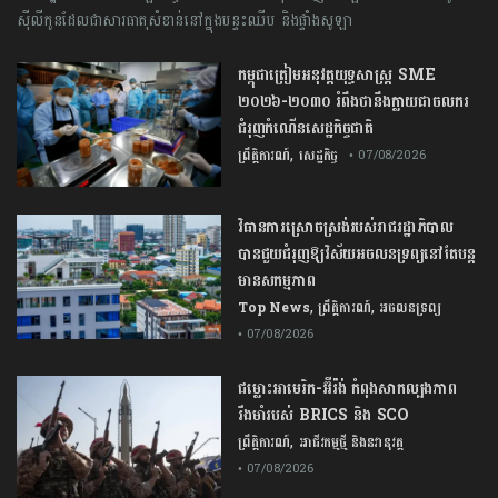
ស៊ីលីកូនដែលជាសារធាតុសំខាន់នៅក្នុងបន្ទះឈីប និងផ្ទាំងសូឡា
កម្ពុជា​ត្រៀមអនុវត្ត​យុទ្ធសាស្ត្រ​ ​SME​ ​
២០២៦​-​២០៣០​ រំពឹងថានឹងក្លាយ​ជា​ចលករ​
ជំរុញ​កំណើន​សេដ្ឋកិច្ច​ជាតិ​
,
ព្រឹត្តិការណ៍
សេដ្ឋកិច្ច
• 07/08/2026
វិធានការស្រោចស្រង់របស់រាជរដ្ឋាភិបាល​
បាន​ជួយ​ជំរុញឱ្យវិស័យ​អចលនទ្រព្យនៅតែបន្ត​
មានសកម្មភាព
,
,
Top News
ព្រឹត្តិការណ៍
អចលនទ្រព្យ
• 07/08/2026
ជម្លោះ​អាមេរិក​-​អ៊ីរ៉ង់​ ​កំពុង​សាកល្បង​ភាព​
រឹងមាំ​របស់​ ​BRICS​ ​និង​ ​SCO​
,
ព្រឹត្តិការណ៍
អាជីវកម្មថ្មី និងនវានុវត្ត
• 07/08/2026