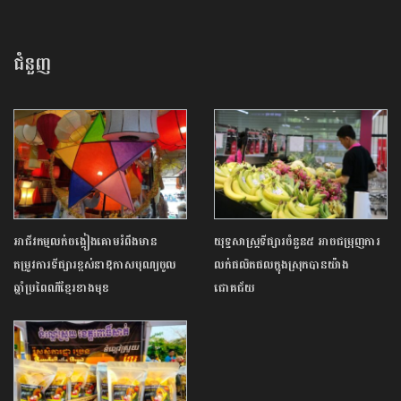
ជំនួញ
អាជីវកម្មលក់ចង្កៀងគោមរំពឹងមាន
យុទ្ធសាស្ត្រទីផ្សារចំនួន៥ អាចជម្រុញការ
តម្រូវការទីផ្សារខ្ពស់នាឱកាសបុណ្យចូល
លក់ផលិតផលក្នុងស្រុកបានយ៉ាង
ឆ្នាំប្រពៃណីខ្មែរខាងមុខ
ជោគជ័យ