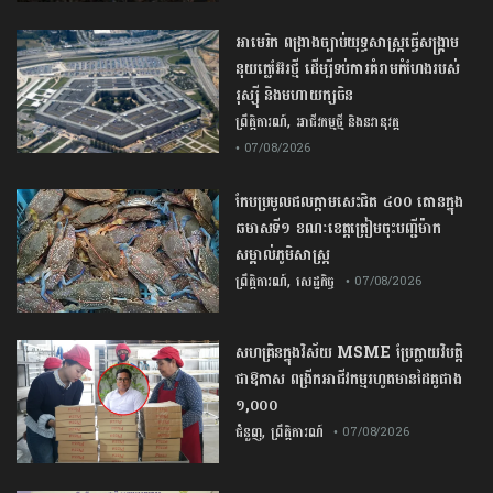
​អាមេរិក​ ពង្រាងច្បាប់​យុទ្ធសាស្ត្រ​ធ្វើ​សង្គ្រាម​
នុយក្លេអ៊ែរ​ថ្មី ដើម្បីទប់ការគំរាមកំហែងរបស់​
រុស្ស៊ី និងមហាយក្សចិន
,
ព្រឹត្តិការណ៍
អាជីវកម្មថ្មី និងនវានុវត្ត
• 07/08/2026
កែប​ប្រមូល​ផល​ក្តាម​សេះ​ជិត​ ​៤០០ ​តោន​ក្នុង​
ឆមាស​ទី​១​ ​ខណៈ​ខេត្ត​ត្រៀម​ចុះបញ្ជី​ម៉ាក​
សម្គាល់​ភូមិសាស្ត្រ​
,
ព្រឹត្តិការណ៍
សេដ្ឋកិច្ច
• 07/08/2026
សហគ្រិនក្នុងវិស័យ MSME ប្រែក្លាយវិបត្តិ
ជាឱកាស ពង្រីកអាជីវកម្មរហូតមានដៃគូជាង
១,០០០
,
ជំនួញ
ព្រឹត្តិការណ៍
• 07/08/2026