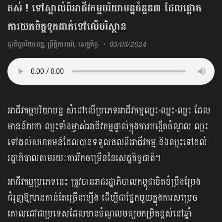
តស់ ! ទៅស្គាល់ពីអាជីវកម្មបរិយាបន្នចំនួន៣ ដែលផ្ដោត
ការយកចិត្តទុកដាក់ទៅលើបរិស្ថាន
ធុរកិច្ចបរិយាបន្ន
,
ព្រឹត្តិការណ៍
,
សេដ្ឋកិច្ច
03/05/2024
អាជីវកម្មបរិយាបន្ន សំដៅលើប្រភេទអាជីវកម្មឈ្នះ​-ឈ្នះ-ឈ្នះ ដែល
មានន័យថា ឈ្នះទាំងម្ចាស់​អាជីវកម្មផ្ទាល់ក្នុងការបង្កើតចំណូល ឈ្នះ
ទៅដល់សហគមន៍ដែលបានទទួលផលពីអាជីវកម្ម និងឈ្នះទៅដល់
រដ្ឋាភិបាលតាមរយៈការរីកចម្រើននៃសេដ្ឋកិច្ចជាតិ។
អាជីវកម្មប្រភេទនេះ ត្រូវបានរាជរដ្ឋាភិបាលកម្ពុជាខិតខំប្រឹងប្រែង
ជំរុញឱ្យមានកាន់តែច្រើនឡើង ដើម្បីជាផ្នែកមួយក្នុងការសម្រេច
គោលដៅជាប្រទេសដែលមានចំណូលមធ្យមកម្រិតខ្ពស់នៅឆ្នាំ