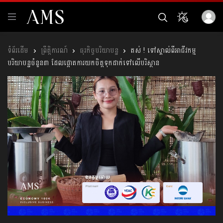
ព្រឹត្តិការណ៍
ធុរកិច្ចបរិយាបន្ន
តស់ ! ទៅស្គាល់ពីអាជីវកម្ម
បរិយាបន្នចំនួន៣ ដែលផ្ដោតការយកចិត្តទុកដាក់ទៅលើបរិស្ថាន