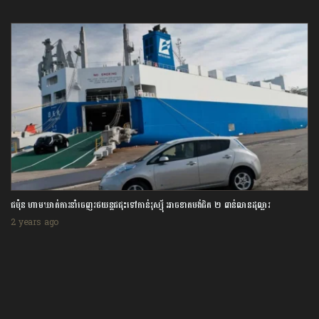
ជប៉ុន ហាមឃាត់ការនាំចេញរថយន្តជជុះទៅកាន់រុស្ស៊ី អាចខាតបង់ជិត ២ ពាន់លានដុល្លារ
2 years ago