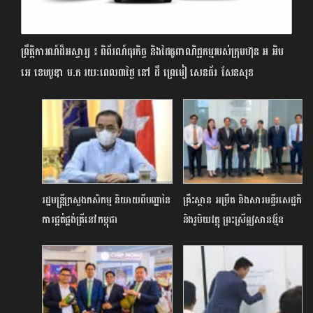
ព្រឹត្តិការណ៍ដ៏អស្ចារ្យ ៖ ពិព័រណ៍ធុរកិច្ច និងដៃគូពាណិជ្ជកម្មរបស់ក្រុមហ៊ុន អ អិម
អេ ខេមបូឌា ម.ក រយៈពេល៣ថ្ងៃ នៅ ដឹ ព្រេមៀ សេនធ័រ សែនសុខ
រដ្ឋមន្ត្រីក្រសួងកសិកម្ម និយាយពីបញ្ហានៃ
គ្រឹះស្ថាន អម្រឹត និងសារមន្ទីរសេដ្ឋកិច្ច
ការផ្គត់ផ្គង់ត្រីនៅកម្ពុជា
និងរូបិយវត្ថុ ព្រះស្រីឦសានវរ្ម័ន
(ស.ស.រ) សហការគ្នាលើកកម្ពស់
ការអាន និង យល់ដឹងពីប្រវត្តិសាស្រ្ត
រូបិយវត្ថុខ្មែរ