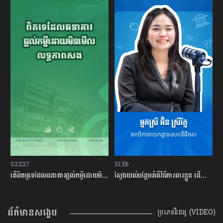
S2:E27
S1:E6
S
ម្ចីជាមួយធនាគារ
តើពិតឬទេដែលធនាគារផ្ដល់កម្ចីដោយមិនសិក្សាលើលទ្ធភាពសងត្រឡប់?
ស្វែងយល់បន្ថែមអំពីវិធីការពារខ្លួន ដើម្បីជៀសវាងពីការឆបោកតាមបច្ចេកវិទ្យាហិរញ្ញវត្ថុ!
ត
ព័ត៌មានសង្ខេប
ប្រភេទវីដេអូ (VIDEO)