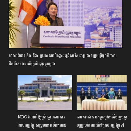
លោកជំទាវ ឌិត នីតា ត្រូវបានជាប់ឆ្នោតជ្រើសរើសជាប្រធានក្រុមប្រឹក្សាភិបាល
ដឹកនាំសមាគមមីក្រូហិរញវត្ថុកម្ពុជា
NBC ណែនាំឱ្យគ្រឹះស្ថានធនាគារ
ធនាគារជាតិ និងក្រសួងអប់រំបន្តរួមគ្នា
និងហិរញ្ញវត្ថុ សម្រួលការបើកគណនី
បញ្ជ្រាបចំណេះដឹងផ្នែកហិរញ្ញវត្ថុទៅ