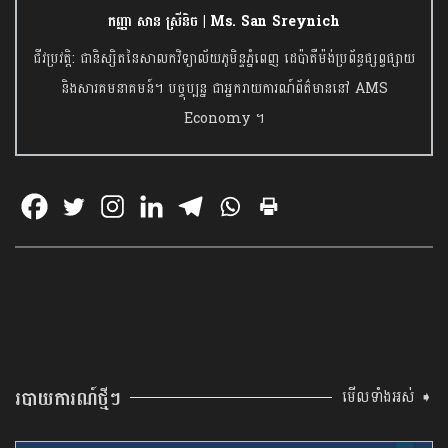
កញ្ញា សាន ស្រីនិច | Ms. San Sreynich
ជីវប្រវត្តិ: ជានិស្សិតនៃសាលកវិទ្យាល័យភូមិន្ទភ្នំពេញ ដេប៉ាតឺម៉ង់ប្រព័ន្ធផ្សព្វផ្សាយ
និងសារគមនាគមន៍។ បច្ចុប្បន្ន ជាអ្នករាយការណ៍ព័ត៌មាននៅ AMS
Economy ។
របាយការណ៍ថ្មីៗ
មើលទាំងអស់ ➧