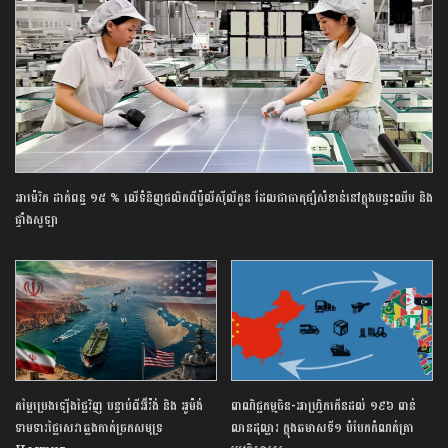
អាម៉េរិក ដាក់ពន្ធ ១៥ % លើទំនិញផលិតពីប៉ូលីស៊ីលីកូន ដែលជាធាតុផ្សំសំខាន់នៅក្នុងបន្ទះឈីប និង
ផ្ទាំងសូឡា
តម្លៃប្រេងឡើងថ្លៃវិញ បន្ទាប់ពីអ៊ីរ៉ង់ និង អូម៉ង់
ពាណិជ្ជកម្ម​ចិន​-​អាហ្វ្រិក​កើន​ដល់​ ​១៩៦​ ​ពាន់​
ទាមទារថ្លៃសេវាឆ្លងកាត់ច្រកសមុទ្រ
លាន​ដុល្លារ​ ក្នុង​ឆមាស​ទី​១​ ​បំបែក​កំណត់ត្រា​