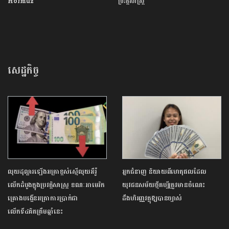
Hormuz
ប្រវត្តិសាស្ត្រ​
សេដ្ឋកិច្ច
លុយដុល្លារឡើងអត្រាខ្ពស់ស្មើលុយអឺរ៉ូ
អ្នកជំនាញ និយាយពីហេតុផលដែល
លើកដំបូងក្នុងប្រវត្តិសាស្ត្រ ខណៈអាមេរិក
យុវជនសម័យថ្មីគប្បីត្រូវមានចំណេះ
គ្រោងបង្កើនអត្រាការប្រាក់ជា
ដឹងហិរញ្ញវត្ថុឱ្យបានច្បាស់
លើកទី៤គិតត្រឹមឆ្នាំនេះ