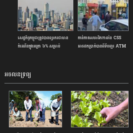
សេដ្ឋកិច្ចកម្ពុជាត្រូវបានព្យាករថាមាន
កាន់កាតសមាជិកភាពនៃ CSS
កំណើនក្នុងអត្រា ៦% សម្រាប់
អាចដកប្រាក់បានពីទីបញ្ជរ ATM
ឆ្នាំ២០២៤
ចំនួន៥៣ ធនាគារ ផ្សេងគ្នា
អចលនទ្រព្យ