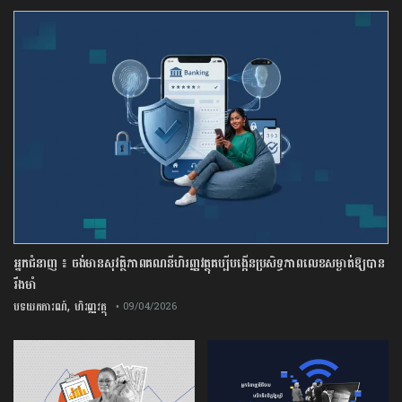
អ្នកជំនាញ ៖ ចង់មានសុវត្ថិភាពគណនីហិរញ្ញវត្ថុគប្បីបង្កើនប្រសិទ្ធភាពលេខសម្ងាត់ឱ្យបាន
រឹងមាំ
,
បទយកការណ៍
ហិរញ្ញវត្ថុ
• 09/04/2026