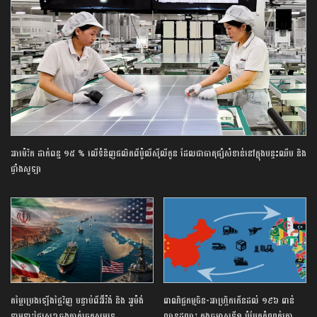
អាម៉េរិក ដាក់ពន្ធ ១៥ % លើទំនិញផលិតពីប៉ូលីស៊ីលីកូន ដែលជាធាតុផ្សំសំខាន់នៅក្នុងបន្ទះឈីប និង
ផ្ទាំងសូឡា
តម្លៃប្រេងឡើងថ្លៃវិញ បន្ទាប់ពីអ៊ីរ៉ង់ និង អូម៉ង់
ពាណិជ្ជកម្ម​ចិន​-​អាហ្វ្រិក​កើន​ដល់​ ​១៩៦​ ​ពាន់​
ទាមទារថ្លៃសេវាឆ្លងកាត់ច្រកសមុទ្រ
លាន​ដុល្លារ​ ក្នុង​ឆមាស​ទី​១​ ​បំបែក​កំណត់ត្រា​