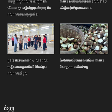
រដ្ឋមន្ដ្រីក្រសួងកសិកម្ម ជំរុញការដាំ
ងាយៗ ស្វែងយល់ពីបច្ចេកទេសសំខាន់ៗ
ដើមមន ស្ដារឡើងវិញនូវសិប្បកម្ម និង
ដើម្បីបង្កើនទិន្នផលសាលាដ
ផលិតផលតម្បាញសូត្រខ្មែរ
កូនខ្មែរវិនិយោគជាង ៥ លានដុល្លារ
ស្វែងយល់ពីបច្ចេកទេសដាំត្រាវងាយៗ
បង្កើតរោងចក្រផលិតមី រំពឹងជំនួស
និងទទួលបានមើមធំៗល្អ
ផលិតផលនាំចូល
ជំនួញ