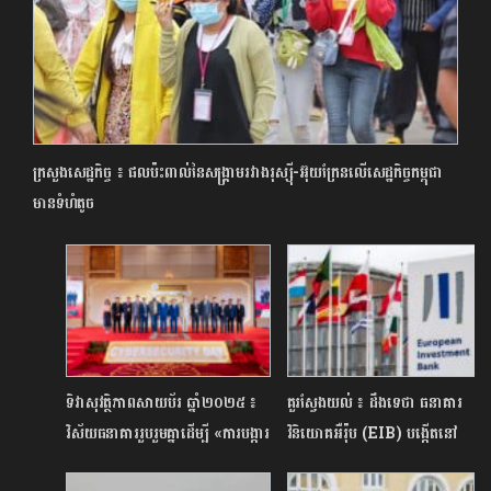
ក្រសួងសេដ្ឋកិច្ច ៖ ផលប៉ះពាល់នៃសង្គ្រាមរវាងរុស្ស៊ី-អ៊ុយក្រែនលើសេដ្ឋកិច្ចកម្ពុជា
មានទំហំតូច
ទិវាសុវត្ថិភាពសាយប័រ ឆ្នាំ២០២៥ ៖
គួរស្វែងយល់ ៖ ដឹងទេថា ធនាគារ
វិស័យធនាគាររួបរួមគ្នាដើម្បី «ការបង្ការ
វិនិយោគអឺរ៉ុប (EIB) បង្កើតនៅ
និងការការពារ»
ពេលណា មានគោលបំណងអ្វីខ្លះ?