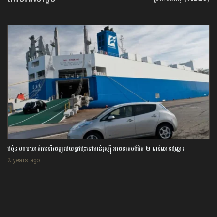
ជប៉ុន ហាមឃាត់ការនាំចេញរថយន្តជជុះទៅកាន់រុស្ស៊ី អាចខាតបង់ជិត ២ ពាន់លានដុល្លារ
2 years ago