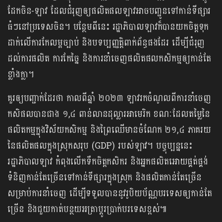
ដែកចិន-ឡាវ ដែលជំរុញឲ្យផលិតផលឡាវអាចបញ្ជូនទៅកាន់ទីផ្សារ
ធំៗនៅប្រទេសចិន។ បន្ថែមពីនេះ រដ្ឋាភិបាលឡាវក៏បានយកចិត្តទុក
ដាក់លើការកែលម្អច្បាប់ និងបទប្បញ្ញត្តិពាក់ព័ន្ធផងដែរ ដើម្បីជំរុញ
ដល់ការផលិត ការកែច្នៃ និងការនាំចេញផលិតផលកសិកម្មឲ្យកាន់តែ
ខ្លាំងក្លា។
គួរឲ្យបញ្ជាក់ដែរថា កាលពីឆ្នាំ ២០២៣ ឡាវរកចំណូលពីការនាំចេញ
កសិផលបានជាង ១,៤ ពាន់លានដុល្លារអាមេរិក ខណៈដែលតម្លៃនៃ
ផលិតកម្មក្នុងវិស័យកសិកម្ម និងព្រៃឈើមានចំណែក ២១,៤ ភាគរយ
នៃផលិតផលក្នុងស្រុកសរុប (GDP) របស់ឡាវ។ បច្ចុប្បន្ននេះ
រដ្ឋាភិបាលឡាវ កំពុងលើកទឹកចិត្តកសិករ និងអ្នកផលិតអោយផ្គត់ផ្គង់
ទំនិញកាន់តែច្រើនទៅកាន់ទីផ្សារក្នុងស្រុក និងផលិតកាន់តែច្រើន
សម្រាប់ការនាំចេញ ដើម្បីទទួលបាននូវរូបិយប័ណ្ណបរទេសឲ្យកាន់តែ
ច្រើន និងជួយកាត់បន្ថយអត្រាប្តូរប្រាក់បរទេសខ្ពស់៕