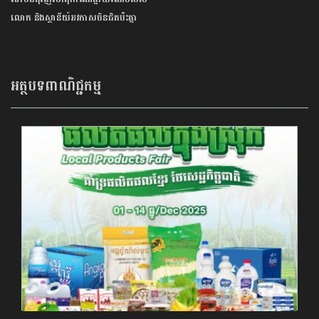
លោក និងស្ថានីយ៍អវកាសចិនជិតប៉ះគ្នា
អត្ថបទពាណិជ្ជកម្ម