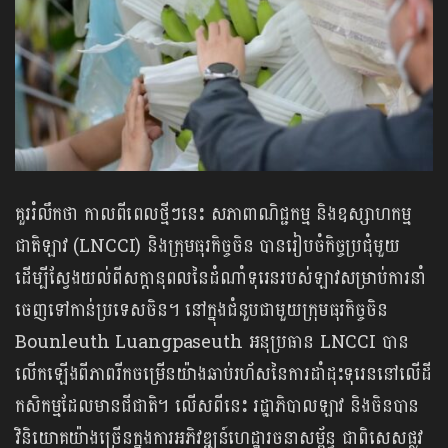
គួររំលឹកថា កាលពីពេលថ្មីៗនេះ សភាពាណិជ្ជកម្ម និងឧស្សាហកម្ម
ជាតិឡាវ (LNCCI) និងក្រុមធុរកិច្ចចិន បានរៀបចំកិច្ចប្រជុំមួយ
ដើម្បីស្វែងយល់ពីសក្តានុពលនៃដំណាំទុរេនរបស់ឡាវសម្រាប់ការនាំ
ចេញទៅកាន់ប្រទេសចិន។ នៅក្នុងជំនួបជាមួយក្រុមធុរកិច្ចចិន
Bounleuth Luangpaseuth អនុប្រធាន LNCCI បាន
លើកឡើងពីភាពរីកចម្រើនយ៉ាងឆាប់រហ័សនៃការដាំដុះទុរេននៅលើដី
កសិកម្មដែលមានជីជាតិ។ លើសពីនេះ រដ្ឋាភិបាលឡាវ និងចិនបាន
វិនិយោគយ៉ាងច្រើនក្នុងការអភិវឌ្ឍន៍ហេដ្ឋារចនាសម្ព័ន្ធ ជាពិសេសផ្លូវ