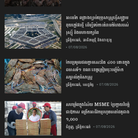
​អាមេរិក​ ពង្រាងច្បាប់​យុទ្ធសាស្ត្រ​ធ្វើ​សង្គ្រាម​
នុយក្លេអ៊ែរ​ថ្មី ដើម្បីទប់ការគំរាមកំហែងរបស់​
រុស្ស៊ី និងមហាយក្សចិន
,
ព្រឹត្តិការណ៍
អាជីវកម្មថ្មី និងនវានុវត្ត
• 07/08/2026
កែប​ប្រមូល​ផល​ក្តាម​សេះ​ជិត​ ​៤០០ ​តោន​ក្នុង​
ឆមាស​ទី​១​ ​ខណៈ​ខេត្ត​ត្រៀម​ចុះបញ្ជី​ម៉ាក​
សម្គាល់​ភូមិសាស្ត្រ​
,
ព្រឹត្តិការណ៍
សេដ្ឋកិច្ច
• 07/08/2026
សហគ្រិនក្នុងវិស័យ MSME ប្រែក្លាយវិបត្តិ
ជាឱកាស ពង្រីកអាជីវកម្មរហូតមានដៃគូជាង
១,០០០
,
ជំនួញ
ព្រឹត្តិការណ៍
• 07/08/2026