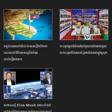
កម្ពុជាឈរនៅលំដាប់លេខរៀងទី២ជា
ការចូលរួមពិព័រណ៍ភូមិមួយផលិតផលមួយ
គោលដៅវិនិយោគច្រើនបំផុត
ជាការរួមចំណែកគាំទ្រផលិតផលក្នុងស្រុក
របស់វៀតណាម
មហាសេដ្ឋី Elon Musk រងការរិះគន់
នៅចិនជុំវិញហេតុការណ៍ផ្កាយរណបរបស់