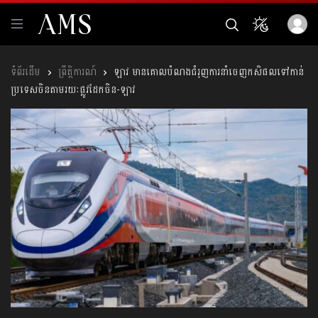
ព្រឹត្តិការណ៍
ឡាវ មានគោលបំណងជំរុញការនាំចេញកសិផលទៅកាន់
ប្រទេសចិនតាមរយៈផ្លូវដែកចិន-ឡាវ