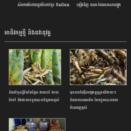
សំបកកង់រថយន្តយីហោខ្មែរ Sailun
ឡើងវិញ ខណៈដែលទេសចរក្នុង
ដោយសារគុណភាពពិសេសនិងជា
ស្រុកមានទំនោរទៅលើតំបន់ធម្មជាតិ
ផលិតផលក្នុងស្រុកប្រើកៅស៊ូខ្មែរ
អាជីវកម្មថ្មី និងនវានុវត្ត
ដំណាំឫស្សីទំពាំងផ្អែម ងាយដាំ ងាយ
មុខរបរចិញ្ចឹមបង្កងអូស្ត្រាលីងាយៗ
ថែទាំ និងងាយទទួលបានទិន្នផលខ្ពស់
ចំណាយពេលតិច តែទទួលបានផល
ចំណេញខ្ពស់