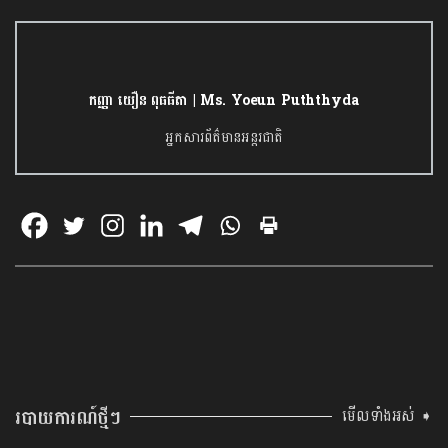
កញ្ញា យឿន ពុធធីតា | Ms. Yoeun Puththyda
អ្នកសារព័ត៌មានអន្តរជាតិ
របាយការណ៍ថ្មីៗ
មើលទាំងអស់ ➧