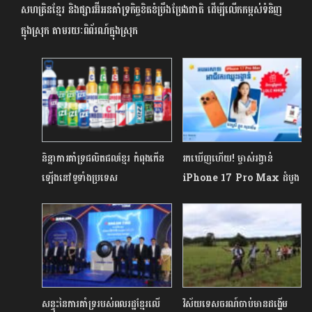
សហគ្រិនខ្មែរ និងផ្សារអ៊ីអនគាំទ្រកិច្ចខិតខំប្រឹងប្រែងជាតិ ដើម្បីលើកកម្ពស់ទំនិញ
ក្នុងស្រុក តាមរយៈពិព័រណ៍ក្នុងស្រុក
និន្នាការគាំទ្រផលិតផលខ្មែរ កំពុងកើន
រកឃើញហើយ! ម្ចាស់រង្វាន់
ឡើងនៅទូទាំងប្រទេស
iPhone 17 Pro Max ដំបូង
គេបង្អស់​ក្នុងប្រម៉ូសិនប្រើប្រាស់ ​
LOLC KHQR ជាមធ្យោបាយ
ទទួលការទូទាត់ពីអតិថិជន!
សន្ទុះនៃការគាំទ្ររបស់ពលរដ្ឋខ្មែរលើ
វិស័យទេសចរណ៍ចាប់មានដង្ហើម