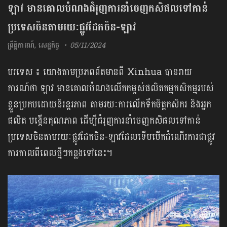
ឡាវ មានគោលបំណងជំរុញការនាំចេញកសិផលទៅកាន់
ប្រទេសចិនតាមរយៈផ្លូវដែកចិន-ឡាវ
ព្រឹត្តិការណ៍
,
សេដ្ឋកិច្ច
05/11/2024
បរទេស ៖ យោងតាមប្រភពព័តមានពី Xinhua បានរាយ
ការណ៍ថា ឡាវ មានគោលបំណងលើកកម្ពស់ផលិតកម្មកសិកម្មរបស់
ខ្លួនប្រកបដោយនិរន្តរភាព តាមរយៈការលើកទឹកចិត្តកសិករ និងអ្នក
ផលិត បង្កើនគុណភាព ដើម្បីជំរុញការនាំចេញកសិផលទៅកាន់
ប្រទេសចិនតាមរយៈផ្លូវដែកចិន-ឡាវដែលទើបបើកដំណើរការជាផ្លូវ
ការកាលពីពេលថ្មីៗកន្លងទៅនេះ។