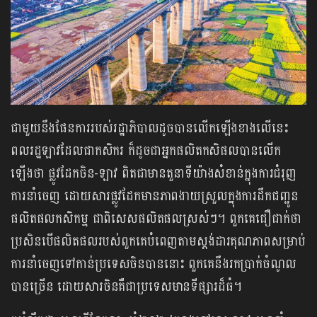
ជាមួយនឹងផែនការរបស់រដ្ឋាភិបាលដូចបានលើកឡើងខាងលើនេះ
ពលរដ្ឋឡាវដែលជាកសិករ ក៏ដូចជាអ្នកផលិតកសិផលបានលើក
ឡើងថា ផ្លូវដែកចិន-ឡាវ ពិតជាមានតួនាទីយ៉ាងសំខាន់ក្នុងការជំរុញ
ការនាំចេញ ដោយសារផ្លូវដែកមានភាពងាយស្រួលក្នុងការដឹកជញ្ជូន
ផលិតផលកសិកម្ម ជាពិសេសផលិតផលស្រស់ៗ។ ពួកគេជឿជាក់ថា
ប្រសិនបើផលិតផលរបស់ពួកគេបំពេញតាមស្តង់ដារគុណភាពសម្រាប់
ការនាំចេញទៅកាន់ប្រទេសចិនបាននោះ ពួកគេនឹងរកប្រាក់ចំណូល
បានច្រើន ដោយសារចិនគឺជាប្រទេសមានទីផ្សារដ៏ធំ។