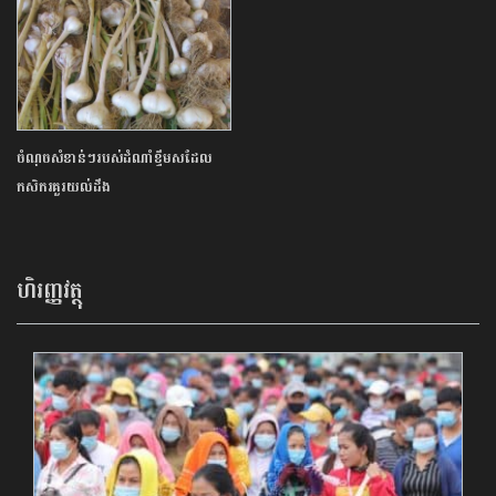
ចំណុចសំខាន់ៗរបស់ដំណាំខ្ទឹមសដែល
កសិករគួរយល់ដឹង
ហិរញ្ញវត្ថុ