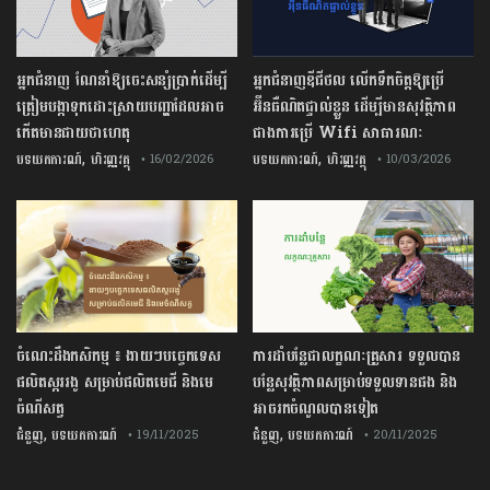
អ្នកជំនាញ ណែនាំឱ្យចេះសន្សំប្រាក់ដើម្បី
អ្នកជំនាញឌីជីថល លើកទឹកចិត្តឱ្យប្រើ
ត្រៀមបង្កាទុកដោះស្រាយបញ្ហាដែលអាច
អ៊ីនធឺណិតផ្ទាល់ខ្លួន ដើម្បីមានសុវត្ថិភាព
កើតមានជាយថាហេតុ
ជាងការប្រើ Wifi​ សាធារណៈ
,
,
បទយកការណ៍
ហិរញ្ញវត្ថុ
បទយកការណ៍
ហិរញ្ញវត្ថុ
• 16/02/2026
• 10/03/2026
ចំណេះដឹងកសិកម្ម ៖ ងាយៗបច្ចេកទេស
ការដាំបន្លែជាលក្ខណៈគ្រួសារ ទទួលបាន
ផលិតស្កររងូ សម្រាប់ផលិតមេជី និងមេ
បន្លែសុវត្ថិភាពសម្រាប់ទទួលទានផង និង
ចំណីសត្វ
អាចរកចំណូលបានទៀត
,
,
ជំនួញ
បទយកការណ៍
ជំនួញ
បទយកការណ៍
• 19/11/2025
• 20/11/2025