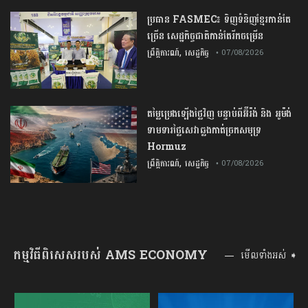
ប្រធាន​​ ​FASMEC​៖​ ​ទិញ​ទំនិញ​ខ្មែរ​កាន់តែ​
ច្រើន​ ​សេដ្ឋកិច្ច​ជាតិ​កាន់តែ​រីកចម្រើន​
,
ព្រឹត្តិការណ៍
សេដ្ឋកិច្ច
• 07/08/2026
តម្លៃប្រេងឡើងថ្លៃវិញ បន្ទាប់ពីអ៊ីរ៉ង់ និង អូម៉ង់
ទាមទារថ្លៃសេវាឆ្លងកាត់ច្រកសមុទ្រ
Hormuz
,
ព្រឹត្តិការណ៍
សេដ្ឋកិច្ច
• 07/08/2026
កម្មវិធីពិសេសរបស់ AMS ECONOMY
មើលទាំងអស់ ➧