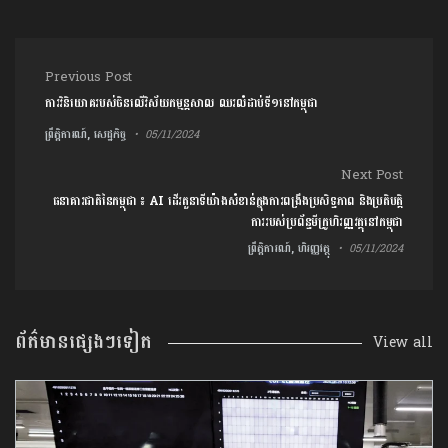
Post navigation
Previous Post
ការវិនិយោគរបស់ចិនលើវិស័យកម្មន្តសាល ឈរលំដាប់ទី១នៅកម្ពុជា
ព្រឹត្តិការណ៍, សេដ្ឋកិច្ច
05/11/2024
Next Post
ធនាគារជាតិនៃកម្ពុជា ៖ AI ដើរតួនាទីយ៉ាងសំខាន់ក្នុងការពង្រឹងប្រសិទ្ធភាព និងប្រតិបត្តិ
ការរបស់ប្រព័ន្ធមីក្រូហិរញ្ញវត្ថុនៅកម្ពុជា
ព្រឹត្តិការណ៍, ហិរញ្ញវត្ថុ
05/11/2024
ព័ត៌មានផ្សេងៗទៀត
View all