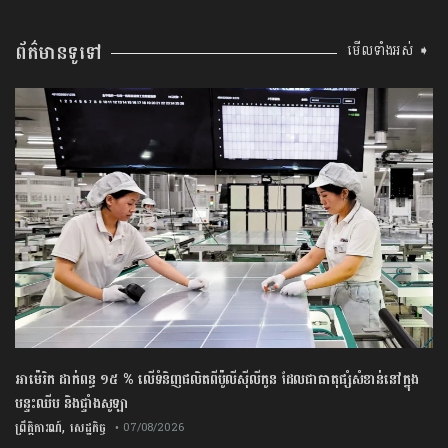
ព័ត៌មានទូទៅ
មើលទាំងអស់ ➧
អាម៉េរិក ដាក់ពន្ធ ១៥ % លើទំនិញផលិតពីប៉ូលីស៊ីលីកូន ដែលជាធាតុផ្សំសំខាន់នៅក្នុង
បន្ទះឈីប និងផ្ទាំងសូឡា
,
ព្រឹត្តិការណ៍
សេដ្ឋកិច្ច
• 07/08/2026