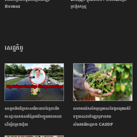
Hormuz
ប្រវត្តិសាស្ត្រ​
សេដ្ឋកិច្ច
សម្ដេចធិបតីប្រកាស​ពីកា​ល​បរិច្ឆេទ​បើក
សហគមន៍កសិកម្មម្រេចសរីរាង្គមណ្ឌលគិរី
ការដ្ឋានសាងសង់​ព្រែកជីក​ហ្វូណន​តេជោ​
ទទួលបានហិរញ្ញប្បទានឥត
ដើម្បីជម្រះ​មន្ទិល​
សំណងពីគម្រោង CASDP