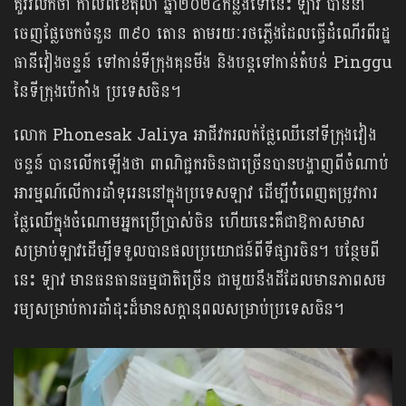
គួររំលឹកថា កាលពីខែតុលា ឆ្នាំ២០២៤កន្លងទៅនេះ ឡាវ បាននាំ
ចេញផ្លែចេកចំនួន ៣៩០ តោន តាមរយៈរថភ្លើងដែលធ្វើដំណើរពីរដ្ឋ
ធានីវៀងចន្ទន៍ ទៅកាន់ទីក្រុងគុនមីង និងបន្តទៅកាន់តំបន់ Pinggu
នៃទីក្រុងប៉េកាំង ប្រទេសចិន។
លោក Phonesak Jaliya អាជីវករ​លក់​ផ្លែ​ឈើ​នៅ​ទីក្រុង​វៀង
ចន្ទន៍ បានលើកឡើងថា ពាណិជ្ជករចិនជាច្រើនបានបង្ហាញពីចំណាប់
អារម្មណ៍លើការដាំទុរេននៅក្នុងប្រទេសឡាវ ដើម្បីបំពេញតម្រូវការ
ផ្លែឈើក្នុងចំណោមអ្នកប្រើប្រាស់ចិន ហើយនេះគឺជាឱកាសមាស
សម្រាប់ឡាវ​ដើម្បី​ទទួល​បាន​ផល​ប្រយោជន៍​ពី​ទីផ្សារ​ចិន។ បន្ថែមពី
នេះ ឡាវ មានធនធានធម្មជាតិច្រើន ជាមួយនឹងដីដែលមានភាពសម
រម្យសម្រាប់ការដាំដុះដ៏មានសក្តានុពលសម្រាប់ប្រទេសចិន។