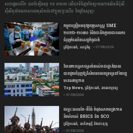
សហរដ្ឋអាម៉េរិក បានដំឡើងពន្ធ ១៥ ភាគរយ លើមុខទំនិញទាំងឡាយណាផលិតពីប៉ូលី
ស៊ីលីកូនដែលជាសារធាតុសំខាន់នៅក្នុងបន្ទះឈីប និងផ្ទាំងសូឡា
កម្ពុជា​ត្រៀមអនុវត្ត​យុទ្ធសាស្ត្រ​ ​SME​ ​
២០២៦​-​២០៣០​ រំពឹងថានឹងក្លាយ​ជា​ចលករ​
ជំរុញ​កំណើន​សេដ្ឋកិច្ច​ជាតិ​
,
ព្រឹត្តិការណ៍
សេដ្ឋកិច្ច
• 07/08/2026
វិធានការស្រោចស្រង់របស់រាជរដ្ឋាភិបាល​
បាន​ជួយ​ជំរុញឱ្យវិស័យ​អចលនទ្រព្យនៅតែបន្ត​
មានសកម្មភាព
,
,
Top News
ព្រឹត្តិការណ៍
អចលនទ្រព្យ
• 07/08/2026
ជម្លោះ​អាមេរិក​-​អ៊ីរ៉ង់​ ​កំពុង​សាកល្បង​ភាព​
រឹងមាំ​របស់​ ​BRICS​ ​និង​ ​SCO​
,
ព្រឹត្តិការណ៍
អាជីវកម្មថ្មី និងនវានុវត្ត
• 07/08/2026