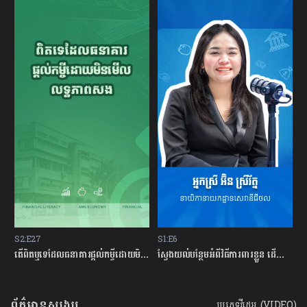
S2:E27
S1:E6
S
ម្ចីជាមួយធនាគារ
តើពិតឬទេដែលធនាគារផ្ដល់កម្ចីដោយមិនសិក្សាលើលទ្ធភាពសងត្រឡប់?
ស្វែងយល់បន្ថែមអំពីវិធីការពារខ្លួន ដើម្បីជៀសវាងពីការឆបោកតាមបច្ចេកវិទ្យាហិរញ្ញវត្ថុ!
ត
ព័ត៌មានសង្ខេប
ប្រភេទវីដេអូ (VIDEO)