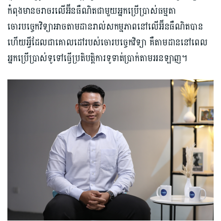
កំពុងមានចរាចរលើអ៊ីនធឺណិតជាមួយអ្នកប្រើប្រាស់ធម្មតា
ចោរបច្ចេកវិទ្យាអាចតាមដានរាល់សកម្មភាពនៅលើអ៊ីនធឺណិតបាន
ហើយអ្វីដែលជាគោលដៅរបស់ចោរបច្ចេកវិទ្យា គឺតាមដាននៅពេល
អ្នកប្រើប្រាស់ទូទៅធ្វើប្រតិបត្តិការទូទាត់ប្រាក់តាមអនឡាញ។