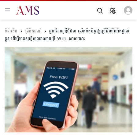
ព្រឹត្តិការណ៍
អ្នកជំនាញឌីជីថល លើកទឹកចិត្តឱ្យប្រើអ៊ីនធឺណិតផ្ទាល់
ខ្លួន ដើម្បីមានសុវត្ថិភាពជាងការប្រើ Wifi​ សាធារណៈ