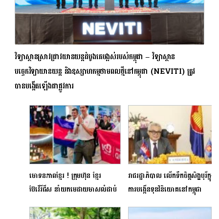
វិទ្យាស្ថានស្រាវជ្រាវយានយន្តដំបូងគេបង្អស់របស់កម្ពុជា – វិទ្យាស្ថាន
បច្ចេកវិទ្យាយានយន្ត និងឧស្សាហកម្មថាមពលថ្មីនៅកម្ពុជា (NEVITI) ត្រូវ
បានបង្កើតឡើងជាផ្លូវការ
មោទនភាពខ្មែរ ! ក្រុមហ៊ុន ខ្មែរ
រាជរដ្ឋាភិបាល លើកទឹកចិត្តសិង្ហបុរីក្នុង
ប៊ែវើរីជីស នាំយកមេដាយមាសលំដាប់
ការបង្កើនទុនវិនិយោគនៅកម្ពុជា
ពិភពលោក Monde Selection
ឆ្នាំ២០២៦ ចំនួន១០មកកម្ពុជា