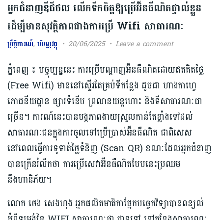
អ្នកជំនាញឌីជីថល លើកទឹកចិត្តឱ្យប្រើអ៊ីនធឺណិតផ្ទាល់ខ្លួន
ដើម្បីមានសុវត្ថិភាពជាងការប្រើ Wifi​ សាធារណៈ
ព្រឹត្តិការណ៍
,
ហិរញ្ញវត្ថុ
20/06/2025
Leave a comment
ភ្នំពេញ ៖ បច្ចុប្បន្ននេះ ការប្រើបណ្តាញអ៊ីនធឺណិតដោយឥតគិតថ្លៃ
(Free Wifi) មាននៅស្ទើរតែគ្រប់ទីកន្លែង ដូចជា ហាងកាហ្វេ
ភោជនីយដ្ឋាន ផ្សារទំនើប ព្រលានយន្ដហោះ និងទីសាធារណៈជា
ច្រើន។ ការណ៍នេះបានបង្កភាពងាយស្រួលកាន់តែខ្លាំងទៅដល់
សាធារណៈជនក្នុងការចូលទៅ​ប្រើប្រាស់​អ៊ីនធឺណិត ជាពិសេស
នៅពេលធ្វើការទូទាត់ថ្លៃទំនិញ (Scan QR) ខណៈដែលអ្នកជំនាញ
បានក្រើនរំលឹកថា ការប្រើសេវាអ៊ីនធឺណិតបែបនេះប្រឈម
នឹងហានិភ័យ។
លោក ថេង សេងហុង អ្នកផលិតមាតិកាផ្នែកបច្ចេកវិទ្យាបានពន្យល់
អំពីទម្រង់នៃ WIFI សាធារណៈ​ថា​ ជាទូទៅ នៅកន្លែងសាធារណៈ