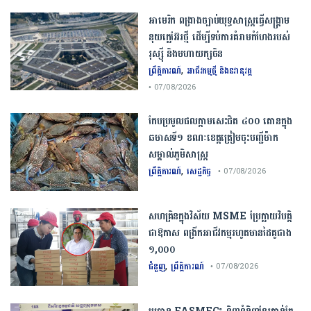
​អាមេរិក​ ពង្រាងច្បាប់​យុទ្ធសាស្ត្រ​ធ្វើ​សង្គ្រាម​
នុយក្លេអ៊ែរ​ថ្មី ដើម្បីទប់ការគំរាមកំហែងរបស់​
រុស្ស៊ី និងមហាយក្សចិន
,
ព្រឹត្តិការណ៍
អាជីវកម្មថ្មី និងនវានុវត្ត
• 07/08/2026
កែប​ប្រមូល​ផល​ក្តាម​សេះ​ជិត​ ​៤០០ ​តោន​ក្នុង​
ឆមាស​ទី​១​ ​ខណៈ​ខេត្ត​ត្រៀម​ចុះបញ្ជី​ម៉ាក​
សម្គាល់​ភូមិសាស្ត្រ​
,
ព្រឹត្តិការណ៍
សេដ្ឋកិច្ច
• 07/08/2026
សហគ្រិនក្នុងវិស័យ MSME ប្រែក្លាយវិបត្តិ
ជាឱកាស ពង្រីកអាជីវកម្មរហូតមានដៃគូជាង
១,០០០
,
ជំនួញ
ព្រឹត្តិការណ៍
• 07/08/2026