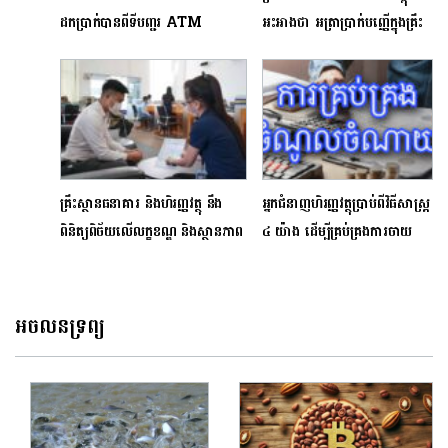
ដកប្រាក់បានពីទីបញ្ជរ ATM
អះអាងថា អត្រាប្រាក់បញ្ញើក្នុងគ្រឹះ
ចំនួន៥៣ ធនាគារ ផ្សេងគ្នា
ស្ថានធនាគារកើនឡើងខ្ពស់មិនធ្លាប់
មាន
គ្រឹះស្ថានធនាគារ និងហិរញ្ញវត្ថុ នឹង
អ្នកជំនាញហិរញ្ញវត្ថុប្រាប់ពីវិធីសាស្រ្ត
ពិនិត្យពិច័យលើលក្ខខណ្ឌ និងស្ថានភាព
៤ យ៉ាង ដើម្បីគ្រប់គ្រងការចាយ
ជាក់ស្តែងរបស់អតិថិជន មុននឹងរៀបចំ
វាយឱ្យត្រូវខ្ទង់
ឥណទានឡើងវិញ
អចលនទ្រព្យ