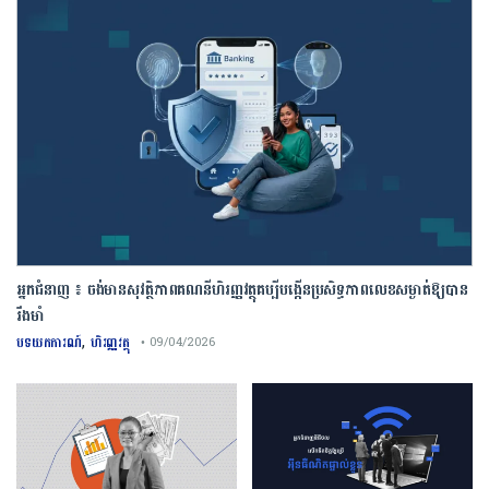
អ្នកជំនាញ ៖ ចង់មានសុវត្ថិភាពគណនីហិរញ្ញវត្ថុគប្បីបង្កើនប្រសិទ្ធភាពលេខសម្ងាត់ឱ្យបាន
រឹងមាំ
,
បទយកការណ៍
ហិរញ្ញវត្ថុ
• 09/04/2026