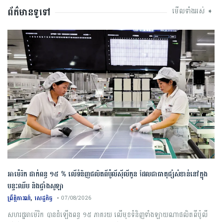
ព័ត៌មានទូទៅ
មើលទាំងអស់ ➧
អាម៉េរិក ដាក់ពន្ធ ១៥ % លើទំនិញផលិតពីប៉ូលីស៊ីលីកូន ដែលជាធាតុផ្សំសំខាន់នៅក្នុង
បន្ទះឈីប និងផ្ទាំងសូឡា
,
ព្រឹត្តិការណ៍
សេដ្ឋកិច្ច
• 07/08/2026
សហរដ្ឋអាម៉េរិក បានដំឡើងពន្ធ ១៥ ភាគរយ លើមុខទំនិញទាំងឡាយណាផលិតពីប៉ូលី