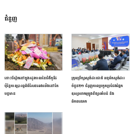
ជំនួញ
ទោះបីស្ថិតនៅក្នុងរដូវកាលនៃជំងឺកូវីដ
ក្រុមប្រឹក្សាស្តង់ដារជាតិ អនុម័តស្ដង់ដារ
ប៉ុន្តែការប្រារព្ធពិធីសែនឆេងម៉េងនៅតែ
ចំនួន២១ ជំរុញភាពប្រកួតប្រជែងផ្នែក
បន្តមាន
ឧស្សាហកម្មក្នុងទីផ្សារតំបន់ និង
ពិភពលោក