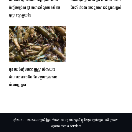
ចិញ្ចឹមចង្រិតខ្មៅរកបានចំណូលរាប់រយ
ថែទាំ និងងាយទទួលបានទិន្នផលខ្ពស់
ដុល្លារក្នុងមួយខែ
មុខរបរចិញ្ចឹមបង្កងអូស្ត្រាលីងាយៗ
ចំណាយពេលតិច តែទទួលបានផល
ចំណេញខ្ពស់
ឆ្នាំ2020 - 2024 © រក្សាសិទ្ធិគ្រប់យ៉ាងដោយ៖ អគ្គនាយកដ្ឋានវិទ្យុ និងទូរទស្សន៍អប្សរា | អភិវឌ្ឍដោយ
Apsara Media Services