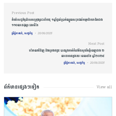
Post navigation
Previous Post
តំបន់​សេដ្ឋកិច្ច​ពិសេសក្រុងព្រះសីហនុ ១ឆ្នាំ​ផ្ដល់ប្រាក់​ឈ្នួលសរុប​ដល់​កម្មកនិយោជិត​ជាង​
១១០លានដុល្លារ​អាម៉េរិក​
ព្រឹត្តិការណ៍, សេដ្ឋកិច្ច
20/06/2025
Next Post
បរិមាណទំនិញ និងប្រេងឥន្ធនៈបានឆ្លងកាត់កំពង់ផែស្វយ័តភ្នំពេញជាង ២
លានតោនក្នងរយៈពេល៥ខែ ឆ្នាំ២០២៥
ព្រឹត្តិការណ៍, សេដ្ឋកិច្ច
20/06/2025
ព័ត៌មានផ្សេងៗទៀត
View all