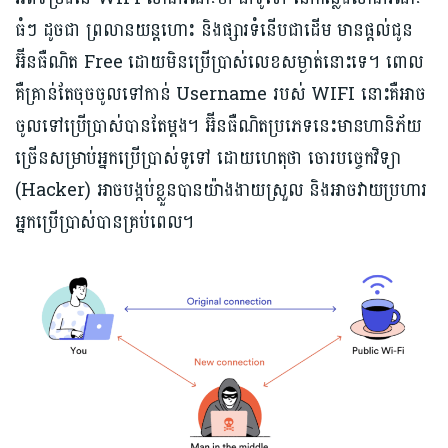
ធំៗ ដូចជា ព្រលានយន្ដហោះ និងផ្សារទំនើបជាដើម មានផ្ដល់ជូន​
អ៊ីនធឺណិត Free ដោយមិនប្រើប្រាស់លេខសម្ងាត់នោះទេ​។ ពោល
គឺគ្រាន់តែចុចចូលទៅកាន់ Username របស់ WIFI នោះគឺអាច
ចូលទៅប្រើប្រាស់បានតែម្ដង។ អ៊ីនធឺណិតប្រភេទនេះមានហានិភ័យ
ច្រើនសម្រាប់អ្នកប្រើប្រាស់ទូទៅ ដោយហេតុថា ចោរបច្ចេកវិទ្យា
(Hacker) អាចបង្កប់ខ្លួនបានយ៉ាងងាយស្រួល និងអាចវាយប្រហារ
អ្នកប្រើប្រាស់បានគ្រប់ពេល។