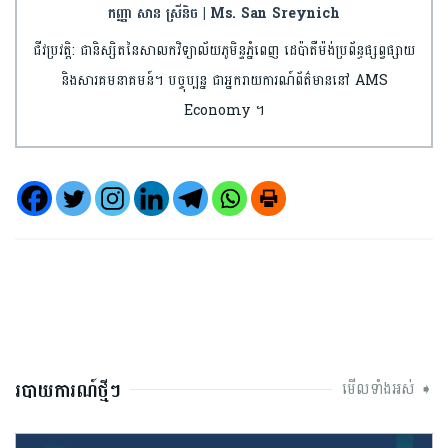
កញ្ញា សាន ស្រីនិច | Ms. San Sreynich
ជីវប្រវត្តិ: ជានិស្សិតនៃសាលកវិទ្យាល័យភូមិន្ទភ្នំពេញ ដេប៉ាតឺម៉ង់ប្រព័ន្ធផ្សព្វផ្សាយ
និងសារគមនាគមន៍។ បច្ចុប្បន្ន ជាអ្នករាយការណ៍ព័ត៌មាននៅ AMS
Economy ។
របាយការណ៍ថ្មីៗ
មើលទាំងអស់ ➧