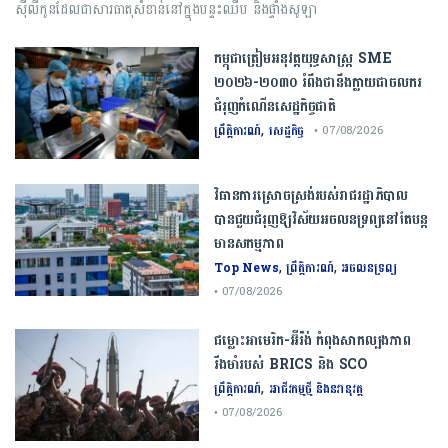
ស៊ីលីកូនដែលជាសារធាតុសំខាន់នៅក្នុងបន្ទះឈីប និងផ្ទាំងសូឡា
កម្ពុជា​ត្រៀមអនុវត្ត​យុទ្ធសាស្ត្រ​ ​SME​ ​
២០២៦​-​២០៣០​ រំពឹងថានឹងក្លាយ​ជា​ចលករ​
ជំរុញ​កំណើន​សេដ្ឋកិច្ច​ជាតិ​
,
ព្រឹត្តិការណ៍
សេដ្ឋកិច្ច
• 07/08/2026
វិធានការស្រោចស្រង់របស់រាជរដ្ឋាភិបាល​
បាន​ជួយ​ជំរុញឱ្យវិស័យ​អចលនទ្រព្យនៅតែបន្ត​
មានសកម្មភាព
,
,
Top News
ព្រឹត្តិការណ៍
អចលនទ្រព្យ
• 07/08/2026
ជម្លោះ​អាមេរិក​-​អ៊ីរ៉ង់​ ​កំពុង​សាកល្បង​ភាព​
រឹងមាំ​របស់​ ​BRICS​ ​និង​ ​SCO​
,
ព្រឹត្តិការណ៍
អាជីវកម្មថ្មី និងនវានុវត្ត
• 07/08/2026