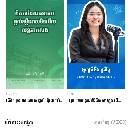
S2:E27
S1:E6
S
ម្ចីជាមួយធនាគារ
តើពិតឬទេដែលធនាគារផ្ដល់កម្ចីដោយមិនសិក្សាលើលទ្ធភាពសងត្រឡប់?
ស្វែងយល់បន្ថែមអំពីវិធីការពារខ្លួន ដើម្បីជៀសវាងពីការឆបោកតាមបច្ចេកវិទ្យាហិរញ្ញវត្ថុ!
ត
ព័ត៌មានសង្ខេប
ប្រភេទវីដេអូ (VIDEO)