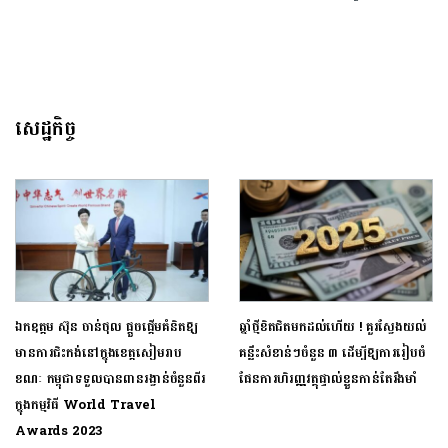
សេដ្ឋកិច្ច
ឯកឧត្តម ស៊ុន ចាន់ថុល ផ្តួចផ្តើមគំនិតឱ្យ
ឆ្នាំថ្មីខិតជិតមកដល់ហើយ ! គួរស្វែងយល់
មានការជិះកង់នៅក្នុងខេត្តសៀមរាប
គន្លឹះសំខាន់ៗចំនួន ៣ ដើម្បីឱ្យការរៀបចំ
ខណៈ កម្ពុជាទទួលបានពានរង្វាន់ចំនួនពីរ
ផែនការហិរញ្ញវត្ថុផ្ទាល់ខ្លួនកាន់តែរឹងមាំ
ក្នុងកម្មវិធី World Travel
Awards 2023