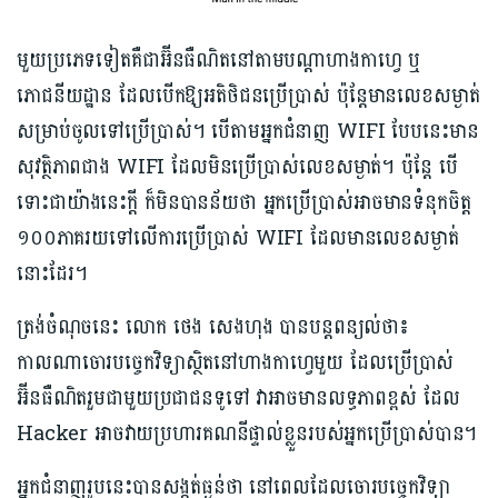
មួយប្រភេទទៀតគឺជាអ៊ីនធឺណិតនៅតាមបណ្ដាហាងកាហ្វេ ឬ
ភោជនីយដ្ឋាន​ ដែលបើកឱ្យ​អតិថិជនប្រើប្រាស់ ប៉ុន្តែមានលេខសម្ងាត់
សម្រាប់ចូលទៅប្រើប្រាស់។ បើតាមអ្នកជំនាញ WIFI បែបនេះមាន
សុវត្ថិភាពជាង WIFI ដែលមិនប្រើប្រាស់លេខសម្ងាត់។ ប៉ុន្តែ បើ
ទោះជាយ៉ាងនេះក្ដី ក៏មិនបានន័យថា អ្នកប្រើប្រាស់អាចមានទំនុកចិត្ត
១០០ភាគរយ​ទៅលើការប្រើប្រាស់ WIFI ដែលមានលេខសម្ងាត់
នោះដែរ។
ត្រង់ចំណុចនេះ លោក ថេង សេងហុង បានបន្តពន្យល់ថា៖
កាលណាចោរបច្ចេកវិទ្យាស្ថិតនៅហាង​កាហ្វេមួយ ដែលប្រើប្រាស់
អ៊ីនធឺណិតរួមជាមួយប្រជាជនទូទៅ វាអាចមានលទ្ធភាពខ្ពស់ ដែល
Hacker អាចវាយ​ប្រហារគណនីផ្ទាល់ខ្លួនរបស់អ្នកប្រើប្រាស់បាន។
អ្នកជំនាញរូបនេះបានសង្កត់ធ្ងន់ថា នៅពេលដែលចោរបច្ចេកវិទ្យា