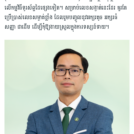
លើកម្មវិធីទូរស័ព្ទដៃផ្សេងទៀត។ សម្រាប់លេខសង្ងាត់នេះដែរ គួរតែ
ប្រើប្រាស់លេខសម្ងាត់ខ្លាំង ដែលរួមបញ្ចូលនូវ​អក្សរតូច អក្សរធំ
សញ្ញា ជាដើម ដើម្បីកុំឱ្យងាយស្រួលក្នុងការទស្សន៍ទាយ។