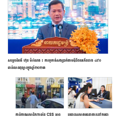
សម្តេចធិបតី ហ៊ុន ម៉ាណែត ៖ ការទូទាត់សងប្រាក់តាមឌីជីថលកើនជាង ៤៩០
ពាន់លានដុល្លារក្នុងឆ្នាំ២០២៣
កាន់កាតសមាជិកភាពនៃ CSS អាច
ប្រធានសមាគមធនាគារនៅកម្ពុជា