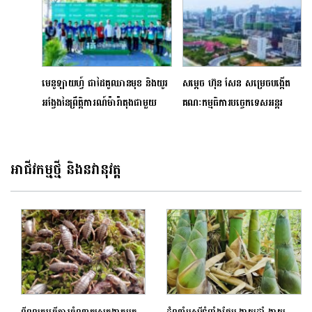
មេនូឡាយហ្វ៍ ជាដៃគូឈានមុខ និងយូរ
សម្ដេច ហ៊ុន សែន សម្រេចបង្កើត
អង្វែងនៃព្រឹត្តិការណ៍ម៉ារ៉ាតុងជាមួយ
គណៈកម្មធិការបច្ចេកទេសអន្តរ
កំណត់ត្រាថ្មី
ក្រសួង រៀបចំគោលនយោបាយដីធ្លី
ដើម្បីអភិវឌ្ឍខេត្តព្រះសីហនុទៅជា
តំបន់សេដ្ឋកិច្ចពិសេសគំរូពហុបំណង
អាជីវកម្មថ្មី និងនវានុវត្ត
ពីពលករធ្វើការចំណាកស្រុកងាកមក
ដំណាំឫស្សីទំពាំងផ្អែម ងាយដាំ ងាយ