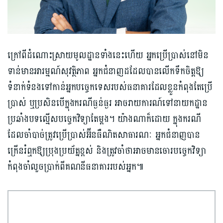
ក្រៅពីដំណោះស្រាយមូលដ្ឋានទាំងនេះហើយ អ្នកប្រើប្រាស់នៅមិន
ទាន់មានអារម្មណ៍សុវត្ថិភាព អ្នកជំនាញដដែលបានលើកទឹកចិត្តឱ្យ
ទំនាក់ទំនងទៅកាន់អ្នកបច្ចេកទេសរបស់ធនាគារដែលខ្លួន​កំពុងតែប្រើ
ប្រាស់ ឬប្រសិនបើក្នុងករណីធ្ងន់ធ្ងរ អាចរាយការណ៍ទៅនាយកដ្ឋាន
ប្រឆាំងបទល្មើស​បច្ចេកវិទ្យា​តែម្ដង។ យ៉ាងណាក៏ដោយ ក្នុងករណី
ដែលចាំបាច់ត្រូវប្រើប្រាស់អ៊ីនធឺណិតសាធារណៈ អ្នកជំនាញបាន
ក្រើនរំឮកឱ្យប្រុងប្រយ័ត្នខ្ពស់ និងត្រូវចាំថាអាចមានចោរបច្ចេកវិទ្យា
កំពុងចាំលួចប្រាក់ពីគណនីធនាគាររបស់អ្នក៕