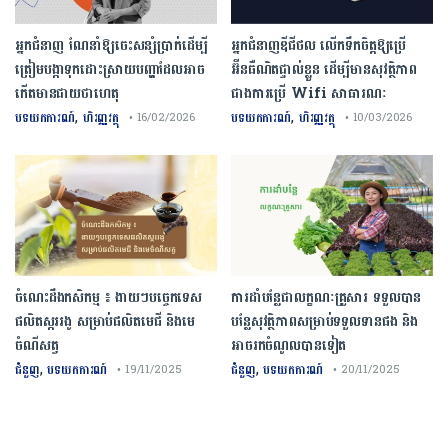
អ្នកជំនាញ ណែនាំឱ្យចេះសន្សំប្រាក់ដើម្បី
អ្នកជំនាញឌីជីថល លើកទឹកចិត្តឱ្យប្រើ
ត្រៀមបង្កាទុកដោះស្រាយបញ្ហាដែលអាច
អ៊ីនធឺណិតផ្ទាល់ខ្លួន ដើម្បីមានសុវត្ថិភាព
កើតមានជាយថាហេតុ
ជាងការប្រើ Wifi​ សាធារណៈ
,
,
បទយកការណ៍
ហិរញ្ញវត្ថុ
បទយកការណ៍
ហិរញ្ញវត្ថុ
• 16/02/2026
• 10/03/2026
ចំណេះដឹងកសិកម្ម ៖ ងាយៗបច្ចេកទេស
ការដាំបន្លែជាលក្ខណៈគ្រួសារ ទទួលបាន
ផលិតស្កររងូ សម្រាប់ផលិតមេជី និងមេ
បន្លែសុវត្ថិភាពសម្រាប់ទទួលទានផង និង
ចំណីសត្វ
អាចរកចំណូលបានទៀត
,
,
ជំនួញ
បទយកការណ៍
ជំនួញ
បទយកការណ៍
• 19/11/2025
• 20/11/2025