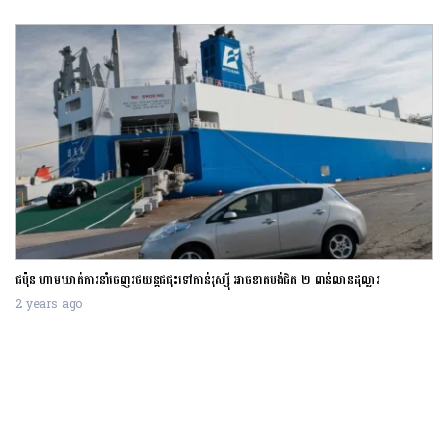
ជប៉ុន ហាមឃាត់ការនាំចេញរថយន្តជជុះទៅកាន់រុស្ស៊ី អាចខាតបង់ជិត ២ ពាន់លានដុល្លារ
2 years ago