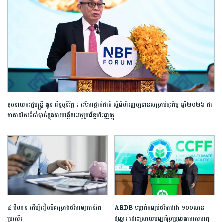
ឧបនាយករដ្ឋមន្ត្រី អូន ព័ន្ធមុនីរ័ត្ន ៖ វេទិកាថ្នាក់ជាតិ ស្តីពីហិរញ្ញប្បទានសម្រាប់ធុរកិច្ច ឆ្នាំ២០២៦ ជា
កាតាលីករដ៏ចាំបាច់ក្នុងការបង្កើតអេកូប្រព័ន្ធហិរញ្ញវត្ថុ
៤ ជំហាន ដើម្បីរៀបចំគម្រោងថវិកាឲ្យកាន់តែ
ARDB ទម្លាក់កញ្ចប់ថវិកាជាង ១០០លាន
ប្រសើរ
ដុល្លារ ដោះស្រាយបញ្ហាប្រែប្រួលអាកាសធាតុ