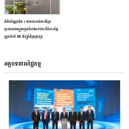
គំនិតច្នៃប្រឌិត ៖ យកអាចម៍មាន់ប្រែ
ក្លាយវាលស្ងួតហួតហែងទៅជាដីចំការផ្លែ
ក្រូចទំហំ 30 គីឡូម៉ែត្រក្រឡា
អត្ថបទពាណិជ្ជកម្ម