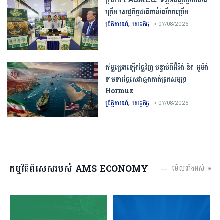
ប្រធាន​​ ​FASMEC​៖​ ​ទិញ​ទំនិញ​ខ្មែរ​កាន់តែ​
ច្រើន​ ​សេដ្ឋកិច្ច​ជាតិ​កាន់តែ​រីកចម្រើន​
,
ព្រឹត្តិការណ៍
សេដ្ឋកិច្ច
• 07/08/2026
តម្លៃប្រេងឡើងថ្លៃវិញ បន្ទាប់ពីអ៊ីរ៉ង់ និង អូម៉ង់
ទាមទារថ្លៃសេវាឆ្លងកាត់ច្រកសមុទ្រ
Hormuz
,
ព្រឹត្តិការណ៍
សេដ្ឋកិច្ច
• 07/08/2026
កម្មវិធីពិសេសរបស់ AMS ECONOMY
មើលទាំងអស់ ➧