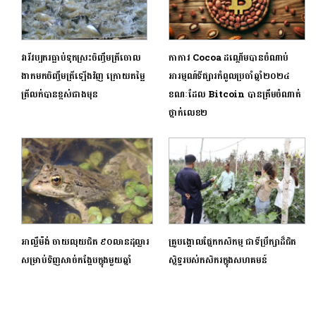
វារីវប្បករធ្លាប់ទុកស្រះចិញ្ចឹមត្រីចោល
កាកាវ Cocoa ដណ្តើមបានចំណាប់
ងាកមកចិញ្ចឹមត្រីឡើងវិញ ក្រោយតម្លៃ
អារម្មណ៍ទីផ្សារកំពូលប្រចាំឆ្នាំ២០២៤
ត្រីលក់បានខ្ពស់ជាងមុន
ខណៈដែល Bitcoin បានត្រឹមចំណាត់
ថ្នាក់លេខ២
អាល្លឺម៉ង់ ចាយលុយជិត ៩០លានដុល្លារ
គ្រូបង្គោលផ្នែកកសិកម្ម ជាទីប្រឹក្សាដ៏ជិត
សម្រាប់ទិញសាច់កង្កែបក្នុងមួយឆ្នាំ
ស្និទ្ធរបស់កសិករក្នុងសហគមន៍