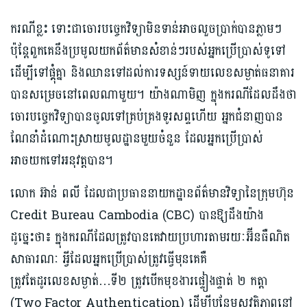
ករណីខ្លះ ទោះជាចោរបច្ចេកវិទ្យាមិនទាន់អាចលួចប្រាក់បានភ្លាមៗ
ប៉ុន្តែពួកគេនឹងប្រមូលយកព័ត៌មានសំខាន់ៗរបស់អ្នកប្រើប្រាស់ទូទៅ
ដើម្បីទៅផ្គុំគ្នា និងឈានទៅដល់ការទស្សន៍ទាយលេខសម្ងាត់ធនាគារ
បានសម្រេចនៅពេលណាមួយ។ យ៉ាងណាមិញ ក្នុងករណីដែលដឹងថា
ចោរបច្ចេកវិទ្យាបានចូលទៅគ្រប់គ្រងទូរសព្ទហើយ អ្នក​ជំនាញ​បាន
ណែនាំដំណោះស្រាយមូលដ្ឋានមួយចំនួន ដែលអ្នកប្រើប្រាស់
អាចយកទៅអនុវត្តបាន។
លោក អ៊ាន់ ពលី ដែលជាប្រធាននាយកដ្ឋានព័ត៌មានវិទ្យានៃក្រុមហ៊ុន
Credit Bureau Cambodia (CBC) បានឱ្យដឹងយ៉ាង
ដូច្នេះថា៖ ក្នុងករណីដែលត្រូវបានគេវាយប្រហារតាមរយៈអ៊ីនធឺណិត​
សាធារណៈ អ្វីដែលអ្នកប្រើប្រាស់ត្រូវធ្វើមុនគេគឺ
ត្រូវតែដូរលេខសម្ងាត់…ទី២ ត្រូវបើក​មុខងារ​ផ្ទៀងផ្ទាត់ ២ កត្តា
(Two Factor Authentication) ដើម្បីបន្ថែមសុវត្ថិភាពនៅ