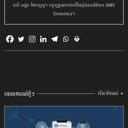
អប់រំ សង្គម និងកម្សាន្ត។ បច្ចុប្បន្នលោកជាការីនិពន្ធនៃសារព័ត៌មាន AMS
Economy។
របាយការណ៍ថ្មីៗ
មើលទាំងអស់ ➧