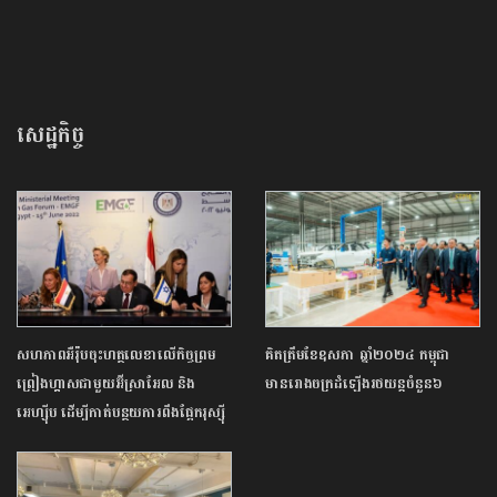
សេដ្ឋកិច្ច
សហភាព​អឺរ៉ុប​ចុះ​​ហត្ថលេខា​​​លើ​​កិច្ច​​ព្រម​​
គិតត្រឹមខែឧសភា ឆ្នាំ២០២៤​ កម្ពុជា​
ព្រៀង​​ហ្គាស​​ជាមួយ​​អ៊ីស្រាអែល​ និង​
មានរោងចក្រ​ដំឡើង​រថយន្ត​ចំនួន៦ ​
អេហ្ស៊ីប ​​ដើម្បី​កាត់​បន្ថយ​ការ​ពឹង​ផ្អែក​រុស្ស៊ី​