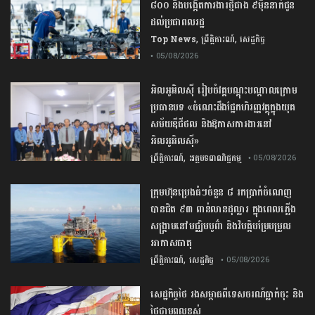
៨០០ និងបង្កើតការងារថ្មីជាង ៩ម៉ឺននាក់ជូន
ដល់ប្រជាពលរដ្ឋ
,
,
Top News
ព្រឹត្តិការណ៍
សេដ្ឋកិច្ច
• 05/08/2026
អិលអូអិលស៊ី រៀបចំវគ្គបណ្តុះបណ្តាលក្រោម
ប្រធានបទ «ចំណេះដឹងផ្នែកហិរញ្ញវត្ថុក្នុងយុគ
សម័យឌីជីថល និងឱកាសការងារនៅ
អិលអូអិលស៊ី»
,
ព្រឹត្តិការណ៍
អត្ថបទពាណិជ្ជកម្ម
• 05/08/2026
ក្រុមហ៊ុនប្រេងធំៗចំនួន ៨ រកប្រាក់ចំណេញ
បានជិត ៩៣ ពាន់លានដុល្លារ ក្នុងពេលភ្លើង
សង្គ្រាមនៅមជ្ឈិមបូព៌ា និងវិបត្តិបម្រែបម្រួល
អាកាសធាតុ
,
ព្រឹត្តិការណ៍
សេដ្ឋកិច្ច
• 05/08/2026
សេដ្ឋកិច្ច​ថៃ​ រង​សម្ពាធ​ពី​ទេសចរណ៍​ធ្លាក់ចុះ​ និង​
ថ្លៃ​ថាមពល​ខ្ពស់​