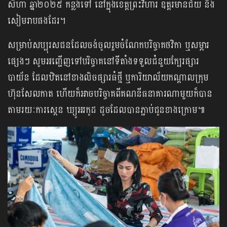
សីហា ឆ្នាំ២០២៥ កន្លងទៅ នៅក្នុងខេត្តព្រះវិហារ ឧត្តរមានជ័យ និង
សៀមរាបផងដែរ។
សម្រាប់សប្បុរសជនដែលចង់ចូលរួមចំណែកបរិច្ចាគថវិកា ឬសម្ភារ
ផ្សេងៗ សូមអញ្ជើញទៅបរិច្ចាគនៅទីតាំងទទួលជំនួយក្បែរផ្សារ
បាយ័ន ដែលឋិតនៅខាងលិចផ្សារធំថ្មី ឬការិយាល័យកណ្តាលក្រុម
ហ៊ុនសែលកាត ហើយក៏អាចបរិច្ចាគពីគណនីធនាគារណាមួយក៏បាន​
តាមរយៈការស្កេន ឃ្យូអរកូដ ដូចដែលបានភ្ជាប់ជូនខាងក្រោម៕