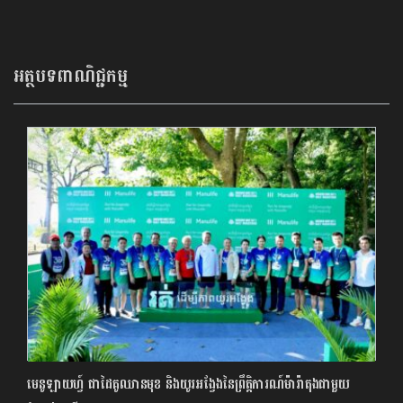
អត្ថបទពាណិជ្ជកម្ម
មេនូឡាយហ្វ៍ ជាដៃគូឈានមុខ និងយូរអង្វែងនៃព្រឹត្តិការណ៍ម៉ារ៉ាតុងជាមួយ