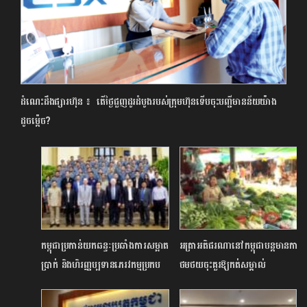
ដំណេះដឹងផ្សារហ៊ុន ៖ តើថ្ងៃជួញដូរដំបូងរបស់ក្រុមហ៊ុនទើបចុះបញ្ជីមានន័យយ៉ាង
ដូចម្ត៉េច?
កម្ពុជាប្រកាន់យកឆន្ទៈប្រឆាំងការសម្អាត
អត្រាអតិផរណានៅកម្ពុជាបន្តមានការ
ប្រាក់ និងហិរញ្ញប្បទានភេរវកម្មប្រកប
ថមថយចុះគួរឱ្យកត់សម្គាល់
ដោយនិរន្តរភាព