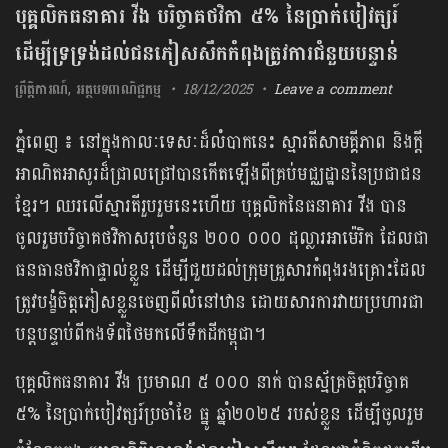
បុគ្គលិកធនាគារ វីង បរិច្ចាគថវិកា ៥% នៃប្រាក់បៀវត្សរ៍
ដើម្បី​ទ្រទ្រង់ដល់ជនភៀសសឹកកំពុងត្រូវការជំនួយបន្ទាន់
ព្រឹត្តិការណ៍
,
អត្ថបទពាណិជ្ជកម្ម
18/12/2025
Leave a comment
ភ្នំពេញ ៖ នៅក្នុងកាលៈទេសៈដ៏លំបាកនេះ ស្មារតីសាមគ្គីភាព និងក្តី
អាណិតអាសូរដ៏ជ្រាលជ្រៅបានកើតឡើងពីគ្រប់មជ្ឈដ្ឋាននៃប្រជាជន
ខ្មែរ។ ឈរលើស្មារតីរួបរួមនេះហើយ បុគ្គលិកនៃធនាគារ វីង បាន
ចូលរួមបរិច្ចាគថវិកាសរុបចំនួន ២០០ ០០០ ដុល្លារអាម៉េរិក ដែលជា
ធនធានថវិកាផ្ទាល់ខ្លួន ដើម្បីជួយដល់ក្រុមគ្រួសារកំពុងរងគ្រោះដែល
ត្រូវបង្ខំចិត្តភៀសខ្លួនចេញពីលំនៅឋាន ដោយសារការវាយប្រហារជា
បន្តបន្ទាប់ពីកងទ័ពថៃមកលើទឹកដីកម្ពុជា។
បុគ្គលិកធនាគារ វីង ប្រមាណ ៥ ០០០ នាក់ បានស្ម័គ្រចិត្តបរិច្ចាគ
៥% នៃប្រាក់បៀវត្សរ៍ប្រចាំខែ ធ្នូ ឆ្នាំ២០២៥ របស់ខ្លួន ដើម្បីចូលរួម