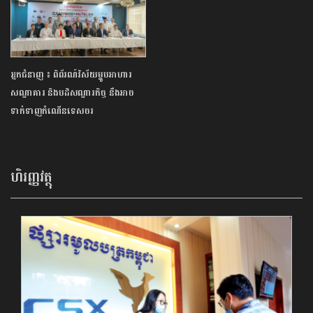
អ្នកជំនាញ ៖ ពិព័រណ៍វិស័យម្ហូបអាហារ
សណ្ឋាគារ និងបដិសណ្ឋារកិច្ច នឹងអាច
ទាក់ទាញកំណើនទេសចរ
ហិរញ្ញវត្ថុ