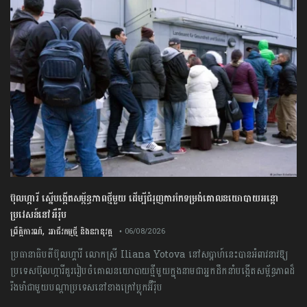
ប៊ុល​ហ្ការី ​ស្នើ​បង្កើត​សម្ព័ន្ធភាព​ថ្មី​មួយ ​ដើម្បី​ជំរុញ​ការ​កែទម្រង់​គោលនយោបាយ​អន្តោ
ប្រវេសន៍​នៅអឺរ៉ុប​
,
ព្រឹត្តិការណ៍
អាជីវកម្មថ្មី និងនវានុវត្ត
• 06/08/2026
ប្រធានាធិបតី​ប៊ុល​ហ្គារី ​លោកស្រី​ ​Iliana​ ​Yotova​ នៅ​សប្តាហ៍​នេះ​បាន​អំពាវនាវ​ឱ្យ​
ប្រទេស​ប៊ុលហ្ការី​គួរ​រៀបចំ​គោលនយោបាយថ្មីមួយក្នុងនាមជា​អ្នកដឹកនាំ​បង្កើត​សម្ព័ន្ធភាព​ដ៏​
រឹងមាំ​ជាមួយបណ្តា​ប្រទេស​នៅខាងក្រៅ​ប្លុក​អ៊ឺរ៉ុប