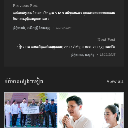
Post navigation
Previous Post
ការបំពាក់ឧបករណ៍តាមដានវ័យឆ្លាត VMS លើទូកនេសាទ ជួយការពារធនធានជលផល
និងធានាសុវត្ថិភាពប្រជានេសាទ
ព្រឹត្តិការណ៍, អាជីវកម្មថ្មី និងនវានុវត្ត
18/12/2025
Next Post
វៀតណាម មានមហិច្ឆតានាំចេញចេកឲ្យឈានដល់តម្លៃ ១ ០០០ លានដុល្លារអាម៉េរិក
ព្រឹត្តិការណ៍, សេដ្ឋកិច្ច
18/12/2025
ព័ត៌មានផ្សេងៗទៀត
View all