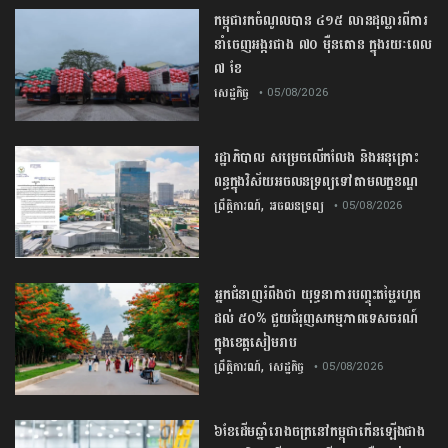
កម្ពុជារកចំណូលបាន ៤១៥ លានដុល្លារពីការ
នាំចេញអង្ករជាង ៧០ ម៉ឺនតោន ក្នុងរយៈពេល
៧ ខែ
សេដ្ឋកិច្ច
• 05/08/2026
រដ្ឋាភិបាល សម្រេច​លើកលែង និងអនុគ្រោះ
ពន្ធក្នុងវិស័យអចលនទ្រព្យ​ទៅតាមលក្ខខណ្ឌ
,
ព្រឹត្តិការណ៍
អចលនទ្រព្យ
• 05/08/2026
អ្នកជំនាញ​រំពឹង​ថា​ ​យុទ្ធនាការ​បញ្ចុះ​តម្លៃ​រហូត
ដល់​ ​៥០​% ​ជួយ​ជំរុញ​សកម្មភាព​ទេសចរណ៍​
ក្នុង​ខេត្ត​សៀមរាប​
,
ព្រឹត្តិការណ៍
សេដ្ឋកិច្ច
• 05/08/2026
៦ខែដើមឆ្នាំរោងចក្រនៅកម្ពុជាកើនឡើងជាង