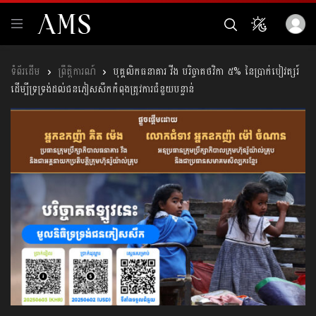
ព្រឹត្តិការណ៍
បុគ្គលិកធនាគារ វីង បរិច្ចាគថវិកា ៥% នៃប្រាក់បៀវត្សរ៍
ដើម្បី​ទ្រទ្រង់ដល់ជនភៀសសឹកកំពុងត្រូវការជំនួយបន្ទាន់