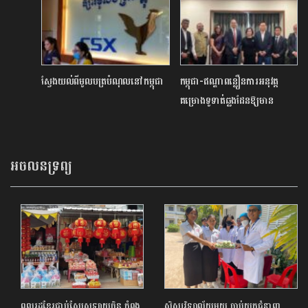
ស្វែងយល់ពីមូលបត្របំណុលនៅកម្ពុជា
កម្ពុជា-ឥណ្ឌាពន្លឿនការអនុវត្ត
គម្រោងទូទាត់ឆ្លងដែនឱ្យមាន
លក្ខណៈគ្រប់ជ្រុងជ្រោយ
អចលនទ្រព្យ
ពលរដ្ឋខ្មែរជាប់សែស្រឡាយចិន កំពុង
សិស្សវិទ្យាល័យមួយ ចាប់យកជំនាញ