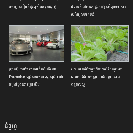
មមាញឹករៀបចំផ្ទះត្រៀមទទួលឆ្នាំថ្មី
ផលិតនំ និងភេសជ្ជៈ បង្កើតចំណូលពីការ
លក់ឱ្យ​សហគមន៍
ក្រុមហ៊ុនផលិតរថយន្តដ៏ល្បី យីហោ
ទោះមានដីតិចតួចក៏អាចដាំស្ពៃបូកគោ
Porsche ជ្រើសយកម៉ាឡេស៊ីជារោង
បានយ៉ាងងាយស្រួល និងទទួលបាន
ចក្រដំបូងនៅក្រៅអឺរ៉ុប
ទិន្នផលល្អ
ជំនួញ