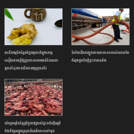
អាជីវកម្មកែច្នៃពន្លៃធម្មជាតិក្នុងខេត្ត
វិស័យដឹកជញ្ជូនតាមអាកាសរបស់អាមេរិក
សៀមរាបធ្វើឱ្យប្រជាសហគមន៍ដែលជា
កំពុងជួបវិបត្តិខ្វះខាតសាំង
អ្នកដាំដុះមានជីវភាពល្អប្រសើរ
សិប្បកម្មកែច្នៃត្រីជួយឱ្យកសិដ្ឋានចិញ្ចឹមត្រី
និងទីផ្សារក្នុងស្រុកដំណើរការទៅមុខ