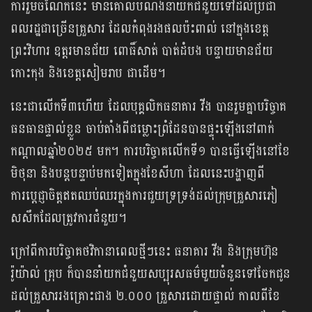
ការរួមចំណែកនេះ មានគោលបំណងនាំយកជំនួយទៅដល់ប្រជា
ពលរដ្ឋជាច្រើនគ្រួសារ ដែលកំពុងរងផលប៉ះពាល់ នៅក្នុងខេត្ត
ព្រះវិហារ ឧត្តរមានជ័យ ពោធិ៍សាត់ បាត់ដំបង បន្ទាយមានជ័យ
កោះកុង និងខេត្តសៀមរាប ជាដើម​។
នេះជាលើកទី៣ហើយ ដែលបុគ្គលិកធនាគារ វីង បានរួមគ្នាបរិច្ចាគ
ធនធានផ្ទាល់ខ្លួន ចាប់តាំងពីជម្លោះព្រំដែនបានផ្ទុះឡើងនៅពាក់
កណ្តាលឆ្នាំ២០២៥ មក។ ការបរិច្ចាគលើកទី១ បានធ្វើឡើងនៅខែ
មិថុនា និងបន្តបន្ទាប់មកទៀតក្នុងខែសីហា ដែលនេះ​បង្ហាញពី
ការប្តេជ្ញាចិត្តឥតឈប់ឈរក្នុងការជួយទ្រទ្រង់ដល់ក្រុមគ្រួសារភៀ
សសឹកដែលត្រូវការជំនួយ។
ក្រៅពីការបរិច្ចាគថវិកានាពេលថ្មីៗនេះ ធនាគារ វីង និងក្រុមហ៊ុន
រ៉ូយ៉ាល់ គ្រុប ក៏បាននាំយកជំនួយសប្បុរសធម៌​មួយចំនួនទៅចែកជូន
ដល់គ្រួសាររងគ្រោះជាង ២.០០០ គ្រួសារដោយផ្ទាល់ កាលពីខែ