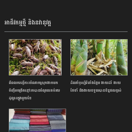
ចេញពីផ្ទះទៀតហើយ
ផ្តល់ជូនឥណទានទិញផ្ទះបុរីចន្ទគីរី
ជាមួយអត្រាការប្រាក់ពិសេសត្រឹមតែ
៤.៩០% ក្នុង ១ឆ្នាំ
អាជីវកម្មថ្មី និងនវានុវត្ត
ពីពលករធ្វើការចំណាកស្រុកងាកមក
ដំណាំឫស្សីទំពាំងផ្អែម ងាយដាំ ងាយ
ចិញ្ចឹមចង្រិតខ្មៅរកបានចំណូលរាប់រយ
ថែទាំ និងងាយទទួលបានទិន្នផលខ្ពស់
ដុល្លារក្នុងមួយខែ