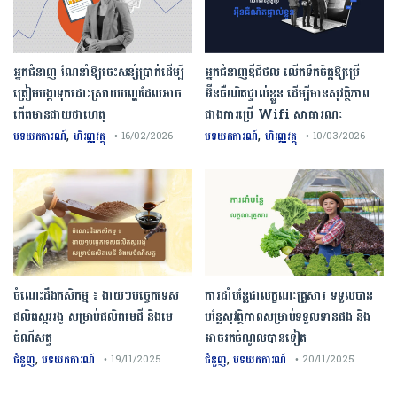
អ្នកជំនាញ ណែនាំឱ្យចេះសន្សំប្រាក់ដើម្បី
អ្នកជំនាញឌីជីថល លើកទឹកចិត្តឱ្យប្រើ
ត្រៀមបង្កាទុកដោះស្រាយបញ្ហាដែលអាច
អ៊ីនធឺណិតផ្ទាល់ខ្លួន ដើម្បីមានសុវត្ថិភាព
កើតមានជាយថាហេតុ
ជាងការប្រើ Wifi​ សាធារណៈ
,
,
បទយកការណ៍
ហិរញ្ញវត្ថុ
បទយកការណ៍
ហិរញ្ញវត្ថុ
• 16/02/2026
• 10/03/2026
ចំណេះដឹងកសិកម្ម ៖ ងាយៗបច្ចេកទេស
ការដាំបន្លែជាលក្ខណៈគ្រួសារ ទទួលបាន
ផលិតស្កររងូ សម្រាប់ផលិតមេជី និងមេ
បន្លែសុវត្ថិភាពសម្រាប់ទទួលទានផង និង
ចំណីសត្វ
អាចរកចំណូលបានទៀត
,
,
ជំនួញ
បទយកការណ៍
ជំនួញ
បទយកការណ៍
• 19/11/2025
• 20/11/2025