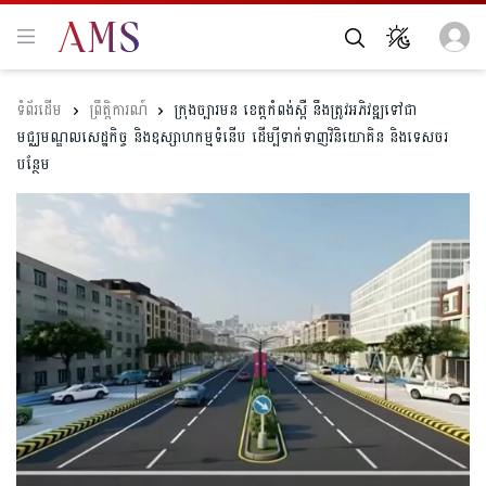
ព្រឹត្តិការណ៍
ក្រុង​ច្បារមន ​ខេត្តកំពង់ស្ពឺ នឹង​ត្រូវអភិវឌ្ឍទៅជា
មជ្ឈមណ្ឌលសេដ្ឋកិច្ច និងឧស្សាហកម្មទំនើប ​ដើម្បីទាក់ទាញវិនិយោគិន និងទេសចរ
បន្ថែម