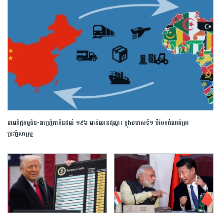
ពាណិជ្ជកម្ម​ចិន​-​អាហ្វ្រិក​កើន​ដល់​ ​១៩៦​ ​ពាន់​លាន​ដុល្លារ​ ក្នុង​ឆមាស​ទី​១​ ​បំបែក​កំណត់ត្រា​
ប្រវត្តិសាស្ត្រ​