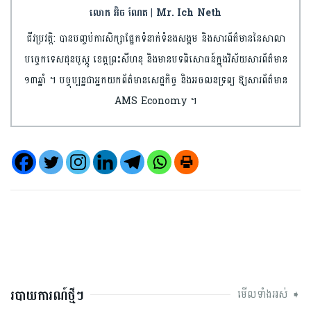
លោក អ៊ិច ណែត | Mr. Ich Neth
ជីវប្រវត្តិ: បានបញ្ចប់​ការ​សិក្សា​ផ្នែកទំនាក់ទំនង​សង្គម និងសារព័ត៌មាន​​នៃសាលា​
បច្ចេកទេស​ដុន​បូស្កូ ខេត្តព្រះ​សីហនុ និងមានបទពិសោធន៍​ក្នុងវិស័យ​សារព័ត៌មាន​
១៣ឆ្នាំ ។ បច្ចុប្បន្នជា​អ្នកយកព័ត៌មាន​សេដ្ឋកិច្ច និងអចលនទ្រព្យ​ ឱ្យសារព័ត៌មាន
AMS Economy ។​
របាយការណ៍ថ្មីៗ
មើលទាំងអស់ ➧