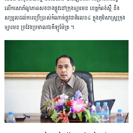
លើកសោភ័ណ្ឌភាពសងខាង​ផ្លូវ​នៅក្រុង​ច្បារមន ខេត្តកំពង់ស្ពឺ នឹង​
សម្រួលដល់ការប្រើប្រាស់កំណាត់ផ្លូវជាតិលេខ​៤ ក្នុងភូមិសាស្ត្រ​ក្រុង​
ច្បារមន​ ប្រវែង​ប្រមាណ៦គីឡូម៉ែត្រ​ ។