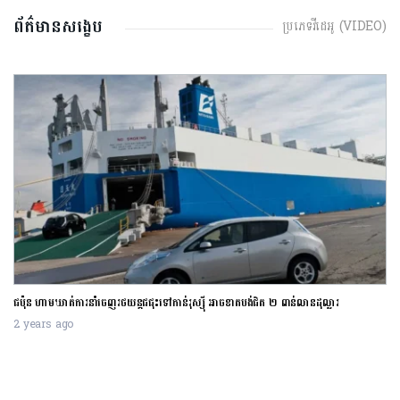
ព័ត៌មានសង្ខេប
ប្រភេទវីដេអូ (VIDEO)
ជប៉ុន ហាមឃាត់ការនាំចេញរថយន្តជជុះទៅកាន់រុស្ស៊ី អាចខាតបង់ជិត ២ ពាន់លានដុល្លារ
2 years ago