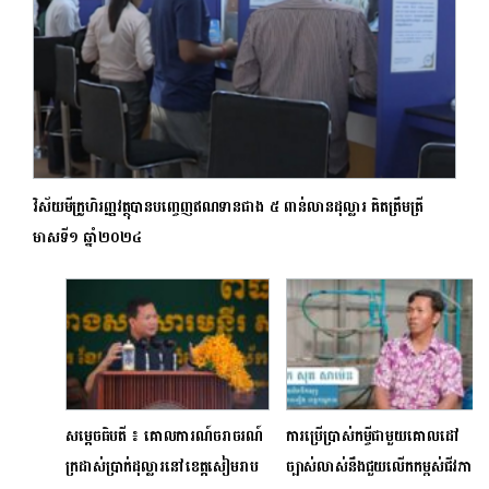
វិស័យមីក្រូហិរញ្ញវត្ថុបានបញ្ចេញឥណទានជាង ៥ ពាន់លានដុល្លារ គិតត្រឹមត្រី
មាសទី១ ឆ្នាំ២០២៤
សម្តេចធិបតី ៖ គោលការណ៍ចរាចរណ៍
ការប្រើប្រាស់កម្ចីជាមួយគោលដៅ
ក្រដាស់ប្រាក់ដុល្លារនៅខេត្តសៀមរាប
ច្បាស់លាស់នឹងជួយលើកកម្ពស់ជីវភាព