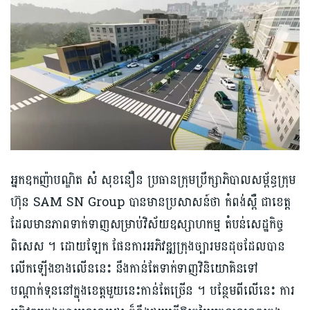
អ្នកឧកញ៉ាបណ្ឌិត​ សំ សុខនឿន ប្រធានក្រុមប្រឹក្សាភិបាលសម្ព័ន្ធក្រុម
ហ៊ុន SAM SN Group បានមានប្រសាសន៍ថា​ កំពង់ស្ពឺ ជាខេត្ត
ដែលមានភាពទាក់ទាញសម្រាប់វិស័យឧស្សាហកម្ម តំបន់សេដ្ឋកិច្ច
ពិសេស ។ ដោយឡែក ផែនការ​អភិវឌ្ឍ​ក្រុងច្បារមនដុចដែលបាន
លើកឡើងខាងលើននេះ ​នឹ​ងកាន់តែទាក់ទាញ​វិនិយោគិន​ទៅ
បណ្ដាក់ទុននៅក្នុងខេត្តមួយនេះកាន់តែច្រើន ។ បន្ថែមពីលើនេះ ការ