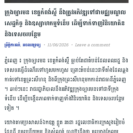
ក្រុង​ច្បារមន ​ខេត្តកំពង់ស្ពឺ នឹង​ត្រូវអភិវឌ្ឍទៅជាមជ្ឈមណ្ឌល
សេដ្ឋកិច្ច និងឧស្សាហកម្មទំនើប ​ដើម្បីទាក់ទាញវិនិយោគិន
និងទេសចរបន្ថែម
ព្រឹត្តិការណ៍
,
អចលនទ្រព្យ
11/06/2026
Leave a comment
ភ្នំពេញ ៖ ក្រុង​ច្បារ​មន ខេត្តកំពង់ស្ពឺ​ ធ្លាប់តែជា​តំបន់ដែល​ពលរដ្ឋ​ និង
ទេសចរ​ធ្វើដំណើរទៅហួស​មក​ហួស ព្រោះតំបន់​នេះ​ជាទីតាំងដែលឆ្លង​
កាត់ទៅ​ខេត្តព្រះសីហនុ និងពីក្រុងព្រះសីហនុមកកាន់​រាជធានីភ្នំពេញ
។ ឆាប់ៗនេះ រាជរដ្ឋាភិបាល​នឹងអភិវឌ្ឍក្រុង​ច្បារមន​ទៅជាទីក្រុង
ទំនើប​ ដើម្បីបង្កើនភាពទាក់ទាញទាំងវិនិយោគិន និងទេសចរបន្ថែម
ទៀត ។
យោងតាមប្រសាសន៍ឯកឧត្ត ខ្លូត រតនា រដ្ឋលេខាធិការ​ក្រសួង​រៀបចំ
ដែនដី នគរូបនីយកម្ម និងសំណង់ បានឱ្យដឹងថា គម្រោង​កែលម្អ