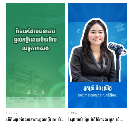
S2:E27
S1:E6
S
ម្ចីជាមួយធនាគារ
តើពិតឬទេដែលធនាគារផ្ដល់កម្ចីដោយមិនសិក្សាលើលទ្ធភាពសងត្រឡប់?
ស្វែងយល់បន្ថែមអំពីវិធីការពារខ្លួន ដើម្បីជៀសវាងពីការឆបោកតាមបច្ចេកវិទ្យាហិរញ្ញវត្ថុ!
ត