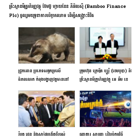
គ្រឹះស្ថានមីក្រូហិរញ្ញវត្ថុ ប៊ែមប៊ូ ហ្វាយនែន ភីអិលស៊ី (Bamboo Finance
Plc) ចូលរួមយុទ្ធនាការបរិច្ចាកឈាម ដើម្បីសង្គ្រោះជីវិត
ជ្រូកពោន ប្រភេទសត្វកម្រលើ
ក្រុមហ៊ុន ក្រេឌីត ប្យួរ៉ូ (ខេមបូឌា) និង
ពិភពលោក កំពុងបង្ហាញវត្តមាននៅ
គ្រឹះស្ថានមីក្រូហិរញ្ញវត្ថុ អេ អឹម ខេ
តំបន់ការពារធម្មជាតិកម្ពុជា
ភីអិលស៊ី ​ដាក់ដំណើរការសេវាពិនិត្យ
សុខភាពហិរញ្ញវត្ថុតាម AMK
Mobile
រ៉ូបូត ដ្រូន និងស្នាដៃបង្កើតថ្មីរបស់
ធនាគារ ស្ថាបនា រៀបចំកម្មវិធី