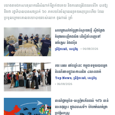
យោងតាមឯកសារតុលាការពីសំណាក់ទីភ្នាក់ងារគយ និងការពារព្រំដែនអាម៉េរិក បានឱ្យ
ដឹងថា រដ្ឋាភិបាលបានសងប្រាក់ ៦០ ភាគរយនៃចំណូលពន្ធគយសរុបរួចហើយ ដែល
ប្រមូលក្រោមគោលនយោបាយរបស់លោក ដូណាល់ ត្រាំ
សហគ្រាសកែច្នៃគ្រាប់ស្វាយចន្ទី ស្ទឹងត្រែង
កំពុងមមាញឹកផលិត ដើម្បីនាំចេញទៅ
អង់គ្លេស និងជប៉ុន
,
ព្រឹត្តិការណ៍
សេដ្ឋកិច្ច
• 06/08/2026
រយៈពេល ៧ខែឆ្នាំនេះ កម្ពុជាទទួលបានអ្នក
ដំណើរតាមផ្លូវអាកាសជិត ៤លាននាក់
,
,
Top News
ព្រឹត្តិការណ៍
សេដ្ឋកិច្ច
• 06/08/2026
ពាណិជ្ជកម្ម​ចិន​-​អាហ្វ្រិក​កើន​ដល់​ ​១៩៦​ ​ពាន់​
លាន​ដុល្លារ​ ក្នុង​ឆមាស​ទី​១​ ​បំបែក​កំណត់ត្រា​
ប្រវត្តិសាស្ត្រ​