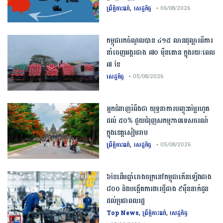
,
ព្រឹត្តិការណ៍
សេដ្ឋកិច្ច
• 06/08/2026
កម្ពុជារកចំណូលបាន ៤១៥ លានដុល្លារពីការ
នាំចេញអង្ករជាង ៧០ ម៉ឺនតោន ក្នុងរយៈពេល
៧ ខែ
សេដ្ឋកិច្ច
• 05/08/2026
អ្នកជំនាញ​រំពឹង​ថា​ ​យុទ្ធនាការ​បញ្ចុះ​តម្លៃ​រហូត
ដល់​ ​៥០​% ​ជួយ​ជំរុញ​សកម្មភាព​ទេសចរណ៍​
ក្នុង​ខេត្ត​សៀមរាប​
,
ព្រឹត្តិការណ៍
សេដ្ឋកិច្ច
• 05/08/2026
៦ខែដើមឆ្នាំរោងចក្រនៅកម្ពុជាកើនឡើងជាង
៨០០ និងបង្កើតការងារថ្មីជាង ៩ម៉ឺននាក់ជូន
ដល់ប្រជាពលរដ្ឋ
,
,
Top News
ព្រឹត្តិការណ៍
សេដ្ឋកិច្ច