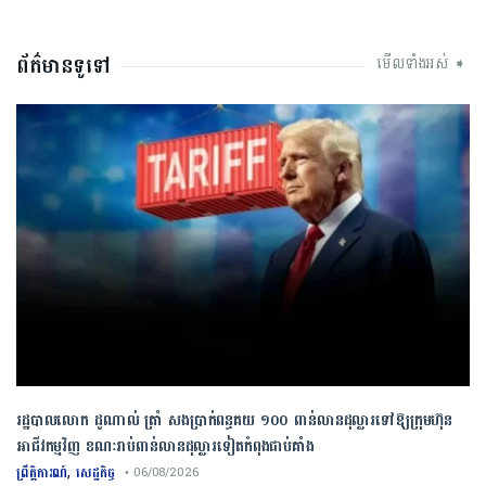
ព័ត៌មានទូទៅ
មើលទាំងអស់ ➧
រដ្ឋបាលលោក ដូណាល់ ត្រាំ សងប្រាក់ពន្ធគយ ១០០ ពាន់លានដុល្លារទៅឱ្យក្រុមហ៊ុន
អាជីវកម្មវិញ ខណៈរាប់ពាន់លានដុល្លារទៀតកំពុងជាប់គាំង
,
ព្រឹត្តិការណ៍
សេដ្ឋកិច្ច
• 06/08/2026