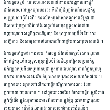
ឯកឧត្តម​បន្តថា គោល​បំណង​សំខាន់​នៃការអភិវឌ្ឍ​កំណាត់​ផ្លូវ
ជាតិលេខ​៤នៅក្រុង​ច្បារមន​នេះ គឺដើម្បីជំរុញកំណើន​សេដ្ឋកិច្ច​
សម្រួល​ការធ្វើដំណើរ ការ​លើក​កម្ពស់សោភណ្ឌភាពទីក្រុង ជា
ពិសេស​ប្រែក្លាយពីតំបន់ដែលធ្លាប់តែមនុស្ស​ឆ្លងកាត់ទៅជា​
មជ្ឈមណ្ឌល​សេដ្ឋកិច្ចពាណិជ្ជកម្ម និងឧស្សាហកម្មដ៏ទំនើប មាន
សុវត្ថិភាព និងសមស្របទៅតាម​ភាពរីកចម្រើន​របស់ប្រទេសជាតិ ។
ឯកឧត្តម​បន្ថែមថា ការ​រចនា កែលម្អ និងលើកកម្ពស់​សោភណ្ឌភាព​
គឺជា​ផ្នែក​មួយ​នៃយុទ្ធសាស្ត្រ​រៀបចំដែនដីយូរអង្វែង​សម្រាប់​កិច្ច
អភិវឌ្ឍនគរូបនីយកម្មនៅកម្ពុជា​ ក្នុងនាមជាមណ្ឌលពាណិជ្ជកម្មពហុ
មុខងារ មានភាពរស់រវើក ក៏ដូចជាសកម្មភាពទេសចរណ៍ផងដែរ ។
គម្រោងនេះ ផ្ដោតទៅលើ​ការ​បង្កើត​បរិក្ខារសាធារណៈ ដែល
ប្រកបដោយគុណភាព ។ នៅក្នុងនោះផងដែរ ក៏មានបង្កើត​ ផ្លូវជិះកង់
ផ្លូវ​ថ្មើជើង ផ្លូវ​សម្រាប់ជនមានពិការភាព ផ្លូវ​ម៉ូតូ ផ្លូវ​រថយន្តគ្រួសារ
រថយន្តក្រុង​ ដើម្បីផ្ដល់ភាពងាយស្រួលក្នុងការ​ធ្វើដំណើរ​។