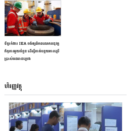
ទីភ្នាក់ងារ IEA ចង់ឲ្យពិភពលោកអនុវត្ត
កិច្ចការមួយចំនួន ដើម្បីកាត់បន្ថយការប្រើ
ប្រាស់ធនធានប្រេង
ហិរញ្ញវត្ថុ