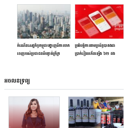
ជាជំហានសាកល្បងមុនប្រកាសដាក់ឱ្យ
ក្រុមគ្រួសារ
អនុវត្តនៅទូទាំងប្រទេស
កំណើនសេដ្ឋកិច្ចកម្ពុជាបង្ហាញពីការចាក
ប្រតិបត្តិការតាមប្រព័ន្ធបាគងជា
ចេញរបស់ប្រជាជនពីបន្ទាត់ក្រីក្រ
ប្រាក់រៀលកើនឡើង ៦២ ដង
ខណៈជាប្រាក់ដុល្លារអាមេរិកកើន
ឡើង ៨២ ដងកាលពីឆ្នាំមុន
អចលនទ្រព្យ