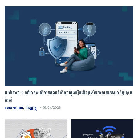
អ្នកជំនាញ ៖ ចង់មានសុវត្ថិភាពគណនីហិរញ្ញវត្ថុគប្បីបង្កើនប្រសិទ្ធភាពលេខសម្ងាត់ឱ្យបាន
រឹងមាំ
,
បទយកការណ៍
ហិរញ្ញវត្ថុ
• 09/04/2026