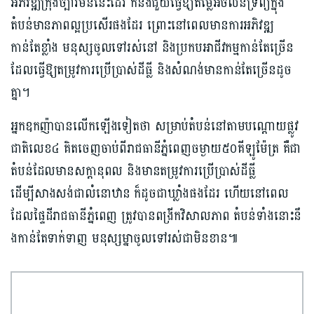
អភិវឌ្ឍ​ក្រុង​ច្បារមន​នេះដេរ ក៏នឹងជួយធ្វើឱ្យតម្លៃអចលនទ្រព្យក្នុង
តំបន់មានភាពល្អប្រសើរផងដែរ ព្រោះនៅពេលមានការអភិវឌ្ឍ
កាន់តែខ្លាំង មនុស្សចូលទៅរស់នៅ និងប្រកបអាជីវកម្មកាន់តែច្រើន
ដែលធ្វើឱ្យតម្រូវការប្រើប្រាស់ដីធ្លី និងសំណង់មានកាន់តែច្រើនដូច
គ្នា។
អ្នកឧកញ៉ា​បានលើកឡើងទៀតថា​ សម្រាប់តំបន់នៅតាមបណ្ដោយផ្លូវ
ជាតិលេខ​៤ គិតចេញចាប់ពីរាជធានីភ្នំពេញចម្ងា​យ​​៥០គីឡូម៉ែត្រ គឺជា​
តំបន់ដែលមានសក្ដានុពល និងមានតម្រូវការប្រើប្រាស់ដីធ្លី
ដើម្បីសាងសង់ជាលំនោឋាន​ ក៏ដូចជាឃ្លាំងផងដែរ ហើយនៅពេល
ដែល​ផ្ទៃដីរាជធានីភ្នំពេញ ត្រូវបានពង្រីកវិសាលភាព តំបន់​ទាំង​នោះនឹ​
ងកាន់តែទាក់ទាញ មនុស្ស​ម្នាចូល​ទៅរស់ជាមិនខាន៕