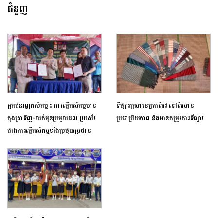
ជំនួញ
អ្នកជំនាញកសិកម្ម ៖ ការធ្វើកសិកម្មមាន
ទីផ្សារក្រមាខេត្តតាកែវ នៅតែមាន
កុងត្រាទិញ-លក់មុនប្រមូលផល ប្រសើរ
ប្រជាប្រិយភាព និងមានតម្រូវការទីផ្សារ
ជាងការធ្វើកសិកម្មទាំងប្រថុយ​ប្រថាន