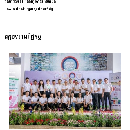
ផលិតផលខ្មែរ កំពុងត្រូវបានគេយកចិត្ត
ទុកដាក់ និងគាំទ្រគ្រប់ស្ថាប័នពាក់ព័ន្ធ
អត្ថបទពាណិជ្ជកម្ម