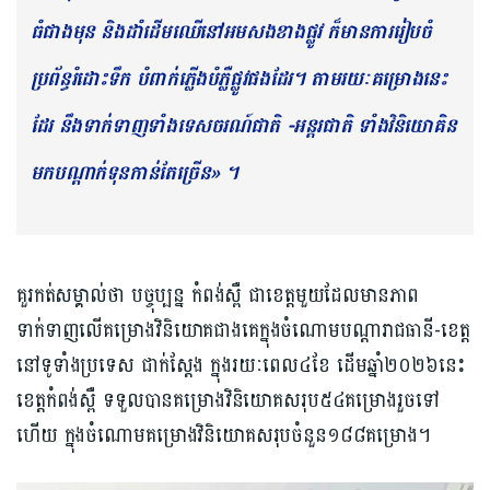
ធំជាង​មុន និងដាំដើមឈើ​នៅ​អមសងខាង​ផ្លូវ ក៏មានការ​រៀបចំ
ប្រព័ន្ធរំដោះទឹក បំពាក់ភ្លើង​បំភ្លឺផ្លូវ​ផងដែរ។ តាមរយៈគម្រោងនេះ
ដែរ ​នឹង​ទាក់ទាញទាំងទេសចរណ៍ជាតិ -អន្តរជាតិ ទាំងវិនិយោគិន​
មកបណ្ដាក់ទុនកាន់តែច្រើន» ។
គួរ​កត់សម្គាល់ថា បច្ចុប្បន្ន កំពង់ស្ពឺ ជា​ខេត្តមួយដែលមានភាព
ទាក់ទាញលើគម្រោង​វិនិយោគ​ជាង​គេ​ក្នុង​ចំណោម​បណ្ដារាជធានី-ខេត្ត
នៅ​ទូទាំង​ប្រទេស​ ជាក់ស្ដែង ​ក្នុងរយៈពេល​៤ខែ ដើមឆ្នាំ២០២៦​នេះ
ខេត្តកំពង់ស្ពឺ ទទួលបានគម្រោង​វិនិយោគសរុប​៥៤​គម្រោងរួចទៅ
ហើយ​​ ក្នុង​ចំណោម​គម្រោង​វិនិយោគសរុប​ចំនួន១៨៨គម្រោង។