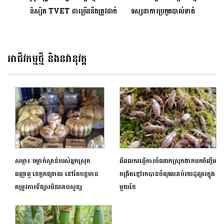
និស្សិត TVET ជាច្រើននឹងត្រូវដាក់
ទស្សនាការប្រកួតបាល់ទាត់
បង្ហាញក្នុងទិវាជាតិអប់រំបណ្តុះបណ្តាល
ពិភពលោក FIFA World
បច្ចេកទេស និងវិជ្ជាជីវៈ លើកទី៦
Cup 2026™ Visa
ថ្ងៃទី១៥-១៦ មិថុនា ២០២៣ នៅកោះ
Sathapana Viewing
អាជីវកម្មថ្មី និងនវានុវត្ត
ពេជ្រ
Party​
សម្ភារៈចម្លាក់ស្ពាន់របស់អ្នកស្រុក
ពីពលករធ្វើការចំណាកស្រុកងាកមកចិញ្ចឹម
ពញាឮ ខេត្តកណ្តាល នៅតែបន្តមាន
ចង្រិតខ្មៅរកបានចំណូលរាប់រយដុល្លារក្នុង
តម្រូវការទីផ្សារមិនសាបសូន្យ
មួយខែ