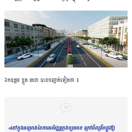
ឯកឧត្ត​ម ​ខ្លូត រតនា បាន​បញ្ជាក់ទៀតថា ៖
«នៅក្នុង​គម្រោងនៃការអភិវឌ្ឍក្រុង​ច្បារមន ក្រៅពី​ពង្រីកផ្លូវឱ្យ