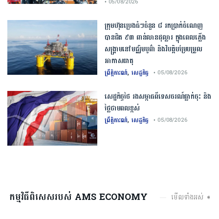
• 05/08/2026
ក្រុមហ៊ុនប្រេងធំៗចំនួន ៨ រកប្រាក់ចំណេញ
បានជិត ៩៣ ពាន់លានដុល្លារ ក្នុងពេលភ្លើង
សង្គ្រាមនៅមជ្ឈិមបូព៌ា និងវិបត្តិបម្រែបម្រួល
អាកាសធាតុ
,
ព្រឹត្តិការណ៍
សេដ្ឋកិច្ច
• 05/08/2026
សេដ្ឋកិច្ច​ថៃ​ រង​សម្ពាធ​ពី​ទេសចរណ៍​ធ្លាក់ចុះ​ និង​
ថ្លៃ​ថាមពល​ខ្ពស់​
,
ព្រឹត្តិការណ៍
សេដ្ឋកិច្ច
• 05/08/2026
កម្មវិធីពិសេសរបស់ AMS ECONOMY
មើលទាំងអស់ ➧