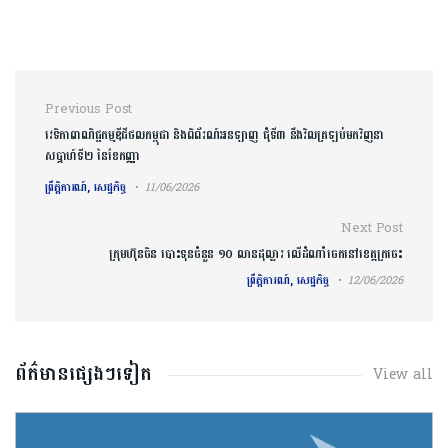
Post navigation
Previous Post
វេទិកាពាណិជ្ជកម្មឌីជីថលកម្ពុជា និងពិព័រណ៍អនឡាញ ជុំទី៣ នឹងវិលត្រឡប់មកវិញនា
សប្ដាហ៍ទី២ នៃខែកញ្ញា
ព្រឹត្តិការណ៍, សេដ្ឋកិច្ច
11/06/2026
Next Post
ក្រុមហ៊ុនចិន បោះទុនចំនួន ១០ លានដុល្លារ លើដំណាំចេកនៅខេត្តក្រចេះ
ព្រឹត្តិការណ៍, សេដ្ឋកិច្ច
12/06/2026
ព័ត៌មានផ្សេងៗទៀត
View all