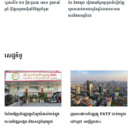
រដ្ឋ​អាម៉េរិក​ ​២៥​ ​ប្ដឹង​រដ្ឋបាល លោក​ ​ដូណាល់ ​
ចិន និងឥណ្ឌា ផ្តើមពាណិជ្ជកម្មទ្វេភាគីឡើងវិញ
ត្រាំ ​ជុំវិញ​ពន្ធ​គយ​ថ្មី​លើ​ទំនិញ​នាំចូល​
ក្រោយអាក់ខានជាច្រើនឆ្នាំដោយសារភាព
តានតឹងតាមព្រំដែន
សេដ្ឋកិច្ច
វិស័យមីក្រូហិរញ្ញវត្ថុដើរតួយ៉ាងសំខាន់ក្នុង
ក្រុមការងារហិរញ្ញវត្ថុ FATF ដាក់កម្ពុជា
ការអភិវឌ្ឍសង្គម និងសេដ្ឋកិច្ចកម្ពុជា
នៅក្រៅ «បញ្ជីប្រផេះ»