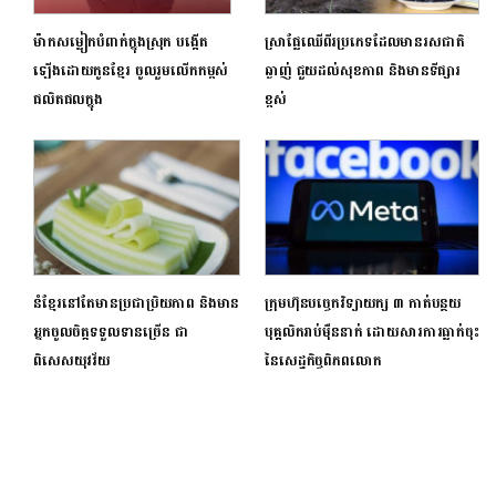
ម៉ាកសម្លៀកបំពាក់ក្នុងស្រុក បង្កើត
ស្រាផ្លែឈើពីរប្រភេទដែលមានរសជាតិ
ឡើងដោយកូនខ្មែរ ចូលរួមលើកកម្ពស់
ឆ្ងាញ់ ជួយដល់សុខភាព និងមានទីផ្សារ
ផលិតផលក្នុង
ខ្ពស់
នំខ្មែរនៅតែមានប្រជាប្រិយភាព និងមាន
ក្រុមហ៊ុនបច្ចេកវិទ្យាយក្ស ៣ កាត់បន្ថយ
អ្នកចូលចិត្តទទួលទានច្រើន ជា
បុគ្គលិករាប់ម៉ឺននាក់ ដោយសារការធ្លាក់ចុះ
ពិសេសយុវវ័យ
នៃសេដ្ធកិច្ចពិភពលោក