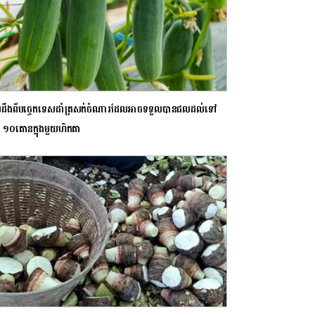
ដឹងពីបច្ចេកទេសដាំត្រសក់ចំណារដែល​អាចទទួលបានផលដល់ទៅ
 ១០តោនក្នុងមួយហិកតា