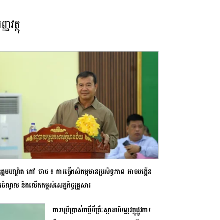
ញ្ញវត្ថុ
្តមបណ្ឌិត កៅ ថាច ៖ ការធ្វើកសិកម្មមានប្រសិទ្ធ​​​​ភាព អាចបង្កើន
ក់ចំណូល និងលើកកម្ពស់សេដ្ឋកិច្ចគ្រួសារ
ការប្រើប្រាស់កម្ចីពីគ្រឹះស្ថានហិរញ្ញវត្ថុផ្លូវការ