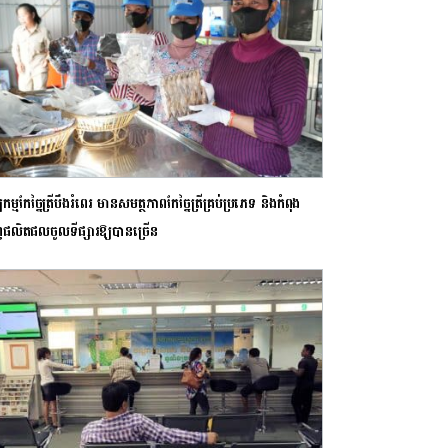
បកម្មកែច្នៃត្រីបឹងរំពេរ មានសមត្ថភាពកែច្នៃត្រីគ្រប់ប្រភេទ និងកំពុង
ុញផលិតផលចូលទីផ្សារឱ្យបានច្រើន