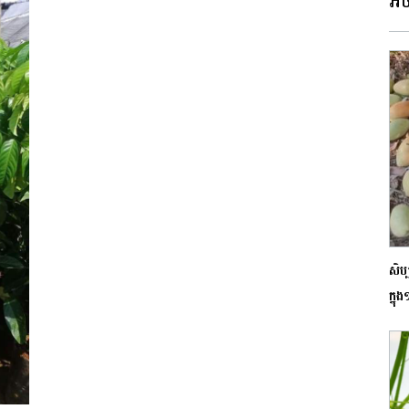
អច
សិប
ក្នុ