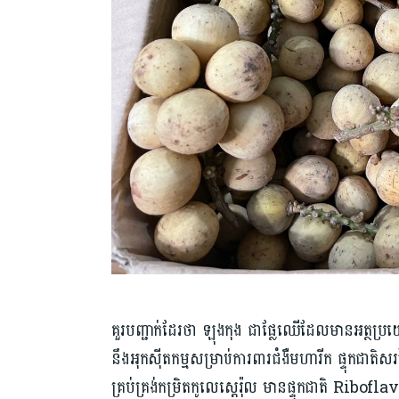
គួរបញ្ជាក់ដែរថា ឡុងកុង ជាផ្លែឈើដែលមានអត្ថប្រយ
នឹងអុកស៊ីតកម្មសម្រាប់ការពារជំងឺមហារីក ផ្ទុកជាតិ
គ្រប់គ្រង់កម្រិតកូលេស្តេរ៉ុល មានផ្ទុកជាតិ Ribof