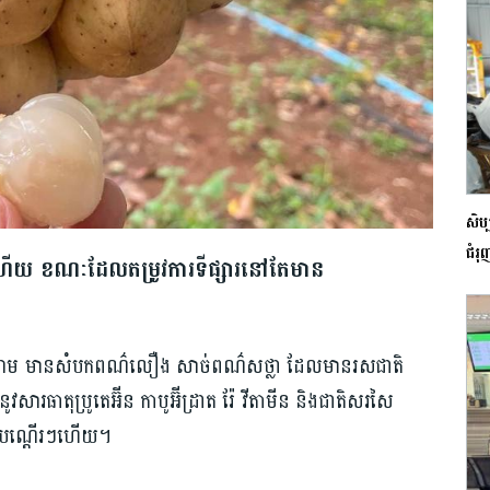
សិប្
ជំរ
ៀតហើយ ខណៈដែលតម្រូវការទីផ្សារនៅតែមាន
ចង្កោម មានសំបកពណ៌លឿង សាច់ពណ៌សថ្លា ដែលមានរសជាតិ
ូវសារធាតុប្រូតេអ៊ីន កាបូអ៊ីដ្រាត រ៉ែ វីតាមីន និងជាតិសរសៃ
ជាបណ្តើរៗហើយ។