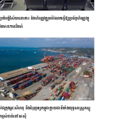
ប្រតិបត្តិវិស័យធនាគារ និងហិរញ្ញវត្ថុរួមចំណែកធ្វើឱ្យប្រព័ន្ធហិរញ្ញវត្ថុ
់តែមានភាពរឹងមាំ
់ផែក្រុងព្រះសីហនុ នឹងជំរុញឲ្យកម្ពុជាក្លាយជាទីតាំងយុទ្ធសាស្ត្រភស្តុ
កម្មសំខាន់នៅអាស៊ី