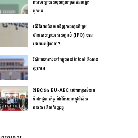
គឺជាមធ្យោបាយមួយជួយប្រជាជនបង្កើត
មុខរបរ
តើវិនិយោគិនអាចទិញភាគហ៊ុនពីក្រុម
ហ៊ុនបោះផ្សាយដោយផ្ទាល់ (IPO) បាន
ដោយរបៀបណា?
វិស័យធនាគារនៅកម្ពុជានៅតែរឹងមាំ និងមាន
ស្ថិរភាព
NBC និង EU-ABC លើកកម្ពស់ទំនាក់
ទំនងផ្នែកធុរកិច្ច និងវិនិយោគក្នុងវិស័យ
ធនាគារ និងហិរញ្ញវត្ថុ