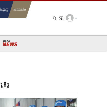
ិរញ្ញវត្ថុ
មរតកគំនិត
arch for:
្ឋកិច្ច