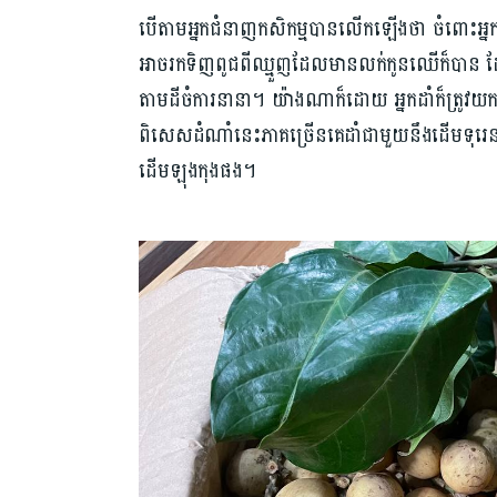
បើតាមអ្នកជំនាញកសិកម្មបានលើកឡើងថា ចំពោះអ្នកដ
អាចរកទិញពូជពីឈ្មួញដែលមានលក់កូនឈើក៏បាន ដ
តាមដីចំការនានា។ យ៉ាងណាក៏ដោយ អ្នកដាំក៏ត្រូវយក
ពិសេសដំណាំនេះភាគច្រើនគេដាំជាមួយនឹងដើមទុរ
ដើមឡុងកុងផង។