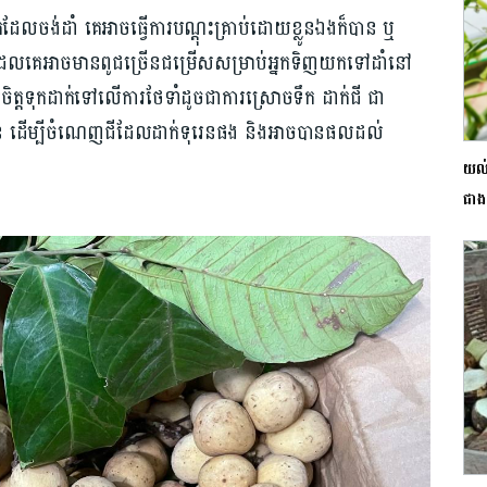
ែលចង់ដាំ គេអាចធ្វើការបណ្ដុះគ្រាប់ដោយខ្លូនឯងក៏បាន ឬ
ែលគេអាចមានពូជច្រើនជម្រើសសម្រាប់អ្នកទិញយកទៅដាំនៅ
ចិត្តទុកដាក់ទៅលើការថែទាំដូចជាការស្រោចទឹក ដាក់ជី ជា
េន ដើម្បីចំណេញជីដែលដាក់ទុរេនផង និងអាចបានផលដល់
យល់
ជាង