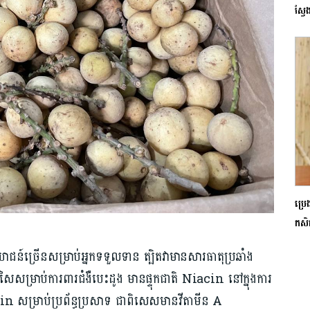
ស្វ
ប្រេ
កសិ
ោជន៍ច្រើនសម្រាប់អ្នកទទួលទាន ត្បិតវាមានសារធាតុប្រឆាំង
សរសៃសម្រាប់ការពារជំងឺបេះដូង មានផ្ទុកជាតិ Niacin នៅក្នុងការ
lavin សម្រាប់ប្រព័ន្ធប្រសាទ ជាពិសេសមានវីតាមីន A