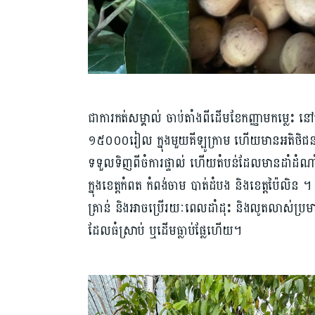
ជាការកត់សម្គាល់ ចាប់តាំងពីដើមខែកញ្ញាមកម្លេះ នៅផ្
១៥០០០រៀល ក្នុងមួយគីឡូក្រាម ហើយមានអតិថិជន
ទទួលទិញពីចំការផ្ទាល់ ហើយតំបន់ដែលមានដាំដំណ
ក្នុងខេត្តកំពត កំពង់ចាម បាត់ដំបង និងខេត្តប៉ៃលិន 
គ្រាន់ និងអាចប្រើរយៈពេលដាំដុះ និងលូតលាស់ប្រម
ដែលធំស្រាប់ ឬដើមធ្លាប់ផ្លែហើយ។