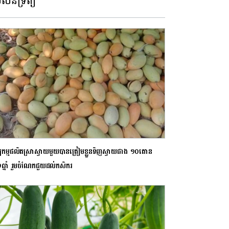
លនទ្រព្យ
្បកម្មផលិតស្រាស្វាយមួយបានត្រៀមខ្លួនទិញស្វាយជាង ១០តោន
ង១ឆ្នាំ រួមចំណែកជួយដល់កសិករ