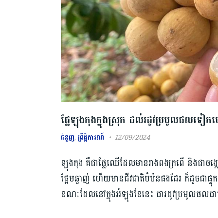
ផ្លែឡុងកុងក្នុងស្រុក ដល់រដូវប្រមូលផលទ
ជំនួញ
,
ព្រឹត្តិការណ៍
12/09/2024
ឡុងកុង គឺជាផ្លែឈើដែលមានរាងពងក្រពើ និងជា
ផ្អែមឆ្ងាញ់ ហើយមានជីវជាតិបំប៉នផងដែរ ក៏ដូចជាផ្ទុកន
ខណៈដែលនៅក្នុងអំឡុងខែនេះ ជារដូវប្រមូលផល