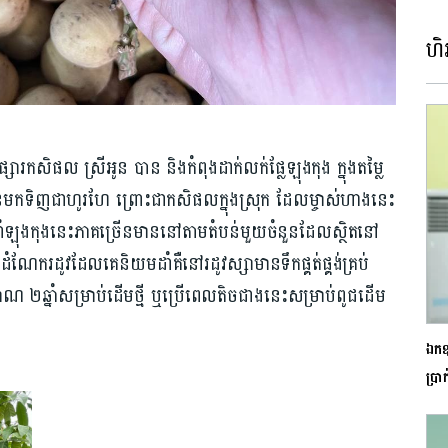
ហិរ
សារកសិផល ស្រីអូន បាន និងកំពុងដាក់លក់ផ្លែឡុងកុង ក្នុងតម្លៃ
មកទិញជាហូរហែ ព្រោះជាកសិផលក្នុងស្រុក ដែលម្ចាស់ហាងនេះ
ាំឡុងកុងនេះភាគច្រើនមាននៅតាមតំបន់មួយចំនួនដែលស្ថិតនៅ
។ ដំណែករដូវដែលគេនិយមដាំគឺនៅរដូវស្សាមានទឹកផ្គត់ផ្គង់គ្រប់
ាណ ២ឆ្នាំសម្រាប់ដើមថ្មី ឬប្រើពេលតិចជាងនេះសម្រាប់ពូជដើម
ឯកឧត
ប្រា