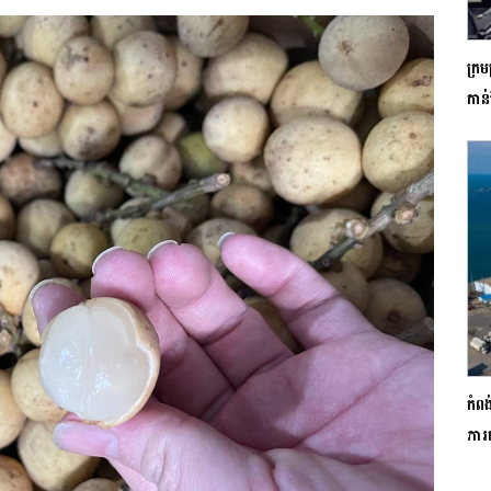
ក្រម
កាន
កំពង
ភារ