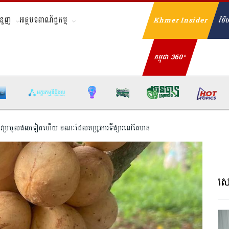
ំនួញ
អត្ថបទពាណិជ្ជកម្ម
Khmer Insider
វិថីហ
Se
កម្ពុជា 360°
ដល់រដូវប្រមូលផលទៀតហើយ ខណៈដែលតម្រូវការទីផ្សារនៅតែមាន
សេដ