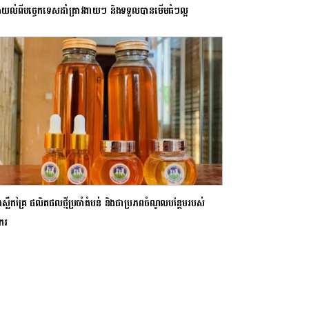
ែងយល់ពីបច្ចេកទេសដាំត្រាវងាយៗ និងទទួលបានមើមធំៗល្អ
ងស្លឹកគ្រៃ ផលិតផលថ្មីប្រចាំតំបន់ និងជាប្រភពចំណូលបន្ថែមរបស់
ករ