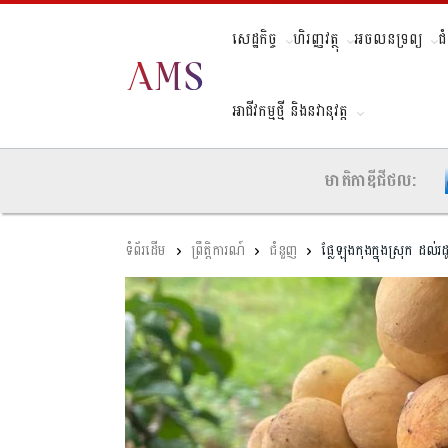
សេដ្ឋកិច្ច
ហិរញ្ញវត្ថុ
អចលនទ្រព្យ
ជ
អាជីវកម្មថ្មី និងនវានុវត្ត
មាតិកាឌីជីថល:
ព្រឹត្តិការណ៍
ជំនួញ
ផ្លែឡុងកុងក្នុងស្រុក 