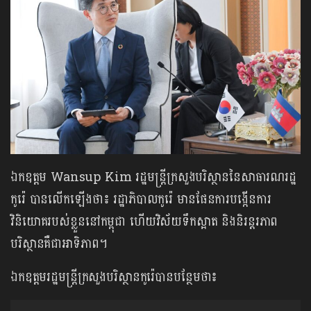
ឯកឧត្តម Wansup Kim រដ្ឋមន្ត្រីក្រសួងបរិស្ថាននៃសាធារណរដ្ឋ
កូរ៉េ បានលើកឡើងថា៖ រដ្ឋាភិបាលកូរ៉េ មានផែនការបង្កើនការ
វិនិយោគរបស់ខ្លួននៅកម្ពុជា ហើយវិស័យទឹកស្អាត និងនិរន្តរភាព
បរិស្ថានគឺជាអាទិភាព។
ឯកឧត្តមរដ្ឋមន្ត្រីក្រសួងបរិស្ថានកូរ៉េបានបន្ថែមថា៖