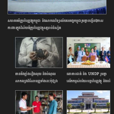
សមាគមមីក្រូហិរញ្ញវត្ថុកម្ពុជា និងសាកលវិទ្យាល័យមេគង្គកម្ពុជារួមគ្នាបង្កើនឱកាស
ការងារក្នុងវិស័យមីក្រូហិរញ្ញវត្ថុសម្រាប់និស្សិត
តានតឹងខ្លាំងរឿងលុយ និងបំណុល
ធនាគារជាតិ និង UNDP រួមគ្នា
សាកល្បងវិធីសាមញ្ញទាំងនេះកុំឱ្យវា
លើកកម្ពស់បរិយាបន្នហិរញ្ញវត្ថុ និងបរិ
ក្លាយទៅជាស្ត្រេស
វត្តកម្មឌីជីថលក្នុងវិស័យហិរញ្ញវត្ថុនៅ
កម្ពុជា