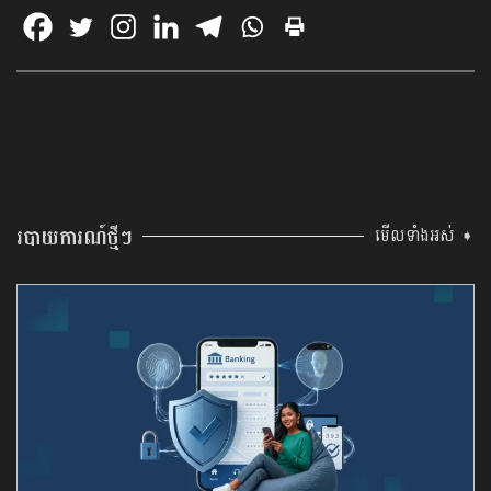
របាយការណ៍ថ្មីៗ
មើលទាំងអស់ ➧