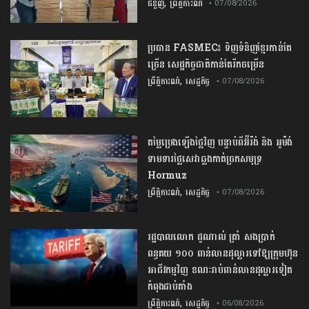
,
ជំនួញ
ព្រឹត្តិការណ៍
• 07/08/2026
ប្រធាន​​ ​FASMEC​៖​ ​ទិញ​ទំនិញ​ខ្មែរ​កាន់តែ​
ច្រើន​ ​សេដ្ឋកិច្ច​ជាតិ​កាន់តែ​រីកចម្រើន​
,
ព្រឹត្តិការណ៍
សេដ្ឋកិច្ច
• 07/08/2026
តម្លៃប្រេងឡើងថ្លៃវិញ បន្ទាប់ពីអ៊ីរ៉ង់ និង អូម៉ង់
ទាមទារថ្លៃសេវាឆ្លងកាត់ច្រកសមុទ្រ
Hormuz
,
ព្រឹត្តិការណ៍
សេដ្ឋកិច្ច
• 07/08/2026
រដ្ឋបាលលោក ដូណាល់ ត្រាំ សងប្រាក់
ពន្ធគយ ១០០ ពាន់លានដុល្លារទៅឱ្យក្រុមហ៊ុន
អាជីវកម្មវិញ ខណៈរាប់ពាន់លានដុល្លារទៀត
កំពុងជាប់គាំង
,
ព្រឹត្តិការណ៍
សេដ្ឋកិច្ច
• 06/08/2026