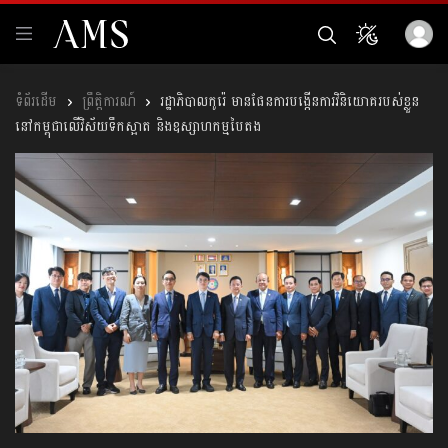
ព្រឹត្តិការណ៍
រដ្ឋាភិបាលកូរ៉េ មានផែនការបង្កើនការវិនិយោគរបស់ខ្លួន
នៅកម្ពុជាលើវិស័យទឹកស្អាត និងឧស្សាហកម្មបៃតង