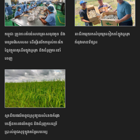
​កម្ពុជា ត្រូវការតំបន់សហគ្រាសធុនតូច និង
អាជីវកម្មយកសំបុកត្រចៀកកាំក្នុងស្រុក
មធ្យមពិសេសស ដើម្បីលើកកម្ពស់ការកែ
កំពុងមានទីផ្សារ
ច្នៃវត្ថុធាតុដើមក្នុងស្រុក និងជំរុញការនាំ
ចេញ
ស្ថានីយផលិតពូជស្រូវទួលសំរោងកំពុង
បង្កើនការផលិតពូជ និងជំរុញការប្រើ
ប្រាស់ពូជសុទ្ធក្នុងតម្លៃសមរម្យ