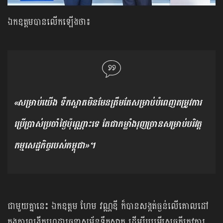
ឯកឧត្តមបាន​លើកឡើងថា​៖
«សម្រាប់យើង ​ទឹកស្អាតមិនមែនត្រឹមតែសម្រាប់បំពេញ​តម្រូវ​ការ​
ប្រើប្រាស់ប្រចាំថ្ងៃប៉ុណ្ណោះទេ តែ​ជា​កម្លាំងរុញច្រានសម្រាប់​បរិវត្ត
កម្ម​សេដ្ឋកិច្ច​របស់​កម្ពុជា»។
ជាមួយគ្នានេះ ឯកឧត្តម ហែម វណ្ណឌី ក៏បានសង្កត់ធ្ងន់លើគោលដៅ
ក្នុងការពង្រីកហេដ្ឋារចនាសម្ព័ន្ធទឹកស្អាត ដើម្បីបម្រើសេចក្តីត្រូវការ