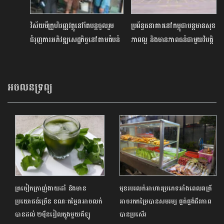
វិស័យមីក្រូហិរញ្ញវត្ថុនៅតែបន្តចូលរួម
ប្រព័ន្ធធនាគារនៅកម្ពុជាបន្តមានសុខ
ជំរុញការអភិវឌ្ឍសេដ្ឋកិច្ចនៅតាមតំបន់
ភាពល្អ និងមានភាពធន់ជាមួយវិបត្តិ
ជនបទ
អចលនទ្រព្យ
ត្រចៀកក្រាញ់ងាយដាំ និងមាន
មុខរបរលក់អាហារប្រភេទអាំងពេលរាត្រី
ប្រយោជន៍ច្រើន ខណៈតម្លៃវាអាចលក់
អាចរកកម្រៃបានសមរម្យ ផ្គត់ផ្គង់ជីវភាព
បានដល់ ២ម៉ឺនរៀលក្នុងមួយគីឡូ
បានប្រសើរ