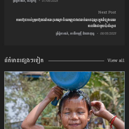
ព្រឹត្តិការណ៍, សេដ្ឋកិច្ច
07/05/2025
Next Post
ភាគហ៊ុនរបស់ក្រុមហ៊ុនផលិតអាវុធឥណ្ឌាចំណេញជាង៥ពាន់លានដុល្លារក្នុងអំឡុងពេល
តានតឹងជាមួយប៉ាគីស្ថាន
ព្រឹត្តិការណ៍, អាជីវកម្មថ្មី និងនវានុវត្ត
08/05/2025
ព័ត៌មានផ្សេងៗទៀត
View all