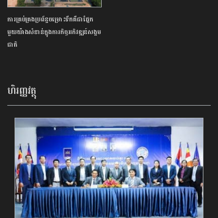
ការគ្រប់គ្រងប្រព័ន្ធចម្រោះទឹកគឺជាផ្នែក
មួយយ៉ាងសំខាន់ក្នុងការកិច្ចអភិវឌ្ឍន៍សង្គម
ជាតិ
ហិរញ្ញវត្ថុ