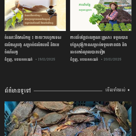
ចំណេះដឹងកសិកម្ម ៖ ងាយៗបច្ចេកទេស
ការដាំបន្លែជាលក្ខណៈគ្រួសារ ទទួលបាន
ផលិតស្កររងូ សម្រាប់ផលិតមេជី និងមេ
បន្លែសុវត្ថិភាពសម្រាប់ទទួលទានផង និង
ចំណីសត្វ
អាចរកចំណូលបានទៀត
,
,
ជំនួញ
បទយកការណ៍
ជំនួញ
បទយកការណ៍
• 19/11/2025
• 20/11/2025
ព័ត៌មានទូទៅ
មើលទាំងអស់ ➧