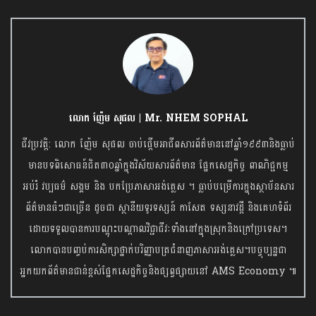
លោក ញ៉ែម សុផល | Mr. NHEM SOPHAL
ជីវប្រវត្តិ: លោក ញ៉ែម សុផល ចាប់ផ្តើមអាជីពសារព័ត៌មាននៅឆ្នាំ១៩៩៣និងធ្លាប់
មានបទពិសោធន៍ជិត៣០ឆ្នាំក្នុងវិស័យសារព័ត៌មាន ផ្នែកសេដ្ឋកិច្ច ពាណិជ្ជកម្ម
អប់រំ វប្បធម៌ សង្គម និង បកប្រែភាសាអង់គ្លេស ។ ធ្លាប់បម្រើការក្នុងស្ថាប័នសារ
ព័ត៌មានធំៗជាច្រើន ដូចជា ស្ថានីយទូរទស្សន៍ កាសែត ទស្សនាវដ្តី និងគេហទំព័រ
ដោយទទួលបានការបណ្តុះបណ្តាលវិជ្ជាជីវៈទាំងនៅក្នុងស្រុកនិងក្រៅប្រទេស។
លោកបានបញ្ចប់ការសិក្សាថ្នាក់បរិញ្ញាបត្រជំនាញភាសាអង់គ្លេស។បច្ចុប្បន្នជា
អ្នកយកព័ត៌មានជាន់ខ្ពស់ផ្នែកសេដ្ឋកិច្ចនិង​ផ្សព្វផ្សាយនៅ AMS Economy ៕