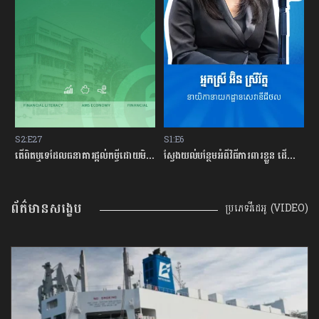
S2:E27
S1:E6
S
ម្ចីជាមួយធនាគារ
តើពិតឬទេដែលធនាគារផ្ដល់កម្ចីដោយមិនសិក្សាលើលទ្ធភាពសងត្រឡប់?
ស្វែងយល់បន្ថែមអំពីវិធីការពារខ្លួន ដើម្បីជៀសវាងពីការឆបោកតាមបច្ចេកវិទ្យាហិរញ្ញវត្ថុ!
ត
ព័ត៌មានសង្ខេប
ប្រភេទវីដេអូ (VIDEO)