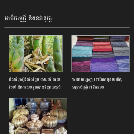
ផ្ទាល់ នៅសាខាប្រាំពីរមករា
អាជីវកម្មថ្មី និងនវានុវត្ត
ដំណាំឫស្សីទំពាំងផ្អែម ងាយដាំ ងាយ
ការងារតម្បាញ នៅតែជាមុខរបរដ៏ល្អ
ថែទាំ និងងាយទទួលបានទិន្នផលខ្ពស់
សម្រាប់ស្ត្រីនៅទីជនបទ