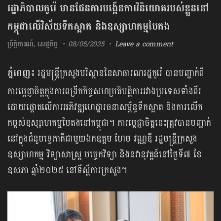
រដ្ឋាភិបាលកូរ៉េ មានផែនការបង្កើនការវិនិយោគរបស់ខ្លួននៅ
កម្ពុជាលើវិស័យទឹកស្អាត និងឧស្សាហកម្មបៃតង
ព្រឹត្តិការណ៍
,
សេដ្ឋកិច្ច
08/05/2025
Leave a comment
ភ្នំពេញ៖
រដ្ឋមន្ត្រីក្រសួងបរិស្ថាននៃសាធារណរដ្ឋកូរ៉េ បានបញ្ជាក់ពី
ការប្តេជ្ញាចិត្តក្នុងការពង្រីកកិច្ចសហប្រតិបត្តិការរវាងប្រទេសទាំងពីរ
ដោយផ្តោតលើការអភិវឌ្ឍហេដ្ឋារចនាសម្ព័ន្ធទឹកស្អាត និងការលើក
កម្ពស់ឧស្សាហកម្មបៃតងនៅកម្ពុជា។ ការប្តេជ្ញាចិត្តនេះត្រូវបានបញ្ជាក់
នៅក្នុងជំនួបទ្វេភាគីជាមួយឯកឧត្តម ហែម វណ្ណឌី រដ្ឋមន្ត្រីក្រសួង
ឧស្សាហកម្ម វិទ្យាសាស្ត្រ បច្ចេកវិទ្យា និងនវានុវត្តន៍នៅថ្ងៃទី៧ ខែ
ឧសភា ឆ្នាំ២០២៥ នៅទីស្ដីការក្រសួង។