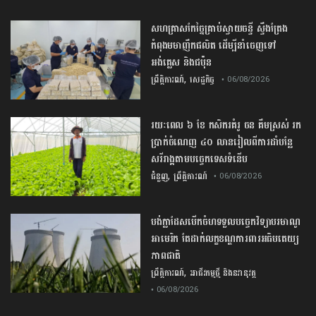
សហគ្រាសកែច្នៃគ្រាប់ស្វាយចន្ទី ស្ទឹងត្រែង
កំពុងមមាញឹកផលិត ដើម្បីនាំចេញទៅ
អង់គ្លេស និងជប៉ុន
,
ព្រឹត្តិការណ៍
សេដ្ឋកិច្ច
• 06/08/2026
រយៈពេល ៦ ខែ កសិករគំរូ ចន គឹមស្រស់ រក
ប្រាក់ចំណេញ ៤០ លានរៀលពីការដាំបន្លែ
សរីរាង្គតាមបច្ចេកទេសទំនើប
,
ជំនួញ
ព្រឹត្តិការណ៍
• 06/08/2026
បង់ក្លាដែស​បើកចំហ​ទទួល​បច្ចេកវិទ្យា​បរមាណូ​
អាមេរិក​ តែ​ដាក់​លក្ខខណ្ឌ​ការពារ​អធិបតេយ្យ
ភាព​ជាតិ​
,
ព្រឹត្តិការណ៍
អាជីវកម្មថ្មី និងនវានុវត្ត
• 06/08/2026