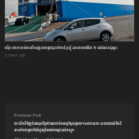
ជប៉ុន ហាមឃាត់ការនាំចេញរថយន្តជជុះទៅកាន់រុស្ស៊ី អាចខាតបង់ជិត ២ ពាន់លានដុល្លារ
2 years ago
Post navigation
Previous Post
នាវាដឹកទំនិញចិនឈុតដំបូងដែលជាប់កាតព្វកិច្ចពន្ធគយ១៤៥ភាគរយ បានមកដល់ទឹកដី
អាមេរិកជាមួយនឹងចំនួនត្រឹមពាក់កណ្តាលនៃស្តុក