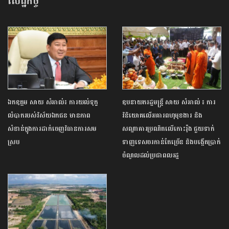
សេដ្ឋកិច្ច
ឯកឧត្តម សាយ សំអាល់៖ ការយល់ទុក្ខ
ឧបនាយករដ្ឋមន្ត្រី សាយ សំអាល់ ៖ ការ
លំបាករបស់វិស័យឯកជន មានភាព
វិនិយោគ​លើអគារពហុមុខងារ និង
សំខាន់ក្នុងការដាក់ចេញវិធានការសម
សណ្ឋាគារប្រណិតលើកោះរ៉ុង ជួយទាក់
ស្រប
ទាញទេសចរកាន់តែច្រើន និងបង្កើតប្រាក់
ចំណូលដល់ប្រជាពលរដ្ឋ