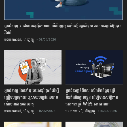
អ្នកជំនាញ ៖ ចង់មានសុវត្ថិភាពគណនីហិរញ្ញវត្ថុគប្បីបង្កើនប្រសិទ្ធភាពលេខសម្ងាត់ឱ្យបាន
រឹងមាំ
,
បទយកការណ៍
ហិរញ្ញវត្ថុ
• 09/04/2026
អ្នកជំនាញ ណែនាំឱ្យចេះសន្សំប្រាក់ដើម្បី
អ្នកជំនាញឌីជីថល លើកទឹកចិត្តឱ្យប្រើ
ត្រៀមបង្កាទុកដោះស្រាយបញ្ហាដែលអាច
អ៊ីនធឺណិតផ្ទាល់ខ្លួន ដើម្បីមានសុវត្ថិភាព
កើតមានជាយថាហេតុ
ជាងការប្រើ Wifi​ សាធារណៈ
,
,
បទយកការណ៍
ហិរញ្ញវត្ថុ
បទយកការណ៍
ហិរញ្ញវត្ថុ
• 16/02/2026
• 10/03/2026