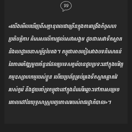
«យើងមើលឃើញពីសក្តានុពលជាច្រើនក្នុងការពង្រឹងកិច្ចសហ
ប្រតិបត្តិការ ពិសេសលើការផ្តល់សេវាសង្គម ដូចជាសេវាទឹកស្អាត
និងហេដ្ឋារចនាសម្ព័ន្ធបៃតង។ កម្ពុជាអាចចៀសវាងបទពិសោធន៍
នៃការអភិវឌ្ឍមួយចំនួនដែលប្រទេសកូរ៉េបានជួបប្រទះនៅក្នុងបរិវត្ត
កម្មឧស្សាហកម្មរបស់ខ្លួន ហើយប្រព័ន្ធគ្រប់គ្រងទឹកស្អាតឆ្លាតវៃ
របស់កូរ៉េ នឹងជួយគាំទ្រកម្ពុជានៅក្នុងដំណើរឆ្ពោះទៅការសម្រេច
គោលដៅនៃយុទ្ធសាស្ត្របញ្ចកោណរបស់រាជរដ្ឋាភិបាល»។