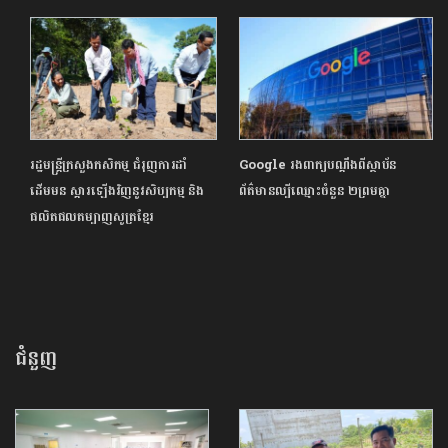
រដ្ឋមន្ដ្រីក្រសួងកសិកម្ម ជំរុញការដាំ
Google រងពាក្យបណ្តឹងពីស្ថាប័ន
ដើមមន ស្ដារឡើងវិញនូវសិប្បកម្ម និង
ព័ត៌មានល្បីឈ្មោះចំនួន ២ព្រមគ្នា
ផលិតផលតម្បាញសូត្រខ្មែរ
ជំនួញ