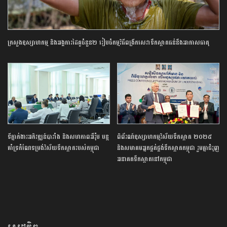
ក្រសួងឧស្សាហកម្ម និងអង្គការដៃគូចំនួន២ រៀបចំកម្មវិធីពង្រីកសេវាទឹកស្អាតធន់នឹងអាកាសធាតុ
ទីភ្នាក់ងារអភិវឌ្ឍន៍បារាំង និងសហភាពអឺរ៉ុប បន្ត
ពិព័រណ៍ឧស្សាហកម្មវិស័យទឹកស្អាត ២០២៥
គាំទ្រកំណែទម្រង់វិស័យទឹកស្អាតរបស់កម្ពុជា
និងសមាគមអ្នកផ្គត់ផ្គង់ទឹកស្អាតកម្ពុជា រួមគ្នាជំរុញ
អនាគតទឹកស្អាតនៅកម្ពុជា