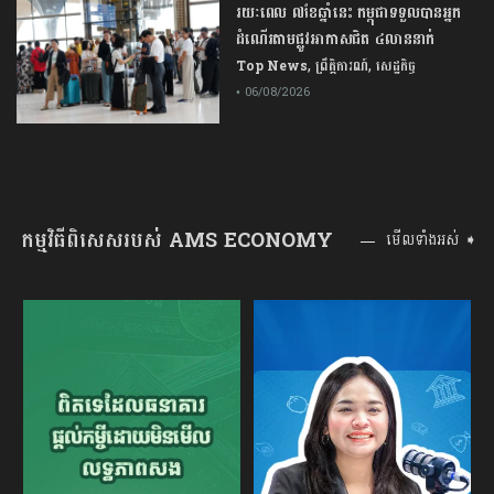
រយៈពេល ៧ខែឆ្នាំនេះ កម្ពុជាទទួលបានអ្នក
ដំណើរតាមផ្លូវអាកាសជិត ៤លាននាក់
,
,
Top News
ព្រឹត្តិការណ៍
សេដ្ឋកិច្ច
• 06/08/2026
កម្មវិធីពិសេសរបស់ AMS ECONOMY
មើលទាំងអស់ ➧