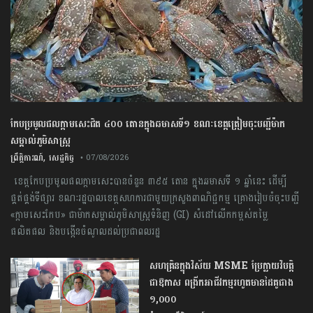
កែប​ប្រមូល​ផល​ក្តាម​សេះ​ជិត​ ​៤០០ ​តោន​ក្នុង​ឆមាស​ទី​១​ ​ខណៈ​ខេត្ត​ត្រៀម​ចុះបញ្ជី​ម៉ាក​
សម្គាល់​ភូមិសាស្ត្រ​
,
ព្រឹត្តិការណ៍
សេដ្ឋកិច្ច
• 07/08/2026
​ ខេត្ត​កែប​ប្រមូល​ផល​ក្តាម​សេះ​បាន​ចំនួន​ ​៣៩៥​ តោន​ ​ក្នុង​ឆមាស​ទី​ ១​ ​ឆ្នាំ​នេះ​ ​ដើម្បី​
ផ្គត់ផ្គង់​ទីផ្សារ ​ខណៈ​រដ្ឋបាល​ខេត្ត​សហការ​ជាមួយ​ក្រសួង​ពាណិជ្ជកម្ម​ ​គ្រោង​រៀបចំ​ចុះបញ្ជី​ ​
«​ក្តាម​សេះ​កែប​» ​ជា​ម៉ាក​សម្គាល់​ភូមិសាស្ត្រ​ទំនិញ​ (​GI​) ​សំដៅ​លើកកម្ពស់​តម្លៃ​
ផលិតផល​ និង​បង្កើន​ចំណូល​ដល់​ប្រជាពលរដ្ឋ
សហគ្រិនក្នុងវិស័យ MSME ប្រែក្លាយវិបត្តិ
ជាឱកាស ពង្រីកអាជីវកម្មរហូតមានដៃគូជាង
១,០០០