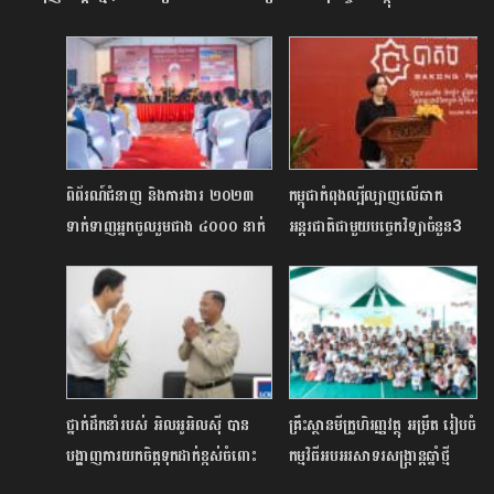
ពិព័រណ៍ជំនាញ និងការងារ ២០២៣
កម្ពុជាកំពុងល្បីល្បាញលើឆាក
ទាក់ទាញអ្នកចូលរួមជាង ៤០០០ នាក់
អន្តរជាតិជាមួយបច្ចេកវិទ្យាចំនួន3
ថ្នាក់ដឹកនាំរបស់ អិលអូអិលស៊ី បាន
គ្រឹះស្ថានមីក្រូហិរញ្ញវត្ថុ អម្រឹត រៀបចំ
បង្ហាញការយកចិត្តទុកដាក់ខ្ពស់ចំពោះ
កម្មវិធីអបអរសាទរសង្រ្កាន្តឆ្នាំថ្មី
អតិថិជន តាមរយៈការទទួលស្វាគមន៍
ប្រពៃណីជាតិខ្មែរ​