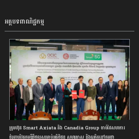
អត្ថបទពាណិជ្ជកម្ម
ក្រុមហ៊ុន Smart Axiata និង Canadia Group ចាប់ដៃសហការ
ជំរុញបរិវត្តកម្មឌីជីថលសម្រាប់អតិថិជន សហគ្រាស និងធុរកិច្ចនៅកម្ពុជា