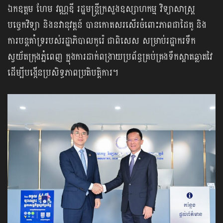
ឯកឧត្តម ហែម វណ្ណឌី រដ្ឋមន្ត្រីក្រសួងឧស្សាហកម្ម វិទ្យាសាស្ត្រ
បច្ចេកវិទ្យា និងនវានុវត្តន៍ បានកោតសរសើរចំពោះភាពជាដៃគូ និង
ការបន្តគាំទ្ររបស់រដ្ឋាភិបាលកូរ៉េ ជាពិសេស សម្រាប់រដ្ឋាករទឹក
ស្វយ័តក្រុងភ្នំពេញ ក្នុងការដាក់ពង្រាយប្រព័ន្ធគ្រប់គ្រងទឹកស្អាតឆ្លាតវៃ
ដើម្បីបង្កើនប្រសិទ្ធភាពប្រតិបត្តិការ។