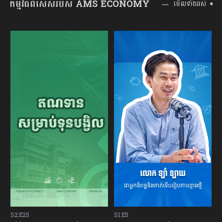
កម្មវិធីពិសេសរបស់ AMS ECONOMY
មើលទាំងអស់ ➧
S1:E5
S2:E24
S