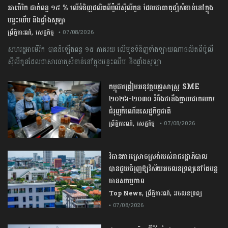
អាម៉េរិក ដាក់ពន្ធ ១៥ % លើទំនិញផលិតពីប៉ូលីស៊ីលីកូន ដែលជាធាតុផ្សំសំខាន់នៅក្នុង
បន្ទះឈីប និងផ្ទាំងសូឡា
,
ព្រឹត្តិការណ៍
សេដ្ឋកិច្ច
• 07/08/2026
សហរដ្ឋអាម៉េរិក បានដំឡើងពន្ធ ១៥ ភាគរយ លើមុខទំនិញទាំងឡាយណាផលិតពីប៉ូលី
ស៊ីលីកូនដែលជាសារធាតុសំខាន់នៅក្នុងបន្ទះឈីប និងផ្ទាំងសូឡា
កម្ពុជា​ត្រៀមអនុវត្ត​យុទ្ធសាស្ត្រ​ ​SME​ ​
២០២៦​-​២០៣០​ រំពឹងថានឹងក្លាយ​ជា​ចលករ​
ជំរុញ​កំណើន​សេដ្ឋកិច្ច​ជាតិ​
,
ព្រឹត្តិការណ៍
សេដ្ឋកិច្ច
• 07/08/2026
វិធានការស្រោចស្រង់របស់រាជរដ្ឋាភិបាល​
បាន​ជួយ​ជំរុញឱ្យវិស័យ​អចលនទ្រព្យនៅតែបន្ត​
មានសកម្មភាព
,
,
Top News
ព្រឹត្តិការណ៍
អចលនទ្រព្យ
• 07/08/2026