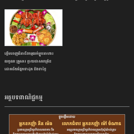
ផ្ដើមចេញពីអាជីវកម្មលក់ម្ហូបអាហារ
លក្ខណៈគ្រួសារ ក្លាយជាសហគ្រិន
ជោគជ័យផ្នែកទាដុត និងទាខ្វៃ
អត្ថបទពាណិជ្ជកម្ម