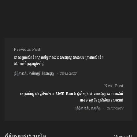
Post navigation
Previous Post
រោងចក្រផលិតទឹកស្អាតតម្លៃជាង២២លានដុល្លារមានសមត្ថភាពផលិតទឹក
៦៦០០ម៉ែត្រគូបក្នុង១ថ្ងៃ
ព្រឹត្តិការណ៍, អាជីវកម្មថ្មី និងនវានុវត្ត
29/12/2023
Next Post
គិតត្រឹមខែធ្នូ ចុងឆ្នាំ២០២៣ SME Bank ផ្តល់កម្ចី២៧ លានដុល្លារអាមេរិកដល់
៣៤១ ស្ថាប័នក្នុងវិស័យទេសចរណ៍
ព្រឹត្តិការណ៍, សេដ្ឋកិច្ច
02/01/2024