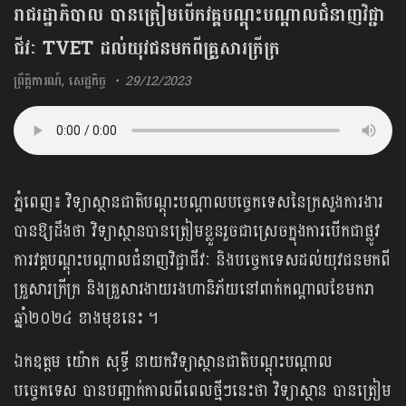
រាជរដ្ឋាភិបាល បានត្រៀមបើកវគ្គបណ្តុះបណ្តាលជំនាញវិជ្ជា
ជីវៈ TVET ដល់យុវជនមកពីគ្រួសារក្រីក្រ
ព្រឹត្តិការណ៍
,
សេដ្ឋកិច្ច
29/12/2023
ភ្នំពេញ៖ វិទ្យាស្ថានជាតិបណ្តុះបណ្តាលបច្ចេកទេសនៃក្រសួងការងារ
បានឱ្យដឹងថា វិទ្យាស្ថានបានត្រៀមខ្លួនរួចជាស្រេចក្នុងការបើកជាផ្លូវ
ការវគ្គបណ្តុះបណ្តាលជំនាញវិជ្ជាជីវៈ និងបច្ចេកទេសដល់យុវជនមកពី
គ្រួសារក្រីក្រ និងគ្រួសារងាយរងហានិភ័យនៅពាក់កណ្តាលខែមករា
ឆ្នាំ២០២៤ ខាងមុខនេះ ។
ឯកឧត្តម យ៉ោក សុទ្ធី នាយកវិទ្យាស្ថានជាតិបណ្តុះបណ្តាល
បច្ចេកទេស បានបញ្ជាក់កាលពីពេលថ្មីៗនេះថា វិទ្យាស្ថាន បានត្រៀម