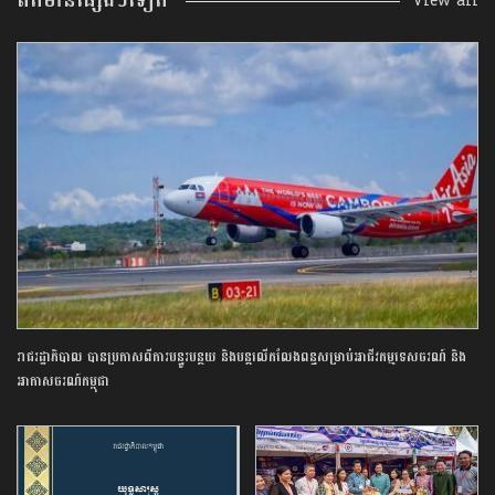
ព័ត៌មានផ្សេងៗទៀត
View all
រាជរដ្ឋាភិបាល បានប្រកាសពីការបន្ធូរបន្ថយ និងបន្តលើកលែងពន្ធសម្រាប់អាជីវកម្មទេសចរណ៍ និង
អាកាសចរណ៍កម្ពុជា