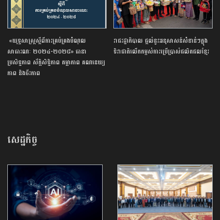
«យុទ្ធសាស្ត្រស្តីពីការគ្រប់គ្រងបំណុល
រាជរដ្ឋាភិបាល ផ្តល់នូវអនុសាសន៍សំខាន់ៗក្នុង
សាធារណៈ ២០២៤-២០២៨» ធានា
ទិវាជាតិលើកកម្ពស់ការប្រើប្រាស់ផលិតផលខ្មែរ
ប្រសិទ្ធភាព ស័ក្តិសិទ្ធិភាព តម្លាភាព គណនេយ្យ
ភាព និងចីរភាព
សេដ្ឋកិច្ច