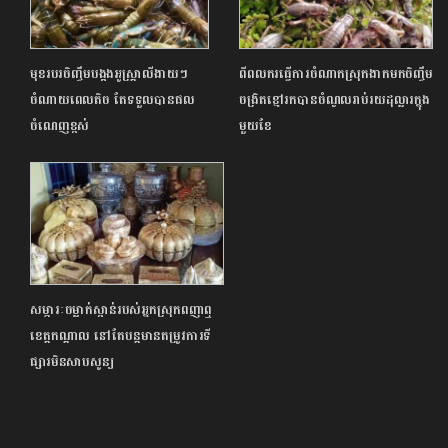
មុខរបរចិញ្ចឹមបង្កងអូស្ត្រាលីងាយៗ
ពីពលករធ្វើការចំណាកស្រុកងាកមកចិញ្ចឹម
ចំណាយពេលតិច តែទទួលបានផល
ចង្រិតខ្មៅរកបានចំណូលរាប់រយដុល្លារក្នុង
ចំណេញខ្ពស់
មួយខែ
សម្ភារៈចម្លាក់ស្ពាន់របស់អ្នកស្រុកពញាឮ
ខេត្តកណ្តាល នៅតែបន្តមានតម្រូវការទី
ផ្សារមិនសាបសូន្យ