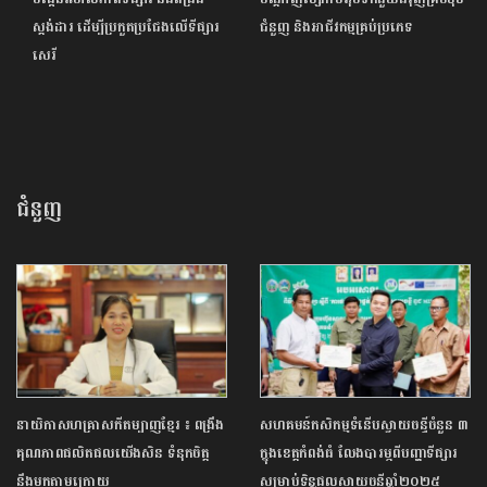
ស្តង់ដារ ដើម្បីប្រកួតប្រជែងលើទីផ្សារ
ជំនួញ និងអាជីវកម្មគ្រប់ប្រភេទ
សេរី
ជំនួញ
នាយិកាសហគ្រាសកីតម្បាញខ្មែរ ៖ ពង្រឹង
សហគមន៍កសិកម្មទំនើបស្វាយចន្ទីចំនួន ៣
គុណភាពផលិត​ផលយើងសិន ទំនុកចិត្ត
ក្នុងខេត្តកំពង់ធំ លែងបារម្ភ​​ពីបញ្ហាទីផ្សារ
នឹងមកតាម​ក្រោយ
សម្រាប់ទិន្នផលស្វាយចន្ទីឆ្នាំ២០២៥