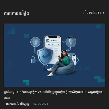
របាយការណ៍ថ្មីៗ
មើលទាំងអស់ ➧
អ្នកជំនាញ ៖ ចង់មានសុវត្ថិភាពគណនីហិរញ្ញវត្ថុគប្បីបង្កើនប្រសិទ្ធភាពលេខសម្ងាត់ឱ្យបាន
រឹងមាំ
,
បទយកការណ៍
ហិរញ្ញវត្ថុ
• 09/04/2026