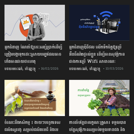
អ្នកជំនាញ ណែនាំឱ្យចេះសន្សំប្រាក់ដើម្បី
អ្នកជំនាញឌីជីថល លើកទឹកចិត្តឱ្យប្រើ
ត្រៀមបង្កាទុកដោះស្រាយបញ្ហាដែលអាច
អ៊ីនធឺណិតផ្ទាល់ខ្លួន ដើម្បីមានសុវត្ថិភាព
កើតមានជាយថាហេតុ
ជាងការប្រើ Wifi​ សាធារណៈ
,
,
បទយកការណ៍
ហិរញ្ញវត្ថុ
បទយកការណ៍
ហិរញ្ញវត្ថុ
• 16/02/2026
• 10/03/2026
ចំណេះដឹងកសិកម្ម ៖ ងាយៗបច្ចេកទេស
ការដាំបន្លែជាលក្ខណៈគ្រួសារ ទទួលបាន
ផលិតស្កររងូ សម្រាប់ផលិតមេជី និងមេ
បន្លែសុវត្ថិភាពសម្រាប់ទទួលទានផង និង