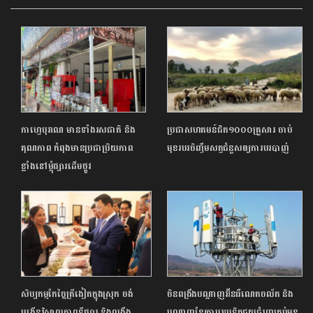
កាហ្វេបុរាណ មានទាំងរសជាតិ និង
ប្រជាសហគមន៍ជិត១០០០គ្រួសារ ចាប់
គុណភាព កំពុងមានប្រជាប្រិយភាព
មុខរបរចិញ្ចឹមសត្វជំនួសឲ្យការបរបាញ់
ខ្លាំងនៅម្តុំផ្សារដើមថ្កូវ
សិប្បកម្មកែច្នៃត្រីងៀតក្នុងស្រុក ចង់
ចិនពង្រឹងបណ្តាញអ៊ីនធឺណេតចល័ត និង
បង្កើនវិសាលភាពទីផ្សារ និងពង្រឹង
បណ្តាញខ្សែកាបអុបទិកជួយជំរុញគ្រប់មុខ