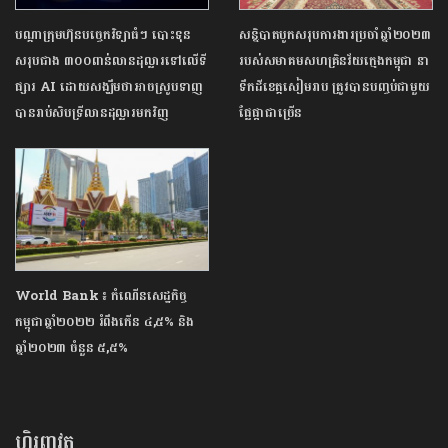
បណ្តាក្រុមហ៊ុនបច្ចេកវិទ្យាធំៗ បោះទុន
សន្និបាតបូកសរុបការងារប្រចាំឆ្នាំ២០២៣
សរុបជាង ៣០០ពាន់លានដុល្លារទៅលើទី
របស់សមាគមសហគ្រិនវ័យក្មេងកម្ពុជា នា
ផ្សារ AI ដោយសង្ឃឹមថាអាចស្រូបទាញ
ទឹកដីខេត្តសៀមរាប ត្រូវបានបញ្ចប់ជាមួយ
បានរាប់សិបទ្រីលានដុល្លារមកវិញ
ផ្លែផ្កាជាច្រើន
World Bank ៖ កំណើនសេដ្ឋកិច្ច
កម្ពុជាឆ្នាំ២០២២ រំពឹងកើន ៤,៥% និង
ឆ្នាំ២០២៣ ចំនួន ៥,៥%
ហិរញ្ញវត្ថុ