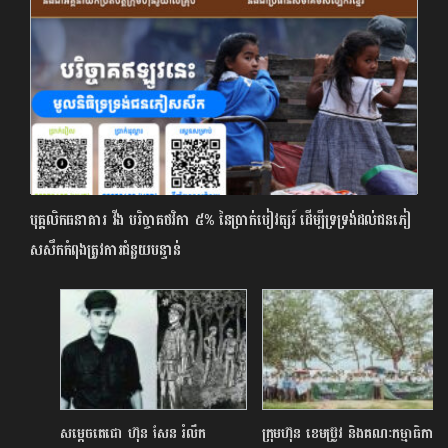
បុគ្គលិកធនាគារ វីង បរិច្ចាគថវិកា ៥% នៃប្រាក់បៀវត្សរ៍ ដើម្បី​ទ្រទ្រង់ដល់ជនភៀ
សសឹកកំពុងត្រូវការជំនួយបន្ទាន់
សម្ដេចតេជោ ហ៊ុន សែន រំលឹក
ក្រុមហ៊ុន ខេមប្រ៊ូវ និងគណៈកម្មាធិការ