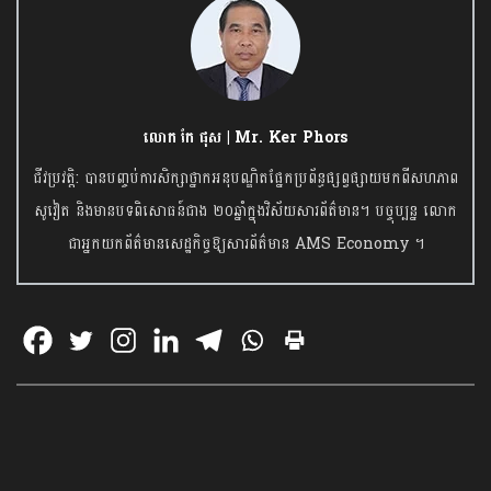
លោក កែ ផុស | Mr. Ker Phors
ជីវប្រវត្តិ: បានបញ្ចប់ការសិក្សាថ្នាកអនុបណ្ឌិតផ្នែកប្រព័ន្ធផ្សព្វផ្សាយមកពីសហភាព
សូវៀត និងមានបទពិសោធន៍ជាង ២០ឆ្នាំក្នុងវិស័យសារព័ត៌មាន។ បច្ចុប្បន្ន លោក
ជាអ្នកយកព័ត៌មានសេដ្ឋកិច្ចឱ្យសារព័ត៌មាន AMS Economy ។