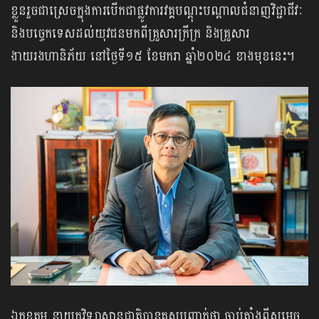
ខ្លួនរួចជាស្រេចក្នុងការបើកជាផ្លូវការវគ្គបណ្តុះបណ្តាលជំនាញវិជ្ជាជីវៈ
និងបច្ចេកទេសដល់យុវជនមកពីគ្រួសារក្រីក្រ និងគ្រួសារ
ងាយរងហានិភ័យ នៅថ្ងៃទី១៥ ខែមករា ឆ្នាំ២០២៤ ខាងមុខនេះ។
ឯកឧត្តម នាយកវិទ្យាស្ថានជាតិបានគូសបញ្ជាក់ថា ចាប់តាំងពីសម្តេច