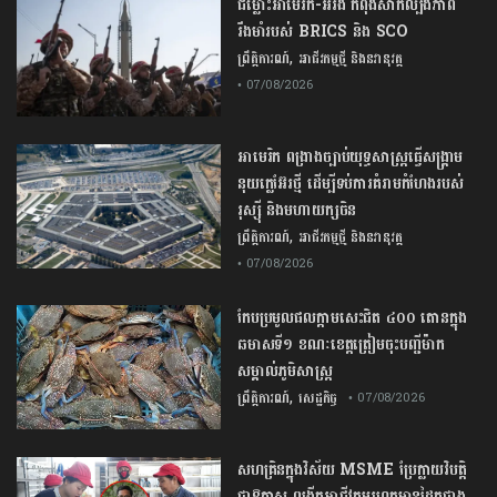
ជម្លោះ​អាមេរិក​-​អ៊ីរ៉ង់​ ​កំពុង​សាកល្បង​ភាព​
រឹងមាំ​របស់​ ​BRICS​ ​និង​ ​SCO​
,
ព្រឹត្តិការណ៍
អាជីវកម្មថ្មី និងនវានុវត្ត
• 07/08/2026
​អាមេរិក​ ពង្រាងច្បាប់​យុទ្ធសាស្ត្រ​ធ្វើ​សង្គ្រាម​
នុយក្លេអ៊ែរ​ថ្មី ដើម្បីទប់ការគំរាមកំហែងរបស់​
រុស្ស៊ី និងមហាយក្សចិន
,
ព្រឹត្តិការណ៍
អាជីវកម្មថ្មី និងនវានុវត្ត
• 07/08/2026
កែប​ប្រមូល​ផល​ក្តាម​សេះ​ជិត​ ​៤០០ ​តោន​ក្នុង​
ឆមាស​ទី​១​ ​ខណៈ​ខេត្ត​ត្រៀម​ចុះបញ្ជី​ម៉ាក​
សម្គាល់​ភូមិសាស្ត្រ​
,
ព្រឹត្តិការណ៍
សេដ្ឋកិច្ច
• 07/08/2026
សហគ្រិនក្នុងវិស័យ MSME ប្រែក្លាយវិបត្តិ
ជាឱកាស ពង្រីកអាជីវកម្មរហូតមានដៃគូជាង