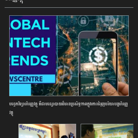
បច្ចេកវិទ្យាហិរញ្ញវត្ថុ គឺជាមធ្យោបាយដ៏មានប្រសិទ្ធភាពក្នុងការជំរុញបរិយាបន្នហិរញ្ញ
វត្ថុ