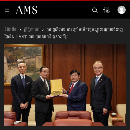
ព្រឹត្តិការណ៍
រាជរដ្ឋាភិបាល បានត្រៀមបើកវគ្គបណ្តុះបណ្តាលជំនាញ
វិជ្ជាជីវៈ TVET ដល់យុវជនមកពីគ្រួសារក្រីក្រ