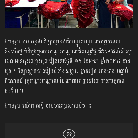
ឯកឧត្តម បានបន្តថា វិទ្យាស្ថានជាតិបណ្តុះបណ្តាលបច្ចេកទេស
នឹងបើកថ្នាក់ដំបូងក្នុងការបណ្តុះបណ្តាលជំនាញវិជ្ជាជីវៈទៅដល់សិស្ស
ដែលមានចុះឈ្មោះចូលរៀននៅថ្ងៃទី ១៥ ខែមករា ឆ្នាំ២០២៤ ខាង
មុខ ។ វិទ្យាស្ថានបានរៀបចំទាំងសម្ភារៈ ថ្នាក់រៀន រោងជាង បន្ទាប់
ពិសោធន៍ គ្រូបណ្តុះបណ្តាល ដែលពោពេញទៅដោយសមត្ថភាព
ផងដែរ ។
ឯកឧត្តម យ៉ោក សុទ្ធី បានមានប្រសាសន៍ថា ៖