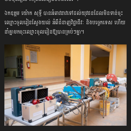
ឯកឧត្តម យ៉ោក សុទ្ធី បានអំពាវនាវទៅដល់យុវជនដែលមិនទាន់ចុះ
ឈ្មោះចូលរៀនស្វែងយល់ អំពីជំនាញវិជ្ជាជីវៈ និងបច្ចេកទេស ហើយ
នាំគ្នាមកចុះឈ្មោះចូលរៀនឱ្យបានគ្រប់ៗគ្នា។