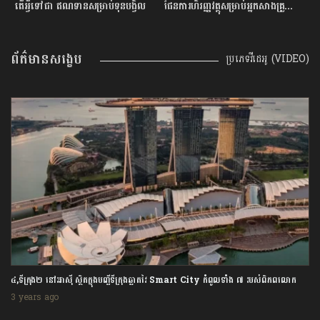
ផែនការហិរញ្ញវត្ថុសម្រាប់អ្នកសាងគ្រួសារថ្មីថ្មោង
មូលហេតុអ្វីខ្លះដែលធ្វើអោយអ្នកធ្លាក់ខ្លួនក្នុងបំណុលអាក្រក់?
ហ
ព័ត៌មានសង្ខេប
ប្រភេទវីដេអូ (VIDEO)
១, តៃវ៉ាន់ តាំងបង្អួត Haikun នាវាមុជទឹកផលិតក្នុងស្រុកដំបូងបំផុតតម្លៃជាង ១៥០០លានដុល្លារ
3 years ago