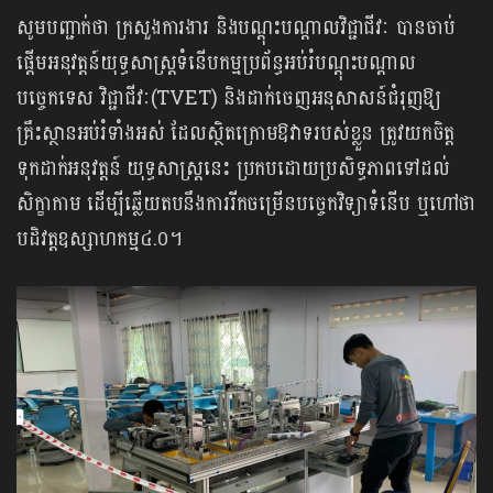
សូមបញ្ជាក់ថា ក្រសួងការងារ និងបណ្ដុះបណ្ដាលវិជ្ជាជីវៈ បានចាប់
ផ្ដើមអនុវត្តន៍យុទ្ធ​សាស្ត្រ​ទំនើបកម្មប្រព័ន្ធអប់រំបណ្តុះបណ្តាល
បច្ចេកទេស វិជ្ជាជីវៈ(TVET) និងដាក់ចេញអនុ​សាសន៍​ជំរុញឱ្យ
គ្រឹះស្ថានអប់រំទាំងអស់ ដែលស្ថិត​ក្រោមឱវាទរបស់ខ្លួន ត្រូវយកចិត្ត
ទុក​ដាក់អនុវត្តន៍ យុទ្ធសាស្ត្រនេះ ប្រកបដោយប្រសិទ្ធភាពទៅដល់
សិក្ខាកាម ដើម្បីឆ្លើយតបនឹងការ​រីក​ចម្រើនបច្ចេកវិទ្យាទំនើប ឬហៅថា
បដិវត្តឧស្សាហកម្ម៤.០។