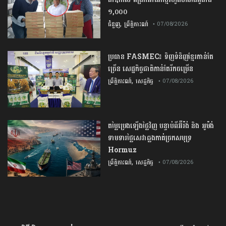
១,០០០
,
ជំនួញ
ព្រឹត្តិការណ៍
• 07/08/2026
ប្រធាន​​ ​FASMEC​៖​ ​ទិញ​ទំនិញ​ខ្មែរ​កាន់តែ​
ច្រើន​ ​សេដ្ឋកិច្ច​ជាតិ​កាន់តែ​រីកចម្រើន​
,
ព្រឹត្តិការណ៍
សេដ្ឋកិច្ច
• 07/08/2026
តម្លៃប្រេងឡើងថ្លៃវិញ បន្ទាប់ពីអ៊ីរ៉ង់ និង អូម៉ង់
ទាមទារថ្លៃសេវាឆ្លងកាត់ច្រកសមុទ្រ
Hormuz
,
ព្រឹត្តិការណ៍
សេដ្ឋកិច្ច
• 07/08/2026