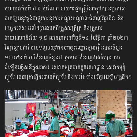
មហាបវរធិបតី ហ៊ុន ម៉ាណែត នាយករដ្ឋមន្រ្តីនៃកម្ពុជាបានប្រកាស
ដាក់ឱ្យអនុវត្តន៍ជាផ្លូវការនូវការបណ្តុះបណ្តាលជំនាញវិជ្ជាជីវៈ និង
បច្ចេកទេស ដល់យុវជនមកពីគ្រួសារក្រីក្រ និងគ្រួសារ
ងាយរងហានិភ័យ ១,៥ លាននាក់នៅថ្ងៃទី១៤ ខែវិច្ឆិកា ឆ្នាំ២០២៣
វិទ្យាស្ថានជាតិបានទទួលយុវជនមកចុះឈ្មោះចូលរៀនបានចំនួន
១០០៥នាក់ លើជំនាញចំនួន៧ រួមមាន ជំនាញជាងកំបោរ ការ
ដំឡើងអគ្គិសនីក្នុងអាគារ សេវាកម្មត្រជាក់ក្នុងគេហដ្ឋាន សេវាកម្មកុំ
ព្យូទ័រ រចនាក្រាហ្វិកដោយកុំព្យូទ័រ និងការថែទាំងបរិក្ខាអេឡិចត្រូនិក។