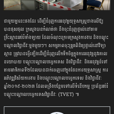
ជាមួយគ្នានេះផងដែរ ដើម្បីជំរុញការអនុវត្តយុទ្ធ​សាស្ត្រខាងលើឱ្យ
បានផុសផុល ក្រសួងបានកំណត់ថា នឹងចុះជំរុញផ្ទាល់​នៅតាម
គ្រឹះស្ថានអប់រំទាំងឡាយ ដែលចំណុះក្រោមក្រសួងការងារ និងបណ្តុះ
បណ្តាលវិជ្ជា​ជីវៈម្ដងមួយៗ។ សកម្មភាពចុះត្រួតពិនិត្យផ្ទាល់នៅវិទ្យា
ស្ថាន ត្រូវបានធ្វើឡើង​ដើម្បី​ជំរុញលើកទឹកចិត្តក្នុងការអនុវត្តនូវគោល
នយោបាយ បណ្តុះបណ្តាលបច្ចេកទេស និង​វិជ្ជាជីវៈ និងអនុវត្តន៍ទៅ
តាមអាទិភាពទី២ដែលបានដាក់ចេញនៅក្នុងផែនការយុទ្ធសាស្ត្រ ការ
អភិវឌ្ឍវិស័យការងារ និងបណ្ដុះបណ្ដាលបច្ចេកទេស និងវិជ្ជាជីវៈ
ឆ្នាំ២០១៩-២០២៣ ដែល​ពង្រឹងបន្ថែមទៅលើទំនើបកម្ម ប្រព័ន្ធអប់រំ
បណ្តុះបណ្តាលបច្ចេកទេសវិជ្ជាជីវៈ (TVET) ៕