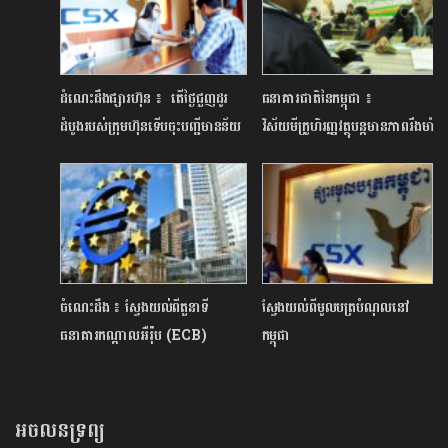
ដំណេះដឹងផ្សារហ៊ុន ៖ តើថ្ងៃជួញដូរ
ធនាគារជាតិនៃកម្ពុជា ៖
ដំបូងរបស់ក្រុមហ៊ុនទើបចុះបញ្ជីមានន័យ
វិស័យមីក្រូហិរញ្ញវត្ថុបន្តមានភាពរឹងមាំ
យ៉ាងដូចម្ត៉េច?
ធន់នឹងហានិភ័យ
ចំណេះដឹង ៖ ស្វែងយល់ពីតួនាទី
ស្វែងយល់ពីមូលបត្របំណុលនៅ
ធនាគារកណ្តាលអឺរ៉ុប (ECB)
កម្ពុជា
អចលនទ្រព្យ