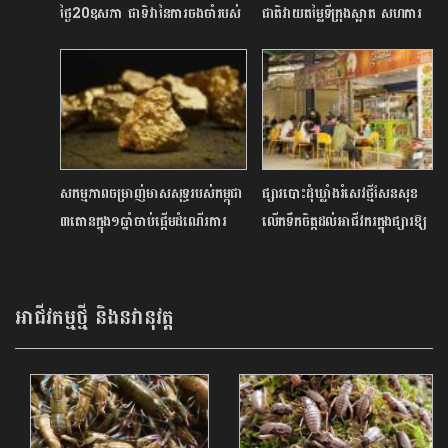
ថ្ងៃ20ឧសភា ជាទិវានៃការចងចាំរបស់
ជាតិវាយតម្លៃទីក្រុងស្អាត សហការ
ប្រជាជនកម្ពុជាគ្រប់រូប
រៀបចំចលនាសម្អាតធ្នេរក្រោម
ប្រធានបទ «កម្ពុជាស្អាត កម្ពុជា
បៃតង» នៅខេត្តព្រះសីហនុ
សកម្មភាពចម្រាញ់មាសសុទ្ធរបស់កម្ពុជា
ផ្សារបោះដុំឃ្លាំងរំសេវថ្មីសែនសុខ
៣តោនក្នុង១ឆ្នាំចាប់ផ្តើមដំណើរការ
លើកទឹកចិត្តដល់អាជីវករក្នុងផ្សារឱ្យ
ហើយ
គិតពីបរិស្ថាន និងសុវត្ថិភាពម្ហូប
អាហារ
អាជីវកម្មថ្មី និងនវានុវត្ត