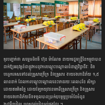
គូរបញ្ជាក់ថា សម្តេចធិបតី ហ៊ុន ម៉ាណែត នាយករដ្ឋមន្រ្តីនៃកម្ពុជាបាន
ដាក់ឱ្យអនុវត្តន៍ជាផ្លូវការនូវការបណ្តុះបណ្តាលជំនាញវិជ្ជាជីវៈ និង
បច្ចេកទេសទៅដល់គ្រួសារក្រីក្រ និងគ្រួសារ ងាយរងហានិភ័យ ១,៥
លាននាក់ ដែលការបណ្តុះបណ្តាលនេះមានរយៈពេល៤ខែ សិក្សា
ដោយឥតគិតថ្លៃ ដោយឡែកយុវជនមកពីគ្រួសារក្រីក្រ និងគ្រួសារ
ងាយរងហានិភ័យនឹងទទួលបានប្រាក់ឧបត្ថម្ភប្រចាំខែចំនួន
២៨ម៉ឺនរៀល រហូតដល់រៀនចប់ផងដែរ ។