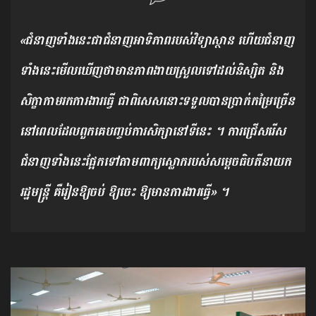
«ជំនាញទាំងនេះជាជំនាញអាទិភាពរបស់វិទ្យាស្ថាន ហើយជំនាញ
ទាំងនេះមើលឃើញថាមានភាពងាយស្រួលទៅដល់និស្សិត និង
សិក្ខាកាមរកការងារធ្វើ ជាពិសេសនោះទទួលបានប្រាក់កម្រៃច្រើន
នៅពេលដែលពួកគេបញ្ចប់ការសិក្សានៅទីនេះ ។ ការជ្រើសរើស
ជំនាញទាំងនេះផ្អែកទៅតាមពាក្យស្លោករបស់សម្តេចធិបតីនាយក
រដ្ឋមន្រ្តី គឺរៀនឱ្យចប់ ឱ្យចេះ ឱ្យមានការងារធ្វើ» ។