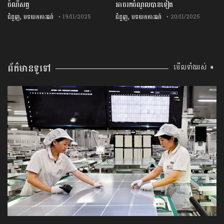
ចំណីសត្វ
អាចរកចំណូលបានទៀត
,
,
ជំនួញ
បទយកការណ៍
ជំនួញ
បទយកការណ៍
• 19/11/2025
• 20/11/2025
ព័ត៌មានទូទៅ
មើលទាំងអស់ ➧