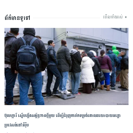
ព័ត៌មានទូទៅ
មើលទាំងអស់ ➧
ប៊ុល​ហ្ការី ​ស្នើ​បង្កើត​សម្ព័ន្ធភាព​ថ្មី​មួយ ​ដើម្បី​ជំរុញ​ការ​កែទម្រង់​គោលនយោបាយ​អន្តោ
ប្រវេសន៍​នៅអឺរ៉ុប​