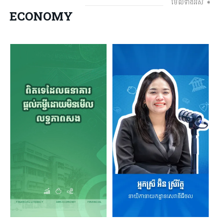
មើលទាំងអស់ ➧
ECONOMY