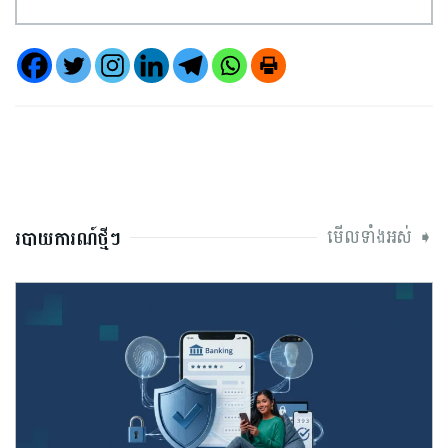
មើលទាំងអស់ ➧
របាយការណ៍ថ្មីៗ