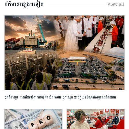
ព័ត៌មានផ្សេងៗទៀត
View all
​អ្នកជំនាញ​៖ ​ការ​កើនឡើង​រោងចក្រ​ផលិត​អាហារ​ក្នុង​ស្រុក​ ​អាច​ជួយ​​ទប់ស្កាត់​សម្ពាធ​អតិផរណា