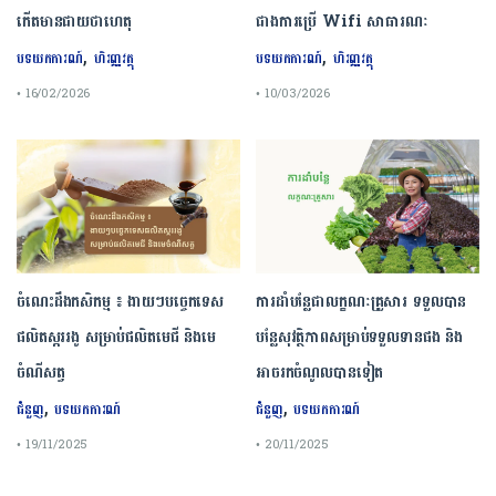
កើតមានជាយថាហេតុ
ជាងការប្រើ Wifi​ សាធារណៈ
,
,
បទយកការណ៍
ហិរញ្ញវត្ថុ
បទយកការណ៍
ហិរញ្ញវត្ថុ
• 16/02/2026
• 10/03/2026
ចំណេះដឹងកសិកម្ម ៖ ងាយៗបច្ចេកទេស
ការដាំបន្លែជាលក្ខណៈគ្រួសារ ទទួលបាន
ផលិតស្កររងូ សម្រាប់ផលិតមេជី និងមេ
បន្លែសុវត្ថិភាពសម្រាប់ទទួលទានផង និង
ចំណីសត្វ
អាចរកចំណូលបានទៀត
,
,
ជំនួញ
បទយកការណ៍
ជំនួញ
បទយកការណ៍
• 19/11/2025
• 20/11/2025