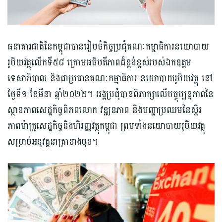
ធនាគារជាតិនៃកម្ពុជាបានរៀបចំកិច្ចប្រជុំគណៈកម្មាធិការនយោបាយ
រូបិយវត្ថុលើកទី៥៨ ក្រោមអធិបតីភាពដ៏ខ្ពង់ខ្ពស់របស់ឯកឧត្តម
ទេសាភិបាល និងជាប្រធានគណៈកម្មាធិការ នយោបាយរូបិយវត្ថុ នៅ
ថ្ងៃទី១ ខែមីនា ឆ្នាំ២០២២។ អង្គប្រជុំបានពិភាក្សាលើបច្ចុប្បន្នភាពនៃ
ស្ថានភាពសេដ្ឋកិច្ចពិភពលោក វឌ្ឍនភាព និងបញ្ហាប្រឈមនៃស្ថិរ
ភាពម៉ាក្រូសេដ្ឋកិច្ចនិងហិរញ្ញវត្ថុកម្ពុជា ព្រមទាំងនយោបាយរូបិយវត្ថុ
សម្រាប់អនុវត្តនាគ្រាខាងមុខ។