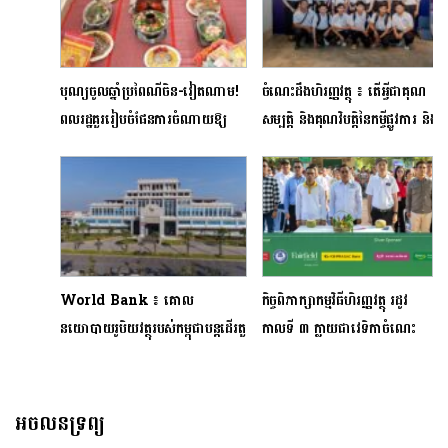
បុណ្យចូលឆ្នាំប្រពៃណីចិន-វៀតណាម!
ចំណេះដឹងហិរញ្ញវត្ថុ ៖ តើអ្វីជាគុណ
ពលរដ្ឋគួររៀបចំផែនការចំណាយឱ្យ
សម្បត្តិ និងគុណវិបត្តិនៃកម្ចីផ្លូវការ និង
ច្បាស់លាស់ដើម្បីចៀសវាងការចាយ
កម្ចីក្រៅផ្លូវការ?
វាយខុសខ្ទង់
World Bank ៖ គោល
កិច្ចពិភាក្សាកម្មវិធីហិរញ្ញវត្ថុ​ រដូវ
នយោបាយរូបិយវត្ថុរបស់កម្ពុជាបន្ត​ដើរតួ​
កាលទី ៣ ក្លាយជាវេទិកាចំណេះ
សំខាន់​ក្នុង​ការ​ងើបឡើងវិញរបស់​
ដឹងហិរញ្ញវត្ថុសម្រាប់ប្រជាកសិករ
សេដ្ឋកិច្ច
អចលនទ្រព្យ