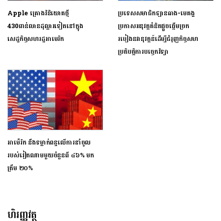
Apple គ្រោងវិនិយោគថ្មី
ប្រទេសសមាជិកឡានឆាង-មេគង្គ
430ពាន់លានដុល្លារទៀតនៅក្នុង
ប្រកាសអនុវត្តគំនិតផ្តួចផ្តើមច្រក
សេដ្ឋកិច្ចសហរដ្ឋអាមេរិក
របៀងនវានុវត្តន៍ដើម្បីជំរុញកិច្ចសហ
ប្រតិបត្តិការបច្ចេកវិទ្យា
អាម៉េរិក នឹងទម្លាក់ពន្ធ​លើការនាំចូល
របស់វៀតណាមមួយចំនួនពី ៤៦% មក
ត្រឹម ២០%
ហិរញ្ញវត្ថុ