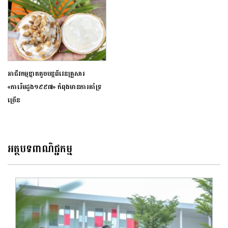
អាជីវកម្មខ្នាតតូចបន្តពីវេនគ្រួសារ
«ការ៉េមដូង១៩៩៧» កំពុងមានការគាំទ្រ
ច្រើន
អត្ថបទពាណិជ្ជកម្ម