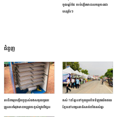
ចូលឆ្នាំចិន ចាប់ផ្តើមមានសកម្មភាពជា
បណ្តើរៗ
ជំនួញ
អាជីវកម្មបង្កើតទូភ្ញាស់ពងសត្វលក្ខណៈ
តស់ ! នាំគ្នាទៅចូលរួមទិវាទិញផលិតផល
គ្រួសារកំពុងមានតម្រូវកាខ្ពស់ក្នុងទីផ្សារ
ខ្មែរនៅខេត្តពោធិសាត់ទាំងអស់គ្នា