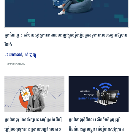
អ្នកជំនាញ ៖ ចង់មានសុវត្ថិភាពគណនីហិរញ្ញវត្ថុគប្បីបង្កើនប្រសិទ្ធភាពលេខសម្ងាត់ឱ្យបាន
រឹងមាំ
,
បទយកការណ៍
ហិរញ្ញវត្ថុ
• 09/04/2026
អ្នកជំនាញ ណែនាំឱ្យចេះសន្សំប្រាក់ដើម្បី
អ្នកជំនាញឌីជីថល លើកទឹកចិត្តឱ្យប្រើ
ត្រៀមបង្កាទុកដោះស្រាយបញ្ហាដែលអាច
អ៊ីនធឺណិតផ្ទាល់ខ្លួន ដើម្បីមានសុវត្ថិភាព