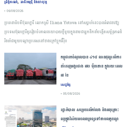
,
ព្រឹត្តិការណ៍
អាជីវកម្មថ្មី និងនវានុវត្ត
• 06/08/2026
ប្រធានាធិបតី​ប៊ុល​ហ្គារី ​លោកស្រី​ ​Iliana​ ​Yotova​ នៅ​សប្តាហ៍​នេះ​បាន​អំពាវនាវ​ឱ្យ​
ប្រទេស​ប៊ុលហ្ការី​គួរ​រៀបចំ​គោលនយោបាយថ្មីមួយក្នុងនាមជា​អ្នកដឹកនាំ​បង្កើត​សម្ព័ន្ធភាព​ដ៏​
រឹងមាំ​ជាមួយបណ្តា​ប្រទេស​នៅខាងក្រៅ​ប្លុក​អ៊ឺរ៉ុប
កម្ពុជារកចំណូលបាន ៤១៥ លានដុល្លារពីការ
នាំចេញអង្ករជាង ៧០ ម៉ឺនតោន ក្នុងរយៈពេល
៧ ខែ
សេដ្ឋកិច្ច
• 05/08/2026
រដ្ឋាភិបាល សម្រេច​លើកលែង និងអនុគ្រោះ
ពន្ធក្នុងវិស័យអចលនទ្រព្យ​ទៅតាមលក្ខខណ្ឌ