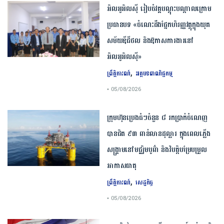
អិលអូអិលស៊ី រៀបចំវគ្គបណ្តុះបណ្តាលក្រោម
ប្រធានបទ «ចំណេះដឹងផ្នែកហិរញ្ញវត្ថុក្នុងយុគ
សម័យឌីជីថល និងឱកាសការងារនៅ
អិលអូអិលស៊ី»
,
ព្រឹត្តិការណ៍
អត្ថបទពាណិជ្ជកម្ម
• 05/08/2026
ក្រុមហ៊ុនប្រេងធំៗចំនួន ៨ រកប្រាក់ចំណេញ
បានជិត ៩៣ ពាន់លានដុល្លារ ក្នុងពេលភ្លើង
សង្គ្រាមនៅមជ្ឈិមបូព៌ា និងវិបត្តិបម្រែបម្រួល
អាកាសធាតុ
,
ព្រឹត្តិការណ៍
សេដ្ឋកិច្ច
• 05/08/2026