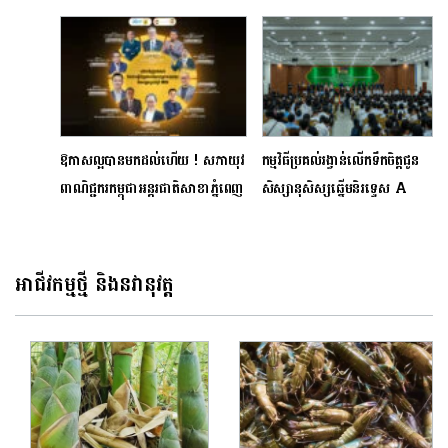
ដឹកនាំ លើកទី៨» នៅខេត្តព្រះសីហនុ
ពិន័យមិនលើកលែង
ឱកាសល្អបានមកដល់ហើយ ! សភាយុវ
កម្មវិធីប្រគល់រង្វាន់លើកទឹកចិត្តជូន
ពាណិជ្ជករកម្ពុជាអន្តរជាតិសាខាភ្នំពេញ
សិស្សានុសិស្សឆ្នើមនិរទ្ទេស A
បានរៀបចំនូវគម្រោងកម្មវិធីដ៏ពិសេស
លំដាប់ពិន្ទុខ្ពស់ជាងគេ នៅរាជធានី
មួយ (2023 Entrepreneurs
ភ្នំពេញ
Square and Business
អាជីវកម្មថ្មី និងនវានុវត្ត
Exhibition) ក្រោមប្រធានបទ
«វេទិកាជំរុញការលក់ និងការធ្វើទីផ្សារ
របស់សហគ្រាសធុនតូច និងមធ្យមប្រចាំ
ឆ្នាំ២០២៣»