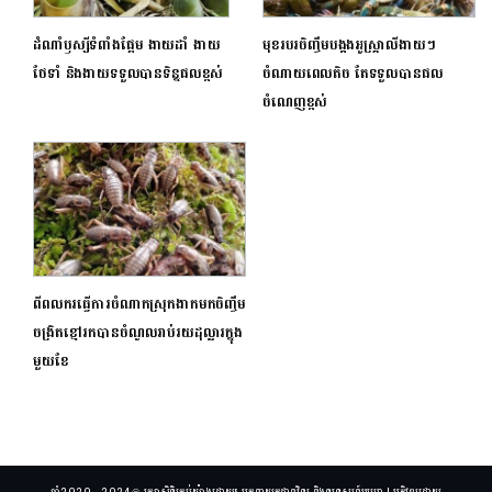
ដំណាំឫស្សីទំពាំងផ្អែម ងាយដាំ ងាយ
មុខរបរចិញ្ចឹមបង្កងអូស្ត្រាលីងាយៗ
ថែទាំ និងងាយទទួលបានទិន្នផលខ្ពស់
ចំណាយពេលតិច តែទទួលបានផល
ចំណេញខ្ពស់
ពីពលករធ្វើការចំណាកស្រុកងាកមកចិញ្ចឹម
ចង្រិតខ្មៅរកបានចំណូលរាប់រយដុល្លារក្នុង
មួយខែ