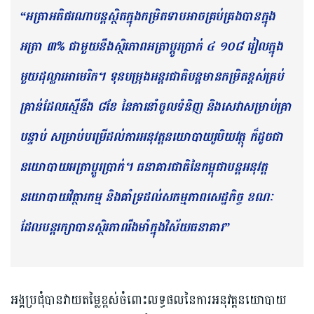
“អត្រាអតិផរណាបន្តស្ថិតក្នុងកម្រិតទាបអាចគ្រប់គ្រងបានក្នុង
អត្រា ៣% ជាមួយនឹងស្ថិរភាពអត្រាប្តូរប្រាក់ ៤ ១០៨ រៀលក្នុង
មួយដុល្លារអាមេរិក។ ទុនបម្រុងអន្តរជាតិបន្តមានកម្រិតខ្ពស់គ្រប់
គ្រាន់ដែលស្មើនឹង ៨ខែ នៃការនាំចូលទំនិញ និងសេវាសម្រាប់គ្រា
បន្ទាប់ សម្រាប់បម្រើដល់ការអនុវត្តនយោបាយរូបិយវត្ថុ ក៏ដូចជា
នយោបាយអត្រាប្តូរប្រាក់។ ធនាគារជាតិនៃកម្ពុជាបន្តអនុវត្ត
នយោបាយវិត្ថារកម្ម និងគាំទ្រដល់សកម្មភាពសេដ្ឋកិច្ច ខណៈ
ដែលបន្តរក្សាបានស្ថិរភាពរឹងមាំក្នុងវិស័យធនាគារ”
អង្គប្រជុំបានវាយតម្លៃខ្ពស់ចំពោះលទ្ធផលនៃការអនុវត្តនយោបាយ