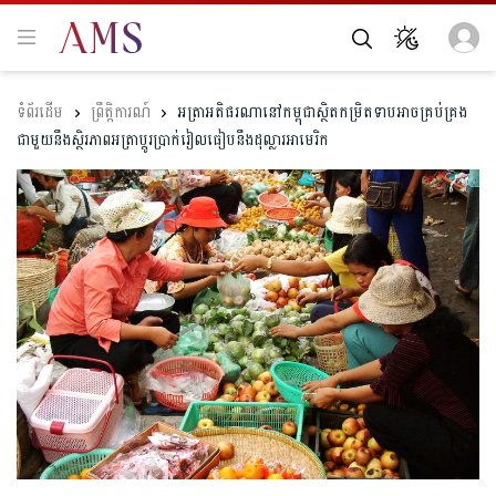
ព្រឹត្តិការណ៍
អត្រាអតិផរណានៅកម្ពុជាស្ថិតកម្រិតទាបអាចគ្រប់គ្រង
ជាមួយនឹងស្ថិរភាពអត្រាប្តូរប្រាក់រៀលធៀបនឹងដុល្លារអាមេរិក