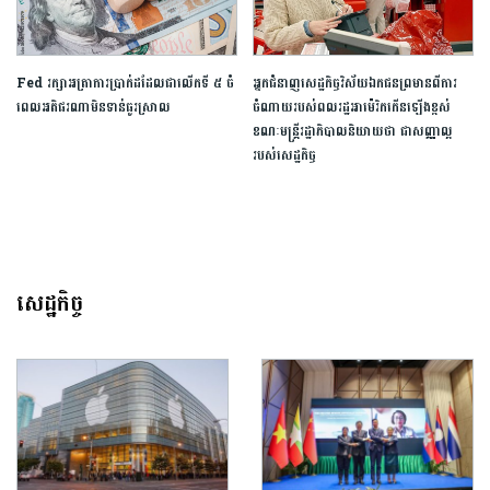
Fed រក្សាអត្រាការប្រាក់ដដែលជាលើកទី ៥ ចំ
អ្នកជំនាញសេដ្ឋកិច្ចវិស័យឯកជនព្រមានពីការ
ពេលអតិផរណាមិនទាន់ធូរស្រាល
ចំណាយរបស់ពលរដ្ឋអាម៉េរិកកើនឡើងខ្ពស់
ខណៈមន្ត្រីរដ្ឋាភិបាលនិយាយថា ជាសញ្ញាល្អ
របស់សេដ្ឋកិច្ច
សេដ្ឋកិច្ច