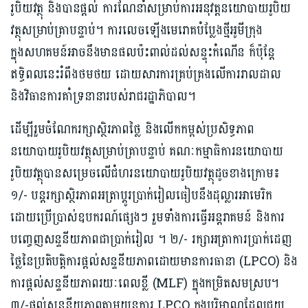
រូបិយវត្ថុ និងបានផ្តល់ ការណែនាំសម្រាប់ការអនុវត្តនយោបាយរូបិយ
វត្ថុសម្រាប់គ្រាបន្ទាប់។ ការលេចឡើងមេរោគបំប្លែងថ្មីអូមីក្រុង
ក្នុងសហគមន៍អាចនឹងមានផលប៉ះពាល់ដល់សន្ទុះកំណើន ក៏ប៉ុន្តែ
ឥទ្ធិពលនេះរំពឹងថមថយ ដោយសារការគ្រប់គ្រងលើការរាលដាល
និងវិធានការគាំទ្រនានារបស់រាជរដ្ឋាភិបាល។
ដើម្បីរួមចំណែករក្សាស្ថិរភាពថ្លៃ និងលើកកម្ពស់ប្រសិទ្ធភាព
នយោបាយរូបិយវត្ថុសម្រាប់គ្រាបន្ទាប់ គណៈកម្មាធិការនយោបាយ
រូបិយវត្ថុបានសម្រេចលើជំហរនយោបាយរូបិយវត្ថុដូចខាងក្រោម៖
១/- បន្តរក្សាស្ថិរភាពអត្រាប្តូរប្រាក់រៀលធៀបនឹងដុល្លារអាមេរិក
ដោយប្រើប្រាស់ឧបករណ៍ផ្សេងៗ រួមទាំងការធ្វើអន្តរាគមន៍ និងការ
បញ្ចេញសន្ទនីយភាពជាប្រាក់រៀល ។ ២/- រក្សាអត្រាការប្រាក់ដេញ
ថ្លៃនៃប្រតិបត្តិការផ្តល់សន្ទនីយភាពដោយមានការធានា (LPCO) និង
ការផ្តល់សន្ទនីយភាពរយៈពេលខ្លី (MLF) ក្នុងកម្រិតសមស្រប។
៣/-ផ្តល់សន្ទនីយភាពតាមយន្តការ LPCO ក្នុងបរិមាណដែលជួយ