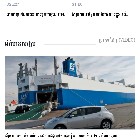
S2:E27
S1:E6
S
ម្ចីជាមួយធនាគារ
តើពិតឬទេដែលធនាគារផ្ដល់កម្ចីដោយមិនសិក្សាលើលទ្ធភាពសងត្រឡប់?
ស្វែងយល់បន្ថែមអំពីវិធីការពារខ្លួន ដើម្បីជៀសវាងពីការឆបោកតាមបច្ចេកវិទ្យាហិរញ្ញវត្ថុ!
ត
ប្រភេទវីដេអូ (VIDEO)
ព័ត៌មានសង្ខេប
ជប៉ុន ហាមឃាត់ការនាំចេញរថយន្តជជុះទៅកាន់រុស្ស៊ី អាចខាតបង់ជិត ២ ពាន់លានដុល្លារ