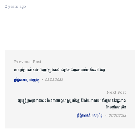
2 years ago
Post navigation
Previous Post
ការប្រើប្រាស់សេវាហិរញ្ញវត្ថុផ្លូវការជាជម្រើសដ៍ល្អសម្រាប់ពង្រីកអាជីវកម្ម
ព្រឹត្តិការណ៍, ហិរញ្ញវត្ថុ
03/03/2022
Next Post
រដ្ឋមន្ត្រីក្រសួងការងារ៖ ផែនការយុទ្ធសាស្រ្តអភិវឌ្ឍន៍វិស័យកាត់ដេរ នាំឱ្យមាននិរន្តរភាព
និងបន្តរីកចម្រើន
ព្រឹត្តិការណ៍, សេដ្ឋកិច្ច
03/03/2022