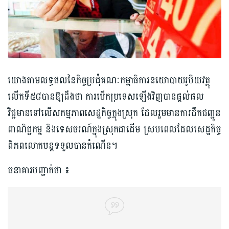
យោងតាមលទ្ធផលនៃកិច្ចប្រជុំគណៈកម្មាធិការនយោបាយរូបិយវត្ថុ
លើកទី៥៨បានឱ្យដឹងថា ការបើកប្រទេសឡើងវិញបានផ្ដល់ផល
វិជ្ជមានទៅលើសកម្មភាពសេដ្ឋកិច្ចក្នុងស្រុក ដែលរួមមានការដឹកជញ្ជូន
ពាណិជ្ជកម្ម និងទេសចរណ៍ក្នុងស្រុកជាដើម ស្របពេលដែលសេដ្ឋកិច្ច
ពិភពលោកបន្តទទួលបានកំណើន។
ធនាគារបញ្ជាក់ថា ៖