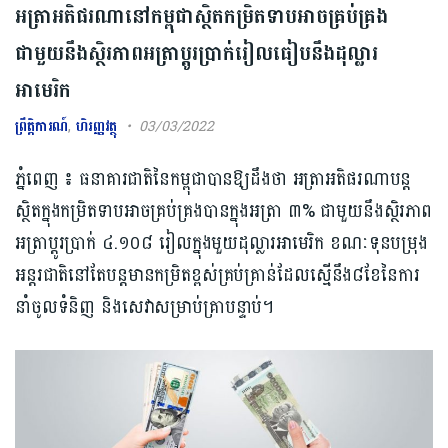
អត្រាអតិផរណានៅកម្ពុជាស្ថិតកម្រិតទាបអាចគ្រប់គ្រង
ជាមួយនឹងស្ថិរភាពអត្រាប្តូរប្រាក់រៀលធៀបនឹងដុល្លារ
អាមេរិក
ព្រឹត្តិការណ៍
,
ហិរញ្ញវត្ថុ
03/03/2022
ភ្នំពេញ ៖ ធនាគារជាតិនៃកម្ពុជាបានឱ្យដឹងថា អត្រាអតិផរណាបន្ត
ស្ថិតក្នុងកម្រិតទាបអាចគ្រប់គ្រងបានក្នុងអត្រា ៣% ជាមួយនឹងស្ថិរភាព
អត្រាប្តូរប្រាក់ ៤.១០៨ រៀលក្នុងមួយដុល្លារអាមេរិក ខណៈទុនបម្រុង
អន្តរជាតិនៅតែបន្តមានកម្រិតខ្ពស់គ្រប់គ្រាន់ដែលស្មើនឹង៨ខែនៃការ
នាំចូលទំនិញ និងសេវាសម្រាប់គ្រាបន្ទាប់។