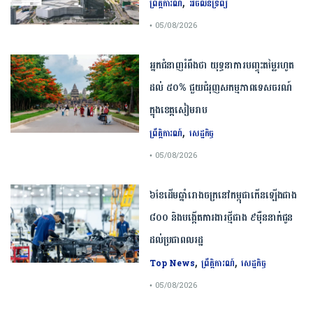
,
ព្រឹត្តិការណ៍
អចលនទ្រព្យ
• 05/08/2026
អ្នកជំនាញ​រំពឹង​ថា​ ​យុទ្ធនាការ​បញ្ចុះ​តម្លៃ​រហូត
ដល់​ ​៥០​% ​ជួយ​ជំរុញ​សកម្មភាព​ទេសចរណ៍​
ក្នុង​ខេត្ត​សៀមរាប​
,
ព្រឹត្តិការណ៍
សេដ្ឋកិច្ច
• 05/08/2026
៦ខែដើមឆ្នាំរោងចក្រនៅកម្ពុជាកើនឡើងជាង
៨០០ និងបង្កើតការងារថ្មីជាង ៩ម៉ឺននាក់ជូន
ដល់ប្រជាពលរដ្ឋ
,
,
Top News
ព្រឹត្តិការណ៍
សេដ្ឋកិច្ច
• 05/08/2026