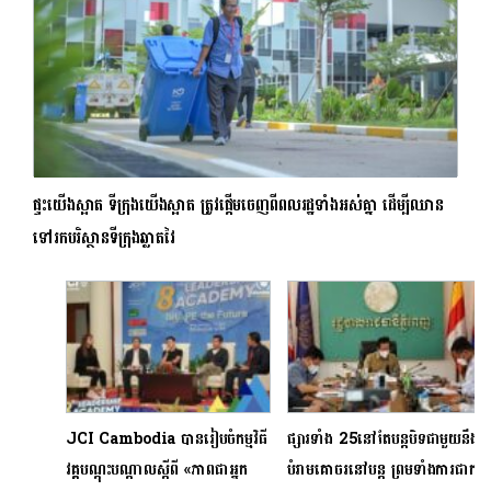
ផ្ទះយើងស្អាត ទីក្រុងយើងស្អាត ត្រូវផ្តើមចេញពីពលរដ្ឋទាំងអស់គ្នា ដើម្បីឈាន
ទៅរកបរិស្ថានទីក្រុងឆ្លាតវៃ
JCI Cambodia បានរៀបចំកម្មវិធី
ផ្សារទាំង 25នៅតែបន្តបិទជាមួយនឹង
វគ្គបណ្តុះបណ្តាលស្តីពី «ភាពជាអ្នក
បំរាមគោចរនៅបន្ត ព្រមទាំងការផាក