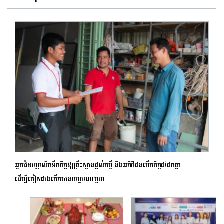
អ្នកជំនាញលើកទឹកចិត្តឱ្យគ្រឹះស្ថានផ្ដល់កម្ចី និងអតិថិជនបើកចិត្តជជែកគ្នា
ដើម្បីចៀសវាងកើតមានបញ្ហាណាមួយ