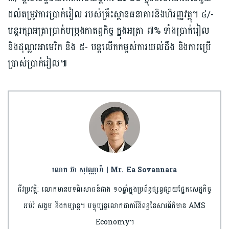
ដល់តម្រូវការប្រាក់រៀល របស់គ្រឹះស្ថានធនាគារនិងហិរញ្ញវត្ថុ។ ៤/-
បន្តរក្សាអត្រាប្រាក់បម្រុងកាតព្វកិច្ច ក្នុងអត្រា ៧% ទាំងប្រាក់រៀល
និងដុល្លារអាមេរិក និង ៥- បន្តលើកកម្ពស់ការយល់ដឹង និងការប្រើ
ប្រាស់ប្រាក់រៀល៕
លោក អ៊ា សុវណ្ណារ៉ា | Mr. Ea Sovannara
ជីវប្រវត្តិ: លោកមានបទពិសោធន៍ជាង ១០ឆ្នាំក្នុងប្រព័ន្ធផ្សព្វផ្សាយផ្នែកសេដ្ឋកិច្ច
អប់រំ សង្គម និងកម្សាន្ត។ បច្ចុប្បន្នលោកជាការីនិពន្ធនៃសារព័ត៌មាន AMS
Economy។