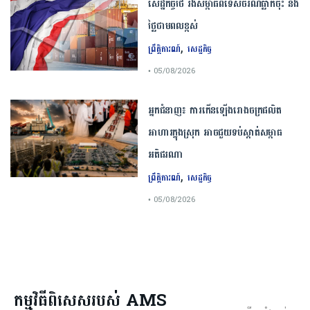
សេដ្ឋកិច្ច​ថៃ​ រង​សម្ពាធ​ពី​ទេសចរណ៍​ធ្លាក់ចុះ​ និង​
ថ្លៃ​ថាមពល​ខ្ពស់​
,
ព្រឹត្តិការណ៍
សេដ្ឋកិច្ច
• 05/08/2026
​អ្នកជំនាញ​៖ ​ការ​កើនឡើង​រោងចក្រ​ផលិត​
អាហារ​ក្នុង​ស្រុក​ ​អាច​ជួយ​​ទប់ស្កាត់​សម្ពាធ​
អតិផរណា
,
ព្រឹត្តិការណ៍
សេដ្ឋកិច្ច
• 05/08/2026
កម្មវិធីពិសេសរបស់ AMS