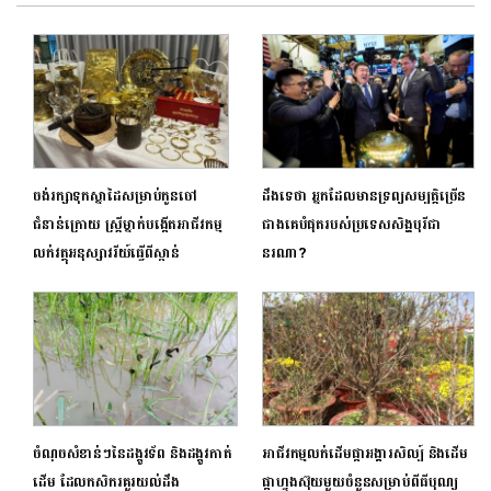
ចង់រក្សាទុកស្នាដៃសម្រាប់កូនចៅ
ដឹងទេថា អ្នកដែលមានទ្រព្យសម្បតិ្តច្រើន
ជំនាន់ក្រោយ ស្ត្រីម្នាក់​បង្កើតអាជីវកម្ម
ជាងគេបំផុតរបស់ប្រទេសសិង្ហបុរីជា
លក់វត្ថុអនុស្សាវរីយ៍ធ្វើពីស្ពាន់
នរណា?
ចំណុចសំខាន់ៗនៃដង្កូវទ័ព និងដង្កូវកាត់
អាជីវកម្មលក់ដើមផ្កាអង្គារសិល្ប៍ និងដើម
ដើម ដែលកសិករគួរយល់ដឹង
ផ្កាហ្វុងស៊ុយមួយចំនួនសម្រាប់ពីធីបុណ្យ