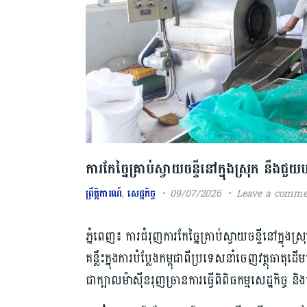
ការកែច្នៃគ្រាប់ស្វាយចន្ទីនៅក្នុងស្រុក នឹងជួយប
ព្រឹត្តិការណ៍
,
សេដ្ឋកិច្ច
09/07/2026
Leave a comme
ភ្នំពេញ៖ ការជំរុញការកែច្នៃគ្រាប់ស្វាយចន្ទីនៅក្ន
គន្លឹះក្នុងការបំប្លែងកម្ពុជាពីប្រទេសនាំចេញវត្ថ
ជាក្បាលម៉ាស៊ីនរុញច្រានការធ្វើពិពិធកម្មសេដ្ឋកិច្