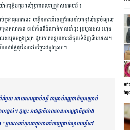
យ៉ាងច្រើនជូនដល់ប្រជាពលរដ្ឋក្នុងសហគមន៍។
្រប់គ្រងគុណភាព៖ បង្កើនការនាំចេញដែលនាំមកនូវលំហូរចំណូល
គ្រប់គ្រងគុណភាព ចាប់តាំងពីដំណាក់កាលដាំដុះ ប្រមូលផល រហូត
ម្រេចក្នុងស្រុក ជួយកាត់បន្ថយការនាំចូលទំនិញពីបរទេស។
្លែផ្កានៃការកែច្នៃនៅក្នុងស្រុក។
អតីត
កំពុ
សារដ៏ធំមួយ ដោយសារគ្រាប់ចន្ទី ជាគ្រាប់ធញ្ញជាតិល្អសម្រាប់
ខ្ពស់។ ដូច្នេះ រាជរដ្ឋាភិបាលមានការប្តេជ្ញាចិត្តយ៉ាង
ៅជា “ប្រទេសនាំមុខគេក្នុងការនាំចេញគ្រាប់ស្វាយចន្ទីទៅ