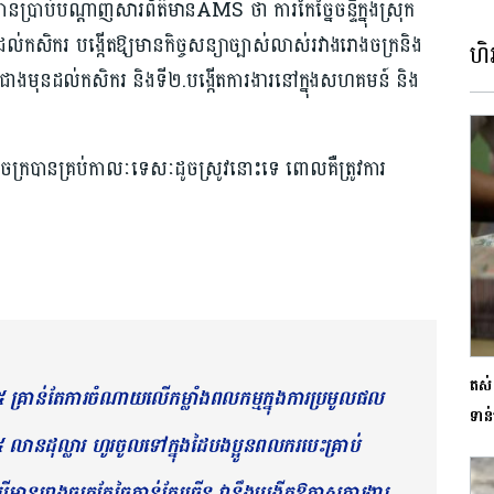
នប្រាប់បណ្តាញសារព័ត៌មានAMS ថា ការកែច្នៃចន្ទីក្នុងស្រុក
ដល់កសិករ បង្កើតឱ្យមានកិច្ចសន្យាច្បាស់លាស់រវាងរោងចក្រនិង
ហិរ
ែមខ្ពស់ជាងមុនដល់កសិករ និងទី២.បង្កើតការងារនៅក្នុងសហគមន៍ និង
ឿងចក្របានគ្រប់កាលៈទេសៈដូចស្រូវនោះទេ ពោលគឺត្រូវការ
តស់ 
២៥ គ្រាន់តែការចំណាយលើកម្លាំងពលកម្មក្នុងការប្រមូលផល
ទាន
លានដុល្លារ ហូរចូលទៅក្នុងដៃបងប្អូនពលករបេះគ្រាប់
នបើមានរោងចក្រកែច្នៃកាន់តែច្រើន វានឹងបង្កើតឱកាសការងារ