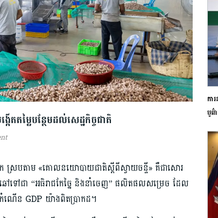
ការ
បូព៌
ង្កើតតម្លៃបន្ថែមដល់សេដ្ឋកិច្ចជាតិ
nt
ុងស្រុក ស្របតាម «គោលនយោបាយជាតិស្តីពីស្វាយចន្ទី» គឺជាសោរ
ុធាតុដើមឆៅទៅជា “អធិរាជកែច្នៃ និងនាំចេញ” ផលិតផលសម្រេច ដែល
ច និងកំណើន GDP យ៉ាងពិតប្រាកដ។