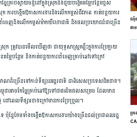
ៃគ្រាប់ស្វាយចន្ទីនៅក្នុងស្រុកនឹងជួយបង្កើតតម្លៃបន្ថែមខ្ពស់
 ការបង្កើតឱកាសការងារនិងលើកកម្ពស់ជីវភាព កាត់បន្ថយការ
ជប៉ុ
ីផ្សារនាំចេញនិងលើកកម្ពស់ម៉ាកយីហោជាតិ និងផលប្រយោជន៍ជាច្រើន
តាមស
្រុក ត្រូវបានមើលឃើញថា ជាយុទ្ធសាស្ត្រគន្លឹះក្នុងការប្រែក្លាយ
កើនតម្លៃបន្ថែម និងកាត់បន្ថយការនាំចេញគ្រាប់ឆៅទៅក្រៅ
ងបរិមាណដ៏ច្រើនទៅកាន់ទីផ្សារអន្តរជាតិ ជាពិសេសប្រទេសជិតខាង។
ឱ្យកម្ពុជាអាចកែច្នៃគ្រាប់ឆៅឱ្យទៅជាផលិតផលសម្រេច ដែលមាន
ថ្លៃ នៅពេលទីផ្សារខាងក្រៅមានការប្រែប្រួល។
ប្រទ
ះទេ ប៉ុន្តែថែមទាំងបង្កើតឱកាសការងារយ៉ាងច្រើនដល់ប្រជាពលរដ្ឋ
CA