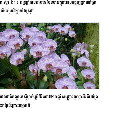
សួរ វីរៈ ៖ ជំនួញដែលអាចទៅមុខបានក្នុងពេលបច្ចុប្បន្នគឺពឹងផ្អែក
បច្ចេកវិទ្យាទាំងស្រុង
ជនជាតិឥណ្ឌូនេស៊ីម្នាក់ប្រើជីវិតជាង២០ឆ្នាំសង្គ្រោះពូជផ្គាអ័រគីដេព្រៃ
នតម្លៃពីគ្រោះធម្មជាតិ