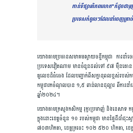
កាន់ទីផ្សារពិភពលោក”ក៏ដូចជារុញ
ប្រទេសកំពូលៗដែលនាំចេញគ្រាប់ច
យោងតាមប្រធានសមាគមស្វាយចន្ទីកម្ពុជា ការនាំចេ
ប្រទេសវៀតណាម មានចំនួនដល់ទៅ ៩៧ ម៉ឺនតោន ដ
តួលេខដ៏ធំធេង ដែលបញ្ជាក់ពីសក្តានុពលខ្ពស់របស់កម្ព
កម្ពុជារកចំណូលបាន ១,៥ ពាន់លានដុល្លារ ពីកា
ឆ្នាំ២០២៤។
យោងតាមក្រសួងកសិកម្ម រុក្ខាប្រមាញ់ និងនេសាទ កម
ក្នុងនោះខេត្តចំនួន ១០ របស់កម្ពុជា មានផ្ទៃដីដាំដុះ
៧០៣ហិកតា, ខេត្តក្រចេះ ១០២ ៥២០ ហិកតា, ខេត្