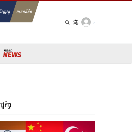
ិរញ្ញវត្ថុ
មរតកគំនិត
arch for:
្ឋកិច្ច