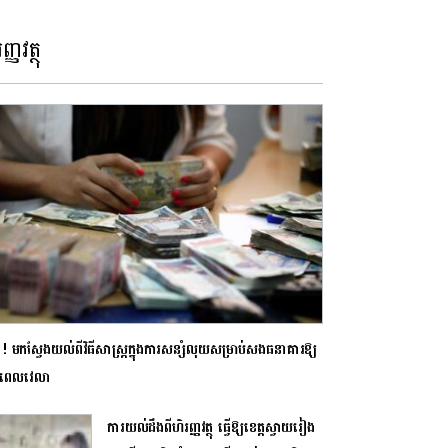
ញ្ញវត្ថុ
! មកស្វែងយល់ពីវិធីសាស្ត្រក្នុងការសន្សំលុយសម្រាប់សងធនាគារឱ្យ
់ពេលវេលា
ការយល់ដឹងពីហិរញ្ញវត្ថុ ធ្វើឱ្យខេត្តស្វាយរៀង