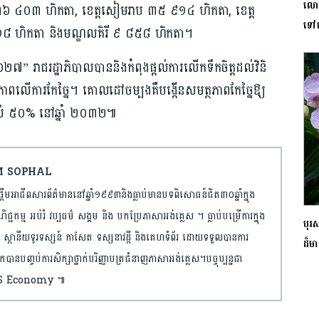
លោក 
មុំ ៣៦ ៤០៣ ហិកតា, ខេត្តសៀមរាប ៣៥ ៩១៤ ហិកតា, ខេត្ត
ទៅលើ
១៨ ហិកតា និងមណ្ឌលគិរី ៩ ៨៥៨ ហិកតា។
៧” រាជរដ្ឋាភិបាលបាននិងកំពុងផ្តល់ការលើកទឹកចិត្តដល់វិនិ
ិភាពលើការកែច្នៃ។ គោលដៅចម្បងគឺបង្កើនសមត្ថភាពកែច្នៃឱ្យ
់ ៥០% នៅឆ្នាំ ២០៣២៕
EM SOPHAL
្តើមអាជីពសារព័ត៌មាននៅឆ្នាំ១៩៩៣និងធ្លាប់មានបទពិសោធន៍ជិត៣០ឆ្នាំក្នុង
ិជ្ជកម្ម អប់រំ វប្បធម៌ សង្គម និង បកប្រែភាសាអង់គ្លេស ។ ធ្លាប់បម្រើការក្នុង
បុរស
ា ស្ថានីយទូរទស្សន៍ កាសែត ទស្សនាវដ្តី និងគេហទំព័រ ដោយទទួលបានការ
ដ៏មា
ានបញ្ចប់ការសិក្សាថ្នាក់បរិញ្ញាបត្រជំនាញភាសាអង់គ្លេស។បច្ចុប្បន្នជា
នៅ AMS Economy ៕