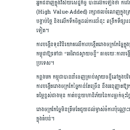
អ្នកជំនាញក្នុងវិស័យសេដ្ឋកិច្ច បានលើកឡើងថា ការកែច្ន
(High Value-Added) រក្សាផលចំណេញក្នុងស្រុក
បង្អាប់ថ្លៃ និងលើកទឹកចិត្តដល់ការដាំដុះ ពង្រីកទ
ទៀត។
ការបង្កើនទុនវិនិយោគលើការបង្កើតរោងចក្រកែច្នៃក្នុងស
កម្ពុជាឱ្យទៅជា “អធិរាជស្វាយចន្ទី” តាមរយៈការបង្
ប្រទេស។
កន្លងមក កម្ពុជាបាននាំចេញគ្រាប់ស្វាយចន្ទីឆៅក្នុ
ការបង្កើតរោងចក្រកែច្នៃកាន់តែច្រើន នឹងអនុញ្ញាត
តម្លៃខ្ពស់ជាងមុន កាត់បន្ថយហានិភ័យនៃការធ្លាក់ចុះ
រោងចក្រកែច្នៃមិនត្រឹមតែជួយដល់ម្ចាស់ចំការប៉ុណ្ណោ
ក្នុងតំបន់។