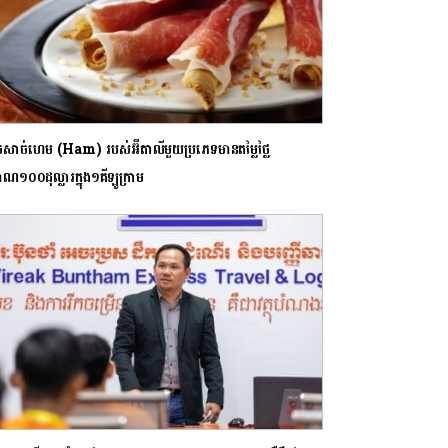
េចសាច់ហេម (Ham) របស់អ៊ីតាលីមួយប្រភេទមានតម្លៃថ្លៃ
ាណ១០០ដុល្លារក្នុង១គីឡូក្រាម