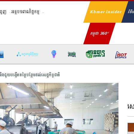
ំនួញ
អត្ថបទពាណិជ្ជកម្ម
Khmer Insider
វិថីហ
Se
កម្ពុជា 360°
ក នឹងជួយបង្កើតតម្លៃបន្ថែមដល់សេដ្ឋកិច្ចជាតិ
សេដ