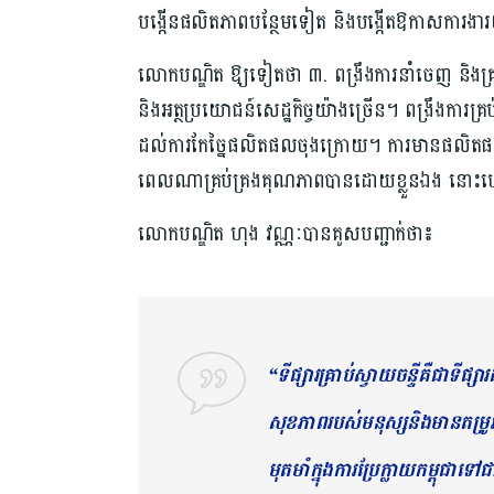
បង្កើនផលិតភាពបន្ថែមទៀត និងបង្កើតឱកាសការងារ
លោកបណ្ឌិត ឱ្យទៀតថា ៣. ពង្រឹងការនាំចេញ និងគ
និងអត្ថប្រយោជន៍សេដ្ឋកិច្ចយ៉ាងច្រើន។ ពង្រឹងការ
ដល់ការកែច្នៃផលិតផលចុងក្រោយ។ ការមានផលិតផលស
ពេលណាគ្រប់គ្រងគុណភាពបានដោយខ្លួនឯង នោះហើយជាផ
លោកបណ្ឌិត ហុង វណ្ណៈបានគូសបញ្ជាក់ថា៖
“ទីផ្សារគ្រាប់ស្វាយចន្ទីគឺជាទីផ្
សុខភាពរបស់មនុស្សនិងមានតម្រូវការ
មុតមាំក្នុងការប្រែក្លាយកម្ពុជាទ