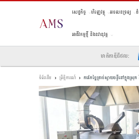
សេដ្ឋកិច្ច
ហិរញ្ញវត្ថុ
អចលនទ្រព្យ
ជ
អាជីវកម្មថ្មី និងនវានុវត្ត
មាតិកាឌីជីថល:
ព្រឹត្តិការណ៍
ការកែច្នៃគ្រាប់ស្វាយចន្ទីនៅក្នុងស្រុ