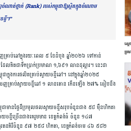
ចំណាត់ថ្នាក់ (Rank) របស់កម្ពុជាឱ្យស្ថិតក្នុងចំណោម
ន្ទី។”
ស្ត
ប្រម
ញគ្រាប់ឆៅក្នុងរយៈពេល ៥ ខែដំបូង ឆ្នាំ២០២៦ ទៅកាន់
ែលគិតជាទឹកប្រាក់ប្រមាណ ១,៦៩១ លានដុល្លារ។ នេះជា
ុជាក្នុងការផលិតគ្រាប់ស្វាយចន្ទីឆៅ។ នៅក្នុងឆ្នាំ២០២៥
រនាំចេញគ្រាប់ស្វាយចន្ទីឆៅ ១ លានតោន កើនឡើង ២៧% ធៀបនឹង
្ពុជាមានផ្ទៃដីប្រមូលផលស្វាយចន្ទីសរុបចំនួនជាង ៥៨ ម៉ឺនហិកតា
ស្វាយចន្ទីច្រើនជាងគេរួមមាន ខេត្តកំពង់ធំ ចំនួន ១៤៧
តរតនគិរីចំនួន ៩៧ ២៥៨ ហិកតា, ខេត្តកំពង់ចាម ៤៦ ៥៨២