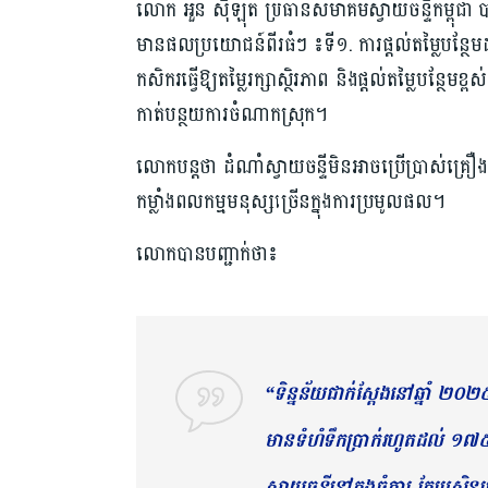
លោក អួន ស៊ីឡុត ប្រធានសមាគមស្វាយចន្ទីកម្ពុជា បា
មានផលប្រយោជន៍ពីរធំៗ ៖ទី១. ការផ្តល់តម្លៃបន្ថែម
កសិករធ្វើឱ្យតម្លៃរក្សាស្ថិរភាព និងផ្តល់តម្លៃបន្ថ
កាត់បន្ថយការចំណាកស្រុក។
លោកបន្តថា ដំណាំស្វាយចន្ទីមិនអាចប្រើប្រាស់គ្រ
កម្លាំងពលកម្មមនុស្សច្រើនក្នុងការប្រមូលផល។
លោកបានបញ្ជាក់ថា៖
“ទិន្នន័យជាក់ស្តែងនៅឆ្នាំ ២០
មានទំហំទឹកប្រាក់រហូតដល់ ១៧៥ 
ស្វាយចន្ទីនៅក្នុងចំការ តែប្រសិ