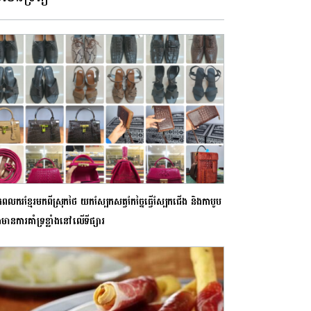
ពលករខ្មែរមកពីស្រុកថៃ យកស្បែកសត្វកែច្នៃធ្វើស្បែកជើង និងកាបូប
ងមានការគាំទ្រខ្លាំងនៅលើទីផ្សារ