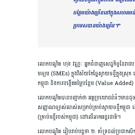
បន្ថែមយ៉ាងច្រើននៅក្នុងសហគម
ប្រទេសបានយ៉ាងច្រើន។”
លោកបណ្ឌិត ហុង វណ្ណៈ អ្នកជំនាញសេដ្ឋកិច្ចនៃរាជប
មធ្យម (SMEs) ក្នុងវិស័យកែច្នៃស្វាយចន្ទីក្នុងស្រុក
កម្ពុជា និងការបង្កើតតម្លៃបន្ថែម (Value Added) 
លោកបណ្ឌិតបានបញ្ជាក់ថា អត្ថប្រយោជន៍ធំៗមានដូច
សញ្ញាណច្បាស់លាស់សម្រាប់គ្រាប់ស្វាយចន្ទីកម្ពុ
(គ្រាប់ចន្ទីរបស់កម្ពុជា) នៅលើឆាកអន្តរជាតិ។
លោកបណ្ឌិត រៀបរាប់បន្តថា ២. គាំទ្រដល់ប្រជាកសិករ