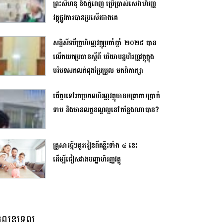
ព្រះសីហនុ និងភ្នំពេញ ប្រើប្រាស់សេវាហិរញ្ញ
វត្ថុផ្លូវការបានប្រសើរជាងគេ
សន្និសីទ​មីក្រូហិរញ្ញវត្ថុ​ប្រចាំឆ្នាំ ២០២៥ បាន
លើក​យក​ប្រធាន​ស្តីពី បរិយាបន្ន​ហិរញ្ញវត្ថុក្នុង​
បរិបទសកលកំពុង​ប្រែប្រួល​ មក​ពិភាក្សា​
តើគួរទៅរកប្រភពហិរញ្ញវត្ថុមានអត្រាការប្រាក់
ទាប និងមានលក្ខខណ្ឌល្អនៅកន្លែងណាបាន?
គ្រួសារថ្មីៗគួររៀនពីគន្លឹះទាំង ៤ នេះ
ដើម្បីជៀសវាងបញ្ហាហិរញ្ញវត្ថុ​
លនទ្រព្យ