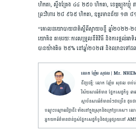
ហិកតា, ស្ទឹងត្រែង ៤៤ ២៥០ ហិកតា, ខេត្តត្បូងឃ្
ព្រះវិហារ ២៨ ៩៦៥ ហិកតា, ឧត្តរមានជ័យ ១៣ ៨
“គោលនយោបាយជាតិស្តីពីស្វាយចន្ទី ឆ្នាំ២០២២-២០២
យោគិន តាមរយៈការសម្រួលនីតិវិធី និងការផ្តល់អាទ
បានយ៉ាងតិច ២៥% នៅឆ្នាំ២០២៧ និងឈានទៅដល
លោក ញ៉ែម សុផល | Mr. NH
ជីវប្រវត្តិ: លោក ញ៉ែម សុផល ចាប់ផ
វិស័យសារព័ត៌មាន ផ្នែកសេដ្ឋកិច្ច ពាណ
ស្ថាប័នសារព័ត៌មានធំៗជាច្រើន ដូចជ
បណ្តុះបណ្តាលវិជ្ជាជីវៈទាំងនៅក្នុងស្រុកនិងក្រៅប្រទេស។ លោកប
អ្នកយកព័ត៌មានជាន់ខ្ពស់ផ្នែកសេដ្ឋកិច្ចនិង​ផ្សព្វផ្សាយ