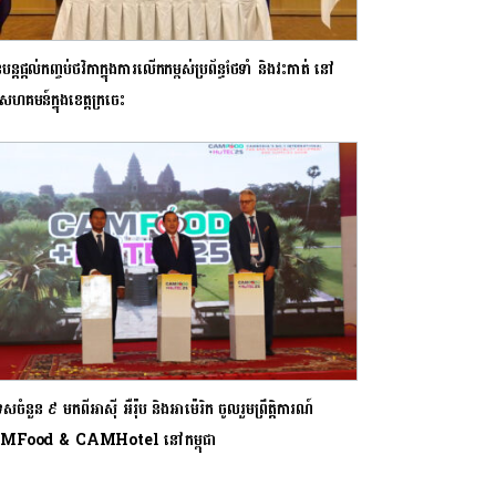
នបន្តផ្តល់កញ្ចប់ថវិកាក្នុងការលើកកម្ពស់ប្រព័ន្ធថែទាំ និងវះកាត់ នៅ
ហគមន៍ក្នុងខេត្តក្រចេះ
េសចំនួន ៩ មកពីអាស៊ី អឺរ៉ុប និងអាម៉េរិក ចូលរួមព្រឹត្តិការណ៍
MFood & CAMHotel នៅកម្ពុជា