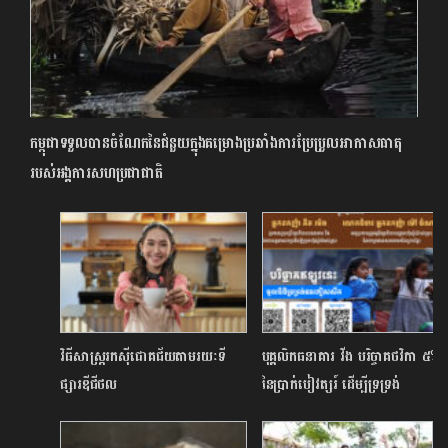
កម្ពុជាទទួលបានចំណែកនៃជំនួយក្នុងគម្រោងប្រឆាំងការប្រែប្រួលអាកាសធាតុ
របស់អង្គការសហប្រជាជាតិ
វិធីសាស្ត្ររកស៊ីជោគជ័យតាមរយៈទី
បុគ្គលិកធនាគារ វីង បរិច្ចាគថវិកា ៥%
ផ្សារឌីជីថល
នៃប្រាក់បៀវត្សរ៍ ដើម្បី​ទ្រទ្រង់
ដល់ជនភៀសសឹកកំពុងត្រូវការជំនួយ
បន្ទាន់