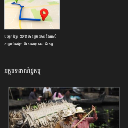
បច្ចេកវិទ្យា GPS មានប្រយោជន៍ណាស់
សម្រាប់សង្គម ពិសេសម្ចាស់អាជីវកម្ម
អត្ថបទពាណិជ្ជកម្ម