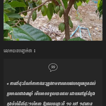
លោកបានបញ្ជាក់ថា ៖
« ការដាំដុះដំណាំកាកាវនេះត្រូវទាមទារពេលវេលាយូររហូតដល់
ប្រមាណជាង៣ឆ្នាំ ទើបអាចទទួលបានផល ដោយនៅឆ្នាំដំបូង
ក្នុងទំហំដីដាំដុះ១ហិកតា ឱ្យផលចន្លោះពី ១០ ទៅ ១៥តោន