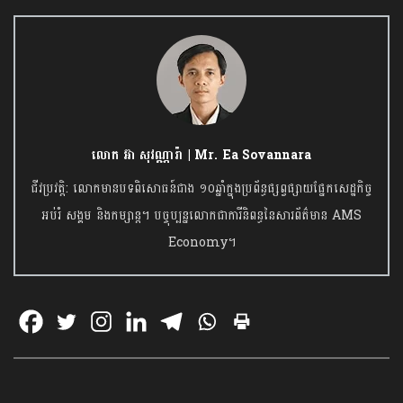
លោក អ៊ា សុវណ្ណារ៉ា | Mr. Ea Sovannara
ជីវប្រវត្តិ: លោកមានបទពិសោធន៍ជាង ១០ឆ្នាំក្នុងប្រព័ន្ធផ្សព្វផ្សាយផ្នែកសេដ្ឋកិច្ច
អប់រំ សង្គម និងកម្សាន្ត។ បច្ចុប្បន្នលោកជាការីនិពន្ធនៃសារព័ត៌មាន AMS
Economy។