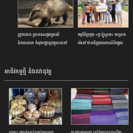
ជ្រូកពោន ប្រភេទសត្វកម្រលើ
កម្មវិធីប្រកួត «ផ្ទះខ្ញុំស្អាត» គម្រោង
ពិភពលោក កំពុងបង្ហាញវត្តមាននៅ
លំនៅឋានទីក្រុងរណបសិរីមង្គល
តំបន់ការពារធម្មជាតិកម្ពុជា
ក្រុមហ៊ុនវើលដ៏ប្រ៊ីដ ហូម រកឃើញ
ម្ចាស់ជ័យលាភី
អាជីវកម្មថ្មី និងនវានុវត្ត
សម្ភារៈចម្លាក់ស្ពាន់របស់អ្នកស្រុក
ការងារតម្បាញ នៅតែជាមុខរបរដ៏ល្អ