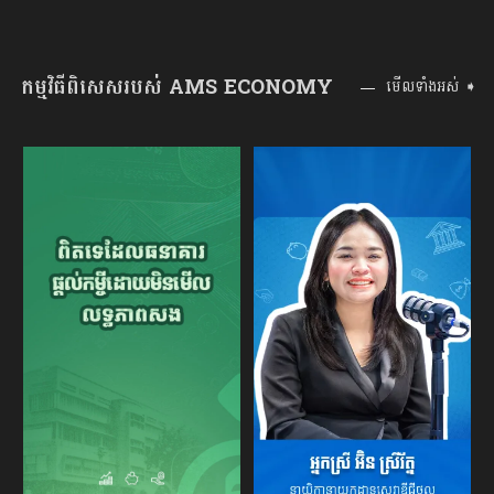
កម្មវិធីពិសេសរបស់ AMS ECONOMY
មើលទាំងអស់ ➧