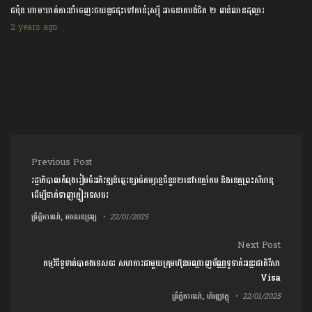
ជប៉ុន ហាមឃាត់ការនាំចេញរថយន្តជជុះទៅកាន់រុស្ស៊ី អាចខាតបង់ជិត ២ ពាន់លានដុល្លារ
2 years ago
Post navigation
Previous Post
រដ្ឋាភិបាល​កំពុង​រៀបចំអភិវឌ្ឍន៍​ឆ្នេរ​ខ្សាច់​កម្សាន្ត​ចំនួន​២​នៅ​ខេត្តកែប និង​ខេត្តព្រះសីហនុ
ដើម្បី​ទាក់​ទាញ​ភ្ញៀវ​ទេសចរ
ព្រឹត្តិការណ៍, អចលនទ្រព្យ
22/01/2025
Next Post
កម្មវិធីទូទាត់បាគងទេសចរ សហការជាមួយក្រុមហ៊ុនបណ្ដាញប័ណ្ណទូទាត់អន្តរជាតិវីសា
Visa
ព្រឹត្តិការណ៍, ហិរញ្ញវត្ថុ
22/01/2025