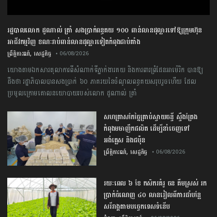
រដ្ឋបាលលោក ដូណាល់ ត្រាំ សងប្រាក់ពន្ធគយ ១០០ ពាន់លានដុល្លារទៅឱ្យក្រុមហ៊ុន
អាជីវកម្មវិញ ខណៈរាប់ពាន់លានដុល្លារទៀតកំពុងជាប់គាំង
,
ព្រឹត្តិការណ៍
សេដ្ឋកិច្ច
• 06/08/2026
យោងតាមឯកសារតុលាការពីសំណាក់ទីភ្នាក់ងារគយ និងការពារព្រំដែនអាម៉េរិក បានឱ្យ
ដឹងថា រដ្ឋាភិបាលបានសងប្រាក់ ៦០ ភាគរយនៃចំណូលពន្ធគយសរុបរួចហើយ ដែល
ប្រមូលក្រោមគោលនយោបាយរបស់លោក ដូណាល់ ត្រាំ
សហគ្រាសកែច្នៃគ្រាប់ស្វាយចន្ទី ស្ទឹងត្រែង
កំពុងមមាញឹកផលិត ដើម្បីនាំចេញទៅ
អង់គ្លេស និងជប៉ុន
,
ព្រឹត្តិការណ៍
សេដ្ឋកិច្ច
• 06/08/2026
រយៈពេល ៦ ខែ កសិករគំរូ ចន គឹមស្រស់ រក
ប្រាក់ចំណេញ ៤០ លានរៀលពីការដាំបន្លែ
សរីរាង្គតាមបច្ចេកទេសទំនើប