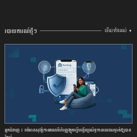
របាយការណ៍ថ្មីៗ
មើលទាំងអស់ ➧
អ្នកជំនាញ ៖ ចង់មានសុវត្ថិភាពគណនីហិរញ្ញវត្ថុគប្បីបង្កើនប្រសិទ្ធភាពលេខសម្ងាត់ឱ្យបាន