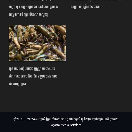
ពញាឮ ខេត្តកណ្តាល នៅតែបន្តមាន
សម្រាប់ស្ត្រីនៅទីជនបទ
តម្រូវការទីផ្សារមិនសាបសូន្យ
មុខរបរចិញ្ចឹមបង្កងអូស្ត្រាលីងាយៗ
ចំណាយពេលតិច តែទទួលបានផល
ចំណេញខ្ពស់
ឆ្នាំ2020 - 2024 © រក្សាសិទ្ធិគ្រប់យ៉ាងដោយ៖ អគ្គនាយកដ្ឋានវិទ្យុ និងទូរទស្សន៍អប្សរា | អភិវឌ្ឍដោយ
Apsara Media Services