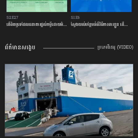
S2:E27
S1:E6
S
ម្ចីជាមួយធនាគារ
តើពិតឬទេដែលធនាគារផ្ដល់កម្ចីដោយមិនសិក្សាលើលទ្ធភាពសងត្រឡប់?
ស្វែងយល់បន្ថែមអំពីវិធីការពារខ្លួន ដើម្បីជៀសវាងពីការឆបោកតាមបច្ចេកវិទ្យាហិរញ្ញវត្ថុ!
ត
ព័ត៌មានសង្ខេប
ប្រភេទវីដេអូ (VIDEO)