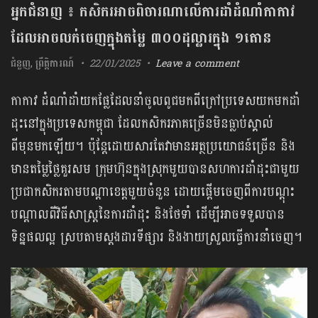
អ្នកជំនាញ ៖ កសិករអាចពិចារណាលើការដាំដំណាំកាកាវ
ដែលអាចលក់ចេញក្នុងតម្លៃ ៣០០ដុល្លារក្នុង ១តោន
ជំនួញ
,
ព្រឹត្តិការណ៍
22/01/2025
Leave a comment
កាកាវ ដំណាំដាំយកផ្លែដែលនាំចូលពូជមកពីក្រៅប្រទេសយកមកដាំ
ដុះនៅក្នុងប្រទេសកម្ពុជា ដែលកសិករភាគច្រើនមិនធ្លាប់ស្គាល់
ពីមុនមកឡើយ។ ប៉ុន្តែដោយសារតែវាមានអត្ថប្រយោជន៍ច្រើន និង
មានតម្លៃថ្លៃគួរសម ក្រុមហ៊ុនក្នុងស្រុកមួយបានសហការដាំដុះជាមួយ
ប្រជាកសិករតាមបណ្តាខេត្តមួយចំនួន ដោយផ្តើមចេញពីការបណ្តុះ
បណ្តាលពីវិធីសាស្ត្រនៃការដាំដុះ និងថែទាំ ដើម្បីអាចទទួលបាន
ទិន្នផលល្អ ស្របតាមស្ដងដារទីផ្សារ និងងាយស្រួលធ្វើការនាំចេញ។