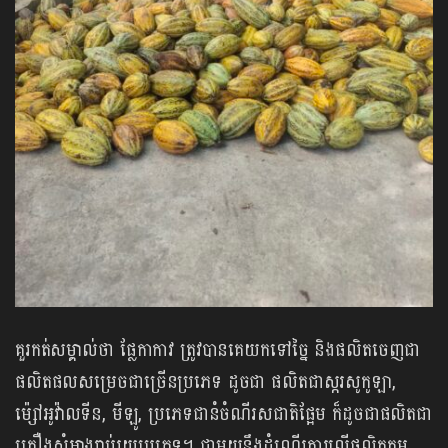
គួរកត់សម្គាល់ថា ផ្លែកាកាវ ត្រូវបានគេយកទៅច្នៃ និងផលិតចេញជា
ផលិតផលសម្រេចជាច្រើនប្រភេទ ដូចជា ផលិតជាស្ករសូកូឡា,
ម៉្សៅអូវ៉ាលទីន, មីឡូ, ប្រភេទជានំចំណីរសជាតិផ្អែម ក៏ដូចជាផលិតជា
គ្រឿងសំអាងរាប់រយប្រភេទ។ ជាមួយនឹងដំណើរការលើផលិតកម្ម