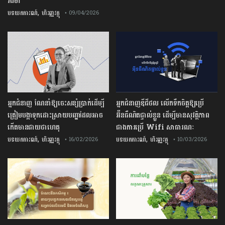
រឹងមាំ
,
បទយកការណ៍
ហិរញ្ញវត្ថុ
• 09/04/2026
អ្នកជំនាញ ណែនាំឱ្យចេះសន្សំប្រាក់ដើម្បី
អ្នកជំនាញឌីជីថល លើកទឹកចិត្តឱ្យប្រើ
ត្រៀមបង្កាទុកដោះស្រាយបញ្ហាដែលអាច
អ៊ីនធឺណិតផ្ទាល់ខ្លួន ដើម្បីមានសុវត្ថិភាព
កើតមានជាយថាហេតុ
ជាងការប្រើ Wifi​ សាធារណៈ
,
,
បទយកការណ៍
ហិរញ្ញវត្ថុ
បទយកការណ៍
ហិរញ្ញវត្ថុ
• 16/02/2026
• 10/03/2026