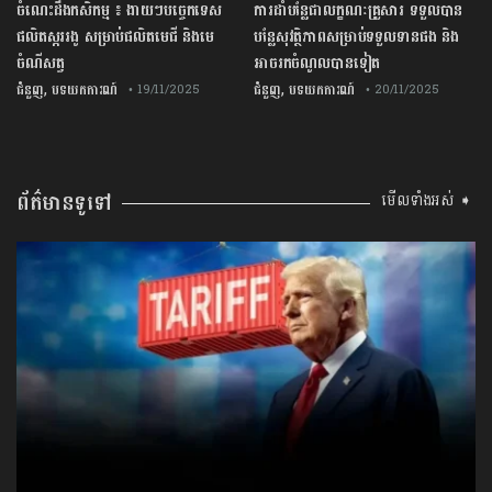
ចំណេះដឹងកសិកម្ម ៖ ងាយៗបច្ចេកទេស
ការដាំបន្លែជាលក្ខណៈគ្រួសារ ទទួលបាន
ផលិតស្កររងូ សម្រាប់ផលិតមេជី និងមេ
បន្លែសុវត្ថិភាពសម្រាប់ទទួលទានផង និង
ចំណីសត្វ
អាចរកចំណូលបានទៀត
,
,
ជំនួញ
បទយកការណ៍
ជំនួញ
បទយកការណ៍
• 19/11/2025
• 20/11/2025
ព័ត៌មានទូទៅ
មើលទាំងអស់ ➧