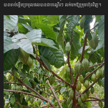
បានចាប់ផ្តើមប្រមូលផល​បានជាបណ្តើរៗ លក់មកឱ្យក្រុមហ៊ុនវិញ។