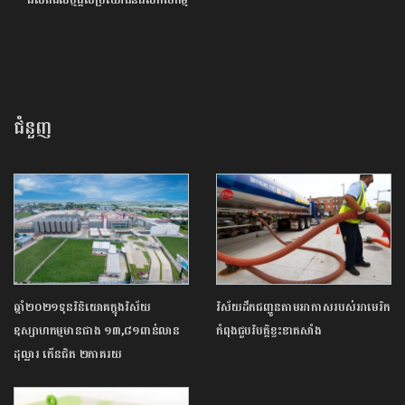
ផលិតផលថ្មីផ្ដល់ប្រយោជន៍ដល់កសិកម្ម
ជំនួញ
ឆ្នាំ២០២១ទុនវិនិយោគក្នុងវិស័យ
វិស័យដឹកជញ្ជូនតាមអាកាសរបស់អាមេរិក
ឧស្សាហកម្មមានជាង ១៣,៨១ពាន់លាន
កំពុងជួបវិបត្តិខ្វះខាតសាំង
ដុល្លារ កើនជិត ២ភាគរយ