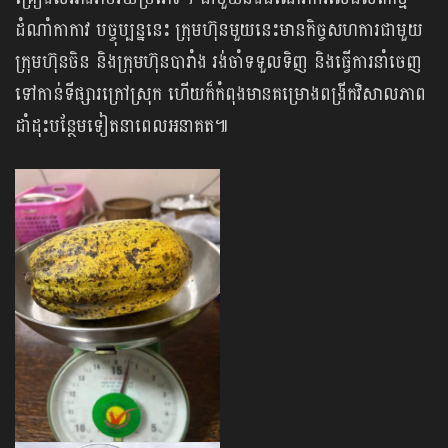
ដំណាំកាកាវ បច្ចុប្បន្ននេះ ក្រុមហ៊ុនមួយនេះមានកិច្ចសហការជាមួយ
ក្រុមហ៊ុនចិន និងក្រុមហ៊ុនបារាំង រង់ចាំទទួលទិញ និងធ្វើការនាំចេញ
ទៅកាន់ទីផ្សារក្រៅស្រុក ហើយក៏កំពុងមានគម្រោងពង្រីកវិសាលភាព
ដាំដុះបន្ថែមទៀតនាពេលអនាគត៕