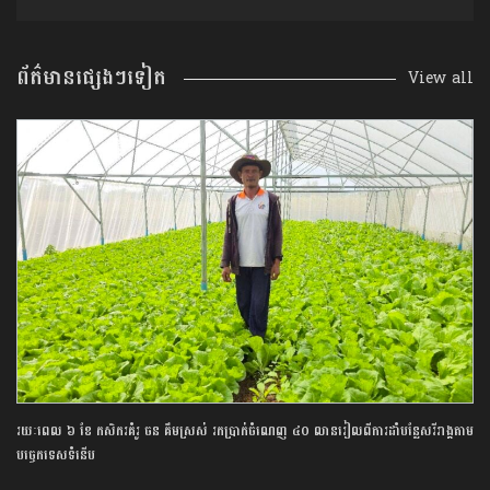
ព័ត៌មានផ្សេងៗទៀត
View all
រយៈពេល ៦ ខែ កសិករគំរូ ចន គឹមស្រស់ រកប្រាក់ចំណេញ ៤០ លានរៀលពីការដាំបន្លែសរីរាង្គតាម
បច្ចេកទេសទំនើប