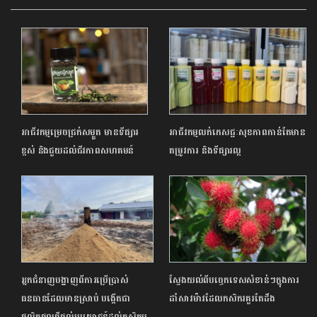
អាជីវកម្មម្រេចជ្រក់សម្ងួត មានទីផ្សារ
អាជីវកម្មលក់ភេសជ្ជៈសុខភាពកាន់តែមាន
ខ្ពស់ និងជួយដល់ជីវភាពសហគមន៍
តម្រូវការ និងទីផ្សារល្អ
អ្នកជំនាញបង្ហាញពីការប្រើប្រាស់
ស្វែងយល់ពីបច្ចេកទេសសំខាន់ៗក្នុងការ
ធនធានដែលមានស្រាប់ បង្កើតជា
ដាំសាវម៉ាវដែលកសិករគួរតែដឹង