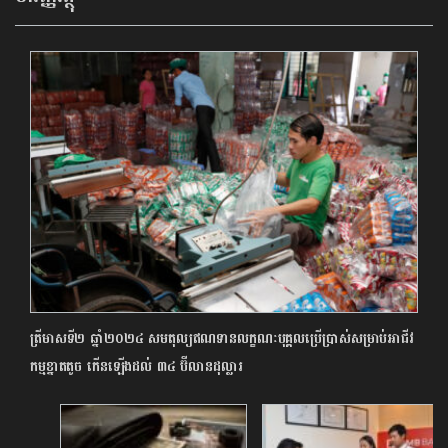
ត្រីមាសទី២ ឆ្នាំ២០២៤ សមតុល្យឥណទានលក្ខណៈបុគ្គលប្រើប្រាស់សម្រាប់អាជីវ
កម្មខ្នាតតូច កើនឡើងដល់ ៣៤ ប៊ីលានដុល្លារ