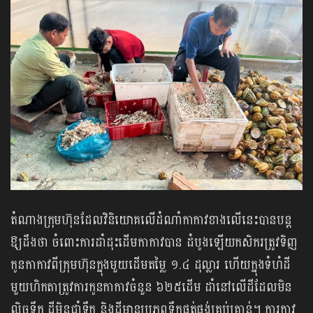
តំណាងក្រុមហ៊ុនដែលវិនិយោគលើដំណាំកាកាវខាងលើនេះបានបន្ត
ឱ្យដឹងថា ចំពោះការដាំដុះដើមកាកាវបាន ដំបូងឡើយកសិករត្រូវទិញ
កូនកាកាវពីក្រុមហ៊ុនក្នុងមួយដើមតម្លៃ ១.៤ ដុល្លារ ហើយក្នុងទំហំដី
មួយហិកតាត្រូវការកូនកាកាវចំនួន ៦២៥ដើម ដាំនៅលើដីដែលមិន
លិចទឹក ដីមិនជាំទឹក និងដីមានប្រភពទឹកផ្គត់ផ្គង់គ្រប់គ្រាន់។ ការកាវ