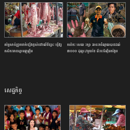
តម្លៃ​សាច់​ជ្រូក​ហក់​ឡើង​ខ្ពស់​នៅលើ​ទីផ្សារ​ ធ្វើឱ្យ​
កសិករ ​សេល ​រក្សា​ ​អាច​រក​ចំណូល​បាន​ដល់​ ​
កសិករ​មាន​ស្នាមញញឹម​
៣០០០​ ​ដុល្លារ​/​មួយ​ខែ ​ពីរបរ​ចិញ្ចឹម​កង្កែប
សេដ្ឋកិច្ច