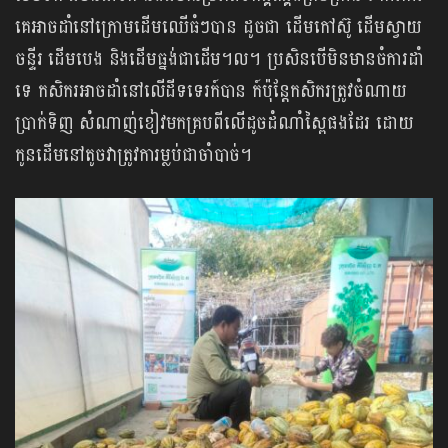
គេអាចដាំនៅក្រោមដើមឈើធំៗបាន ដូចជា ដើមកៅស៊ូ ដើមស្វាយ
ចន្ទីរ ដើមបេង និងដើមធ្នង់ជាដើម​។ល។ ប្រសិនបើមិនមានចំការដាំ
ទេ កសិករអាចដាំនៅលើដីទទេរក៍បាន ក៍ប៉ុន្តែកសិករត្រូវចំណាយ
ប្រាក់ទិញ សំណាញ់ខៀវមកគ្របពីលើដូចដំណាំស្ពៃផងដែរ ដោយ
កូនដើមនៅតូចវាត្រូវការម្លប់ជាចាំបាច់។