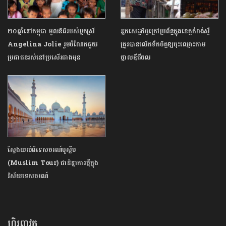
២០​ឆ្នាំនៅកម្ពុជា មូលនិធិរបស់អ្នកស្រី
អ្នកសេដ្ឋកិច្ចក្រៅប្រព័ន្ធក្នុងខេត្តកំពង់ស្ពឺ
Angelina Jolie រួមចំណែកជួយ
ត្រូវបានលើកទឹកចិត្តឱ្យចុះឈ្មោះតាម
ប្រជាជនរស់នៅប្រសើរ​ជាងមុន
ថ្នាលឌីជីថល
ស្វែងយល់ពីទេសចរណ៍មូស្លីម
(Muslim Tour) ជានិន្នាការថ្មីក្នុង
វិស័យទេសចរណ៍
ហិរញ្ញវត្ថុ