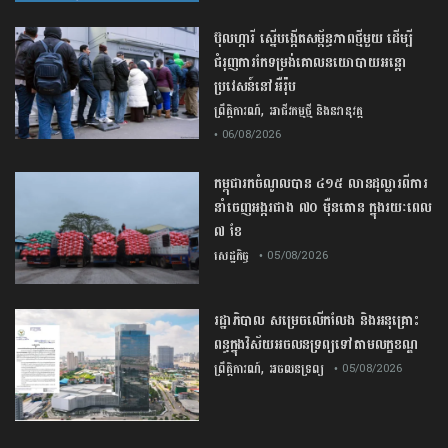
ប៊ុល​ហ្ការី ​ស្នើ​បង្កើត​សម្ព័ន្ធភាព​ថ្មី​មួយ ​ដើម្បី​
ជំរុញ​ការ​កែទម្រង់​គោលនយោបាយ​អន្តោ
ប្រវេសន៍​នៅអឺរ៉ុប​
,
ព្រឹត្តិការណ៍
អាជីវកម្មថ្មី និងនវានុវត្ត
• 06/08/2026
កម្ពុជារកចំណូលបាន ៤១៥ លានដុល្លារពីការ
នាំចេញអង្ករជាង ៧០ ម៉ឺនតោន ក្នុងរយៈពេល
៧ ខែ
សេដ្ឋកិច្ច
• 05/08/2026
រដ្ឋាភិបាល សម្រេច​លើកលែង និងអនុគ្រោះ
ពន្ធក្នុងវិស័យអចលនទ្រព្យ​ទៅតាមលក្ខខណ្ឌ
,
ព្រឹត្តិការណ៍
អចលនទ្រព្យ
• 05/08/2026