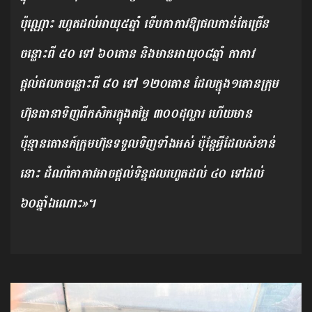
ប៉ុណ្ណោះ រហូតដល់អាយុ៥ឆ្នាំ ទើបកាកាវឱ្យផលកាន់តែច្រើន
ចន្លោះពី ៥០ ទៅ ៦០តោ​ន និងមានអាយុ០៨ឆ្នាំ កាកាវ
ផ្តល់ផលកចន្លោះពី ៨០ ទៅ ១២០តោន ដែលក្នុង១តោនក្រុម
ហ៊ុនធានាទិញពីកសិករក្នុងតម្លៃ ៣០០ដុល្លារ ហើយមាន
ប៉ុន្មានតោនក៍ក្រុមហ៊ុនទទួលទិញទាំងអស់ ប៉ុន្តែអ្វីដែលសំខាន់
នោះ ដំណាំកាកាវអាចផ្តល់ទិន្នផលរហូតដល់ ៤០ ទៅដល់
៦០ឆ្នាំឯណោះ»។