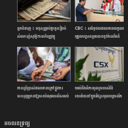
អ្នកជំនាញ ៖ មនុស្សគ្រប់គ្នាគួររៀបចំ
CBC ៖ សមិទ្ធផលឥណទានលក្ខណៈ
សំណាញ់សុវត្ថិភាពហិរញ្ញវត្ថុ
បុគ្គល​បន្តសម្រេចបាននូវ​កំណើន​ដ៏
ដើម្បីចៀសផុតពីវិបត្តិដែលមើលមិន
រឹងមាំ
ឃើញ
ការប្រើប្រាស់ឥណទានក្រៅផ្លូវការ
យល់ដឹងពីការចូលរួមរបស់វិនិ
អាចរុញច្រានឱ្យមានបំណុលលើសលប់
យោគិននៅក្នុងទីផ្សារមូលបត្រលើក
ដំបូង
អចលនទ្រព្យ