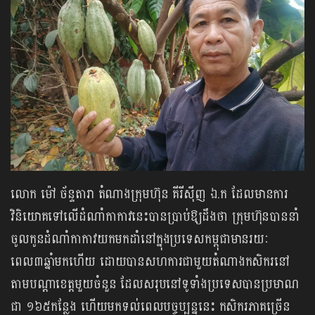
លោក ម៉ៅ ច័ន្ទតារា តំណាងក្រុមហ៊ុន គីរីស៊ីញ ឯ.ក ដែលមានការ
វិនិយោគទៅលើដំណាំកាកាវនេះបានប្រាប់ឱ្យដឹងថា ក្រុមហ៊ុនបាននាំ
ចូលកូនដំណាំកាកាវយកមកដាំនៅក្នុងប្រទេសកម្ពុជាមានរយៈ
ពេល៣ឆ្នាំមកហើយ ដោយបានសហការជាមួយតំណាងកសិករនៅ
តាមបណ្តាខេត្តមួយចំនួន ដែលសរុបនៅទូទាំងប្រទេស​បានប្រមាណ
ជា ១៦៥កន្លែង ហើយមកទល់ពេលបច្ចុប្បន្ននេះ កសិករភាគច្រើន