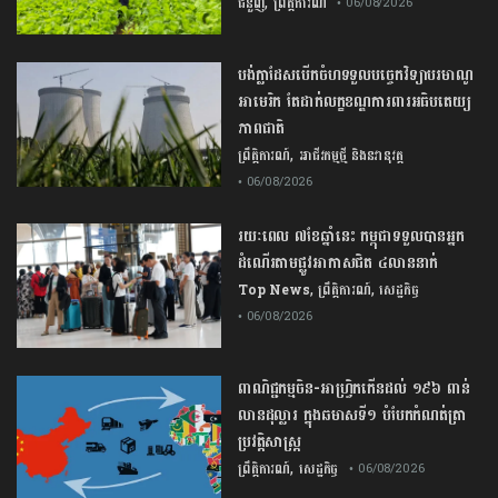
,
ជំនួញ
ព្រឹត្តិការណ៍
• 06/08/2026
បង់ក្លាដែស​បើកចំហ​ទទួល​បច្ចេកវិទ្យា​បរមាណូ​
អាមេរិក​ តែ​ដាក់​លក្ខខណ្ឌ​ការពារ​អធិបតេយ្យ
ភាព​ជាតិ​
,
ព្រឹត្តិការណ៍
អាជីវកម្មថ្មី និងនវានុវត្ត
• 06/08/2026
រយៈពេល ៧ខែឆ្នាំនេះ កម្ពុជាទទួលបានអ្នក
ដំណើរតាមផ្លូវអាកាសជិត ៤លាននាក់
,
,
Top News
ព្រឹត្តិការណ៍
សេដ្ឋកិច្ច
• 06/08/2026
ពាណិជ្ជកម្ម​ចិន​-​អាហ្វ្រិក​កើន​ដល់​ ​១៩៦​ ​ពាន់​
លាន​ដុល្លារ​ ក្នុង​ឆមាស​ទី​១​ ​បំបែក​កំណត់ត្រា​
ប្រវត្តិសាស្ត្រ​
,
ព្រឹត្តិការណ៍
សេដ្ឋកិច្ច
• 06/08/2026