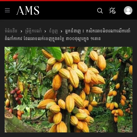
ព្រឹត្តិការណ៍
ជំនួញ
អ្នកជំនាញ ៖ កសិករអាចពិចារណាលើការដាំ
ដំណាំកាកាវ ដែលអាចលក់ចេញក្នុងតម្លៃ ៣០០ដុល្លារក្នុង ១តោន