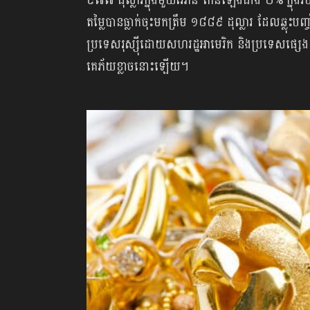
៩៧៧ ដុល្លារក្នុងមួយអោន កើនឡើងជាង ២% ក្នុងរយ
តម្លៃបានធ្លាក់ចុះមកត្រឹម ១៨៨៩ ដុល្លារ ដែលឆ្លុះ
ប្រទេសរុស្ស៊ីដោយសហរដ្ឋអាមេរិក និងប្រទេសផ្សេ
គេភ័យខ្លាចនោះឡើយ។