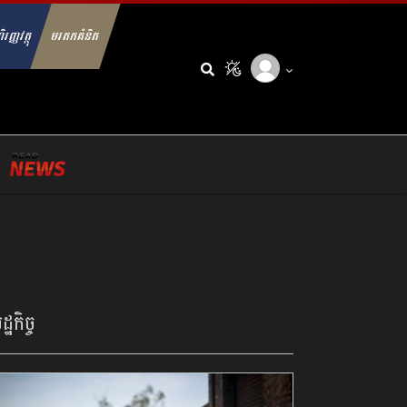
ិរញ្ញវត្ថុ
មរតកគំនិត
arch for:
្ឋកិច្ច