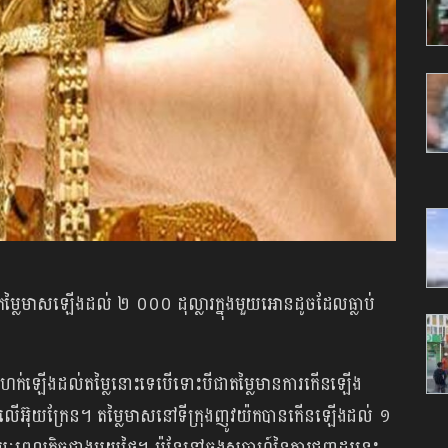
តម្លៃមាសឡើងដល់ ២ ០០០ ដុល្លារក្នុងមួយអោនដូចដែលធ្លាប់
ាន់ហក់ឡើងដល់តម្លៃនោះទេបើទោះបីជាតម្លៃមានការកើនឡើង
វាយលុកលើអ៊ុយក្រែន។ តម្លៃមាសនៅទីក្រុងញូវយ៉កបានកើនឡើងដល់ ១