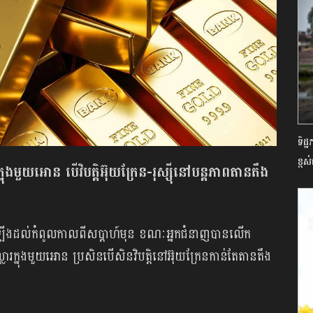
ទិដ
ខ្ព
មួយអោន បើវិបត្តិអ៊ុយក្រែន-រុស្ស៊ីនៅបន្តភាពតានតឹង
សកើនឡើងដល់កំពូលកាលពីសប្តាហ៍មុន ខណៈអ្នកជំនាញបានលើក
ក្នុងមួយអោន ប្រសិនបើសិនវិបត្តិនៅអ៊ុយក្រែនកាន់តែតានតឹង