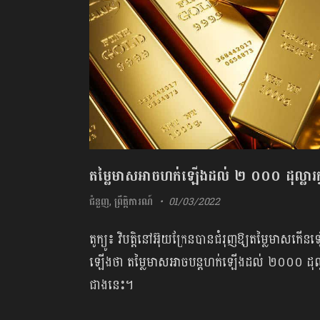
តម្លៃមាសអាចហក់ឡើងដល់ ២ ០០០ ដុល្លារក្នុង
ជំនួញ
,
ព្រឹត្តិការណ៍
01/03/2022
តូក្យូ៖ វិបត្តិនៅអ៊ុយក្រែនបានជំរុញឱ្យតម្លៃមា
ឡើងថា តម្លៃមាសអាចបន្តហក់ឡើងដល់ ២០០០ ដុល្លារ
ជាងនេះ។