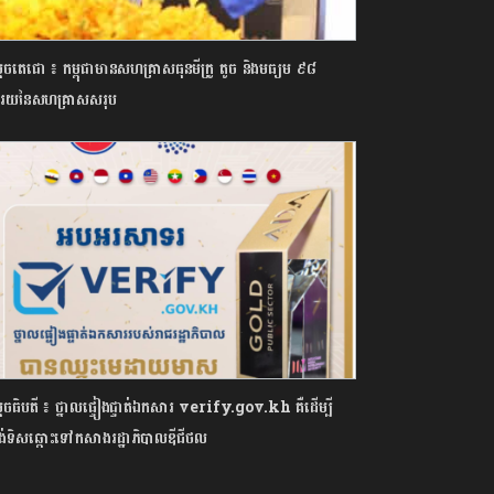
េចតេជោ ៖ កម្ពុជា​មាន​សហគ្រាស​ធុនមីក្រូ​ តូច​ និងមធ្យម​ ៩៨​
រយ​នៃសហគ្រាស​សរុប​
តេចធិបតី ៖ ថ្នាលផ្ទៀងផ្ទាត់ឯកសារ verify.gov.kh គឺដើម្បី
រង់ទិសឆ្ពោះទៅកសាងរដ្ឋាភិបាលឌីជីថល