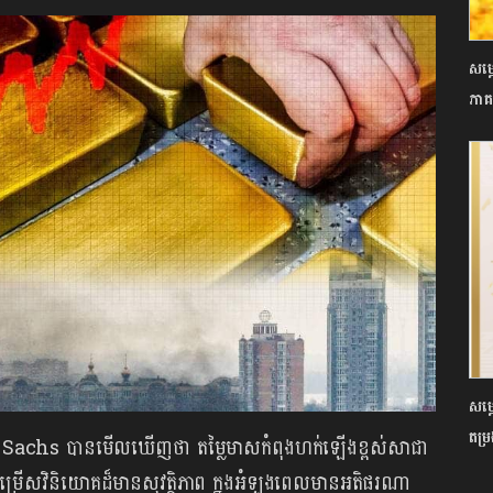
សម្ដ
ភាគ
សម្
តម្
 Sachs បានមើលឃើញថា តម្លៃមាសកំពុងហក់ឡើងខ្ពស់សាជា
ម្រើសវិនិយោគដ៏មានសុវត្ថិភាព ក្នុងអំឡុងពេលមានអតិផរណា