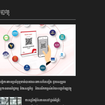
ញ្ញវត្ថុ
ិបត្តិការតាមប្រព័ន្ធទូទាត់បាគងមានការកើនឡើង ជួយសម្រួល
មភាពពាណិជ្ជកម្ម និងសេដ្ឋកិច្ច ​ និងលើកកម្ពស់បរិយាបន្នហិរញ្ញវត្ថុ
ការប្រើកម្ចីចំគោលដៅផ្តល់ពីគ្រឹះ