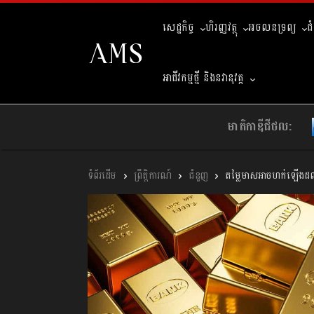
សេដ្ឋកិច្ច
ហិរញ្ញវត្ថុ
អចលនទ្រព្យ
ជ
អាជីវកម្មថ្មី និងនវានុវត្ត
មាតិកាឌីជីថល:
ព្រឹត្តិការណ៍
ជំនួញ
តម្លៃមាសអាចហក់ឡើងដល់ ២ 