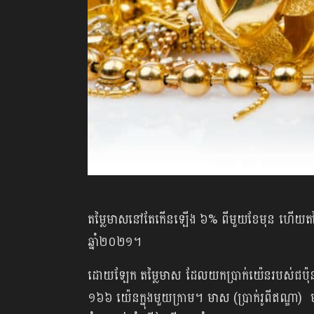
តម្លៃមាសនៅតែកើនឡើង ៦% ពីមួយខែមុន ហើយតម្លៃន
ឆ្នាំ២០២១។
ដោយឡែក តម្លៃមាស ដែលយកប្រាក់យ៉េនរបស់ជប៉ុនទ
១៦៦ យ៉េនក្នុងមួយក្រាម។ មាស (ប្រាក់រូពីឥណ្ឌា) 