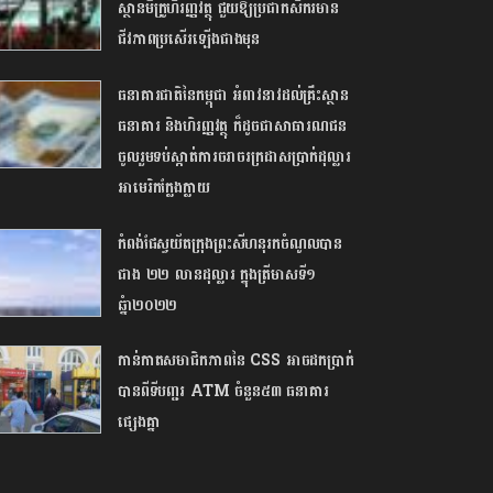
ស្ថានមីក្រូហិរញ្ញវត្ថុ ជួយឱ្យប្រជាកសិករមាន
ជីវភាពប្រសើរឡើងជាងមុន
ធនាគារជាតិនៃកម្ពុជា អំពាវនាវដល់គ្រឹះស្ថាន
ធនាគារ និងហិរញ្ញវត្ថុ ក៏ដូចជាសាធារណជន
ចូលរួមទប់ស្កាត់ការចរាចរក្រដាសប្រាក់ដុល្លារ
អាមេរិកក្លែងក្លាយ
កំពង់ផែស្វយ័តក្រុងព្រះសីហនុរកចំណូលបាន
ជាង ២២ លានដុល្លារ ក្នុងត្រីមាសទី១
ឆ្នំា២០២២
កាន់កាតសមាជិកភាពនៃ CSS អាចដកប្រាក់
បានពីទីបញ្ជរ ATM ចំនួន៥៣ ធនាគារ
ផ្សេងគ្នា