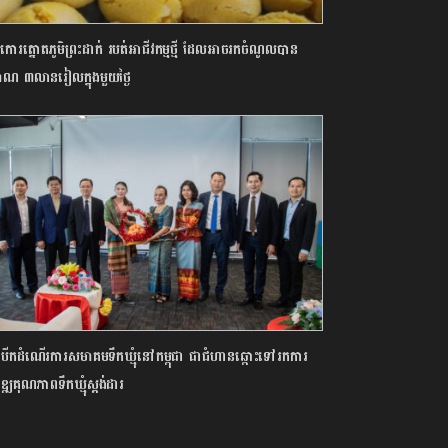
កោរត្នោតភូមិព្រះដាក់ របត់អាជីវកម្មថ្មី ដែលអាចរកចំណូលបាន
មាណ ៣លានរៀលក្នុងមួយថ្ងៃ
បើកដំណើរការសមាគមទឹកឃ្មុំនៅកម្ពុជា ជាជំហានឆ្ពោះទៅរកការ
ឌ្ឍគុណភាពទឹកឃ្មុំស្តង់ដារ