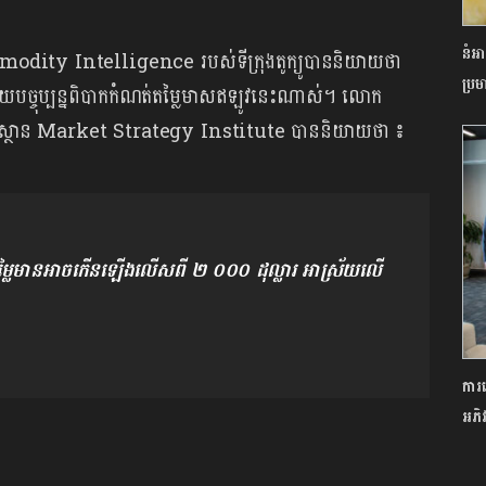
នំអា
dity Intelligence របស់ទីក្រុងតូក្យូបាននិយាយថា
ប្រ
ាយបច្ចុប្បន្នពិបាកកំណត់តម្លៃមាសឥឡូវនេះណាស់។ លោក
្យាស្ថាន Market Strategy Institute បាននិយាយថា ៖
្លៃមានអាចកើនឡើងលើសពី ២ ០០០ ដុល្លារ អាស្រ័យលើ
ការ
អភិវ