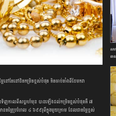
សហគ
ពាណិ
ៅតែនៅជិតកម្រិតខ្ពស់បំផុត គិតចាប់តាំងពីខែមករា
ិញកាលពីសប្តាហ៍មុន បានឡើងដល់កម្រិតខ្ពស់បំផុតគឺ ៧
មានតម្លៃប្រហែល ៤ ៦៩៩រូពីក្នុងមួយក្រាម ដែលជាតម្លៃខ្ពស់