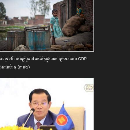
្ឋភាពទូទៅនៃភាពក្រីក្រនៅអាមេរិកក្នុងនាមជាប្រទេសមាន GDP
ស់ជាងគេបំផុត (ភាគ២)