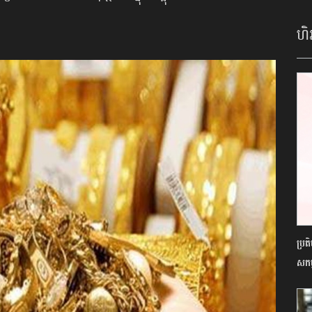
ហិរ
ប្រត
សកម្