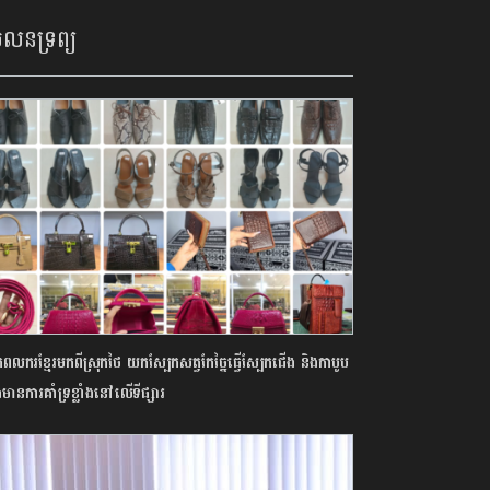
លនទ្រព្យ
ពលករខ្មែរមកពីស្រុកថៃ យកស្បែកសត្វកែច្នៃធ្វើស្បែកជើង និងកាបូប
ងមានការគាំទ្រខ្លាំងនៅលើទីផ្សារ