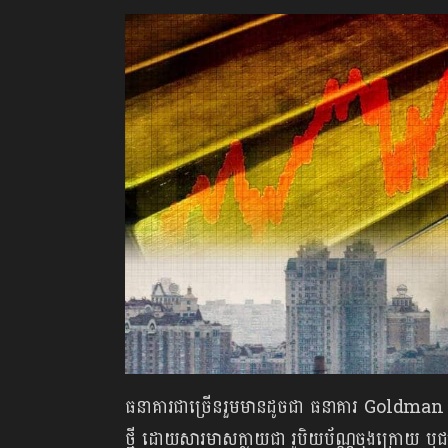
ធនាគារជាច្រើនរួមមានដូចជា ធនាគារ Goldman
ថ្មី ដោយសារមាសក្លាយជា រូបិយប័ណ្ណចុងក្រោយ ឬជ