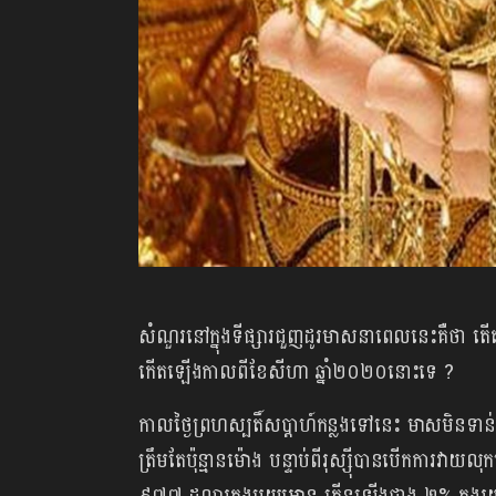
សំណួរនៅក្នុងទីផ្សារជួញដូរមាសនាពេលនេះគឺថា តើ
កើតឡើងកាលពីខែសីហា ឆ្នាំ២០២០នោះទេ ?
កាលថ្ងៃព្រហស្បតិ៍សប្ដាហ៍កន្លងទៅនេះ មាសមិនទ
ត្រឹមតែប៉ុន្មានម៉ោង បន្ទាប់ពីរុស្ស៊ីបានបើកការ