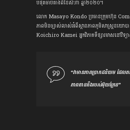
បំផុតចាប់តាំងពីខែសីហា ឆ្នាំ២០២០។
លោក Masayo Kondo ប្រធានក្រុមហ៊ុន Commo
ភាពមិនច្បាស់លាស់អំពីស្ថានភាពភូមិសាស្ត្រនយោប
Koichiro Kamei អ្នកវិភាគទីផ្សារមាសនៅវិទ
“វាមានភាពប្រាកដនិយម ដែលតម
ភាពតានតឹងរបស់អ៊ុយក្រែន”