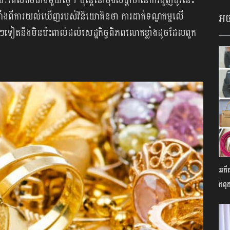
ៈពេលតិចជាងមួយថ្ងៃ។ ប៉ុន្តែនៅចុងសប្តាហ៍នៃការជួញដូរនេះ
បញ្ចាំងពីការយល់ឃើញរបស់វិនិយោគិនថា ការដាក់ទណ្ឌកម្មលើ
អច
ងៗទៀតនឹងមិនប៉ះពាល់ដល់សេដ្ឋកិច្ចពិភពលោកខ្លាំងដូចដែលពួក
អតីត
កំពុ