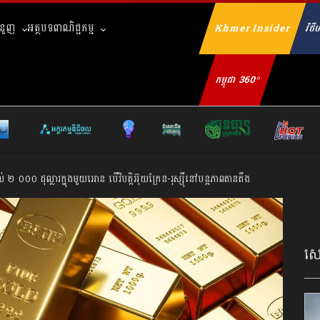
ំនួញ
អត្ថបទពាណិជ្ជកម្ម
Khmer Insider
វិថីហ
Se
កម្ពុជា 360°
០០០ ដុល្លារក្នុងមួយអោន បើវិបត្តិអ៊ុយក្រែន-រុស្ស៊ីនៅបន្តភាពតានតឹង
សេដ