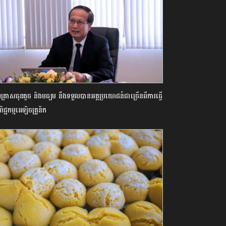
្រាសធុនតូច និងមធ្យម នឹងទទួលបានអត្ថប្រយោជន៍ជាច្រើនពីការធ្វើ
ជ្ជកម្មអេឡិចត្រូនិក