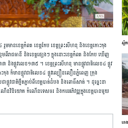
ស្ល
នួន​ ៤ រួមមាន​ខេត្ត​កំពត ខេត្ត​កែប ខេត្តព្រះសីហនុ និ​ង​ខេត្ត​​កោះកុង
ន្ថែម​ពីរាជធានី​ និង​ខេត្ត​ផ្សេងៗ ក្នុង​នោះ​​ខេត្តកំពត​ និងកែប ឃើញ​
​៣៣ និង​ផ្លូវលេខ​១៣៥ ។ ខេត្តព្រះសីហនុ មានផ្លូវជាតិលេខ​៤ ផ្លូវ
កុង ក៏មានផ្លូវជាតិលេខ​៤ ផ្លូវល្បឿនលឿនភ្នំពេញ ក្រុង
ូវ​ជាតិ​ថ្មី​​តភ្ជាប់ពីខេត្ត​បាត់ដំបង និងពោធិ៍សាត់ ។ ដូច្នេះ​នា
ើនវិនិយោគ​ កំណើនទេសចរ​ និង​ការ​អភិវឌ្ឍ​ក្នុង​ខេត្ត​បានមួយ
រោងច