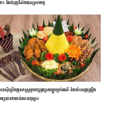
ងារ និងជំរុញវិស័យឧស្សាហកម្ម
ូនេស៊ីប្រើយុទ្ធសាស្ត្រមួយផ្សព្វផ្សាយម្ហូបប្រពៃណី និងនាំចេញគ្រឿង
ឲ្យបាន២ពាន់លានដុល្លារ