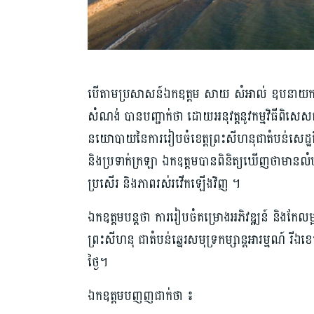
បើតាមប្រសាសន៍ឯកឧត្តម​ សាយ សំអាល់ ឧប​នាយករដ្ឋមន្ត្រី
សំណង់ បាន​បញ្ជាក់ថា​​ ដោយអនុវត្ត​នូវ​កម្មវិធីពិសេស​
នយោបាយ​នៃការ​រៀប​ចំ​ខេត្ត​ព្រះ​សីហនុ​ជា​តំបន់​សេដ
និងប្រទាក់​ក្រឡា ឯកឧត្តម​បានពិនិត្យ​ឃើញ​ថា​​មានលំហូរ​វ
ប្រសើរ និងភាពរស់​រវើក​ឡើងវិញ ។
ឯកឧត្តម​បន្តថា ការរៀបចំ​គម្រោងអភិវឌ្ឍន៍ និងកែលម្អ​
ព្រះសីហនុ ជា​តំបន់​​​ឆ្នេរ​សមុទ្រ​កម្សាន្ត​អារម្មណ៍ រី
ថ្ងៃ។
ឯកឧត្ត​ម​បញញជាក់ថា ៖