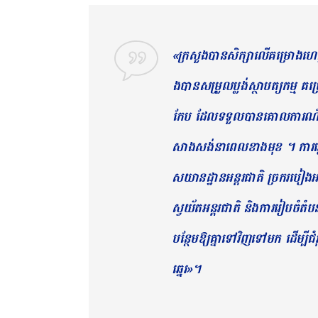
«ក្រសួ​ងបានសិក្សា​លើ​គម្រោង​ហេដ្ឋ
ងបានសម្រួល​ប្លង់​ស្ថាបត្យ​កម្ម​ គម្រ
កែប ដែលទទួលបានគោល​ការណ៍​អនុញ្ញាត
សាងសង់​នាពេលខាង​មុខ ។ ការរៀបចំហេ
ស​​​យាន​ដ្ឋាន​អ​ន្តរ​ជាតិ​ ច្រក​រប
ស្វយ័ត​អន្តរជាតិ និងការ​រៀ​បចំតំបន់​
បន្ថែមឱ្យ​គ្នា​ទៅវិញទៅមក ដើម្បីជំរ
ឆ្នេរ»។