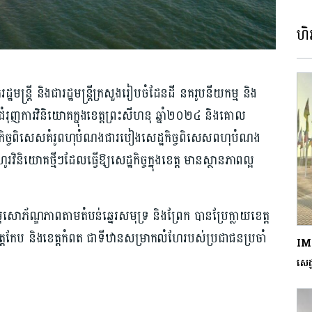
ហិរ
 និងជារដ្ឋមន្ត្រីក្រសួងរៀបចំដែនដី ន​គរូ​ប​នី​យ​ក​ម្ម ​​​និង
ជំរុញ​ការ​វិនិយោគ​ក្នុង​ខេត្តព្រះសីហនុ ឆ្នាំ២០២៤ និងគោល​
្ឋកិច្ចពិសេស​គំរូពហុបំណងជារបៀ​ងសេដ្ឋកិច្ច​ពិសេស​ពហុ​បំណង​
ិនិយោគ​ថ្មីៗ​ដែលធ្វើឱ្យ​សេដ្ឋកិច្ច​ក្នុង​ខេត្ត មានស្ថានភាព​ល្អ​
សោភ័ណ្ឌភាព​តាមតំបន់ឆ្នេរសមុទ្រ ​និងព្រែក បាន​ប្រែក្លាយខេត្ត​
ឯខេត្ត​កែប និងខេត្ត​កំពត​ ជាទីឋាន​សម្រាក​លំ​ហែ​របស់ប្រជាជន​ប្រចាំ​
IMF
សេដ្ឋ