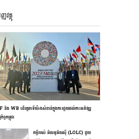
ញ្ញវត្ថុ
 និង WB ដើរតួនាទីយ៉ាងសំខាន់ក្នុងការជួយដល់ការអភិវឌ្ឍ
កិច្ចកម្ពុជា
កម្ចីរបស់ អិលអូអិលស៊ី (LOLC) ជួយ