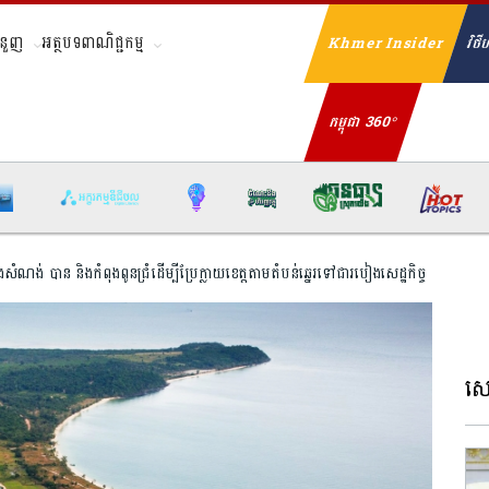
ំនួញ
អត្ថបទពាណិជ្ជកម្ម
Khmer Insider
វិថីហ
Se
កម្ពុជា 360°
ង់ បាន និងកំពុង​ពូនជ្រំដើម្បី​ប្រែក្លាយខេត្ត​តាមតំបន់​ឆ្នេរ​ទៅ​ជា​របៀង​សេដ្ឋកិច្ច​
សេដ