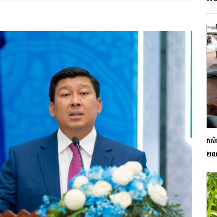
កសិក
២លា