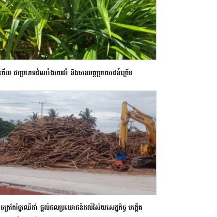
ឹកតើយ ជាប្រភេទដំណាំងាយដាំ និងមានអត្ថប្រយោជន៍ច្រើន
ក្រកែច្នៃឈើដាំ ផ្តល់ផលប្រយោជន៍ដល់វិស័យសេដ្ឋកិច្ច បង្កើត