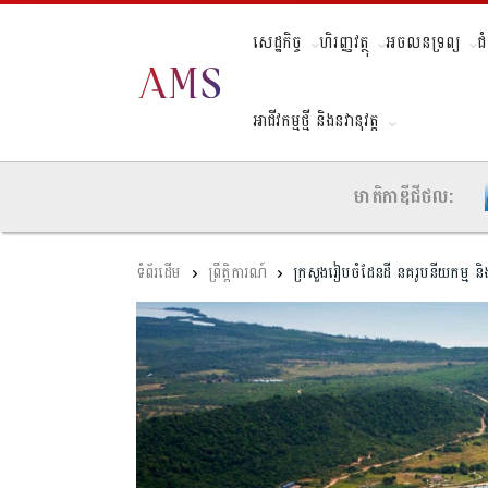
សេដ្ឋកិច្ច
ហិរញ្ញវត្ថុ
អចលនទ្រព្យ
ជ
អាជីវកម្មថ្មី និងនវានុវត្ត
មាតិកាឌីជីថល:
ព្រឹត្តិការណ៍
ក្រសួងរៀបចំដែនដី ​នគរូបនីយកម្ម និងសំណ