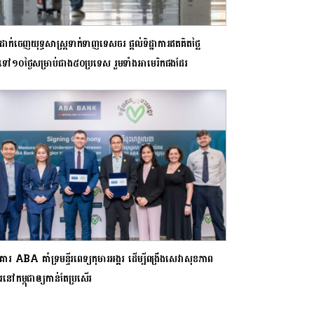
ដាក់ចេញយុទ្ធសាស្ត្រទាក់ទាញទេសចរ ផ្តល់ទិដ្ឋាការឥតគិតថ្លៃ
ទៅ១០ថ្ងៃសម្រាប់ជាង៥០ប្រទេស រួមទាំងអាមេរិកផងដែរ
ារ ABA គាំទ្រមន្ទីរពេទ្យកុមារអង្គរ ដើម្បីពង្រឹងសេវាសុខភាព
រនៅកម្ពុជាឲ្យកាន់តែប្រសើរ