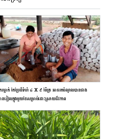
រម្នាក់ កែប្រែដីទំហំ ៤ X ៩ ម៉ែត្រ អាច​រកចំណូលបាន​ជាង ​
នរៀលក្នុងមួយខែ​សម្រាប់ដោះស្រាយ​ជីវភាព