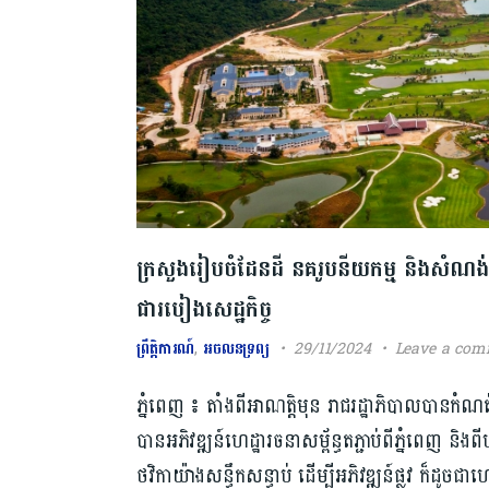
ក្រសួងរៀបចំដែនដី ​នគរូបនីយកម្ម និងសំណង់ បាន 
ជា​របៀង​សេដ្ឋកិច្ច​
ព្រឹត្តិការណ៍
,
អចលនទ្រព្យ
29/11/2024
Leave a co
ភ្នំពេញ ៖ តាំងពីអាណត្តិ​មុន រាជរដ្ឋាភិបាល​បាន​កំណ
បាន​អ​ភិ​​​វឌ្ឍន៍​ហេដ្ឋារចនាសម្ព័ន្ធ​តភ្ជាប់ពីភ្នំពេញ និង
ថវិកា​​យ៉ាងសន្ធឹកសន្ធាប់​​ ដើម្បីអភិវឌ្ឍន៍ផ្លូវ ក៏ដ