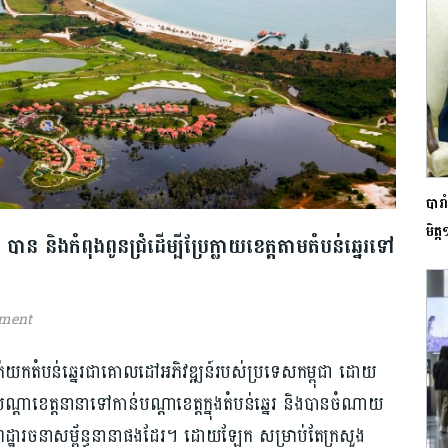
បារា
មិត្
និងកំពុង​ពូនជ្រំដើម្បី​ប្រែក្លាយខេត្ត​តាមតំបន់​ឆ្នេរ​ទៅ​
mment
ត់​យក​តំបន់​ឆ្នេរ​ជា​គោលដៅអភិវឌ្ឍន៍របស់ប្រទេស​កម្ពុជា ដោយ​
ពីបណ្ដាខេត្ត​នានាទៅកាន់​បណ្ដា​​​​ខេត្ត​ក្នុងតំបន់​ឆ្នេរ​ និ​ងបានចំណាយ
ូចជាហេដ្ឋារចនាសម្ព័ន្ធ​នានាផងដែរ។​ ដោយឡែក សម្រាប់តែក្រសួង​