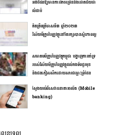
អតិថិជនឱ្យមានការរីកចម្រើននិងជោគជ័យជា
លំដាប់
គិតត្រឹមត្រីមាសទី៣ ឆ្នាំ២០២៣
វិស័យមីក្រូហិរញ្ញវត្ថុនៅតែរក្សាបានស្ថិរភាពល្អ
សមាគមមីក្រូហិរញ្ញវត្ថុកម្ពុជា បង្ហាញការគាំទ្រ
របស់វិស័យមីក្រូហិរញ្ញវត្ថុដល់កងទ័ពជួរមុខ
និងជនភៀសសឹកដោយសារជម្លោះព្រំដែន
ស្វែងយល់ពីសេវាធនាគារចល័ត (Mobile
banking)
លនទ្រព្យ