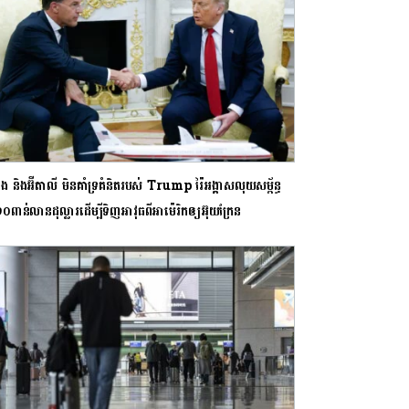
ំង និងអ៊ីតាលី មិនគាំទ្រគំនិតរបស់ Trump រ៉ៃអង្គាសលុយសម្ព័ន្ធ
ត១០ពាន់លានដុល្លារដើម្បីទិញអាវុធពីអាម៉េរិកឲ្យអ៊ុយក្រែន