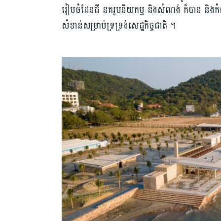
រៀបចំដែនដី ​​នគរូប​នីយកម្ម និងសំណង់​ ក៏​បាន​ និង​​កំព
សំខាន់​សម្រាប់​ទ្រទ្រង់សេដ្ឋកិច្ចជាតិ ។​