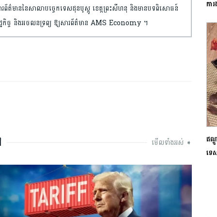
ការ
និងសារព័ត៌មាន​​នៃសាលា​បច្ចេកទេស​ដុន​បូស្កូ ខេត្តព្រះ​សីហនុ និងមានបទពិសោធន៍​
មាន​សេដ្ឋកិច្ច និងអចលនទ្រព្យ​ ឱ្យសារព័ត៌មាន AMS Economy ។​
ឥណ្ឌ
ៅ
មើលទាំងអស់ ➧
ទេស