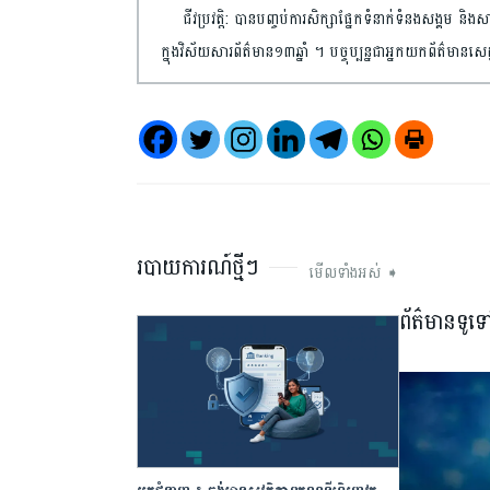
ជីវប្រវត្តិ: បានបញ្ចប់​ការ​សិក្សា​ផ្នែកទំនាក់ទំនង​សង្គម 
ក្នុងវិស័យ​សារព័ត៌មាន​១៣ឆ្នាំ ។ បច្ចុប្បន្នជា​អ្នកយកព័ត៌
របាយការណ៍ថ្មីៗ
មើលទាំងអស់ ➧
ព័ត៌មានទូទ