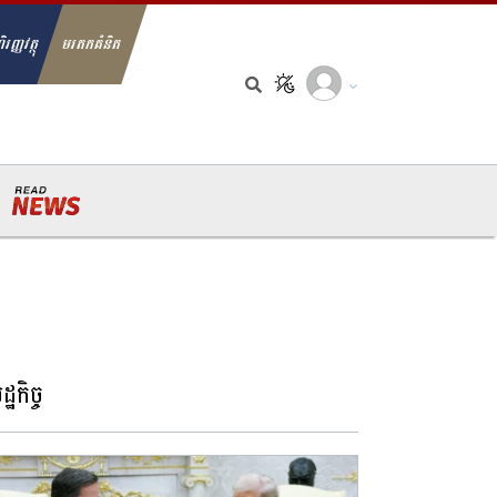
ិរញ្ញវត្ថុ
មរតកគំនិត
arch for:
្ឋកិច្ច