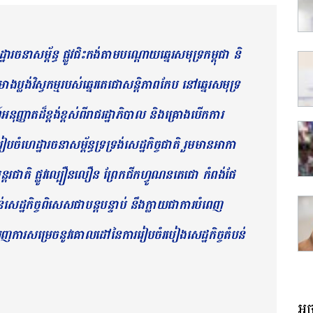
ារចនាសម្ព័ន្ធ ផ្លូវជិះកង់តាមបណ្ដោយឆ្នេរ​សមុទ្រ​កម្ពុជា និ​
ោ​ងប្លង់​វិស្វកម្ម​របស់​ឆ្នេរ​តេជោ​សន្តិភាព​កែប នៅឆ្នេរសមុទ្រ​
​ដ៏ខ្ពង់​ខ្ពស់​ពី​រាជ​រដ្ឋាភិបាល និងគ្រោង​បើក​ការ​
ដ្ឋារចនាសម្ព័ន្ធ​​ទ្រទ្រង់​សេដ្ឋកិច្ច​ជាតិ រួមមានអាកា​
ៀង​អន្តរជាតិ​ ផ្លូវ​ល្បឿនលឿន​ ព្រែកជីកហ្វូណន​តេជោ​ កំពង់ផែ
សេ​ដ្ឋ​​​កិច្ច​ពិសេស​ជា​បន្ត​បន្ទាប់ នឹងក្លាយជា​ការ​បំពេញ​
ុញការ​សម្រេច​នូវ​គោល​ដៅ​នៃការរៀប​ចំ​របៀង​​សេដ្ឋកិច្ច​តំបន់
អច