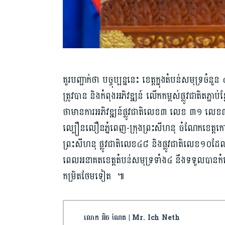
គួរ​បញ្ជាក់ថា បច្ចុប្បន្ននេះ ខេត្ត​​ក្នុង​តំបន់​សមុទ្រ​ចំ
ត្រូវបាន និងកំពុង​អភិវឌ្ឍន៍ លើកកម្ពស់​ផ្លូវជាតិ​តភ្ជាប់​
ថា​មាន​ការ​អភិ​វឌ្ឍន៍​ផ្លូវ​ជាតិ​លេខ​៣ លេខ ៣១ លេខ
ល្បឿនលឿន​ភ្នំពេញ-ក្រុងព្រះសីហនុ ចំ​ណែក​ខេត្តកោះ
ព្រះសីហនុ ផ្លូវជាតិលេខ​៤៨ និងផ្លូវជាតិលេខ​១០​ដែលជា​ផ្ល
ពេលអនាគត​ខេត្ត​តំបន់​សមុទ្រទាំង៤ នឹង​ទទួលបាន​កំណ
កម្រិតថែមទៀត ៕
លោក អ៊ិច ណែត | Mr. Ich Neth