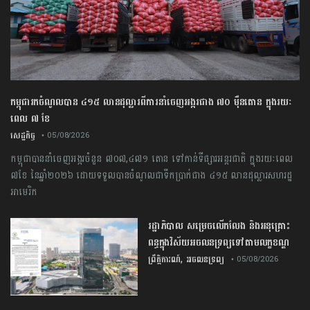
កម្ពុជារកចំណូលបាន ៤១៥ លានដុល្លារពីការនាំចេញអង្ករជាង ៧០ ម៉ឺនតោន ក្នុងរយៈ
ពេល ៧ ខែ
សេដ្ឋកិច្ច
• 05/08/2026
កម្ពុជា​បាន​នាំចេញ​អង្ករ​ចំនួន​ ​៧០៧,៤៧១​ ​តោន ​ទៅកាន់​ទីផ្សារ​អន្តរជាតិ​ ​ក្នុង​រយៈពេល​ ​
៧​ខែ ​នៃ​ឆ្នាំ​២០២៦​ ​ដោយ​ទទួលបាន​ចំណូល​ជា​ទឹកប្រាក់​ជាង​ ​៤១៥​ ​លាន​ដុល្លារ​សហរដ្ឋ​
អាមេរិក
រដ្ឋាភិបាល សម្រេច​លើកលែង និងអនុគ្រោះ
ពន្ធក្នុងវិស័យអចលនទ្រព្យ​ទៅតាមលក្ខខណ្ឌ
,
ព្រឹត្តិការណ៍
អចលនទ្រព្យ
• 05/08/2026