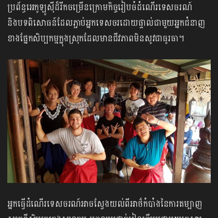
ប្រព័ន្ធអេកូឡូស៊ីដ៏រីកចម្រើនក្រោមកិច្ចរៀបចំដំណើរទេសចរណ៍
និងបទពិសោធន៍ដែលភ្ជាប់អ្នកទេសចរដោយផ្ទាល់ជាមួយអ្នកជំនាញ
ខាងផ្នែកសិប្បកម្មក្នុងស្រុកដែលមានជីវភាពមិនសូវជាធូរធា។
អ្នកធ្វើដំណើរទេសចរណ៍អាចស្វែងយល់ពីអាថ៌កំបាំងនៃការតម្បាញ