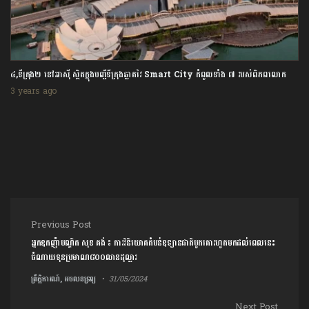
៤,ទីក្រុង២ នៅអាស៊ី ស្ថិតក្នុងបញ្ជីទីក្រុងឆ្លាតវៃ Smart City កំពូលទាំង ៧ របស់ពិភពលោក
3 years ago
Post navigation
Previous Post
អ្នកឧកញ៉ាបណ្ឌិត សុខ គង់ ៖ ការវិនិយោគតំបន់ឧទ្យានជាតិបូកគោរហូតមកដល់ពេលនេះ
ចំណាយទុនប្រមាណ៨០០លានដុល្លារ
ព្រឹត្តិការណ៍, អចលនទ្រព្យ
31/05/2024
Next Post