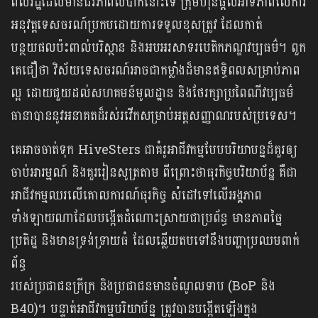
ពលរដ្ឋដែលមានជីវភាពលំបាកនោះទេ ក្រុមហ៊ុនផ្តល់អាទិភាពលើការ
អនុវត្តទេសចរណ៍ប្រកបដោយការទទួលខុសត្រូវ ដែលកាត់
បន្ថយផលប៉ះពាល់បរិស្ថាន និងអបអរសាទរបេតិកភណ្ឌវប្បធម៌។ ពួក
គេជឿថា វិស័យទេសចរណ៍អាចជាកម្លាំងដ៏មានឥទ្ធិពលសម្រាប់ភាព
ល្អ ដោយជួយដល់សហគមន៍មូលដ្ឋាន និងថែរក្សាប្រពៃណីវប្បធម៌
ធានាបាននូវអនាគតដ៏រស់រវើកសម្រាប់អត្តសញ្ញាណរបស់ប្រទេស។
គេអាចចាត់ទុក HiveSters ជាគំរូអាជីវកម្មបែបបរិយាបន្នដ៏គួរឲ្យ
ចាប់អារម្មណ៍ និងគួររៀនសូត្រតាម ពីព្រោះថាធុរកិច្ចបរិយាប័ន្ន គឺជា
អាជីវកម្មឈរលើគោលការណ៍ធុរកិច្ច សំដៅទៅលើអង្គភាព
ទាំងឡាយណាដែលបង្កើតដំណោះស្រាយជាប្រព័ន្ធ មានភាពច្នៃ
ប្រតិដ្ឋ និងមានទ្រង់ទ្រាយធំ ដែលឆ្លើយតបទៅនឹងបញ្ហាប្រឈមពាក់
ព័ន្ធ
របស់ប្រជាជនក្រីក្រ និងប្រជាជនមានចំណូលទាប (BoP និង
B40)។ បន្ទាត់អាជីវកម្មបរិយាប័ន្ន ត្រូវបានបង្កើតឡើងក្នុង