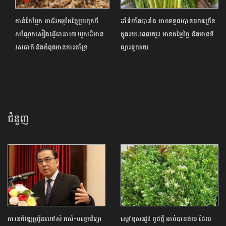
កាន់តែប្លែក អាជីវកម្មកែច្នៃប្រហុកពី
ដាំទំពាំងបារាំង អាចទទួលបានផលច្រើន
សណ្ដែកសៀងធ្វើជាអាហារបួសដ៏មាន
ក្នុងរយៈពេលយូរ មានតម្លៃថ្លៃ និងមានទី
រសជាតិ និងកំពុងមានការគាំទ្រ
ផ្សារទូលាយ
ជំនួញ
ការអភិវឌ្ឍហ្គ្រីនហៅស៍ កសិ-បច្ចេកវិទ្យា
ស្ដៅខុសរដូវ ពូជថ្មី ឆាប់បានផល ដែល