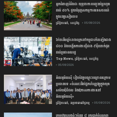
អ្នកជំនាញ​រំពឹង​ថា​ ​យុទ្ធនាការ​បញ្ចុះ​តម្លៃ​រហូត
ដល់​ ​៥០​% ​ជួយ​ជំរុញ​សកម្មភាព​ទេសចរណ៍​
ក្នុង​ខេត្ត​សៀមរាប​
,
ព្រឹត្តិការណ៍
សេដ្ឋកិច្ច
• 05/08/2026
៦ខែដើមឆ្នាំរោងចក្រនៅកម្ពុជាកើនឡើងជាង
៨០០ និងបង្កើតការងារថ្មីជាង ៩ម៉ឺននាក់ជូន
ដល់ប្រជាពលរដ្ឋ
,
,
Top News
ព្រឹត្តិការណ៍
សេដ្ឋកិច្ច
• 05/08/2026
អិលអូអិលស៊ី រៀបចំវគ្គបណ្តុះបណ្តាលក្រោម
ប្រធានបទ «ចំណេះដឹងផ្នែកហិរញ្ញវត្ថុក្នុងយុគ
សម័យឌីជីថល និងឱកាសការងារនៅ
អិលអូអិលស៊ី»
,
ព្រឹត្តិការណ៍
អត្ថបទពាណិជ្ជកម្ម
• 05/08/2026
ក្រុមហ៊ុនប្រេងធំៗចំនួន ៨ រកប្រាក់ចំណេញ