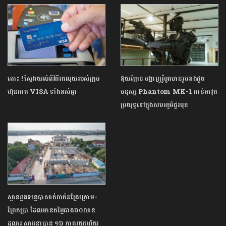
តោះ ! ស្វែងយល់ពីវិធីរកលុយរបស់ក្រុម
អ៊ុយក្រែន បង្ហាញរ៉ូបូតមានរូបរាងដូច
ហ៊ុនកាត VISA ទាំងអស់គ្នា
មនុស្ស Phantom MK-1 កាន់អាវុធ
ប្រយុទ្ធនៅក្នុងសមរភូមិជួរមុខ
ស្ពានឆ្លងទន្លេបាសាក់ចាក់អង្រែក្រោម-
ព្រែកប្រា ដែលមានតម្លៃជាង៦០លាន
ដុល្លារ ស្ថាបនាបាន ១៦ ភាគរយហើយ