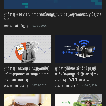
អ្នកជំនាញ ៖ ចង់មានសុវត្ថិភាពគណនីហិរញ្ញវត្ថុគប្បីបង្កើនប្រសិទ្ធភាពលេខសម្ងាត់ឱ្យបាន
រឹងមាំ
,
បទយកការណ៍
ហិរញ្ញវត្ថុ
• 09/04/2026
អ្នកជំនាញ ណែនាំឱ្យចេះសន្សំប្រាក់ដើម្បី
អ្នកជំនាញឌីជីថល លើកទឹកចិត្តឱ្យប្រើ
ត្រៀមបង្កាទុកដោះស្រាយបញ្ហាដែលអាច
អ៊ីនធឺណិតផ្ទាល់ខ្លួន ដើម្បីមានសុវត្ថិភាព
កើតមានជាយថាហេតុ
ជាងការប្រើ Wifi​ សាធារណៈ
,
,
បទយកការណ៍
ហិរញ្ញវត្ថុ
បទយកការណ៍
ហិរញ្ញវត្ថុ
• 16/02/2026
• 10/03/2026