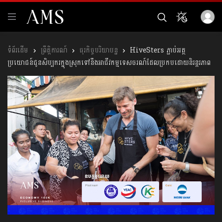
ព្រឹត្តិការណ៍
ធុរកិច្ចបរិយាបន្ន
HiveSters ភ្ជាប់អត្ថ
ប្រយោជន៍ជូនសិប្បករក្នុងស្រុកទៅនឹងអាជីវកម្មទេសចរណ៍ដែលប្រកបដោយនិរន្តរភាព