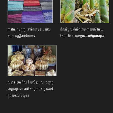
ការងារតម្បាញ នៅតែជាមុខរបរដ៏ល្អ
ដំណាំឫស្សីទំពាំងផ្អែម ងាយដាំ ងាយ
សម្រាប់ស្ត្រីនៅទីជនបទ
ថែទាំ និងងាយទទួលបានទិន្នផលខ្ពស់
សម្ភារៈចម្លាក់ស្ពាន់របស់អ្នកស្រុកពញាឮ
ខេត្តកណ្តាល នៅតែបន្តមានតម្រូវការទី
ផ្សារមិនសាបសូន្យ