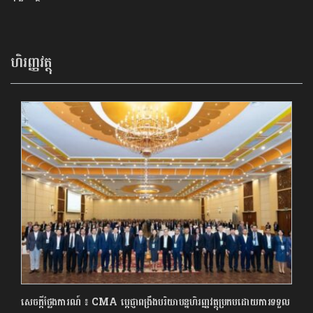
ហិរញ្ញវត្ថុ
សេចក្តីថ្លែងការណ៍ ៖ CMA ប្តេជ្ញាពង្រឹងបរិយាបន្នហិរញ្ញវត្ថុប្រកបដោយការទទួល