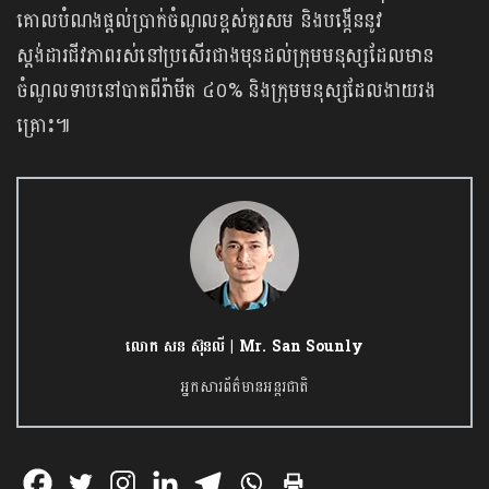
គោលបំណងផ្តល់ប្រាក់ចំណូលខ្ពស់គួរសម និងបង្កើននូវ
ស្តង់ដារជីវភាពរស់នៅប្រសើរជាងមុនដល់ក្រុមមនុស្សដែលមាន
ចំណូលទាបនៅបាតពីរ៉ាមីត ៤០% និងក្រុមមនុស្សដែលងាយរង
គ្រោះ៕
លោក សន ស៊ុនលី | Mr. San Sounly
អ្នកសារព័ត៌មានអន្តរជាតិ