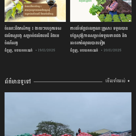
ចំណេះដឹងកសិកម្ម ៖ ងាយៗបច្ចេកទេស
ការដាំបន្លែជាលក្ខណៈគ្រួសារ ទទួលបាន
ផលិតស្កររងូ សម្រាប់ផលិតមេជី និងមេ
បន្លែសុវត្ថិភាពសម្រាប់ទទួលទានផង និង
ចំណីសត្វ
អាចរកចំណូលបានទៀត
,
,
ជំនួញ
បទយកការណ៍
ជំនួញ
បទយកការណ៍
• 19/11/2025
• 20/11/2025
ព័ត៌មានទូទៅ
មើលទាំងអស់ ➧