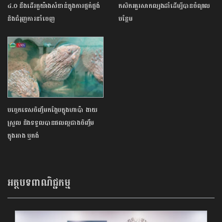
៤.០ នឹងដើរតួយ៉ាងសំខាន់ក្នុងការផ្គត់ផ្គង់
កសិករគួរសាកល្បងដាំដើម្បីបានចំណូល
និងជំរុញការនាំចេញ
បន្ថែម
បច្ចេកទេសចិញ្ចឹមកង្កែបក្នុងហាប៉ា ងាយ
ស្រួល និងទទួលបានផលល្អជាងចិញ្ចឹម
ក្នុងអាង ឬតង់
អត្ថបទពាណិជ្ជកម្ម