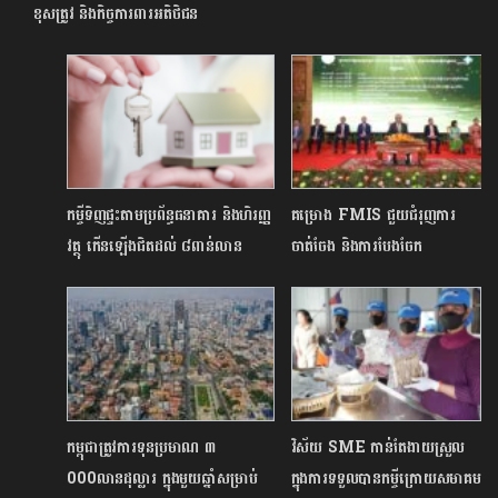
ខុសត្រូវ និងកិច្ចការពារអតិថិជន
កម្ចីទិញផ្ទះ​តាម​ប្រព័ន្ធធនាគារ​ និងហិរញ្ញ
គម្រោង FMIS ជួយជំរុញការ
វត្ថុ​ កើនឡើង​ជិតដល់ ៨​ពាន់​លាន
ចាត់ចែង និងការបែងចែក
ដុល្លារ​អាមេរិកនៅដំណាច់ឆ្នាំ២០២៤
ធនធានហិរញ្ញវត្ថុជាតិឱ្យកាន់តែមាន
តម្លាភាព គណនេយ្យភាព និង
ប្រសិទ្ធភាព
កម្ពុជាត្រូវការទុនប្រមាណ ៣
វិស័យ SME កាន់តែងាយស្រួល
000លានដុល្លារ ក្នុងមួយឆ្នាំសម្រាប់
ក្នុងការទទួលបានកម្ចីក្រោយសមាគម