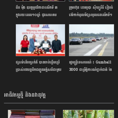
ជីប ម៉ុង ឧបត្ថម្ភថវិកាជាលើកទី ៣
ក្រុមហ៊ុន ខេមបូឌា ស៊ីឃ្យួរឹធី រៀបចំ
ក្នុងរយៈពេល១០ឆ្នាំ ជូនសមាគម
វេទិកាកំពូលទីផ្សារមូលធនលើកទី១
សិល្បករខ្មែរ ជំរុញការអភិវឌ្ឍវិស័យ
សំដៅកៀរគរវិនិយោគិន បរទេសមក
សិល្បៈ និងលើកស្ទួយវប្បធម៌ជាតិ
កម្ពុជាបន្ថែម
ផ្សារទំនើបឡាក់គី បានចាប់ផ្ដើមប្រើ
រដ្ឋមន្ត្រីទេសចរណ៍ ៖ Gumball
ប្រាស់រថយន្តដឹកជញ្ជូនអគ្គិសនីជាមួយ
3000 ជាព្រឹត្តិការណ៍ថ្នាក់ជាតិ តែ
វិរៈ ប៊ុនថាំ
មិនចំណាយថវិកាជាតិនោះទេ
អាជីវកម្មថ្មី និងនវានុវត្ត