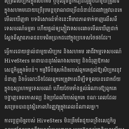
សូត្រពីសិប្បករក្នុងសហគម ឬចូលរួមថ្នាក់រៀនធ្វើម្ហូបជាមួយគ្រួសារ
ក្នុងសហគមដោយប្រើរូបមន្តបុរាណជាច្រើនជំនាន់ដែលវាត្រូវបានគេ
មើលឃើញថា បទពិសោធន៍ទាំងនេះគឺមានភាពទាក់ទាញលើសពី
ទេសចរណ៍ធម្មតា ហើយផ្តល់ឲ្យភ្ញៀវទេសចរអាចមើលឃើញជាក់
ស្តែងពីស្ថានភាពជនបទពិតប្រាកដនៅក្នុងប្រទេសថៃផងដែរ។
ធ្វើការដោយផ្ទាល់ជាមួយសិប្បករ និងសហគម អាជីវកម្មទេសចរណ៍
HiveSters ធានាបាននូវសំណងសមរម្យ និងជំរុញឱកាស
សេដ្ឋកិច្ចក្នុងតំបន់។ កម្មវិធីបំផុសគំនិតរបស់ពួកគេផ្តល់ឱ្យសិប្បករនូវ
ជំនាញ និងចំណេះដឹងដែលពួកគេត្រូវការដើម្បីទទួលបានជោគជ័យ
ក្នុងឧស្សាហកម្មទេសចរណ៍ ហើយថែមទាំងផ្តល់អំណាចឱ្យពួកគេ
បង្ហាញទេពកោសល្យ និងប្រពៃណីរបស់ពួកគេ ខណៈពេលដែល
សម្រេចបាននូវស្ថិរភាពហិរញ្ញវត្ថុក្នុងពេលដំណាលគ្នា។
ការប្តេជ្ញាចិត្តរបស់ HiveSters មិនត្រឹមតែជួយពង្រឹងសេដ្ឋកិច្ច