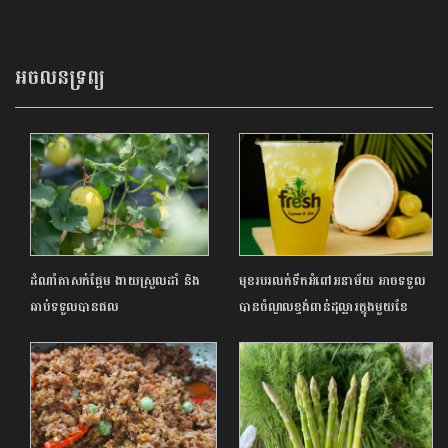
កម្មវិធីវិនិយោគសាធារណៈ ៣ឆ្នាំរំកិល
ចំនួន៣សហការគ្នាជួយសម្រួល
អចលនទ្រព្យ
ដំណាំតាសក់ផ្អែម ងាយស្រួលដាំ និង
មុខរបរលក់ទឹកអំពៅអនាម័យ អាចទទួល
ឆាប់ទទួលបានផល
បានចំណូលខ្ទង់ពាន់ដុល្លារក្នុងមួយខែ