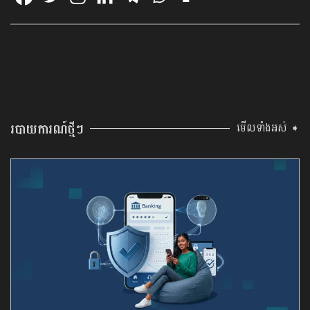
របាយការណ៍ថ្មីៗ
មើលទាំងអស់ ➧