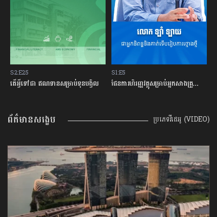
S2:E25
S1:E5
S
្លះ មុនសម្រេចចិត្តខ្ចីលុយនៅធនាគារ?
តើអ្វីទៅជា​ ឥណទានសម្រាប់ទុនបង្វិល
ផែនការហិរញ្ញវត្ថុសម្រាប់អ្នកសាងគ្រួសារថ្មីថ្មោង
ព័ត៌មានសង្ខេប
ប្រភេទវីដេអូ (VIDEO)