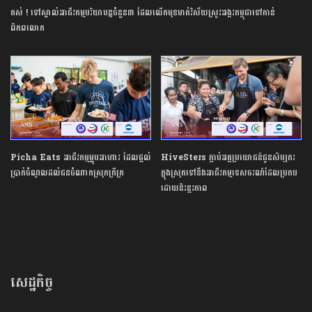
តស់ ! ទៅស្គាល់អាជីវកម្មបរិយាបន្នចំនួន៣ ដែលលើកមុខមាត់វិស័យស្រូវអង្ករកម្ពុជាទៅកាន់
ពិភពលោក
Picha Eats អាជីវកម្មម្ហុបអាហារ​ ដែលផ្តល់
HiveSters ភ្ជាប់អត្ថប្រយោជន៍ជូនសិប្បករ
ប្រាក់ចំណូលដល់ជនចំណាកស្រុកក្រីក្រ
ក្នុងស្រុកទៅនឹងអាជីវកម្មទេសចរណ៍ដែលប្រកប
ដោយនិរន្តរភាព
សេដ្ឋកិច្ច