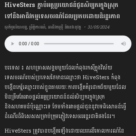
HiveSters ភ្ជាប់អត្ថប្រយោជន៍ជូនសិប្បករក្នុងស្រុក
ទៅនឹងអាជីវកម្មទេសចរណ៍ដែលប្រកបដោយនិរន្តរភាព
ធុរកិច្ចបរិយាបន្ន
,
ព្រឹត្តិការណ៍
,
អាជីវកម្មថ្មី និងនវានុវត្ត
31/05/2024
បរទេស ៖ សហគ្រាសសង្គមមួយដែលកំពុងរកស៊ីក្នុងវិស័យ
ទេសចរណ៍របស់ប្រទេសថៃមានឈ្មោះថា HiveSters កំពុង
បង្កើនកេរ្ត៍ឈ្មោះរបស់ខ្លួនតាមរយៈការបង្កើតគំរូជោគជ័យមួយដែល
មិនត្រឹមតែអាចផ្តល់អត្ថប្រយោជន៍ដល់សិប្បករក្នុងស្រុក
និងសហគមន៍ប៉ុណ្ណោះទេ ថែមទាំងអាចផ្តល់ជូននូវបទពិសោធន៍ធ្វើ
ដំណើរដ៏ពិសេសសម្រាប់ក្រុមភ្ញៀវទេសចរអន្តរជាតិផងដែរ។
HiveSters ត្រូវបានបង្កើតឡើងដោយឈរលើគោលការណ៍នៃ