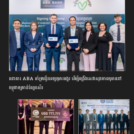
ធនាគារ ABA គាំទ្រមន្ទីរពេទ្យកុមារអង្គរ ដើម្បីពង្រឹងសេវាសុខភាពកុមារនៅ
កម្ពុជាឲ្យកាន់តែប្រសើរ