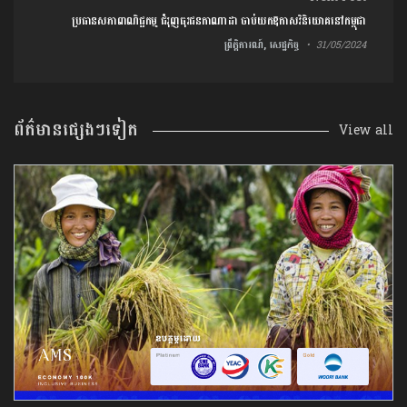
ប្រធានសភាពាណិជ្ជកម្ម ជំរុញធុរជនកាណាដា ចាប់យកឱកាសវិនិយោគនៅកម្ពុជា
ព្រឹត្តិការណ៍, សេដ្ឋកិច្ច
31/05/2024
ព័ត៌មានផ្សេងៗទៀត
View all