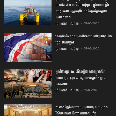
បានជិត ៩៣ ពាន់លានដុល្លារ ក្នុងពេលភ្លើង
សង្គ្រាមនៅមជ្ឈិមបូព៌ា និងវិបត្តិបម្រែបម្រួល
អាកាសធាតុ
,
ព្រឹត្តិការណ៍
សេដ្ឋកិច្ច
• 05/08/2026
សេដ្ឋកិច្ច​ថៃ​ រង​សម្ពាធ​ពី​ទេសចរណ៍​ធ្លាក់ចុះ​ និង​
ថ្លៃ​ថាមពល​ខ្ពស់​
,
ព្រឹត្តិការណ៍
សេដ្ឋកិច្ច
• 05/08/2026
​អ្នកជំនាញ​៖ ​ការ​កើនឡើង​រោងចក្រ​ផលិត​
អាហារ​ក្នុង​ស្រុក​ ​អាច​ជួយ​​ទប់ស្កាត់​សម្ពាធ​
អតិផរណា
,
ព្រឹត្តិការណ៍
សេដ្ឋកិច្ច
• 05/08/2026
ការ​អភិវឌ្ឍ​វិស័យ​បរធន​បាលកិច្ច ​ជួយ​ពង្រឹង​
វិស័យ​ឯកជន ​និង​ភាព​ធន់​សេដ្ឋកិច្ច​