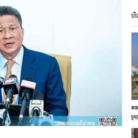
ហិរ
NBC 
ប្តូរប