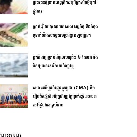
ប្រជាជនឱ្យងាកចេញពីការប្រើប្រាស់កម្ចីក្រៅ
ផ្លូវការ
ប្រាក់រៀល បានជួយកសាងសេដ្ឋកិច្ច និងកំពុង
ទូទាត់យ៉ាងសកម្មតាមប្រព័ន្ធអេឡិចត្រូនិក
អ្នកជំនាញប្រាប់ពីមូលហេតុធំៗ ៦ ដែលរារាំង
មិនឱ្យមានសេរីភាពហិរញ្ញវត្ថុ
សមាគមមីក្រូហិរញ្ញវត្ថុកម្ពុជា (CMA) នឹង
រៀបចំសន្និសីទមីក្រូហិរញ្ញវត្ថុប្រចាំឆ្នាំ២០២៣
នៅថ្ងៃចុងសប្ដាហ៍នេះ
លនទ្រព្យ