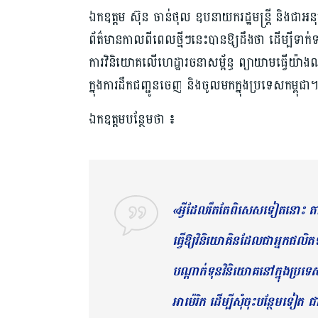
ឯកឧត្តម ​ស៊ុន ចាន់​ថុល ឧបនាយករដ្ឋមន្ត្រី​ និងជាអនុប្រធ
ព័ត៌មានកាលពីពេលថ្មីៗនេះ​បានឱ្យដឹងថា ដើម្បីទាក់ទា
ការ​វិនិយោគ​លើ​ហេដ្ឋារចនាសម្ព័ន្ធ ព្យាយាម​ធ្វើ​យ៉ាង
ក្នុងការដឹកជញ្ជូន​ចេញ និងចូល​មកក្នុងប្រទេស​កម្ពុជា
ឯកឧត្តម​បន្ថែមថា ៖
«អ្វីដែលរឹតតែពិសេស​ទៀត​នោះ តា
ធ្វើឱ្យ​វិនិយោគិនដែលជាអ្នកផលិ
បណ្ដាក់ទុនវិនិយោគ​នៅក្នុង​ប្រទេ
អាម៉េរិក ដើម្បីសុំ​ចុះបន្ថែមទៀត​