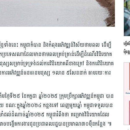
ហ្វ
ធទាំង​នេះ កម្ពុជាក៏បាន ​និង​កំពុងអភិវឌ្ឍន៍​វិស័យ​ថាមពល​ ដើម្បី
ប៉ុណ
ឹង​រក​ប្រទេស​ណាដែលមានថាមពល​គ្រប់គ្រាន់​ដើម្បីដំណើរវិនិយោគ​
្ស​សម្រាប់​ទ្រទ្រង់​ដល់​ការ​វិនិយោគពីខាងក្រៅ ​និងការ​វិនិយោគ
ែនការ​អភិវឌ្ឍន៍ធនធានមនុស្ស​ ១លាន ​៥សែន​នាក់ តាមរយៈការ​
្ងៃទី២៥ ខែ​កក្កដា ឆ្នាំ២០២៥ ក្រុមប្រឹក្សាអភិវឌ្ឍន៍​កម្ពុជា បាន
​ ខណៈក្នុងឆ្នាំ២០២៤ កន្លងទៅ ពេញមួយឆ្នាំ កម្ពុជា​ទទួលបាន
រាំដល់ដំណាច់​ឆ្នាំ​២០២៥ កម្ពុជា​រំពឹងថា​ គម្រោង​វិនិយោគដែល
បង្កើតការងារ​ជូន​ប្រជាពលរដ្ឋ​បានប្រមាណ៣០​ម៉ឺនកន្លែង ៕