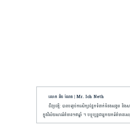
លោក អ៊ិច ណែត | Mr. Ich Neth
ជីវប្រវត្តិ: បានបញ្ចប់​ការ​សិក្សា​ផ្នែកទំនាក់ទំនង​សង្គម 
ក្នុងវិស័យ​សារព័ត៌មាន​១៣ឆ្នាំ ។ បច្ចុប្បន្នជា​អ្នកយកព័ត៌