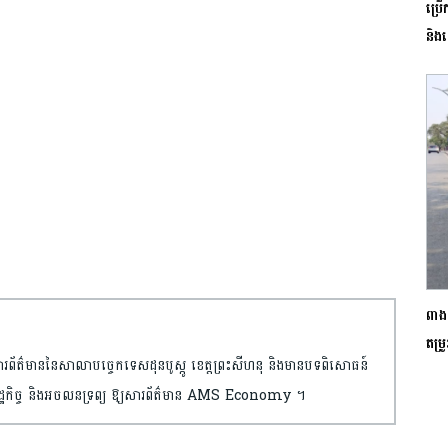
ប្រ
និង
ពាងទ
តម្រ
និងសារព័ត៌មាន​​នៃសាលា​បច្ចេកទេស​ដុន​បូស្កូ ខេត្តព្រះ​សីហនុ និងមានបទពិសោធន៍​
មាន​សេដ្ឋកិច្ច និងអចលនទ្រព្យ​ ឱ្យសារព័ត៌មាន AMS Economy ។​