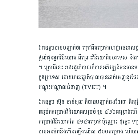
ឯកឧត្តម​បានបញ្ជាក់ថា ​ក្រៅពីគម្រោងហេដ្ឋារចនាសម្ព័ន្
ផ្ដល់ជូនអ្នកវិនិយោគ​ ពីព្រោះវិនិយោគិន​បរទេស​​​ ន
។ ក្រៅពីនេះ រាជរដ្ឋាភិបាល​ក៏បានអភិវឌ្ឍន៍ធនធានមនុស
ក្នុងប្រទេស​ ដោយរាជរដ្ឋាភិបាល​បានដាក់ចេញនូវ​ផ
បណ្ដុះបណ្ដាលជំនាញ (TVET) ។
ឯកឧត្តម ស៊ុន ចាន់ថុល​ ក៏បានបញ្ជាក់ផងដែរថា គិតត្រឹមថ
អនុម័ត​គម្រោ​ងវិនិយោគសរុប​ចំនួន ៤២៦គម្រោង​ហើយ
គម្រោង​វិនិយោគតែ ៤១៤​គម្រោង​ប៉ុណ្ណោះ ដូច្នេះ ទម្
បានអនុម័ត​នឹ​ងកើនឡើងលើស​ ៥០០​គម្រោង​ ហើយអាច​