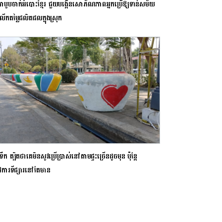
ើកាបូបចាក់អំបោះខ្មែរ ជួយបង្កើនសោភ័ណភាពអ្នកប្រើឱ្យទាន់សម័យ
លើកតម្លៃផលិតផលក្នុងស្រុក
ឹក ត្បិតថាគេមិនសូវប្រើប្រាស់នៅតាមផ្ទះច្រើនដូចមុន ប៉ុន្តែ
ូវការទីផ្សារនៅតែមាន