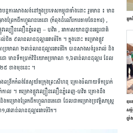
្តការ​សាងសង់​នៅក្នុងប្រទេស​កម្ពុជា​ទាំងនោះ រួមមាន​ ៖ ​មាន
អ្ន
្រោង​ព្រែកជីក​ហ្វូណន​តេជោ (កំពុងដំណើរការតាមផែនការ) ,
ោង​ផ្លូវ​ល្បឿនលឿនភ្នំពេញ – បាវិត , អាកាស​យានដ្ឋានអន្តរជាតិ​
់ជិត ៩លានលានដុល្លារអាម៉េរិក​ ។ ក្នុងនោះ គម្រោង​ផ្លូវ
្រមាណ ២ពាន់លានដុល្លារអាម៉េរិក បាន​សាងសង់រួចរាល់​ និង
​តេជោ មានទឹកប្រាក់​វិនិយោគ​ប្រមាណ ១,៦ពាន់​លានដុល្លារ​ ដែល
ំ២០២៥ ខាងមុខនេះ ។
ង្រីកកំពង់ផែស្វយ័តក្រុងព្រះសីហនុ គ្រោងចំណាយទឹកប្រាក់​
កាល ។ គម្រោង​ផ្លូវ​ល្បឿនលឿន​ភ្នំ​ពេញ-បាវិត គ្រោងនឹង​
គម្រោង​ព្រែកជីក​ហ្វូណនតេជោ ដែលជាគម្រោង​ប្រវត្តិសាស្ត្រ​
ឧបន
១,៧​ពាន់លានដុល្លារអាម៉េរិក។​
សម្ព
ឆ្នាំ