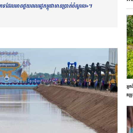
ភេទ​ដែលអាចជួយ​ពល​រដ្ឋ​​កម្ពុ​ជាមានប្រាក់ចំណូល»។
អ្នក
តម្រ