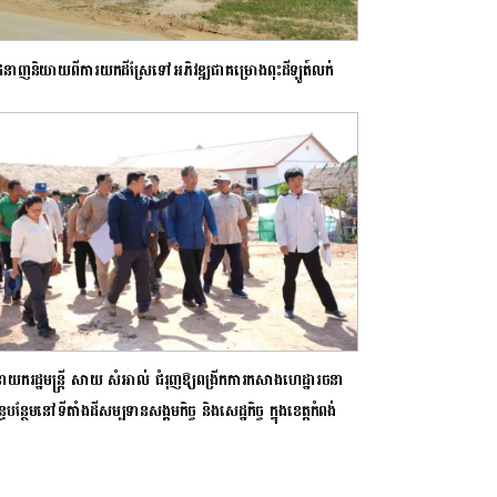
កជំនាញនិយាយពីការយកដីស្រែទៅអភិវឌ្ឍជាគម្រោងពុះដីឡូត៍លក់
ាយករដ្ឋមន្ត្រី​ សាយ សំអាល់ ជំរុញឱ្យពង្រីកការកសាងហេដ្ឋារចនា
័ន្ធបន្ថែមនៅទីតាំងដីសម្បទានសង្គមកិច្ច​ និងសេដ្ឋកិច្ច ក្នុងខេត្តកំពង់
ង