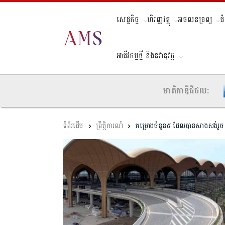
សេដ្ឋកិច្ច
ហិរញ្ញវត្ថុ
អចលនទ្រព្យ
ជ
អាជីវកម្មថ្មី និងនវានុវត្ត
មាតិកាឌីជីថល:
ព្រឹត្តិការណ៍
គម្រោងចំនួន៥ ​ដែលបានសាងសង់រួច និ