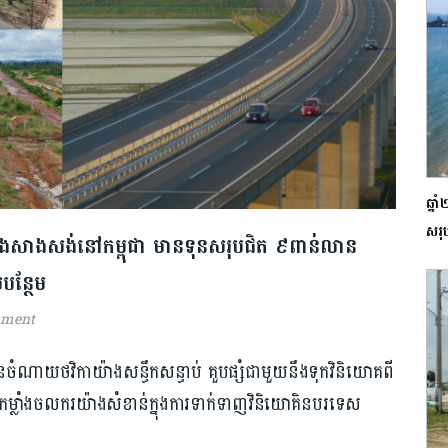
ឆ្នា
សរុ
ងសាងសង់​នៅកម្ពុជា មានទុនសរុបជិត ៩​ពាន់លាន
បន្ថែម​
mment
ានចំណាយថវិកាយ៉ាងសន្ធឹកសន្ធាប់ គួបផ្សំជាមួយនឹងទុកវិនិយោគ​ពី
កម្លាំងចលករយ៉ាងសំខាន់ក្នុងការ​ទាក់ទា​ញ​​វិនិយោគិន​បរទេស​