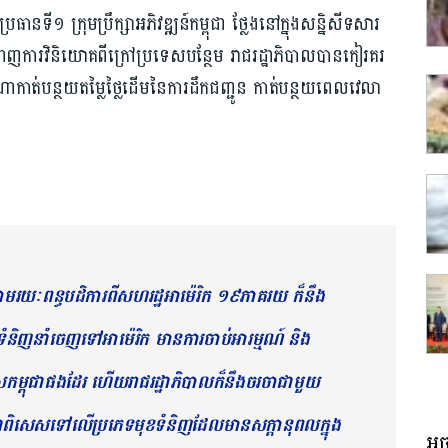
ាន​ទី១ ក្រុមប្រឹក្សាអភិវឌ្ឍន៍​កម្ពុជា​ ថ្លែង​នៅក្នុ​ងសន្និសីទសារ
ញ​ការ​វិនិយោគ​ពី​ក្រៅប្រទេស​បន្ថែម រាជរដ្ឋាភិបាល​បានកៀរគរ​
ណា​កាត់​បន្ថយតម្លៃថ្លៃដើម​នៃការ​ដឹកជញ្ជូន កាត់​បន្ថ​យ​ពេលវេលា
។
មរយៈពន្ធ​បដិការពីសហរដ្ឋអាម៉េរិក ១៩ភាគរយ ក៏​នឹង​
តទំនិញនាំចេញទៅអាម៉េរិក មានការចាប់អារម្មណ៍​ និង
ស​កម្ពុជា​ផងដែរ ហើយរាជរដ្ឋាភិបាល​ក៏នឹង​ចរចា​ជាមួយ
 ជាពិ​សេស​ទៅ​លើ​ប្រ​ភេទមុខ​ទំនិញដែល​មានសក្ដានុពល​ក្នុង
អច