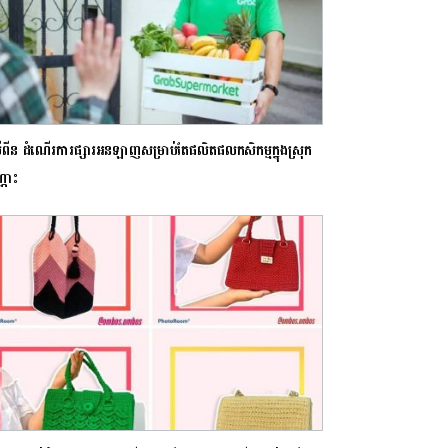
ីលីពីន ដំណើរការផ្សារអនឡាញសម្រាប់តែផលិតផលកសិកម្មក្នុងស្រុក
្ណោះ