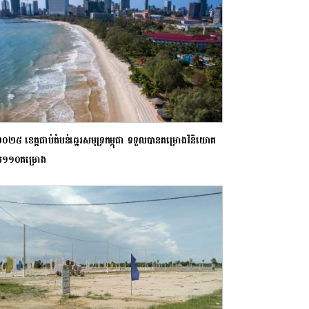
ំ២០២៥ ខេត្ត​ជាប់តំបន់ឆ្នេរសមុទ្រកម្ពុជា ​ទទួលបានគម្រោង​វិនិយោគ
ប១១០​គម្រោង