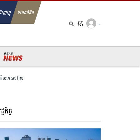
ិរញ្ញវត្ថុ
មរតកគំនិត
arch for:
ពីបរទេសបន្ថែម​
្ឋកិច្ច