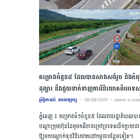
គម្រោងចំនួន៥ ​ដែលបានសាងសង់រួច និងកំពុ
ដុល្លារ​ ​នឹងជួយ​ទាក់ទាញការ​វិនិយោគ​ពីបរទេស
ព្រឹត្តិការណ៍
,
អចលនទ្រព្យ
06/08/2025
Leave a co
ភ្នំពេញ ៖ គម្រោង​ធំៗចំនួន​៥ ដែលរាជរដ្ឋាភិបាល​ប
បណ្តាក្រុមហ៊ុនដៃគូមកពី​ខាង​ក្រៅ​ប្រទេ​សនឹងក្លាយជា
ឱ្យមកបណ្ដាក់ទុនវិនិយោគ​នៅកម្ពុជាបន្ថែមទៀត។