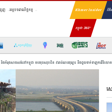
ំនួញ
អត្ថបទពាណិជ្ជកម្ម
Khmer Insider
វិថីហ
Se
កម្ពុជា 360°
ងកំពុងសាងសង់​នៅកម្ពុជា មានទុនសរុបជិត ៩​ពាន់លានដុល្លារ​ ​នឹងជួយ​ទាក់ទាញការ​វិនិយោគ​
សេដ