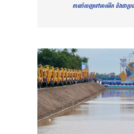
ការ​នាំចេញទៅអាម៉េរិក និង​ជា​ប្រ