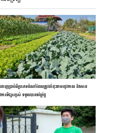
ជំនាញប្រាប់ពីប្រភេទដំណាំដែលត្រូវដាំដុះតាមរដូវកាល និងមាន
ូវការទីផ្សារខ្ពស់ ទទួលបានតម្លៃថ្លៃ