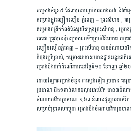
គម្រោងចំនួន៥ ដែល​បានបញ្ចប់ការសាងសង់ និងកំពុងបន
គម្រោងផ្លូវល្បឿនលឿន ភ្នំពេញ​ – ព្រះសីហនុ , គម
គម្រោង​ពង្រីក​កំពង់ផែស្វយ័ត​ក្រុងព្រះ​សី​ហ​នុ , ម្រ
តេជោ ត្រូវបានប៉ាន​ប្រមាណទឹកប្រាក់​វិនិយោគ រហូតដល
ល្បឿនលឿនភ្នំពេញ – ព្រះសីហនុ បានចំណាយថវិកា​ប
កំពុងប្រើប្រាស់, គម្រោង​អាកាស​យានដ្ឋានអន្តរជាតិ
គ្រោងនឹង​ដាក់​ដំណើរការ​នៅថ្ងៃទី១០ ខែកញ្ញា ឆ្នា
ដោយឡែកគម្រោងចំនួន ៣ផ្សេងទៀត ​រួមមាន ​គម្រោង​ព
ប្រមាណ ជិត​១ពាន់លានដុល្លារអាម៉េរិក ​មាន៣ដំណាក់​
ចំណាយថវិកាប្រមាណ ១,៦ពាន់លានដុល្លារអាម៉េរិក និង
សម្រាប់​ប្រទេសកម្ពុជា គ្រោងនឹង​ចំណាយវិកា​ប្រមាណ