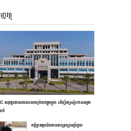
ញ្ញវត្ថុ
អនុវត្តគោលនយោបាយរូបិយវត្ថុកម្ពុជា ដើម្បីរក្សាស្ថិរភាពអត្រា
្រាក់
កម្ចីខ្នាតតូចមិនទាមទារទ្រព្យបញ្ចាំជួយ