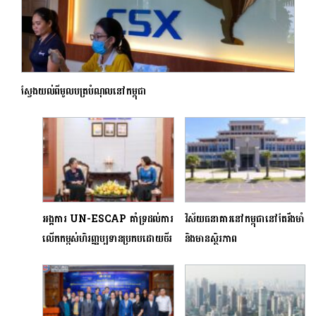
ស្វែងយល់ពីមូលបត្របំណុលនៅកម្ពុជា
អង្គការ UN-ESCAP គាំទ្រដល់ការ
វិស័យធនាគារនៅកម្ពុជានៅតែរឹងមាំ
លើកកម្ពស់ហិរញ្ញប្បទានប្រកបដោយចីរ
និងមានស្ថិរភាព
ភាពនៅកម្ពុជា