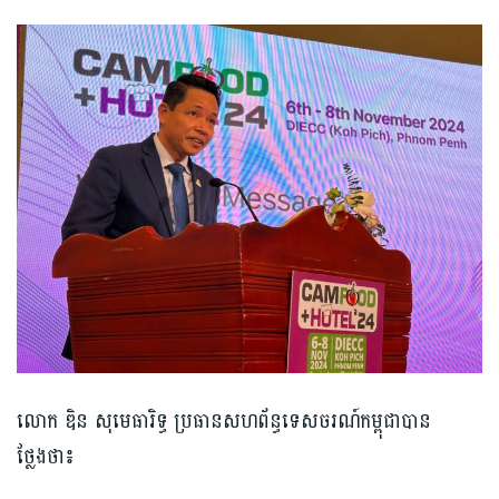
លោក ឌិន សុមេធារិទ្ធ ប្រធានសហព័ន្ធទេសចរណ៍កម្ពុជាបាន
ថ្លែងថា៖