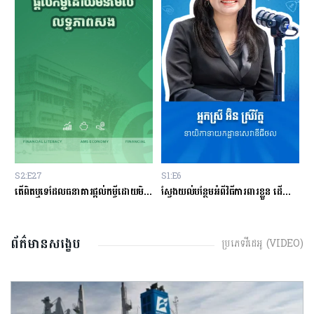
S2:E27
S1:E6
S
ម្ចីជាមួយធនាគារ
តើពិតឬទេដែលធនាគារផ្ដល់កម្ចីដោយមិនសិក្សាលើលទ្ធភាពសងត្រឡប់?
ស្វែងយល់បន្ថែមអំពីវិធីការពារខ្លួន ដើម្បីជៀសវាងពីការឆបោកតាមបច្ចេកវិទ្យាហិរញ្ញវត្ថុ!
ត
ព័ត៌មានសង្ខេប
ប្រភេទវីដេអូ (VIDEO)