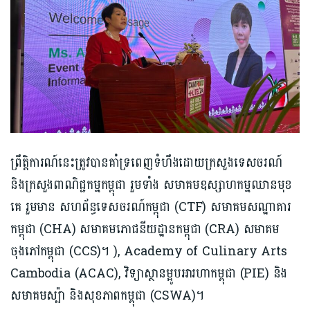
ព្រឹត្តិការណ៍នេះត្រូវបានគាំទ្រពេញទំហឹងដោយក្រសួងទេសចរណ៍
និងក្រសួងពាណិជ្ជកម្មកម្ពុជា រួមទាំង សមាគមឧស្សាហកម្មឈានមុខ
គេ រួមមាន សហព័ន្ធទេសចរណ៍កម្ពុជា (CTF) សមាគមសណ្ឋាគារ
កម្ពុជា (CHA) សមាគមភោជនីយដ្ឋានកម្ពុជា (CRA) សមាគម
ចុងភៅកម្ពុជា (CCS)។ ), Academy of Culinary Arts
Cambodia (ACAC), វិទ្យាស្ថានម្អូបអារហាកម្ពុជា (PIE) និង
សមាគមស្ប៉ា និងសុខភាពកម្ពុជា (CSWA)។