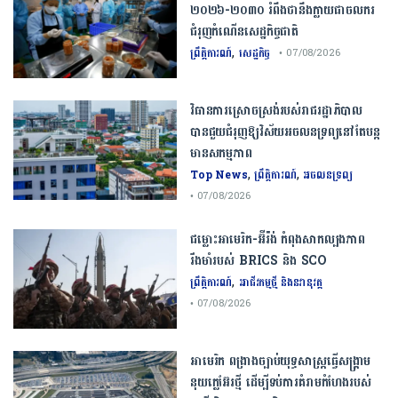
២០២៦​-​២០៣០​ រំពឹងថានឹងក្លាយ​ជា​ចលករ​
ជំរុញ​កំណើន​សេដ្ឋកិច្ច​ជាតិ​
,
ព្រឹត្តិការណ៍
សេដ្ឋកិច្ច
• 07/08/2026
វិធានការស្រោចស្រង់របស់រាជរដ្ឋាភិបាល​
បាន​ជួយ​ជំរុញឱ្យវិស័យ​អចលនទ្រព្យនៅតែបន្ត​
មានសកម្មភាព
,
,
Top News
ព្រឹត្តិការណ៍
អចលនទ្រព្យ
• 07/08/2026
ជម្លោះ​អាមេរិក​-​អ៊ីរ៉ង់​ ​កំពុង​សាកល្បង​ភាព​
រឹងមាំ​របស់​ ​BRICS​ ​និង​ ​SCO​
,
ព្រឹត្តិការណ៍
អាជីវកម្មថ្មី និងនវានុវត្ត
• 07/08/2026
​អាមេរិក​ ពង្រាងច្បាប់​យុទ្ធសាស្ត្រ​ធ្វើ​សង្គ្រាម​
នុយក្លេអ៊ែរ​ថ្មី ដើម្បីទប់ការគំរាមកំហែងរបស់​