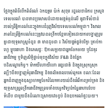
ថ្លែងក្នុងពិធីបើកពិព័រណ៍ ឯកឧត្តម ប៉ាក់ សុខុម រដ្ឋលេខាធិការ ក្រសួង
ទេសចរណ៍ បានមានប្រសាសន៍ដោយសង្កត់ធ្ងន់លើ តួនាទីសំខាន់
របស់ព្រឹត្តិការណ៍នេះក្នុងការជំរុញវិស័យទេសចរណ៍កម្ពុជា។ វិសាល
ភាពនៃព្រឹត្តិការណ៍នេះត្រូវបានពង្រីកបន្ថែមទៀតដោយការបង្ហាញរួម
គ្នាជាយុទ្ធសាស្រ្តចំនួន ៣ មានដូចជា ៖ វិស័យផ្គត់ផ្គង់បរិក្ខា គ្រាប់កា
ហ្វេ ម្ហូបអាហា និងភេសជ្ជៈ ឱកាសក្លាយជាអ្នកចែកចាយ ឬដៃគូរ
អាជីវកម្ម ឬទិញសិទ្ធិផ្តាច់មុខក្នុងវិស័យ F&B និងផ្នែក
បដិសណ្ឋារកិច្ច។ ម៉ាកយីហោយីហោ អន្តរជាតិ និងក្នុងស្រុកស្រុក
ល្បីៗនឹងបង្ហាញគំរូអាជីវកម្ម និងផលិតផលរបស់ពួកគេ ខណៈដែល
អ្នកជំនាញក្នុងឧស្សាហកម្មចែករំលែកការយល់ដឹងអំពីការគ្រប់គ្រង និង
យុទ្ធសាស្ត្រពង្រីកអាជីវកម្មព្រមទាំងបច្ចេកវិទ្យាកែច្នៃអាហារបែប
ទំនើប ជាមួយនឹងដំណោះស្រាយវេចខ្ចប់ និងឧបករណ៍ផ្ទះបាយ។