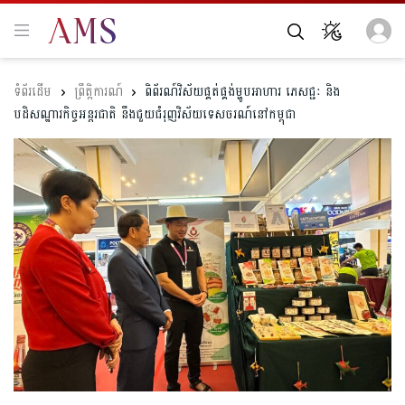
ព្រឹត្តិការណ៍
ពិព័រណ៍វិស័យផ្គត់ផ្គង់ម្ហូបអាហារ ភេសជ្ជៈ និង
បដិសណ្ឋារកិច្ចអន្តរជាតិ នឹងជួយជំរុញវិស័យទេសចរណ៍នៅកម្ពុជា