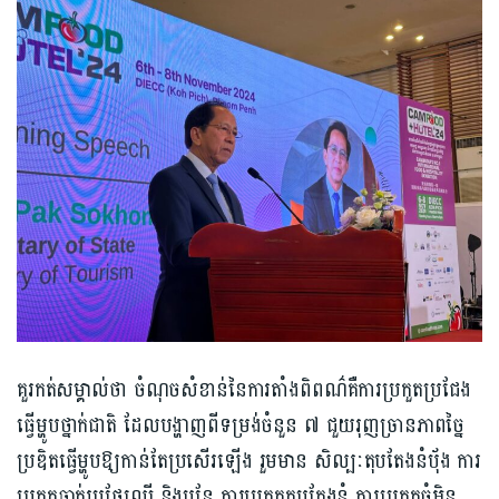
គួរកត់សម្គាល់ថា ចំណុចសំខាន់នៃការតាំងពិពណ៌គឺការប្រកួតប្រជែង
ធ្វើម្ហូបថ្នាក់ជាតិ ដែលបង្ហាញពីទម្រង់ចំនួន ៧ ជួយរុញច្រានភាពច្នៃ
ប្រឌិតធ្វើម្ហូបឱ្យកាន់តែប្រសើរឡើង រួមមាន សិល្បៈតុបតែងនំប៉័ង ការ
ប្រកួតឆ្លាក់រូបផ្លែឈើ និងបន្លែ ការប្រកួតតុបតែងនំ ការប្រកួតចំអិន