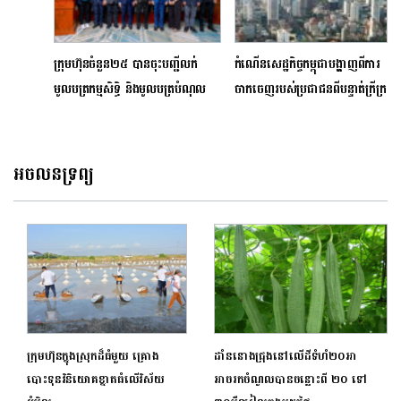
ក្រុមហ៊ុនចំនួន២៥ បានចុះបញ្ជីលក់
កំណើនសេដ្ឋកិច្ចកម្ពុជាបង្ហាញពីការ
មូលបត្រកម្មសិទ្ធិ និងមូលបត្របំណុល
ចាកចេញរបស់ប្រជាជនពីបន្ទាត់ក្រីក្រ
កៀរគរទុនប្រមាណ៦៤៨ លានដុល្លារ
អចលនទ្រព្យ
ក្រុមហ៊ុនក្នុងស្រុកដ៏ធំមួយ គ្រោង
ដាំននោងជ្រុងនៅលើដីទំហំ២០អា
បោះទុន​វិនិយោគខ្នាតធំលើវិស័យ
អាចរកចំណូលបានចន្លោះពី ២០ ទៅ