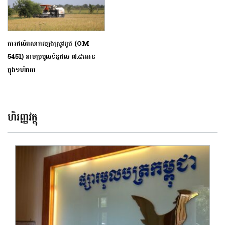
ការផលិតសាកល្បងស្រូវពូជ (OM
5451) អាចប្រមូលទិន្នផល ៧.៥តោន
ក្នុង១ហិកតា
ហិរញ្ញវត្ថុ