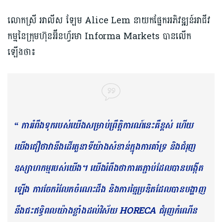
លោកស្រី អាលីស ឡែម Alice Lem នាយកផ្នែកអភិវឌ្ឍន៍អាជីវ
កម្មនៃក្រុមហ៊ុនអ៊ីនហ័្វរមា Informa Markets បានលើក
ឡើងថា៖
“ ការរំពឹងទុករបស់យើងសម្រាប់ព្រឹត្តិការណ៍នេះគឺខ្ពស់ ហើយ
យើងជឿថាវានឹងដើរតួនាទីយ៉ាងសំខាន់ក្នុងការគាំទ្រ និងជំរុញ
ឧស្សាហកម្មរបស់យើង។ យើងរំពឹងថាការតភ្ជាប់ដែលបានបង្កើត
ឡើង ការចែករំលែកចំណេះដឹង និងការច្នៃប្រឌិតដែលបានបង្ហាញ
នឹងជះឥទ្ធិពលយ៉ាងខ្លាំងដល់វិស័យ HORECA ជំរុញកំណើន