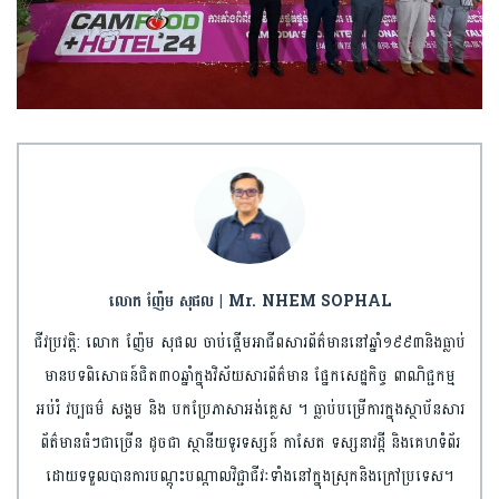
លោក ញ៉ែម សុផល | Mr. NHEM SOPHAL
ជីវប្រវត្តិ: លោក ញ៉ែម សុផល ចាប់ផ្តើមអាជីពសារព័ត៌មាននៅឆ្នាំ១៩៩៣និងធ្លាប់
មានបទពិសោធន៍ជិត៣០ឆ្នាំក្នុងវិស័យសារព័ត៌មាន ផ្នែកសេដ្ឋកិច្ច ពាណិជ្ជកម្ម
អប់រំ វប្បធម៌ សង្គម និង បកប្រែភាសាអង់គ្លេស ។ ធ្លាប់បម្រើការក្នុងស្ថាប័នសារ
ព័ត៌មានធំៗជាច្រើន ដូចជា ស្ថានីយទូរទស្សន៍ កាសែត ទស្សនាវដ្តី និងគេហទំព័រ
ដោយទទួលបានការបណ្តុះបណ្តាលវិជ្ជាជីវៈទាំងនៅក្នុងស្រុកនិងក្រៅប្រទេស។