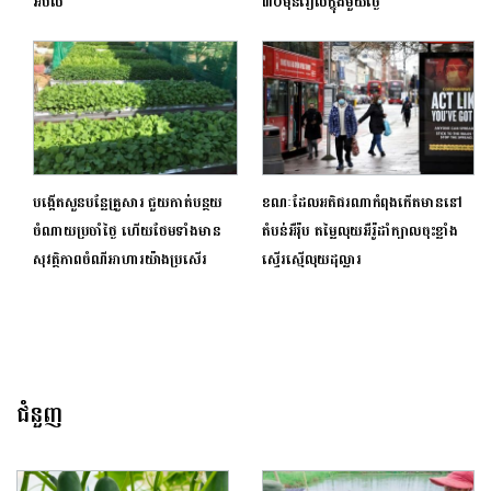
អំបិល
៣០ម៉ឺនរៀលក្នុងមួយថ្ងៃ
បង្កើតសួនបន្លែគ្រួសារ ជួយកាត់បន្ថយ
ខណៈដែលអតិផរណាកំពុងកើតមាននៅ
ចំណាយប្រចាំថ្ងៃ ហើយថែមទាំងមាន
តំបន់អឺរ៉ុប តម្លៃលុយអឺរ៉ូដាំក្បាលចុះខ្លាំង
សុវត្ថិភាពចំណីអាហារយ៉ាងប្រសើរ
ស្ទើរស្មើលុយដុល្លារ
ជំនួញ