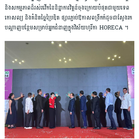
និងសកម្មភាពដ៏រស់រវើកនៃនិន្នាការវិត្តន៍ចុងក្រោយបំផុតជាមួយទេព
កោសល្យ និងគំនិតច្នៃប្រៃឌិត ផ្សារភ្ជាប់ឱកាសពង្រីកក៍ដូចជាស្វែងរក
បណ្តាញបន្ថែមសម្រាប់អ្នកជំនាញក្នុងវិស័យហូរីកា HORECA ។