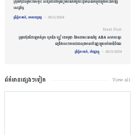
ក្រុមហ៊ុនធំមួយរបស់​​កូរ៉េ​ ​សន្យាថានឹង​ចូលរួ​មចំណែក​ជួយរដ្ឋាភិបាលកម្ពុជាក្នុងការអភិវឌ្ឍ​
សេដ្ឋកិច្ច​
ព្រឹត្តិការណ៍, អចលនទ្រព្យ
06/11/2024
Next Post
ក្រុមហ៊ុនជំនាញកត់ត្រា ក្រេឌីត ប្យួរ៉ូ ខេមបូឌា និងធនាគារពាណិជ្ជ ABA សហការគ្នា
ពង្រឹងសេវាតាមដានសុខភាពហិរញ្ញវត្ថុតាមបែបឌីជីថល
ព្រឹត្តិការណ៍, ហិរញ្ញវត្ថុ
06/11/2024
ព័ត៌មានផ្សេងៗទៀត
View all