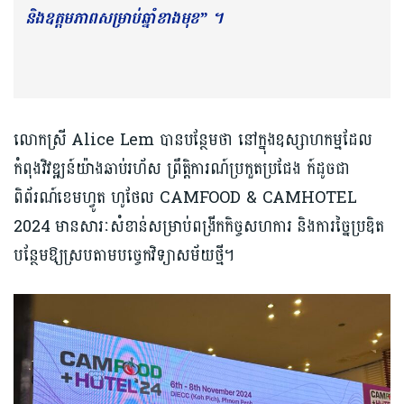
និងឧត្តមភាពសម្រាប់ឆ្នាំខាងមុខ” ។
លោកស្រី Alice Lem បានបន្ថែមថា នៅក្នុងឧស្សាហកម្មដែល
កំពុងវិវឌ្ឍន៍យ៉ាងឆាប់រហ័ស ព្រឹត្តិការណ៍ប្រកួត​ប្រជែង ក៍ដូចជា
ពិព័រណ៍ខេមហ្វូត ហូថែល CAMFOOD & CAMHOTEL
2024 មានសារៈសំខាន់សម្រាប់ពង្រីកកិច្ចសហការ និងការច្នៃប្រឌិត
បន្ថែមឱ្យស្របតាមបច្ចេកវិទ្យាសម័យថ្មី។