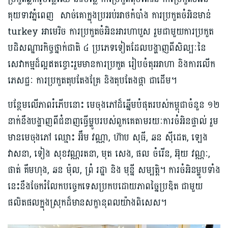
គុយទាវភ្នំពេញ សាច់គោក្នុងប្រអប់អាថកំបាំង ការប្រកួតចំអិនមាន់
turkey អាមេរិច ការប្រកួតចំអិនអារហាបួស រួមជាមួយការប្រកួត
បដិសណ្ឋារកិច្ចថ្នាក់ជាតិ ៤ ប្រភេទទៀតដែលបង្ហាញពីសិល្បៈនៃ
សេវាកម្មដ៏ល្អឥតខ្ចោះរួមមានការប្រកួត រៀបចំតុរអាហា និងការលើក
ភេសជ្ជៈ ការប្រកួតតុបតែងគ្រែ និងតុបតែងផ្កា ជាដើម។
បន្ថែមលើភាពរំភើបនោះ មេចុងភៅដ៏ឆ្នើមបំផុតរបស់កម្ពុជាចំនួន ១២
នាក់នឹងបង្ហាញពីជំនាញធ្វើម្ហូបរបស់ពួកគេតាមរយៈការចំអិនផ្ទាល់ រួម
មានមេចុងភៅ ឈ្មោះ អ៊ឹម វណ្ណា, ហ៊ាប សុធី, ឆន ស៊ីដេត, ឡេង
វាសនា, ទៀង សុខវណ្ណរតនា, មុត សេង, ផល ចំរើន, អ៊ុយ វណ្ណៈ,
ផាត់ គឹមហុង, ឆន ម៉ុល, ព្រំ រដ្ឋា និង មុន្នី សម្បត្តិ។ ការចំអិនម្ហូបទាំង
នេះនឹងចែករំលែកបច្ចេកទេសប្រកបដោយភាពច្នៃប្រឌិត ជាមួយ
ផលិតផលក្នុងស្រុកដ៏មានសក្ខានុពលយ៉ាងពិសេស។