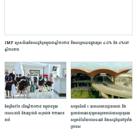
IMF ព្យាករកំណើនសេដ្ឋកិច្ចកម្ពុជាថាឆ្នាំ២០២៥ នឹងសម្រេចបានក្នុងអត្រា ៤.៨% និង ៤%នៅ
ឆ្នាំ២០២៦
គិតត្រឹម៩ខែ ដើមឆ្នាំ២០២៥ កម្ពុជាទទួល
សម្តេចធិបតី ៖ អាកាសយានដ្ឋានតេជោ នឹង
ទេសចរជាតិ និងអន្តរជាតិ សរុបជាង ២២លាន
ក្លាយជាកាលានុវត្តភាពប្រកបដោយសក្តានុពល
នាក់
សម្រាប់វិស័យទេសចរណ៍ និងសេដ្ឋកិច្ចនៅទូទាំង
ប្រទេស