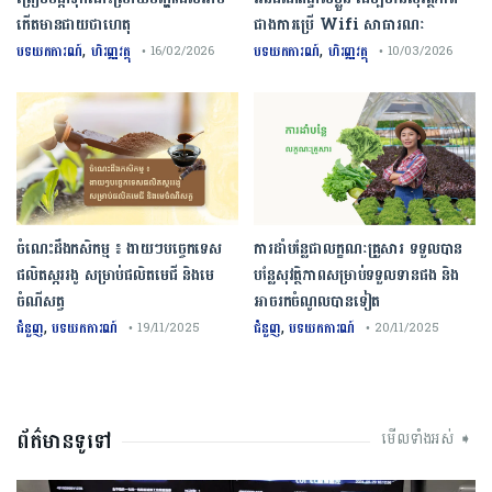
កើតមានជាយថាហេតុ
ជាងការប្រើ Wifi​ សាធារណៈ
,
,
បទយកការណ៍
ហិរញ្ញវត្ថុ
បទយកការណ៍
ហិរញ្ញវត្ថុ
• 16/02/2026
• 10/03/2026
ចំណេះដឹងកសិកម្ម ៖ ងាយៗបច្ចេកទេស
ការដាំបន្លែជាលក្ខណៈគ្រួសារ ទទួលបាន
ផលិតស្កររងូ សម្រាប់ផលិតមេជី និងមេ
បន្លែសុវត្ថិភាពសម្រាប់ទទួលទានផង និង
ចំណីសត្វ
អាចរកចំណូលបានទៀត
,
,
ជំនួញ
បទយកការណ៍
ជំនួញ
បទយកការណ៍
• 19/11/2025
• 20/11/2025
ព័ត៌មានទូទៅ
មើលទាំងអស់ ➧