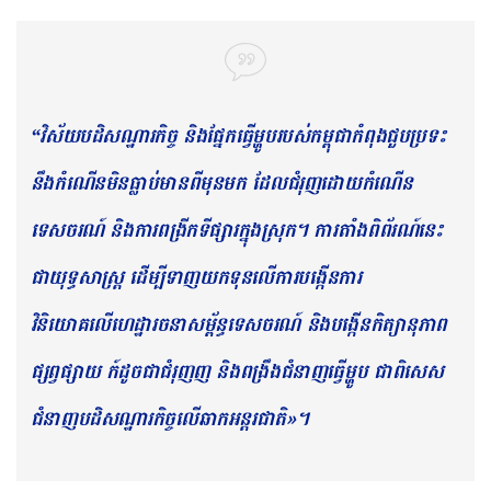
“វិស័យបដិសណ្ឋារកិច្ច និងផ្នែកធ្វើម្ហូបរបស់កម្ពុជាកំពុងជួបប្រទះ
នឹងកំណើនមិនធ្លាប់មានពីមុនមក ដែលជំរុញដោយកំណើន
ទេសចរណ៍ និងការពង្រីកទីផ្សារក្នុងស្រុក។ ការតាំងពិព័រ​ណ៍​នេះ
ជាយុទ្ធសាស្ត្រ ដើម្បីទាញយកទុនលើការបង្កើនការ
វិនិយោគលើហេដ្ឋារចនាសម្ព័ន្ធទេសចរណ៍ និងបង្កើនកិត្យានុភាព
ផ្សព្វ​ផ្សាយ ក៍ដូចជាជំរុញញ និងពង្រឹងជំនាញធ្វើម្ហូប ជាពិសេស
ជំនាញបដិសណ្ឋារកិច្ចលើឆាកអន្តរជាតិ»។