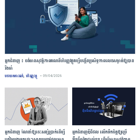
អ្នកជំនាញ ៖ ចង់មានសុវត្ថិភាពគណនីហិរញ្ញវត្ថុគប្បីបង្កើនប្រសិទ្ធភាពលេខសម្ងាត់ឱ្យបាន
រឹងមាំ
,
បទយកការណ៍
ហិរញ្ញវត្ថុ
• 09/04/2026
អ្នកជំនាញ ណែនាំឱ្យចេះសន្សំប្រាក់ដើម្បី
អ្នកជំនាញឌីជីថល លើកទឹកចិត្តឱ្យប្រើ
ត្រៀមបង្កាទុកដោះស្រាយបញ្ហាដែលអាច
អ៊ីនធឺណិតផ្ទាល់ខ្លួន ដើម្បីមានសុវត្ថិភាព