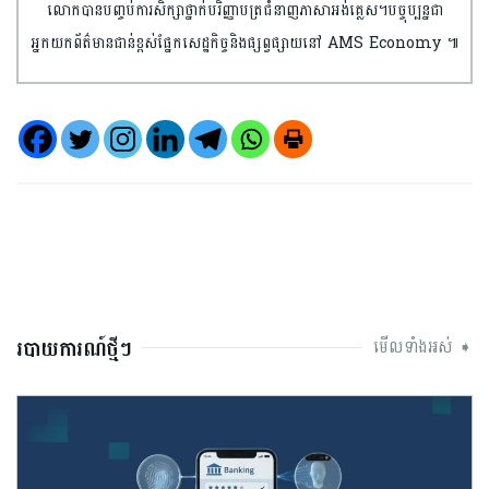
លោកបានបញ្ចប់ការសិក្សាថ្នាក់បរិញ្ញាបត្រជំនាញភាសាអង់គ្លេស។បច្ចុប្បន្នជា
អ្នកយកព័ត៌មានជាន់ខ្ពស់ផ្នែកសេដ្ឋកិច្ចនិង​ផ្សព្វផ្សាយនៅ AMS Economy ៕
របាយការណ៍ថ្មីៗ
មើលទាំងអស់ ➧