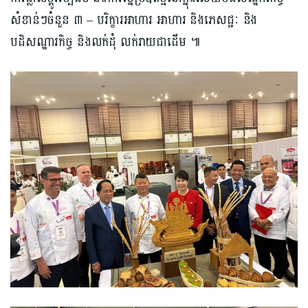
សំខាន់ៗចំនួន ៣ – បរិក្ខារអាហារ អាហារ និងភេសជ្ជៈ និង
បដិសណ្ឋារកិច្ច និងលក់ដុំ លក់រាយជាដើម ៕