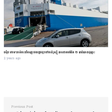
ជប៉ុន ហាមឃាត់ការនាំចេញរថយន្តជជុះទៅកាន់រុស្ស៊ី អាចខាតបង់ជិត ២ ពាន់លានដុល្លារ
2 years ago
Post navigation
Previous Post