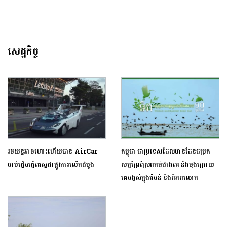
សេដ្ឋកិច្ច
រថយន្តអាចហោះហើយបាន AirCar
កម្ពុជា ជាប្រទេសដែលមានដែនជម្រក
ចាប់ផ្តើមធ្វើតេស្តជាផ្លូវការលើកដំបូង
សត្វព្រៃស្រែពកធំជាងគេ និងចុងក្រោយ​
គេ​បង្អស់​ក្នុង​តំបន់ និង​ពិភពលោក