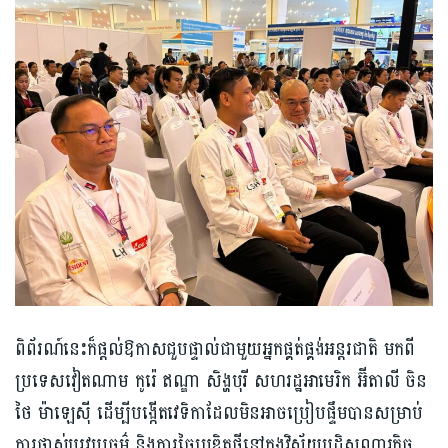
ពិព័រណ៍នេះក៏ផ្តល់ឱកាសជួបផ្ទាល់ជាមួយអ្នកផ្គត់ផ្គង់អន្តរជាតិ មកពី
ប្រទេសវៀតណាម កូរ៉េ ឥណ្ឌា សិង្ហបុរី សហរដ្ឋអាមេរិក អ៊ីតាលី ចិន
ថៃ ម៉ាឡេស៊ី ដើម្បីបង្កើតវេទិកាដែលមិនអាចប្រៀបផ្ទឹមបានសម្រាប់
ការផ្លាស់ប្តូរវប្បធម៌ និងការច្នៃប្រឌិតថ្មីនៅក្នុងវិស័យបដិសណ្ឋារកិច្ច