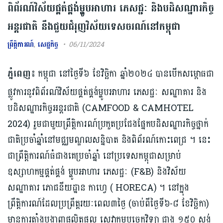
ពិព័រណ៍វិស័យផ្គត់ផ្គង់ម្ហូបអាហារ ភេសជ្ជៈ និងបដិសណ្ឋារកិច្ច
អន្តរជាតិ នឹងជួយជំរុញវិស័យទេសចរណ៍នៅកម្ពុជា
ព្រឹត្តិការណ៍
,
សេដ្ឋកិច្ច
06/11/2024
ភ្នំពេញ៖
កម្ពុជា នៅថ្ងៃទី៦ ខែវិច្ឆិកា ឆ្នាំ២០២៤ បានបើកសម្ពោធជា
ផ្លូវការនូវពិព័រណ៍វិស័យផ្គត់ផ្គង់ម្ហូបអាហារ ភេសជ្ជៈ សណ្ឋាគារ និង
បដិសណ្ឋារកិច្ចអន្តរជាតិ (CAMFOOD & CAMHOTEL
2024) រួមជាមួយព្រឹត្តិការណ៍ប្រកួតប្រជែងផ្នែកបដិសណ្ឋារកិច្ចថ្នាក់
ជាតិប្រចាំឆ្នាំនៅមជ្ឈមណ្ឌលសន្និបាត និងពិព័រណ៍កោះពេជ្រ ។ នេះ
ជាព្រឹត្តិការណ៍ធំជាងគេប្រចាំឆ្នាំ នៅប្រទេសកម្ពុជាសម្រាប់
ឧស្សាហកម្មផ្គត់ផ្គង់ ម្ហូបអាហារ ភេសជ្ជៈ (F&B) និងវិស័យ
សណ្ឋាគារ ភោជនីយដ្ឋាន កាហ្វេ ( HORECA) ។ នៅក្នុង
ព្រឹត្តិការណ៍ដែលប្រព្រឹត្តរយៈពេល៣ថ្ងៃ (ចាប់ពីថ្ងៃទី៦-៨ ខែវិច្ឆិកា)
មានការតាំងបង្ហាញផលិតផល សេវាកម្មបច្ចេកវិទ្យា ជាង ១៥០ ស្តង់