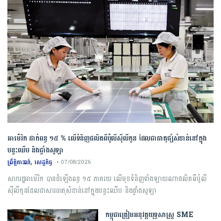
អាម៉េរិក ដាក់ពន្ធ ១៥ % លើទំនិញផលិតពីប៉ូលីស៊ីលីកូន ដែលជាធាតុផ្សំសំខាន់នៅក្នុង
បន្ទះឈីប និងផ្ទាំងសូឡា
,
ព្រឹត្តិការណ៍
សេដ្ឋកិច្ច
• 07/08/2026
សហរដ្ឋអាម៉េរិក បានដំឡើងពន្ធ ១៥ ភាគរយ លើមុខទំនិញទាំងឡាយណាផលិតពីប៉ូលី
ស៊ីលីកូនដែលជាសារធាតុសំខាន់នៅក្នុងបន្ទះឈីប និងផ្ទាំងសូឡា
កម្ពុជា​ត្រៀមអនុវត្ត​យុទ្ធសាស្ត្រ​ ​SME​ ​