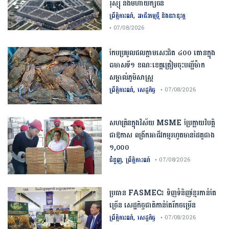
រុស្ស៊ី និងមហាយក្សចិន
,
ព្រឹត្តិការណ៍
អាជីវកម្មថ្មី និងនវានុវត្ត
• 07/08/2026
កែប​ប្រមូល​ផល​ក្តាម​សេះ​ជិត​ ​៤០០ ​តោន​ក្នុង​
ឆមាស​ទី​១​ ​ខណៈ​ខេត្ត​ត្រៀម​ចុះបញ្ជី​ម៉ាក​
សម្គាល់​ភូមិសាស្ត្រ​
,
ព្រឹត្តិការណ៍
សេដ្ឋកិច្ច
• 07/08/2026
សហគ្រិនក្នុងវិស័យ MSME ប្រែក្លាយវិបត្តិ
ជាឱកាស ពង្រីកអាជីវកម្មរហូតមានដៃគូជាង
១,០០០
,
ជំនួញ
ព្រឹត្តិការណ៍
• 07/08/2026
ប្រធាន​​ ​FASMEC​៖​ ​ទិញ​ទំនិញ​ខ្មែរ​កាន់តែ​
ច្រើន​ ​សេដ្ឋកិច្ច​ជាតិ​កាន់តែ​រីកចម្រើន​
,
ព្រឹត្តិការណ៍
សេដ្ឋកិច្ច
• 07/08/2026